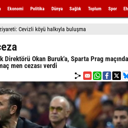
m
Ekonomi
Politika
Dünya
Sağlık
Toplum
Spor
Eh
iyareti: Cevizli köyü halkıyla buluşma
ceza
ik Direktörü Okan Buruk'a, Sparta Prag maçında
 maç men cezası verdi