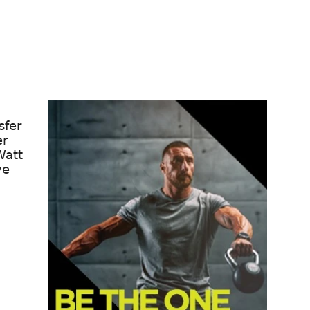
sfer
er
Watt
ve