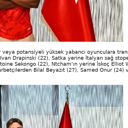
ar veya potansiyeli yüksek yabancı oyunculara tran
 Ivan Drapinski (22), Satka yerine İtalyan sağ stop
ntoine Sekongo (22), Ntcham'ın yerine İskoç Elliot 
gurbetçilerden Bilal Beyazıt (27), Samed Onur (24) 