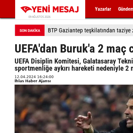
Yazarlar
Günde
09 AĞUSTOS 2026
BTP Gaziantep teşkilatından taziye z
UEFA'dan Buruk'a 2 maç 
UEFA Disiplin Komitesi, Galatasaray Tekn
sportmenliğe aykırı hareketi nedeniyle 2
12.04.2024 16:24:00
İhlas Haber Ajansı