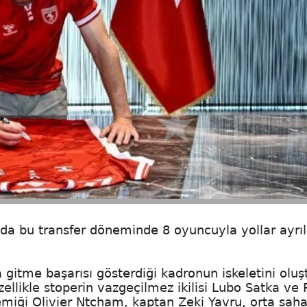
da bu transfer döneminde 8 oyuncuyla yollar ayrıl
 gitme başarısı gösterdiği kadronun iskeletini oluş
zellikle stoperin vazgeçilmez ikilisi Lubo Satka ve 
kemiği Olivier Ntcham, kaptan Zeki Yavru, orta sah