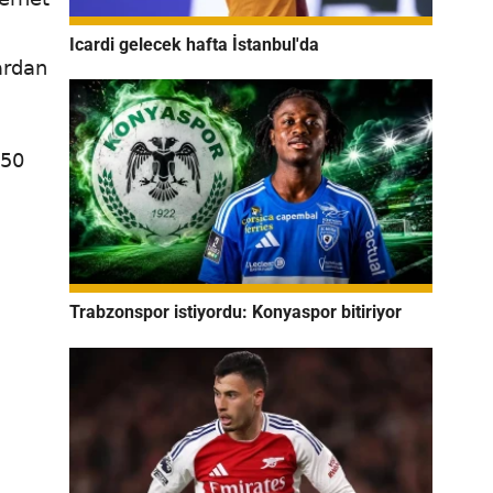
Icardi gelecek hafta İstanbul'da
ardan
750
Trabzonspor istiyordu: Konyaspor bitiriyor