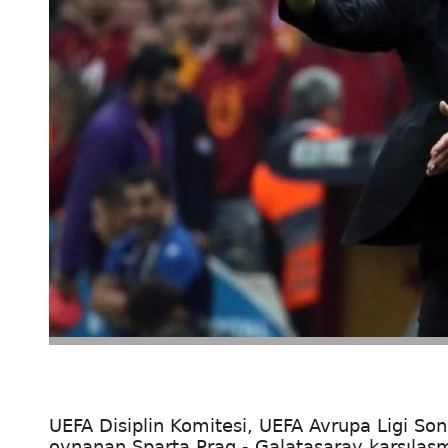
UEFA Disiplin Komitesi, UEFA Avrupa Ligi Son
oynanan Sparta Prag - Galatasaray karşılaşma