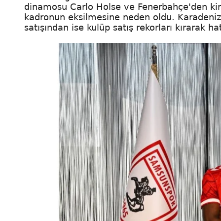
dinamosu Carlo Holse ve Fenerbahçe'den kira
kadronun eksilmesine neden oldu. Karadeniz 
satışından ise kulüp satış rekorları kırarak hatır