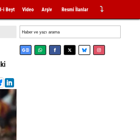
⤵
l-i Beyt
Video
Arşiv
Resmi İlanlar
ki