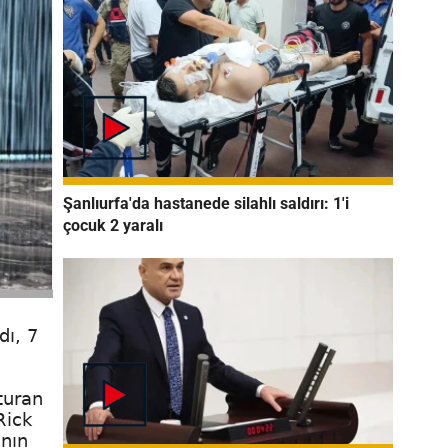
Şanlıurfa'da hastanede silahlı saldırı: 1'i
çocuk 2 yaralı
dı, 7
turan
Rick
anın