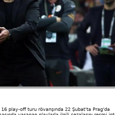
 16 play-off turu rövanşında 22 Şubat'ta Prag'da
sında yaşanan olaylarla ilgili cezalarını resmi in