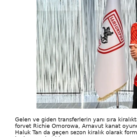
Gelen ve giden transferlerin yanı sıra kiralı
forvet Richie Omorowa, Arnavut kanat oyunc
Haluk Tan da geçen sezon kiralık olarak for