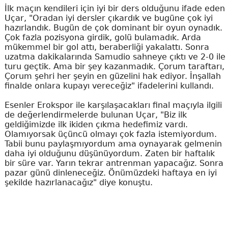
İlk maçın kendileri için iyi bir ders olduğunu ifade eden
Uçar, "Oradan iyi dersler çıkardık ve bugüne çok iyi
hazırlandık. Bugün de çok dominant bir oyun oynadık.
Çok fazla pozisyona girdik, golü bulamadık. Arda
mükemmel bir gol attı, beraberliği yakalattı. Sonra
uzatma dakikalarında Samudio sahneye çıktı ve 2-0 ile
turu geçtik. Ama bir şey kazanmadık. Çorum taraftarı,
Çorum şehri her şeyin en güzelini hak ediyor. İnşallah
finalde onlara kupayı vereceğiz" ifadelerini kullandı.
Esenler Erokspor ile karşılaşacakları final maçıyla ilgili
de değerlendirmelerde bulunan Uçar, "Biz ilk
geldiğimizde ilk ikiden çıkma hedefimiz vardı.
Olamıyorsak üçüncü olmayı çok fazla istemiyordum.
Tabii bunu paylaşmıyordum ama oynayarak gelmenin
daha iyi olduğunu düşünüyordum. Zaten bir haftalık
bir süre var. Yarın tekrar antrenman yapacağız. Sonra
pazar günü dinleneceğiz. Önümüzdeki haftaya en iyi
şekilde hazırlanacağız" diye konuştu.