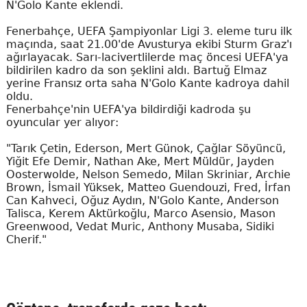
N'Golo Kante eklendi.
Fenerbahçe, UEFA Şampiyonlar Ligi 3. eleme turu ilk
maçında, saat 21.00'de Avusturya ekibi Sturm Graz'ı
ağırlayacak. Sarı-lacivertlilerde maç öncesi UEFA'ya
bildirilen kadro da son şeklini aldı. Bartuğ Elmaz
yerine Fransız orta saha N'Golo Kante kadroya dahil
oldu.
Fenerbahçe'nin UEFA'ya bildirdiği kadroda şu
oyuncular yer alıyor:
"Tarık Çetin, Ederson, Mert Günok, Çağlar Söyüncü,
Yiğit Efe Demir, Nathan Ake, Mert Müldür, Jayden
Oosterwolde, Nelson Semedo, Milan Skriniar, Archie
Brown, İsmail Yüksek, Matteo Guendouzi, Fred, İrfan
Can Kahveci, Oğuz Aydın, N'Golo Kante, Anderson
Talisca, Kerem Aktürkoğlu, Marco Asensio, Mason
Greenwood, Vedat Muric, Anthony Musaba, Sidiki
Cherif."