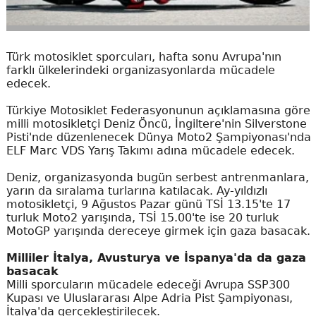
Türk motosiklet sporcuları, hafta sonu Avrupa'nın
farklı ülkelerindeki organizasyonlarda mücadele
edecek.
Türkiye Motosiklet Federasyonunun açıklamasına göre
milli motosikletçi Deniz Öncü, İngiltere'nin Silverstone
Pisti'nde düzenlenecek Dünya Moto2 Şampiyonası'nda
ELF Marc VDS Yarış Takımı adına mücadele edecek.
Deniz, organizasyonda bugün serbest antrenmanlara,
yarın da sıralama turlarına katılacak. Ay-yıldızlı
motosikletçi, 9 Ağustos Pazar günü TSİ 13.15'te 17
turluk Moto2 yarışında, TSİ 15.00'te ise 20 turluk
MotoGP yarışında dereceye girmek için gaza basacak.
Milliler İtalya, Avusturya ve İspanya'da da gaza
basacak
Milli sporcuların mücadele edeceği Avrupa SSP300
Kupası ve Uluslararası Alpe Adria Pist Şampiyonası,
İtalya'da gerçekleştirilecek.