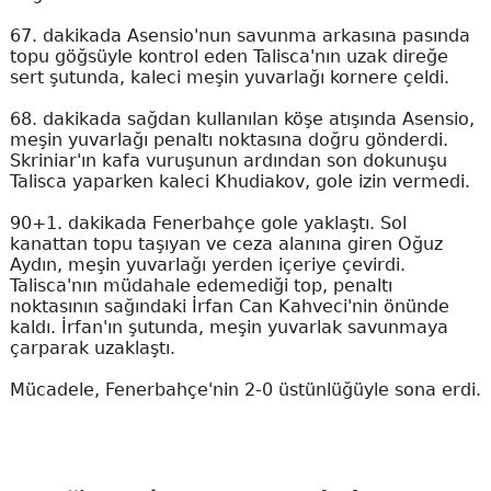
67. dakikada Asensio'nun savunma arkasına pasında
topu göğsüyle kontrol eden Talisca'nın uzak direğe
sert şutunda, kaleci meşin yuvarlağı kornere çeldi.
68. dakikada sağdan kullanılan köşe atışında Asensio,
meşin yuvarlağı penaltı noktasına doğru gönderdi.
Skriniar'ın kafa vuruşunun ardından son dokunuşu
Talisca yaparken kaleci Khudiakov, gole izin vermedi.
90+1. dakikada Fenerbahçe gole yaklaştı. Sol
kanattan topu taşıyan ve ceza alanına giren Oğuz
Aydın, meşin yuvarlağı yerden içeriye çevirdi.
Talisca'nın müdahale edemediği top, penaltı
noktasının sağındaki İrfan Can Kahveci'nin önünde
kaldı. İrfan'ın şutunda, meşin yuvarlak savunmaya
çarparak uzaklaştı.
Mücadele, Fenerbahçe'nin 2-0 üstünlüğüyle sona erdi.