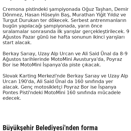
Cremona pistindeki şampiyonada Oğuz Taşhan, Demir
Dönmez, Hasan Hüseyin Baş, Murathan Yiğit Yıldız ve
Turgut Durukan ter dökecek. Serbest antrenmanların
bugün yapılacağı şampiyonada, yarın önce
sıralamalar sonrasında ilk yarışlar gerçekleştirilecek. 9
Ağustos Pazar günü ise hafta sonunun ikinci yarışları
start alacak.
Berkay Sarıay, Uzay Alp Urcan ve Ali Said Ünal da 8-9
Ağustos tarihlerinde MotoMini Avusturya'da, Poyraz
Bor ise MotoMini İspanya'da piste çıkacak.
Slovak Karting Merkezi'nde Berkay Sarıay ve Uzay Alp
Urcan 190'da, Ali Said Ünal da 160 sınıfında yer
alacak. Genç motosikletçi Poyraz Bor ise İspanya
Pontes Pisti'ndeki MotoMini 160 sınıfında mücadele
edecek.
Büyükşehir Belediyesi'nden forma