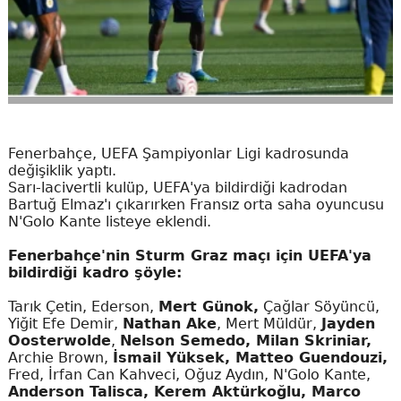
Fenerbahçe, UEFA Şampiyonlar Ligi kadrosunda
değişiklik yaptı.
Sarı-lacivertli kulüp, UEFA'ya bildirdiği kadrodan
Bartuğ Elmaz'ı çıkarırken Fransız orta saha oyuncusu
N'Golo Kante listeye eklendi.
Fenerbahçe'nin Sturm Graz maçı için UEFA'ya
bildirdiği kadro şöyle:
Tarık Çetin, Ederson,
Mert Günok,
Çağlar Söyüncü,
Yiğit Efe Demir,
Nathan Ake
, Mert Müldür,
Jayden
Oosterwolde
,
Nelson Semedo, Milan Skriniar,
Archie Brown,
İsmail Yüksek, Matteo Guendouzi,
Fred, İrfan Can Kahveci, Oğuz Aydın, N'Golo Kante,
Anderson Talisca, Kerem Aktürkoğlu, Marco