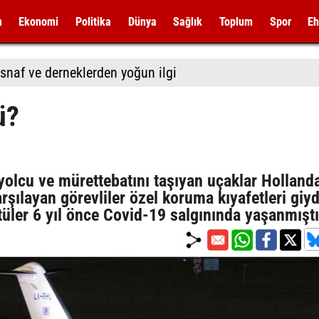
m
Ekonomi
Politika
Dünya
Sağlık
Toplum
Spor
Eh
snaf ve derneklerden yoğun ilgi
ü?
yolcu ve mürettebatını taşıyan uçaklar Holland
şılayan görevliler özel koruma kıyafetleri giyd
tüler 6 yıl önce Covid-19 salgınında yaşanmışt