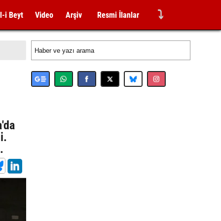
⤵
l-i Beyt
Video
Arşiv
Resmi İlanlar
a'da
i.
ı.