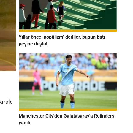
Yıllar önce ‘popülizm’ dediler, bugün batı
peşine düştü!
larak
Manchester City'den Galatasaray'a Reijnders
yanıtı