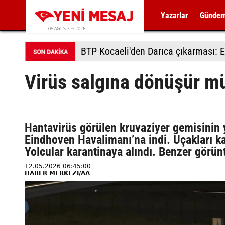
Yazarlar
Günde
08 AĞUSTOS 2026
BTP Kocaeli'den Darıca çıkarması: E
Virüs salgına dönüşür m
Hantavirüs görülen kruvaziyer gemisinin 
Eindhoven Havalimanı’na indi. Uçakları kar
Yolcular karantinaya alındı. Benzer görün
12.05.2026 06:45:00
HABER MERKEZİ/AA