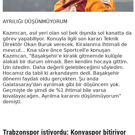
AYRILIĞI DÜŞÜNMÜYORUM
Kazımcan, asıl yeri olan sol bek dışında sol kanatta da
görev yapabiliyor. Konuyla ilgili son kararı Teknik
Direktör Okan Buruk verecek. Kiralanma ihtimali de
mevcut... Kısa süre önce Sportcell'e konuşan
Kazımcan, "Başakşehir'e kiralık gitmemde kulüple
alakalı bir durum olmadı. Ben kendim hocaya gittim.
İzin istedim. Daha değerli gelebileceğimi söyledim.
Hocamız da tabii ki arkandayım dedi. Başakşehir
dönemi faydalı oldu gerçekten. Şu anda
Galatasaray'dan ayrılmak gibi bir düşüncem yok.
Geçmişte de şimdi de %1 ihtimal bile varsa
kovalayacağım. Ayrılma kararını düşünmüyorum"
demişti.
Trabzonspor istiyordu: Konyaspor bitiriyor