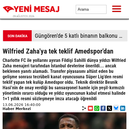
09 AĞUSTOS 2026
Batı Şeria'da Filistin topraklarını gasbeden İsrailliler camiye saldırdı, 7 Filistinli gözaltına alındı
Wilfried Zaha'ya tek teklif Amedspor'dan
Charlotte FC ile yollarını ayıran Fildişi Sahilli dünya yıldızı Wilfried
Zaha menajeri tarafından İstanbul devlerine önerildi... ancak
beklenen yanıtı alamadı. Transfer piyasasını altüst eden bu
gelişme sonrası tecrübeli kanat oyuncusuna Süper Lig’den resmi
teklif yapan tek kulüp Amedspor oldu. Teknik direktör Besnik
Hasi’nin de onay verdiği bu sansasyonel hamle için yeşil-kırmızılı
yönetimin ısrarcı olduğu ve yıldız oyuncunun kabul etmesi halinde
1+1 yıllık resmi sözleşmeye imza atacağı öğrenildi
13.06.2026 16:40:00
Haber Merkezi