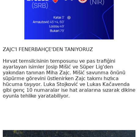
ZAJC'I FENERBAHÇE'DEN TANIYORUZ
Hırvat temsilcisinin temposunu ve pas trafiğini
ayarlayan isimler Josip Mišić ve Süper Lig'den
yakından tanınan Miha Zajc. Mišić savunma önünü
süpürme görevini üstlenirken Zajc takımı hızlıca
hücuma taşıyor. Luka Stojković ve Lukas Kačavenda
gibi genç 10 numaralar ise hat aralarına sızarak dikine
oyunla tehlike yaratabiliyor.