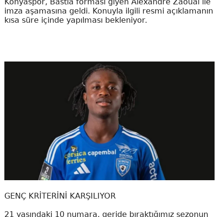
Konyaspor, Bastia forması giyen Alexandre Zaouai ile
imza aşamasına geldi. Konuyla ilgili resmi açıklamanın
kısa süre içinde yapılması bekleniyor.
GENÇ KRİTERİNİ KARŞILIYOR
21 yaşındaki 10 numara, geride bıraktığımız sezonun