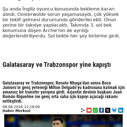
Şu anda İngiliz oyuncu konusunda bekleme kararı
alındı. Oosterwolde sorun yaşamasaydı, çok yüksek
bir teklif gelmesi durumunda gönderilecekti. Onun
yerine bir takviye yapılacaktı. Takımda 3. sol bek
konumuna düşen Archie'nin de ayrılığı
değerlendiriliyordu. Sol bekte her şey birbirine girdi.
Galatasaray ve Trabzonspor yine kapıştı
Galatasaray ve Trabzonspor, Renato Nhaga'dan sonra Boca
Juniors’ın genç yeteneği Milton Delgado’yu kadrosuna katmak için
amansız bir transfer yarışına girdi. Arjantin devinin başkanı Juan
Román Riquelme ise genç orta saha için kapıyı açacağı rakamı
netleştirdi.
08.08.2026 12:18:00
Haber Merkezi