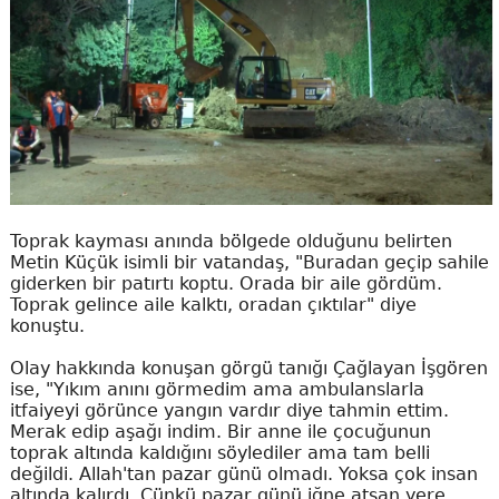
Toprak kayması anında bölgede olduğunu belirten
Metin Küçük isimli bir vatandaş, "Buradan geçip sahile
giderken bir patırtı koptu. Orada bir aile gördüm.
Toprak gelince aile kalktı, oradan çıktılar" diye
konuştu.
Olay hakkında konuşan görgü tanığı Çağlayan İşgören
ise, "Yıkım anını görmedim ama ambulanslarla
itfaiyeyi görünce yangın vardır diye tahmin ettim.
Merak edip aşağı indim. Bir anne ile çocuğunun
toprak altında kaldığını söylediler ama tam belli
değildi. Allah'tan pazar günü olmadı. Yoksa çok insan
altında kalırdı. Çünkü pazar günü iğne atsan yere