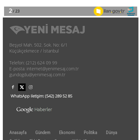
Beşyol Mah. 502. Sok. No: 6/1
Küçükçekmece / İstanbul
Telefon: (212) 624 09 99
E-posta: internet@yenimesaj.com.tr
gundogdu@yenimesaj.com.tr
WhatsApp iletişim:
(542)
289 52 85
Anasayfa
Gündem
Ekonomi
Politika
Dünya