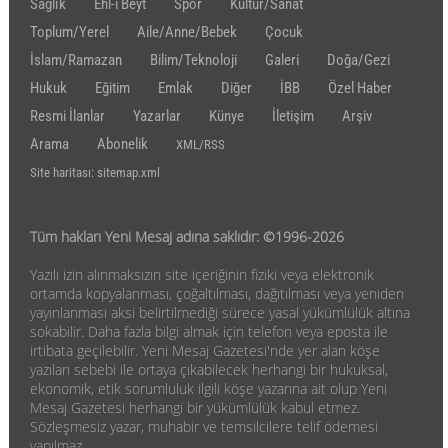
Sağlık
Ehl-i Beyt
Spor
Kültür/Sanat
Toplum/Yerel
Aile/Anne/Bebek
Çocuk
İslam/Ramazan
Bilim/Teknoloji
Galeri
Doğa/Gezi
Hukuk
Eğitim
Emlak
Diğer
İBB
Özel Haber
Resmi İlanlar
Yazarlar
Künye
İletişim
Arşiv
Arama
Abonelik
XML/RSS
Site haritası: sitemap.xml
Tüm hakları Yeni Mesaj adına saklıdır: ©1996-2026
Yazılı izin alınmaksızın site içeriğinin fiziki veya elektronik
ortamda kopyalanması, çoğaltılması, dağıtılması veya yeniden
yayınlanması aksi belirtilmediği sürece yasal yükümlülük altına
sokabilir. Daha fazla bilgi almak için telefon veya eposta ile
irtibata geçilebilir. Yeni Mesaj Gazetesi'nde yer alan köşe
yazıları sebebi ile ortaya çıkabilecek herhangi bir hukuksal,
ekonomik, etik sorumluluk ilgili köşe yazarına ait olup Yeni
Mesaj Gazetesi herhangi bir yükümlülük kabul etmez.
Sözleşmesiz yazar, muhabir ve temsilcilere telif ödemesi
yapılmaz.