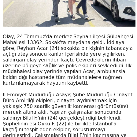
Olay, 24 Temmuz'da merkez Seyhan ilçesi Gülbahçesi
Mahallesi 13362. Sokak'ta meydana geldi. İddiaya
göre, Reyhan Acar (24) sokakta bir kişinin tabancayla
açtığı ateş sonucu kanlar içerisinde yere yığılırken,
saldırgan olay yerinden kaçtı. Çevredekilerin ihbarı
üzerine bölgeye sağlık ve polis ekipleri sevk edildi. İlk
müdahalesi olay yerinde yapılan Acar, ambulansla
kaldırıldığı hastanede tüm müdahalelere rağmen
kurtarılamayarak hayatını kaybetti.
İl Emniyet Müdürlüğü Asayiş Şube Müdürlüğü Cinayet
Büro Amirliği ekipleri, cinayeti aydınlatmak için
yaklaşık 750 saatlik güvenlik kamerası görüntüsünü
mercek altına aldı. Yapılan çalışmalar sonucunda
saldırıyı Bilal F.'nin (24) gerçekleştirdiği belirlendi.
Şüphelinin eşi Öykü F. (22) ile birlikte İstanbul'a
kaçtığını tespit eden ekipler, soruşturmayı
derinleştirdi. Çalışmalarda Bilal F.'nin kaçmasına ve