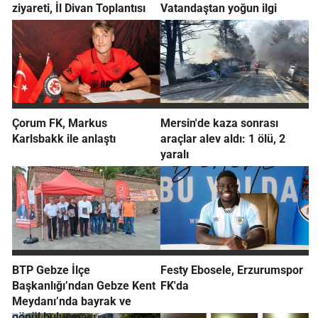
ziyareti, İl Divan Toplantısı
Vatandaştan yoğun ilgi
Çorum FK, Markus
Mersin'de kaza sonrası
Karlsbakk ile anlaştı
araçlar alev aldı: 1 ölü, 2
yaralı
BTP Gebze İlçe
Festy Ebosele, Erzurumspor
Başkanlığı’ndan Gebze Kent
FK'da
Meydanı’nda bayrak ve
gönül buluşması