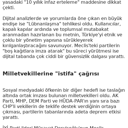
yasadaki "10 yıllık infaz erteleme" maddesine dikkat
çekti.
Dijital analizlerde ve yorumlarda öne çıkan en büyük
endişe ise "Lübnanlaşma" tehlikesi oldu. Kullanıcılar,
kapalı kapılar ardında ve toplumsal mutabakat
aranmadan hazırlanan bu metnin, Türkiye'yi etnik ve
çoklu bir yönetim yapısına sürükleyerek
kırılganlaştıracağını savunuyor. Meclis'teki partilerin
"boş kağıtlara imza atarak" bu süreci yürütmesi ise
dijital tabanda çok ciddi bir güvensizlik dalgası yarattı.
Milletvekillerine "istifa" çağrısı
Sosyal medyadaki öfkenin bir diğer hedefi ise taslağın
altında ortak imzası bulunan milletvekilleri oldu. AK
Parti, MHP, DEM Parti ve HÜDA-PAR'ın yanı sıra bazı
CHP'li vekillerin de teklife destek verdiğinin ortaya
çıkması, partilerin tabanlarında adeta deprem etkisi
yarattı.