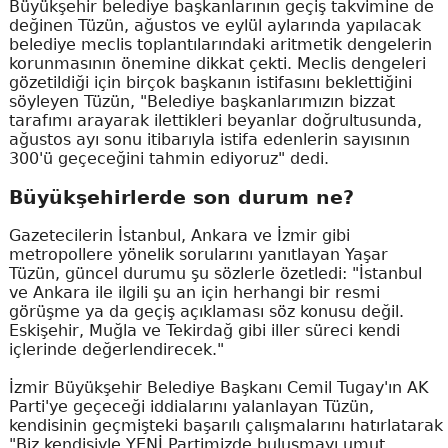
Büyükşehir belediye başkanlarının geçiş takvimine de
değinen Tüzün, ağustos ve eylül aylarında yapılacak
belediye meclis toplantılarındaki aritmetik dengelerin
korunmasının önemine dikkat çekti. Meclis dengeleri
gözetildiği için birçok başkanın istifasını beklettiğini
söyleyen Tüzün, "Belediye başkanlarımızın bizzat
tarafımı arayarak ilettikleri beyanlar doğrultusunda,
ağustos ayı sonu itibarıyla istifa edenlerin sayısının
300'ü geçeceğini tahmin ediyoruz" dedi.
Büyükşehirlerde son durum ne?
Gazetecilerin İstanbul, Ankara ve İzmir gibi
metropollere yönelik sorularını yanıtlayan Yaşar
Tüzün, güncel durumu şu sözlerle özetledi: "İstanbul
ve Ankara ile ilgili şu an için herhangi bir resmi
görüşme ya da geçiş açıklaması söz konusu değil.
Eskişehir, Muğla ve Tekirdağ gibi iller süreci kendi
içlerinde değerlendirecek."
İzmir Büyükşehir Belediye Başkanı Cemil Tugay'ın AK
Parti'ye geçeceği iddialarını yalanlayan Tüzün,
kendisinin geçmişteki başarılı çalışmalarını hatırlatarak
"Biz kendisiyle YENİ Partimizde buluşmayı umut