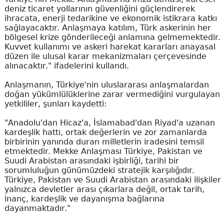
deniz ticaret yollarının güvenliğini güçlendirerek
ihracata, enerji tedarikine ve ekonomik istikrara katkı
sağlayacaktır. Anlaşmaya katılım, Türk askerinin her
bölgesel krize gönderileceği anlamına gelmemektedir.
Kuvvet kullanımı ve askeri harekat kararları anayasal
düzen ile ulusal karar mekanizmaları çerçevesinde
alınacaktır." ifadelerini kullandı.
Anlaşmanın, Türkiye'nin uluslararası anlaşmalardan
doğan yükümlülüklerine zarar vermediğini vurgulayan
yetkililer, şunları kaydetti:
"Anadolu'dan Hicaz'a, İslamabad'dan Riyad'a uzanan
kardeşlik hattı, ortak değerlerin ve zor zamanlarda
birbirinin yanında duran milletlerin iradesini temsil
etmektedir. Mekke Anlaşması Türkiye, Pakistan ve
Suudi Arabistan arasındaki işbirliği, tarihi bir
sorumluluğun günümüzdeki stratejik karşılığıdır.
Türkiye, Pakistan ve Suudi Arabistan arasındaki ilişkiler
yalnızca devletler arası çıkarlara değil, ortak tarih,
inanç, kardeşlik ve dayanışma bağlarına
dayanmaktadır."