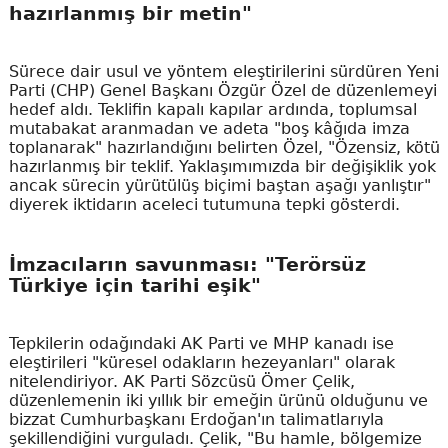
hazırlanmış bir metin"
Sürece dair usul ve yöntem eleştirilerini sürdüren Yeni
Parti (CHP) Genel Başkanı Özgür Özel de düzenlemeyi
hedef aldı. Teklifin kapalı kapılar ardında, toplumsal
mutabakat aranmadan ve adeta "boş kâğıda imza
toplanarak" hazırlandığını belirten Özel, "Özensiz, kötü
hazırlanmış bir teklif. Yaklaşımımızda bir değişiklik yok
ancak sürecin yürütülüş biçimi baştan aşağı yanlıştır"
diyerek iktidarın aceleci tutumuna tepki gösterdi.
İmzacıların savunması: "Terörsüz
Türkiye için tarihi eşik"
Tepkilerin odağındaki AK Parti ve MHP kanadı ise
eleştirileri "küresel odakların hezeyanları" olarak
nitelendiriyor. AK Parti Sözcüsü Ömer Çelik,
düzenlemenin iki yıllık bir emeğin ürünü olduğunu ve
bizzat Cumhurbaşkanı Erdoğan'ın talimatlarıyla
şekillendiğini vurguladı. Çelik, "Bu hamle, bölgemize