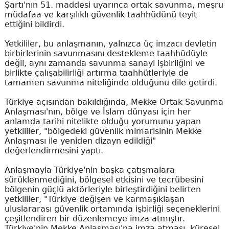
Şartı'nın 51. maddesi uyarınca ortak savunma, meşru
müdafaa ve karşılıklı güvenlik taahhüdünü teyit
ettiğini bildirdi.
Yetkililer, bu anlaşmanın, yalnızca üç imzacı devletin
birbirlerinin savunmasını destekleme taahhüdüyle
değil, aynı zamanda savunma sanayi işbirliğini ve
birlikte çalışabilirliği artırma taahhütleriyle de
tamamen savunma niteliğinde olduğunu dile getirdi.
Türkiye açısından bakıldığında, Mekke Ortak Savunma
Anlaşması'nın, bölge ve İslam dünyası için her
anlamda tarihi nitelikte olduğu yorumunu yapan
yetkililer, "bölgedeki güvenlik mimarisinin Mekke
Anlaşması ile yeniden dizayn edildiği"
değerlendirmesini yaptı.
Anlaşmayla Türkiye'nin başka çatışmalara
sürüklenmediğini, bölgesel etkisini ve tecrübesini
bölgenin güçlü aktörleriyle birleştirdiğini belirten
yetkililer, "Türkiye değişen ve karmaşıklaşan
uluslararası güvenlik ortamında işbirliği seçeneklerini
çeşitlendiren bir düzenlemeye imza atmıştır.
Türkiye'nin Mekke Anlaşması'na imza atması, küresel