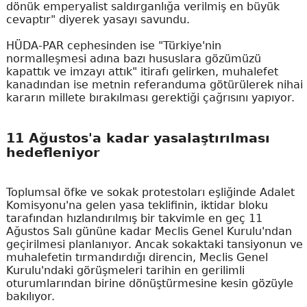
dönük emperyalist saldırganlığa verilmiş en büyük
cevaptır" diyerek yasayı savundu.
HÜDA-PAR cephesinden ise "Türkiye'nin
normalleşmesi adına bazı hususlara gözümüzü
kapattık ve imzayı attık" itirafı gelirken, muhalefet
kanadından ise metnin referanduma götürülerek nihai
kararın millete bırakılması gerektiği çağrısını yapıyor.
11 Ağustos'a kadar yasalaştırılması
hedefleniyor
Toplumsal öfke ve sokak protestoları eşliğinde Adalet
Komisyonu'na gelen yasa teklifinin, iktidar bloku
tarafından hızlandırılmış bir takvimle en geç 11
Ağustos Salı gününe kadar Meclis Genel Kurulu'ndan
geçirilmesi planlanıyor. Ancak sokaktaki tansiyonun ve
muhalefetin tırmandırdığı direncin, Meclis Genel
Kurulu'ndaki görüşmeleri tarihin en gerilimli
oturumlarından birine dönüştürmesine kesin gözüyle
bakılıyor.