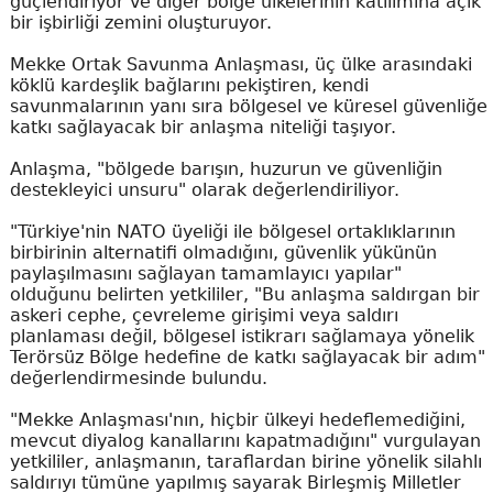
güçlendiriyor ve diğer bölge ülkelerinin katılımına açık
bir işbirliği zemini oluşturuyor.
Mekke Ortak Savunma Anlaşması, üç ülke arasındaki
köklü kardeşlik bağlarını pekiştiren, kendi
savunmalarının yanı sıra bölgesel ve küresel güvenliğe
katkı sağlayacak bir anlaşma niteliği taşıyor.
Anlaşma, "bölgede barışın, huzurun ve güvenliğin
destekleyici unsuru" olarak değerlendiriliyor.
"Türkiye'nin NATO üyeliği ile bölgesel ortaklıklarının
birbirinin alternatifi olmadığını, güvenlik yükünün
paylaşılmasını sağlayan tamamlayıcı yapılar"
olduğunu belirten yetkililer, "Bu anlaşma saldırgan bir
askeri cephe, çevreleme girişimi veya saldırı
planlaması değil, bölgesel istikrarı sağlamaya yönelik
Terörsüz Bölge hedefine de katkı sağlayacak bir adım"
değerlendirmesinde bulundu.
"Mekke Anlaşması'nın, hiçbir ülkeyi hedeflemediğini,
mevcut diyalog kanallarını kapatmadığını" vurgulayan
yetkililer, anlaşmanın, taraflardan birine yönelik silahlı
saldırıyı tümüne yapılmış sayarak Birleşmiş Milletler