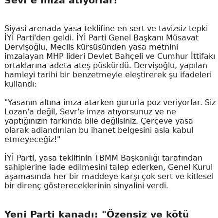
Sevr'e imza atıyorlar!"
Siyasi arenada yasa teklifine en sert ve tavizsiz tepki
İYİ Parti'den geldi. İYİ Parti Genel Başkanı Müsavat
Dervişoğlu, Meclis kürsüsünden yasa metnini
imzalayan MHP lideri Devlet Bahçeli ve Cumhur İttifakı
ortaklarına adeta ateş püskürdü. Dervişoğlu, yapılan
hamleyi tarihi bir benzetmeyle eleştirerek şu ifadeleri
kullandı:
"Yasanın altına imza atarken gururla poz veriyorlar. Siz
Lozan'a değil, Sevr'e imza atıyorsunuz ve ne
yaptığınızın farkında bile değilsiniz. Çerçeve yasa
olarak adlandırılan bu ihanet belgesini asla kabul
etmeyeceğiz!"
İYİ Parti, yasa teklifinin TBMM Başkanlığı tarafından
sahiplerine iade edilmesini talep ederken, Genel Kurul
aşamasında her bir maddeye karşı çok sert ve kitlesel
bir direnç göstereceklerinin sinyalini verdi.
Yeni Parti kanadı: "Özensiz ve kötü