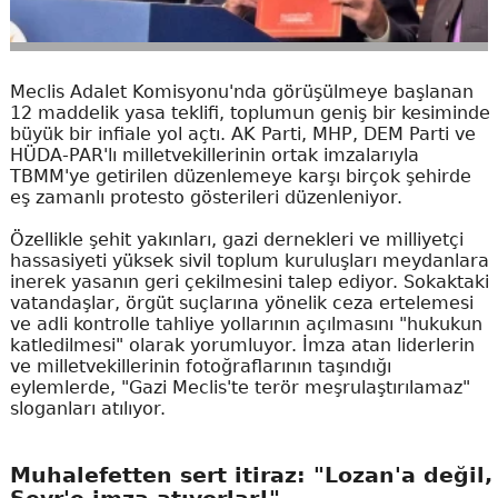
Meclis Adalet Komisyonu'nda görüşülmeye başlanan
12 maddelik yasa teklifi, toplumun geniş bir kesiminde
büyük bir infiale yol açtı. AK Parti, MHP, DEM Parti ve
HÜDA-PAR'lı milletvekillerinin ortak imzalarıyla
TBMM'ye getirilen düzenlemeye karşı birçok şehirde
eş zamanlı protesto gösterileri düzenleniyor.
Özellikle şehit yakınları, gazi dernekleri ve milliyetçi
hassasiyeti yüksek sivil toplum kuruluşları meydanlara
inerek yasanın geri çekilmesini talep ediyor. Sokaktaki
vatandaşlar, örgüt suçlarına yönelik ceza ertelemesi
ve adli kontrolle tahliye yollarının açılmasını "hukukun
katledilmesi" olarak yorumluyor. İmza atan liderlerin
ve milletvekillerinin fotoğraflarının taşındığı
eylemlerde, "Gazi Meclis'te terör meşrulaştırılamaz"
sloganları atılıyor.
Muhalefetten sert itiraz: "Lozan'a değil,