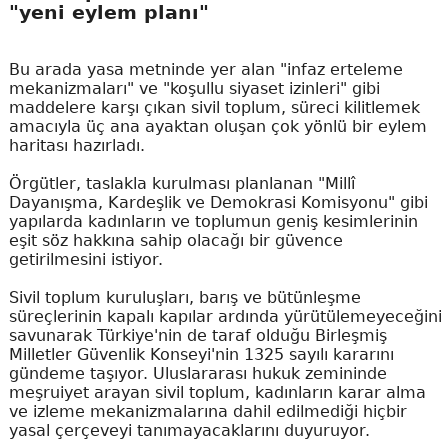
"yeni eylem planı"
Bu arada yasa metninde yer alan "infaz erteleme
mekanizmaları" ve "koşullu siyaset izinleri" gibi
maddelere karşı çıkan sivil toplum, süreci kilitlemek
amacıyla üç ana ayaktan oluşan çok yönlü bir eylem
haritası hazırladı.
Örgütler, taslakla kurulması planlanan "Millî
Dayanışma, Kardeşlik ve Demokrasi Komisyonu" gibi
yapılarda kadınların ve toplumun geniş kesimlerinin
eşit söz hakkına sahip olacağı bir güvence
getirilmesini istiyor.
Sivil toplum kuruluşları, barış ve bütünleşme
süreçlerinin kapalı kapılar ardında yürütülemeyeceğini
savunarak Türkiye'nin de taraf olduğu Birleşmiş
Milletler Güvenlik Konseyi'nin 1325 sayılı kararını
gündeme taşıyor. Uluslararası hukuk zemininde
meşruiyet arayan sivil toplum, kadınların karar alma
ve izleme mekanizmalarına dahil edilmediği hiçbir
yasal çerçeveyi tanımayacaklarını duyuruyor.