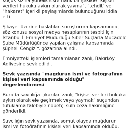
küçük kızına yönelik sistematik bir şekilde "kişisel
verileri hukuka aykırı olarak yayma", "tehdit" ve
"hakaret" içerikli paylaşımlarda bulunduğunu iddia
etti.
Şikayet üzerine başlatılan soruşturma kapsamında,
söz konusu sosyal medya hesaplarının tespiti için
İstanbul İl Emniyet Müdürlüğü Siber Suçlarla Mücadele
Şube Müdürlüğünce yapılan çalışma kapsamında
şüpheli Cengiz Y. gözaltına alındı.
Emniyetteki işlemleri tamamlanan zanlı, Bakırköy
Adliyesine sevk edildi.
Sevk yazısında "mağdurun ismi ve fotoğrafının
kişisel veri kapsamında olduğu"
değerlendirmesi
Burada savcılığa çıkarılan zanlı, "kişisel verileri hukuka
aykırı olarak ele geçirmek veya yaymak" suçundan
tutuklama talebiyle nöbetçi sulh ceza hakimliğine
gönderildi.
Savcılığın sevk yazısında, somut olayda mağdurun
ismi ve fotoğrafının kişisel veri kapsamında olduğu,