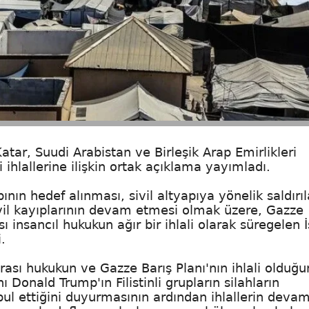
atar, Suudi Arabistan ve Birleşik Arap Emirlikleri
ki ihlallerine ilişkin ortak açıklama yayımladı.
apının hedef alınması, sivil altyapıya yönelik saldırı
ivil kayıplarının devam etmesi olmak üzere, Gazze
 insancıl hukukun ağır bir ihlali olarak süregelen İ
.
arası hukukun ve Gazze Barış Planı'nın ihlali olduğ
 Donald Trump'ın Filistinli grupların silahların
abul ettiğini duyurmasının ardından ihlallerin deva