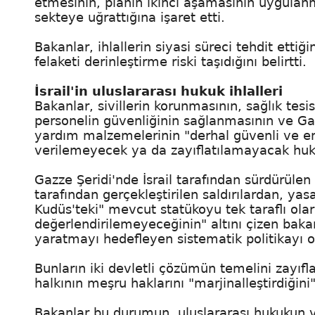
etmesinin, planın ikinci aşamasının uygulanm
sekteye uğrattığına işaret etti.
Bakanlar, ihlallerin siyasi süreci tehdit etti
felaketi derinleştirme riski taşıdığını belirtti.
İsrail'in uluslararası hukuk ihlalleri
Bakanlar, sivillerin korunmasının, sağlık tesi
personelin güvenliğinin sağlanmasının ve Ga
yardım malzemelerinin "derhal güvenli ve enge
verilemeyecek ya da zayıflatılamayacak huk
Gazze Şeridi'nde İsrail tarafından sürdürülen i
tarafından gerçekleştirilen saldırılardan, yas
Kudüs'teki" mevcut statükoyu tek taraflı o
değerlendirilemeyeceğinin" altını çizen baka
yaratmayı hedefleyen sistematik politikayı 
Bunların iki devletli çözümün temelini zayıfla
halkının meşru haklarını "marjinalleştirdiğini" 
Bakanlar bu durumun, uluslararası hukukun ve i