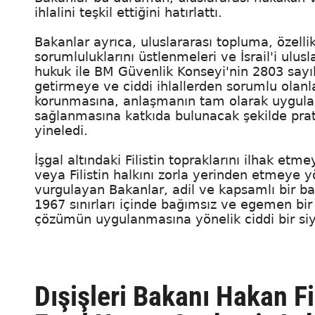
ihlalini teşkil ettiğini hatırlattı.
Bakanlar ayrıca, uluslararası topluma, özell
sorumluluklarını üstlenmeleri ve İsrail'i ulus
hukuk ile BM Güvenlik Konseyi'nin 2803 sayı
getirmeye ve ciddi ihlallerden sorumlu olanl
korunmasına, anlaşmanın tam olarak uygulanm
sağlanmasına katkıda bulunacak şekilde prati
yineledi.
İşgal altındaki Filistin topraklarını ilhak e
veya Filistin halkını zorla yerinden etmeye yö
vurgulayan Bakanlar, adil ve kapsamlı bir b
1967 sınırları içinde bağımsız ve egemen bir F
çözümün uygulanmasına yönelik ciddi bir siya
Dışişleri Bakanı Hakan Fi