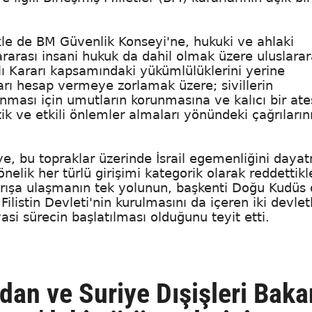
ikle de BM Güvenlik Konseyi'ne, hukuki ve ahlaki
lararası insani hukuk da dahil olmak üzere uluslarar
lı Kararı kapsamındaki yükümlülüklerini yerine
arı hesap vermeye zorlamak üzere; sivillerin
ası için umutların korunmasına ve kalıcı bir ate
k ve etkili önlemler almaları yönündeki çağrıların
tmeye, bu topraklar üzerinde İsrail egemenliğini day
nelik her türlü girişimi kategorik olarak reddettikle
arışa ulaşmanın tek yolunun, başkenti Doğu Kudüs 
ilistin Devleti'nin kurulmasını da içeren iki devletl
si sürecin başlatılması olduğunu teyit etti.
dan ve Suriye Dışişleri Baka