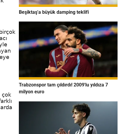
ak
Beşiktaş'a büyük damping teklifi
birçok
acı
yle
ayan
leye
Trabzonspor tam çıldırdı! 2009'lu yıldıza 7
milyon euro
n çok
arklı
larda