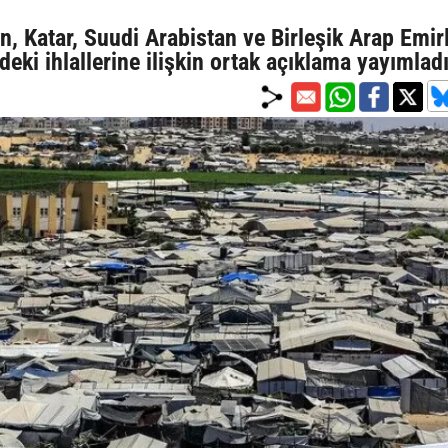
, Katar, Suudi Arabistan ve Birleşik Arap Emirl
ndeki ihlallerine ilişkin ortak açıklama yayımlad