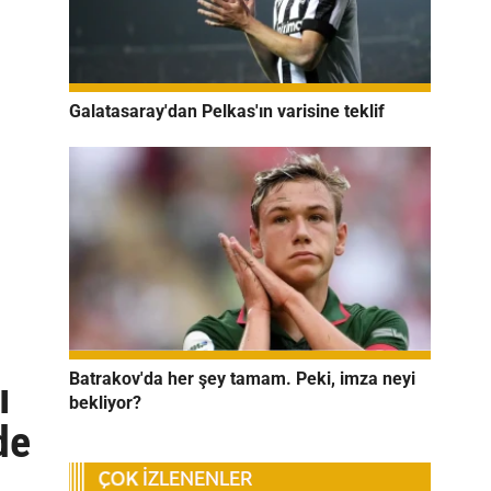
Galatasaray'dan Pelkas'ın varisine teklif
Batrakov'da her şey tamam. Peki, imza neyi
ı
bekliyor?
de