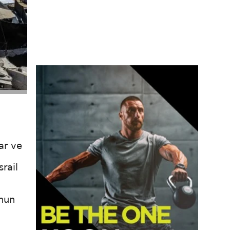
lar ve
srail
unun
m