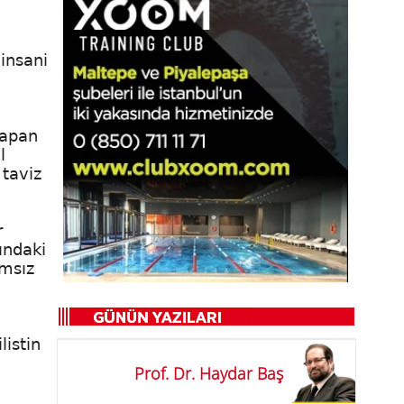
 insani
yapan
l
 taviz
r
ındaki
ımsız
listin
Prof. Dr. Haydar Baş