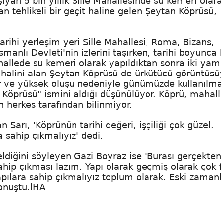
ıyan 5 bin yıllık Sille Mahallesinde su kemeri olar
an tehlikeli bir geçit haline gelen Şeytan Köprüsü,
 tarihi yerleşim yeri Sille Mahallesi, Roma, Bizans,
anlı Devleti'nin izlerini taşırken, tarihi boyunca 
ahallede su kemeri olarak yapıldıktan sonra iki yam
it halini alan Şeytan Köprüsü de ürkütücü görüntüsü
dar ve yüksek oluşu nedeniyle günümüzde kullanılm
 Köprüsü" ismini aldığı düşünülüyor. Köprü, mahal
 herkes tarafından bilinmiyor.
arı, 'Köprünün tarihi değeri, işçiliği çok güzel.
 sahip çıkmalıyız' dedi.
ldiğini söyleyen Gazi Boyraz ise 'Burası gerçekte
ahip çıkması lazım. Yapı olarak geçmiş olarak çok f
pılara sahip çıkmalıyız toplum olarak. Eski zaman
onuştu.İHA