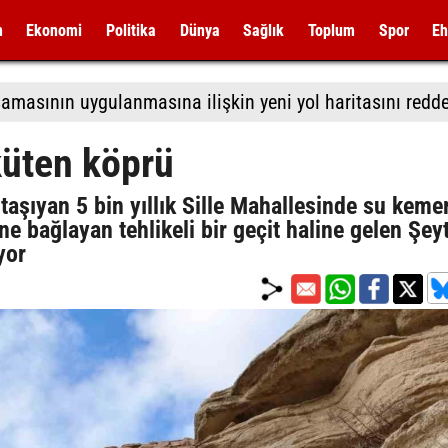
m
Ekonomi
Politika
Dünya
Sağlık
Toplum
Spor
Eh
küten köprü
taşıyan 5 bin yıllık Sille Mahallesinde su kemer
ne bağlayan tehlikeli bir geçit haline gelen Şey
yor