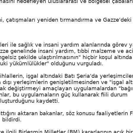
asını hedefleyen uluslararası ve bölgesel çabaları
ğini, çatışmaları yeniden tırmandırma ve Gazze'deki
sleri ile sağlık ve insani yardım alanlarında görev 
zze genelinde insani yardım, tıbbi malzeme ve aci
lsiz şekilde ulaştırılmasının" hiçbir koşul altında
uki yükümlülükler" olduğunu vurguladı.
hlallerin, işgal altındaki Batı Şeria'da yerleşimcile
a dışı yerleşimlerin genişletilmesinden ve "işgal alt
larak değiştirmeyi amaçlayan uygulamalardan "bağ
nlar, bu uygulamaların güç kullanarak fiili durum
oluşturduğunu kaydetti.
ttığını aktaran bakanlar, söz konusu faaliyetlerin Fi
bildirdi.
lgili Birleşmiş Milletler (BM) kararlarının açık bir