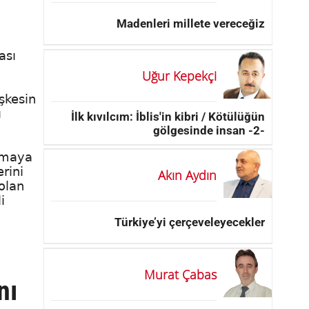
Madenleri millete vereceğiz
ası
Uğur Kepekçi
şkesin
ı
İlk kıvılcım: İblis'in kibri / Kötülüğün
gölgesinde insan -2-
atmaya
rini
Akın Aydın
olan
i
Türkiye’yi çerçeveleyecekler
Murat Çabas
nı