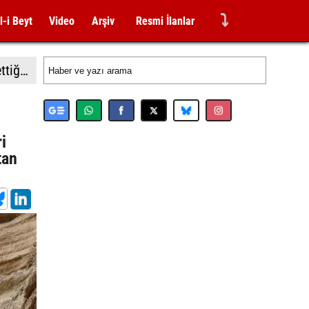
⤵
l-i Beyt
Video
Arşiv
Resmi İlanlar
İsrail'in Gazze'de ateşkesin ikinci aşamasının uygulanmasına ilişkin yeni yol haritasını reddettiği bildirildi
i
tan