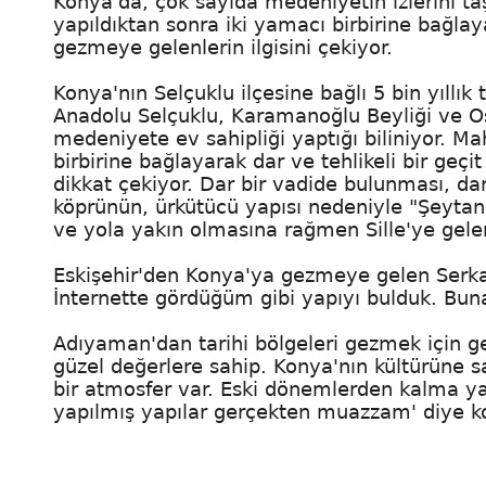
Konya'da, çok sayıda medeniyetin izlerini taş
yapıldıktan sonra iki yamacı birbirine bağlay
gezmeye gelenlerin ilgisini çekiyor.
Konya'nın Selçuklu ilçesine bağlı 5 bin yıllık
Anadolu Selçuklu, Karamanoğlu Beyliği ve Osm
medeniyete ev sahipliği yaptığı biliniyor. M
birbirine bağlayarak dar ve tehlikeli bir geç
dikkat çekiyor. Dar bir vadide bulunması, 
köprünün, ürkütücü yapısı nedeniyle "Şeytan
ve yola yakın olmasına rağmen Sille'ye gelen
Eskişehir'den Konya'ya gezmeye gelen Serkan S
İnternette gördüğüm gibi yapıyı bulduk. Buna
Adıyaman'dan tarihi bölgeleri gezmek için ge
güzel değerlere sahip. Konya'nın kültürüne s
bir atmosfer var. Eski dönemlerden kalma ya
yapılmış yapılar gerçekten muazzam' diye k