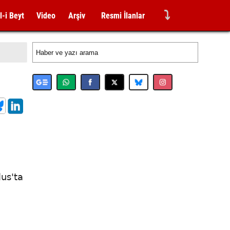
⤵
l-i Beyt
Video
Arşiv
Resmi İlanlar
lus'ta