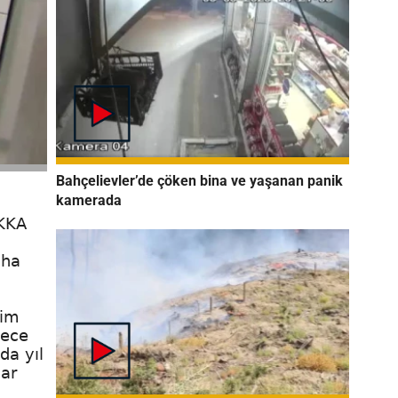
Bahçelievler’de çöken bina ve yaşanan panik
kamerada
KKKA
aha
zim
dece
da yıl
lar