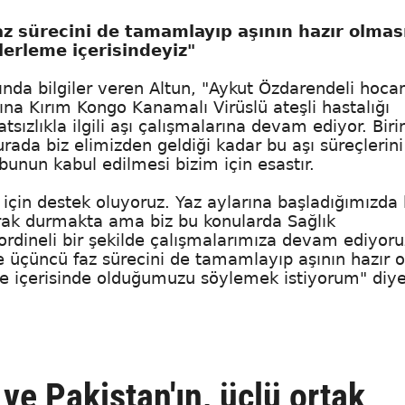
 faz sürecini de tamamlayıp aşının hazır olmas
ilerleme içerisindeyiz"
nda bilgiler veren Altun, "Aykut Özdarendeli hoca
rına Kırım Kongo Kanamalı Virüslü ateşli hastalığı
ızlıkla ilgili aşı çalışmalarına devam ediyor. Biri
urada biz elimizden geldiği kadar bu aşı süreçlerini
bunun kabul edilmesi bizim için esastır.
 için destek oluyoruz. Yaz aylarına başladığımızda
arak durmakta ama biz bu konularda Sağlık
rdineli bir şekilde çalışmalarımıza devam ediyoru
ve üçüncü faz sürecini de tamamlayıp aşının hazır 
leme içerisinde olduğumuzu söylemek istiyorum" diy
ve Pakistan'ın, üçlü ortak