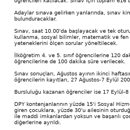
öğrencileri katılacak. Sınav için toplam 616
Adaylar sınava gelirken yanlarında, sınav kimli
bulunduracaklar.
Sınav, saat 10.00'da başlayacak ve tek otur
kullanma, sosyal bilimler, matematik ve fen
yeteneklerini ölçen sorular yöneltilecek.
İlköğretim 4. ve 5. sınıf öğrencilerine 120 daki
öğrencilerine de 100 dakika süre verilecek.
Sınav sonuçları, Ağustos ayının ikinci hafta
öğrencilerin kayıtları, 27 Ağustos-7 Eylül 200
Bursluluğu kazanan öğrenciler ise 17 Eylül-8 
DPY kontenjanlarının yüzde 15'i Sosyal Hi
giren çocuklara, yüzde 30'u ailesinin oturd
ile maddi imkanlardan yoksun ve başarılı ço
diğerlerine ayrıldı.