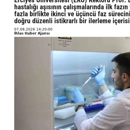
Erciyes Üniversitesi (ERÜ) Rektörü Prof. 
hastalığı aşısının çalışmalarında ilk faz
fazla birlikte ikinci ve üçüncü faz süreci
doğru düzenli istikrarlı bir ilerleme içeris
07.08.2026 14:20:00
İhlas Haber Ajansı