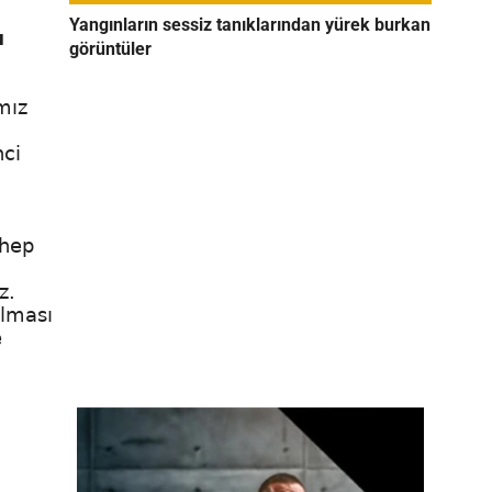
Yangınların sessiz tanıklarından yürek burkan
ı
görüntüler
mız
nci
 hep
z.
olması
e