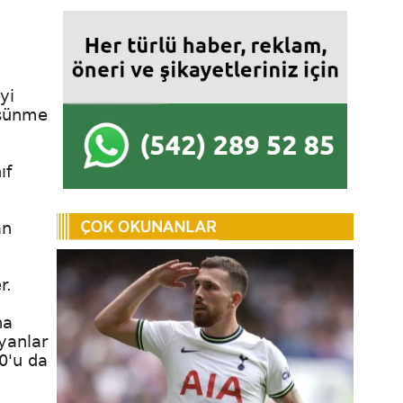
yi
üşünme
ıf
an
r.
na
yanlar
0'u da