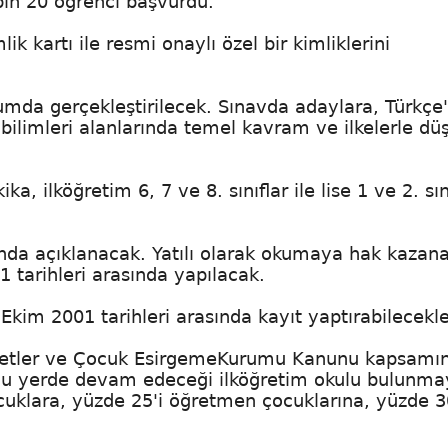
 bin 20 öğrenci başvurdu.
k kartı ile resmi onaylı özel bir kimliklerini
umda gerçekleştirilecek. Sınavda adaylara, Türkçe'
 bilimleri alanlarında temel kavram ve ilkelerle d
ka, ilköğretim 6, 7 ve 8. sınıflar ile lise 1 ve 2. sın
sında açıklanacak. Yatılı olarak okumaya hak kazan
1 tarihleri arasında yapılacak.
Ekim 2001 tarihleri arasında kayıt yaptırabilecekle
zmetler ve Çocuk EsirgemeKurumu Kanunu kapsamı
uğu yerde devam edeceği ilköğretim okulu bulunma
cuklara, yüzde 25'i öğretmen çocuklarına, yüzde 3