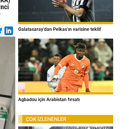
KKA)
inci
e
Galatasaray'dan Pelkas'ın varisine teklif
Agbadou için Arabistan fırsatı