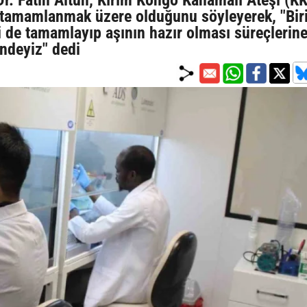
Dr. Fatih Altun, Kırım Kongo Kanamalı Ateşi (K
ın tamamlanmak üzere olduğunu söyleyerek, "Bir
ni de tamamlayıp aşının hazır olması süreçlerin
indeyiz" dedi