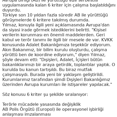
Avrupa Birliği (AB) ile yürüttüğü vize serbestisi
uygulamasında kalan 6 kriter için çalışma başlatıldığını
duyurdu.
Türkiye son 10 yıldan fazla süredir AB ile yürüttüğü
görüşmelerde 6 kritere takılmış durumda.
Yılmaz, konuyla ilgili yeni açıklamasında Avrupa'dan
da siyasi irade görmek istediklerini belirtti. "Kişisel
verilerin korunması en önemli maddelerden. Geri
kabul ve terör tanımı ile ilgili bir mesele de var. KVKK
konusunda Adalet Bakanlığımıza teşekkür ediyorum.
Akın Bakanımız, bir bilim kurulu oluşturdu, çalışma
yürüttü ben de koordine ediyorum," diyen Yılmaz,
şöyle devam etti: "Dışişleri, Adalet, İçişleri bütün
bakanlıklarımızı bir araya getirdik, toplantılar yaptık. O
kurulda bu kanun tartışıldı. Bu biraz mutfak
çalışmasıydı. Burada yeni bir yaklaşım geliştirildi.
Kurumlarımız tarafından şimdi Dışişleri Bakanlığımız
üzerinden Avrupa kurumları ile istişareler yapılacak."
Söz konusu 6 kriter şu şekilde sıralanıyor:
Terörle mücadele yasasında değişiklik
AB Polis Örgütü (Europol) ile operasyonel işbirliği
anlaşması imzalanması