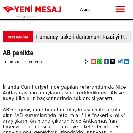
10 AĞUSTOS 2026
Trump: İran ile temasları fazla büyütmeden yürütüyoruz
AB panikte
10.06.2001 00:00:00
İrlanda Cumhuriyeti'nde yapılan referandumda Nice
Antlaşması'nın onaylanmasının reddedilmesi, AB ve
aday ülkelerin başkentlerinde şok etkisi yarattı.
AB'nin genişleme hedefine ulaşılmasının ilk koşulu
olan "AB kurumlarında reformları" ile "askeri kimlik"
arayışlarını ön plana çıkaran Nice Antlaşması'nın
hayata geçirilmesi için, tüm üye ülkeler tarafından
onaylanması gerekiyor. İrlanda'da "anayasal bir