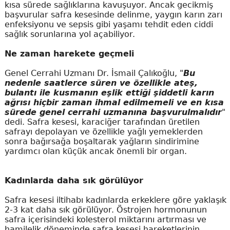
kısa sürede sağlıklarına kavuşuyor. Ancak gecikmiş
başvurular safra kesesinde delinme, yaygın karın zarı
enfeksiyonu ve sepsis gibi yaşamı tehdit eden ciddi
sağlık sorunlarına yol açabiliyor.
Ne zaman harekete geçmeli
Genel Cerrahi Uzmanı Dr. İsmail Çalıkoğlu, "
Bu
nedenle saatlerce süren ve özellikle ateş,
bulantı ile kusmanın eşlik ettiği şiddetli karın
ağrısı hiçbir zaman ihmal edilmemeli ve en kısa
sürede genel cerrahi uzmanına başvurulmalıdır
"
dedi. Safra kesesi, karaciğer tarafından üretilen
safrayı depolayan ve özellikle yağlı yemeklerden
sonra bağırsağa boşaltarak yağların sindirimine
yardımcı olan küçük ancak önemli bir organ.
Kadınlarda daha sık görülüyor
Safra kesesi iltihabı kadınlarda erkeklere göre yaklaşık
2-3 kat daha sık görülüyor. Östrojen hormonunun
safra içerisindeki kolesterol miktarını artırması ve
hamilelik döneminde safra kesesi hareketlerinin