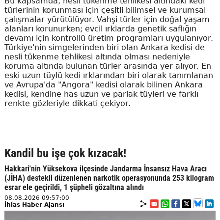
Bu kapsamda, nesli tükenme tehlikesi altındaki kedi
türlerinin korunması için çeşitli bilimsel ve kurumsal
çalışmalar yürütülüyor. Vahşi türler için doğal yaşam
alanları korunurken; evcil ırklarda genetik saflığın
devamı için kontrollü üretim programları uygulanıyor.
Türkiye'nin simgelerinden biri olan Ankara kedisi de
nesli tükenme tehlikesi altında olması nedeniyle
koruma altında bulunan türler arasında yer alıyor. En
eski uzun tüylü kedi ırklarından biri olarak tanımlanan
ve Avrupa'da "Angora" kedisi olarak bilinen Ankara
kedisi, kendine has uzun ve parlak tüyleri ve farklı
renkte gözleriyle dikkati çekiyor.
Kandil bu işe çok kızacak!
Hakkari'nin Yüksekova ilçesinde Jandarma İnsansız Hava Aracı
(JİHA) destekli düzenlenen narkotik operasyonunda 253 kilogram
esrar ele geçirildi, 1 şüpheli gözaltına alındı
08.08.2026 09:57:00
İhlas Haber Ajansı