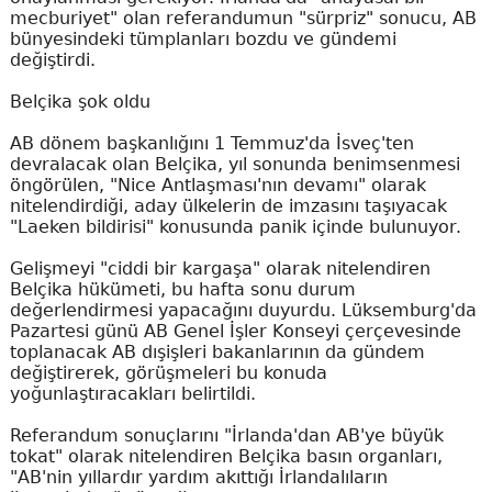
mecburiyet" olan referandumun "sürpriz" sonucu, AB
bünyesindeki tümplanları bozdu ve gündemi
değiştirdi.
Belçika şok oldu
AB dönem başkanlığını 1 Temmuz'da İsveç'ten
devralacak olan Belçika, yıl sonunda benimsenmesi
öngörülen, "Nice Antlaşması'nın devamı" olarak
nitelendirdiği, aday ülkelerin de imzasını taşıyacak
"Laeken bildirisi" konusunda panik içinde bulunuyor.
Gelişmeyi "ciddi bir kargaşa" olarak nitelendiren
Belçika hükümeti, bu hafta sonu durum
değerlendirmesi yapacağını duyurdu. Lüksemburg'da
Pazartesi günü AB Genel İşler Konseyi çerçevesinde
toplanacak AB dışişleri bakanlarının da gündem
değiştirerek, görüşmeleri bu konuda
yoğunlaştıracakları belirtildi.
Referandum sonuçlarını "İrlanda'dan AB'ye büyük
tokat" olarak nitelendiren Belçika basın organları,
"AB'nin yıllardır yardım akıttığı İrlandalıların