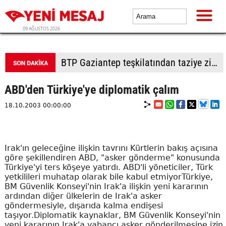
09 AĞUSTOS 2026
BTP Denizli'den Merkezefendi'de saha çalışması
ABD'den Türkiye'ye diplomatik çalım
18.10.2003 00:00:00
Irak'ın geleceğine ilişkin tavrını Kürtlerin bakış açısına
göre şekillendiren ABD, "asker gönderme" konusunda
Türkiye'yi ters köşeye yatırdı. ABD'li yöneticiler, Türk
yetkilileri muhatap olarak bile kabul etmiyorTürkiye,
BM Güvenlik Konseyi'nin Irak'a ilişkin yeni kararının
ardından diğer ülkelerin de Irak'a asker
göndermesiyle, dışarıda kalma endişesi
taşıyor.Diplomatik kaynaklar, BM Güvenlik Konseyi'nin
yeni kararının Irak'a yabancı asker gönderilmesine izin