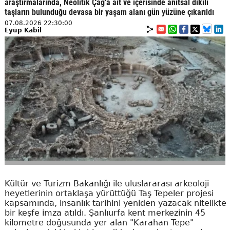
araştırmalarında, Neolitik Çağ'a ait ve içerisinde anıtsal dikili
taşların bulunduğu devasa bir yaşam alanı gün yüzüne çıkarıldı
07.08.2026 22:30:00
Eyüp Kabil
Kültür ve Turizm Bakanlığı ile uluslararası arkeoloji
heyetlerinin ortaklaşa yürüttüğü Taş Tepeler projesi
kapsamında, insanlık tarihini yeniden yazacak nitelikte
bir keşfe imza atıldı. Şanlıurfa kent merkezinin 45
kilometre doğusunda yer alan "Karahan Tepe"