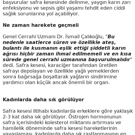
başvurular safra kesesinde delinme, yaygın karın zarı
enfeksiyonu ve sepsis gibi yaşamı tehdit eden ciddi
sağlık sorunlarına yol açabiliyor.
Ne zaman harekete geçmeli
Genel Cerrahi Uzmanı Dr. İsmail Çalıkoğlu, "
Bu
nedenle saatlerce süren ve özellikle ateş,
bulantı ile kusmanın eşlik ettiği şiddetli karın
ağrısı hiçbir zaman ihmal edilmemeli ve en kısa
sürede genel cerrahi uzmanına başvurulmalıdır
"
dedi. Safra kesesi, karaciğer tarafından üretilen
safrayı depolayan ve özellikle yağlı yemeklerden
sonra bağırsağa boşaltarak yağların sindirimine
yardımcı olan küçük ancak önemli bir organ.
Kadınlarda daha sık görülüyor
Safra kesesi iltihabı kadınlarda erkeklere göre yaklaşık
2-3 kat daha sık görülüyor. Östrojen hormonunun
safra içerisindeki kolesterol miktarını artırması ve
hamilelik döneminde safra kesesi hareketlerinin
yavaşlaması, kadınlarda daha sık rastlanmasının en