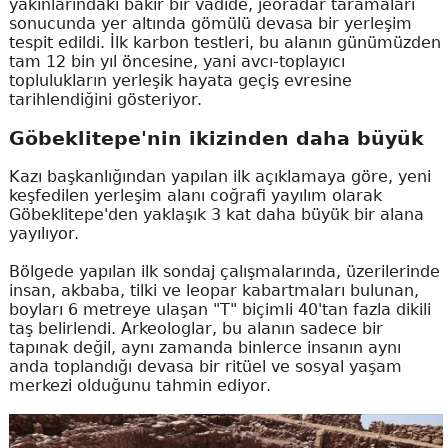
yakınlarındaki bakir bir vadide, jeoradar taramaları
sonucunda yer altında gömülü devasa bir yerleşim
tespit edildi. İlk karbon testleri, bu alanın günümüzden
tam 12 bin yıl öncesine, yani avcı-toplayıcı
toplulukların yerleşik hayata geçiş evresine
tarihlendiğini gösteriyor.
Göbeklitepe'nin ikizinden daha büyük
Kazı başkanlığından yapılan ilk açıklamaya göre, yeni
keşfedilen yerleşim alanı coğrafi yayılım olarak
Göbeklitepe'den yaklaşık 3 kat daha büyük bir alana
yayılıyor.
Bölgede yapılan ilk sondaj çalışmalarında, üzerilerinde
insan, akbaba, tilki ve leopar kabartmaları bulunan,
boyları 6 metreye ulaşan "T" biçimli 40'tan fazla dikili
taş belirlendi. Arkeologlar, bu alanın sadece bir
tapınak değil, aynı zamanda binlerce insanın aynı
anda toplandığı devasa bir ritüel ve sosyal yaşam
merkezi olduğunu tahmin ediyor.