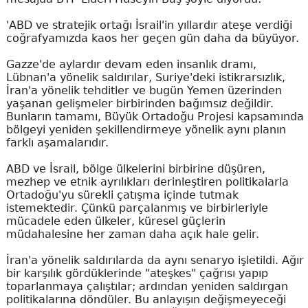
'ABD ve stratejik ortağı İsrail'in yıllardır ateşe verdiği
coğrafyamızda kaos her geçen gün daha da büyüyor.
Gazze'de aylardır devam eden insanlık dramı,
Lübnan'a yönelik saldırılar, Suriye'deki istikrarsızlık,
İran'a yönelik tehditler ve bugün Yemen üzerinden
yaşanan gelişmeler birbirinden bağımsız değildir.
Bunların tamamı, Büyük Ortadoğu Projesi kapsamında
bölgeyi yeniden şekillendirmeye yönelik aynı planın
farklı aşamalarıdır.
ABD ve İsrail, bölge ülkelerini birbirine düşüren,
mezhep ve etnik ayrılıkları derinleştiren politikalarla
Ortadoğu'yu sürekli çatışma içinde tutmak
istemektedir. Çünkü parçalanmış ve birbirleriyle
mücadele eden ülkeler, küresel güçlerin
müdahalesine her zaman daha açık hale gelir.
İran'a yönelik saldırılarda da aynı senaryo işletildi. Ağır
bir karşılık gördüklerinde "ateşkes" çağrısı yapıp
toparlanmaya çalıştılar; ardından yeniden saldırgan
politikalarına döndüler. Bu anlayışın değişmeyeceği