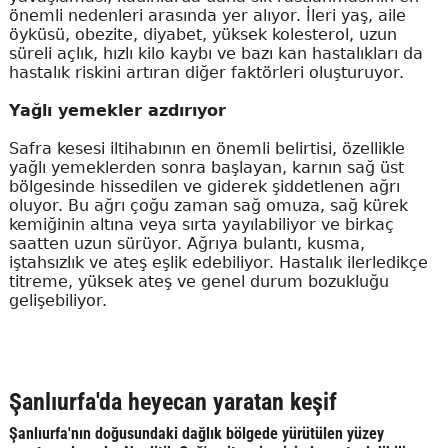
önemli nedenleri arasında yer alıyor. İleri yaş, aile
öyküsü, obezite, diyabet, yüksek kolesterol, uzun
süreli açlık, hızlı kilo kaybı ve bazı kan hastalıkları da
hastalık riskini artıran diğer faktörleri oluşturuyor.
Yağlı yemekler azdırıyor
Safra kesesi iltihabının en önemli belirtisi, özellikle
yağlı yemeklerden sonra başlayan, karnın sağ üst
bölgesinde hissedilen ve giderek şiddetlenen ağrı
oluyor. Bu ağrı çoğu zaman sağ omuza, sağ kürek
kemiğinin altına veya sırta yayılabiliyor ve birkaç
saatten uzun sürüyor. Ağrıya bulantı, kusma,
iştahsızlık ve ateş eşlik edebiliyor. Hastalık ilerledikçe
titreme, yüksek ateş ve genel durum bozukluğu
gelişebiliyor.
Şanlıurfa'da heyecan yaratan keşif
Şanlıurfa'nın doğusundaki dağlık bölgede yürütülen yüzey