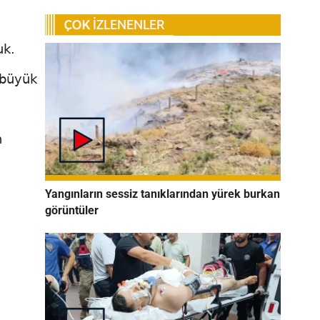
uk.
n büyük
,
n
Yangınların sessiz tanıklarından yürek burkan
görüntüler