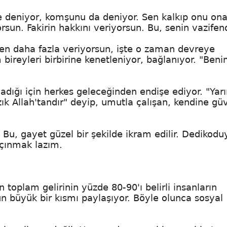
 de deniyor, komşunu da deniyor. Sen kalkıp onu on
sun. Fakirin hakkını veriyorsun. Bu, senin vazifend
den daha fazla veriyorsun, işte o zaman devreye
 bireyleri birbirine kenetleniyor, bağlanıyor. "Ben
adığı için herkes geleceğinden endişe ediyor. "Yar
zık Allah'tandır" deyip, umutla çalışan, kendine g
r. Bu, gayet güzel bir şekilde ikram edilir. Dedikodu
açınmak lazım.
toplam gelirinin yüzde 80-90'ı belirli insanların
un büyük bir kısmı paylaşıyor. Böyle olunca sosyal