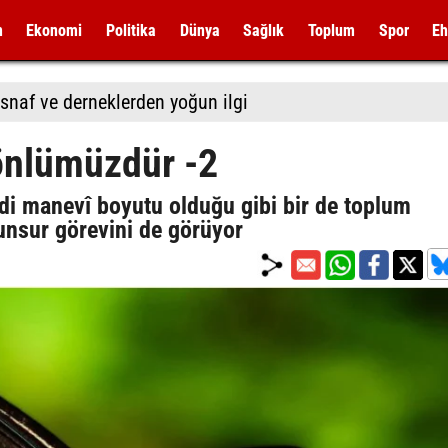
m
Ekonomi
Politika
Dünya
Sağlık
Toplum
Spor
Eh
snaf ve derneklerden yoğun ilgi
önlümüzdür -2
di manevî boyutu olduğu gibi bir de toplum
 unsur görevini de görüyor