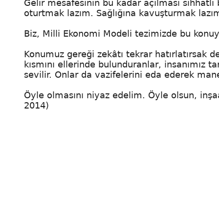
Gelir mesafesinin bu kadar açılması sıhhatli
oturtmak lazım. Sağlığına kavuşturmak lazı
Biz, Milli Ekonomi Modeli tezimizde bu konu
Konumuz gereği zekâtı tekrar hatırlatırsak der
kısmını ellerinde bulunduranlar, insanımız ta
sevilir. Onlar da vazifelerini eda ederek mane
Öyle olmasını niyaz edelim. Öyle olsun, inşaa
2014)