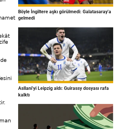
Böyle İngiltere aşkı görülmedi: Galatasaray'a
erhamet
gelmedi
ekât
zife
ade
esini
Asllani'yi Leipzig aldı: Guirassy dosyası rafa
kalktı
ir.
zaman