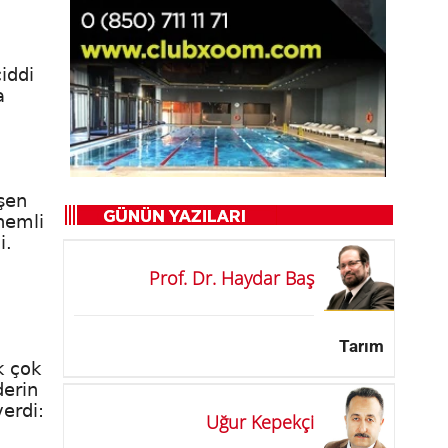
iddi
a
işen
önemli
i.
Prof. Dr. Haydar Baş
Tarım
k çok
derin
verdi:
Uğur Kepekçi