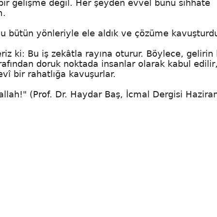
 bir gelişme değil. Her şeyden evvel bunu sıhhate
m.
yu bütün yönleriyle ele aldık ve çözüme kavuşturd
iz ki: Bu iş zekâtla rayına oturur. Böylece, geliri
rafından doruk noktada insanlar olarak kabul edilir
vî bir rahatlığa kavuşurlar.
llah!" (Prof. Dr. Haydar Baş, İcmal Dergisi Hazira