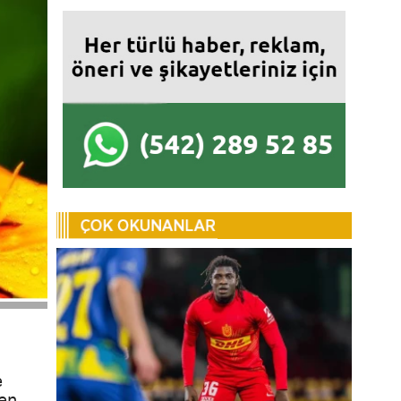
e
 en