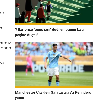
a
ir.
im
Yıllar önce ‘popülizm’ dediler, bugün batı
peşine düştü!
ınımız
üvenen
ya
Manchester City'den Galatasaray'a Reijnders
yanıtı