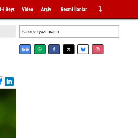
⤵
l-i Beyt
Video
Arşiv
Resmi İlanlar