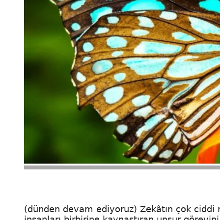
(dünden devam ediyoruz) Zekâtın çok ciddi m
insanları birbirine kaynaştıran unsur görevini