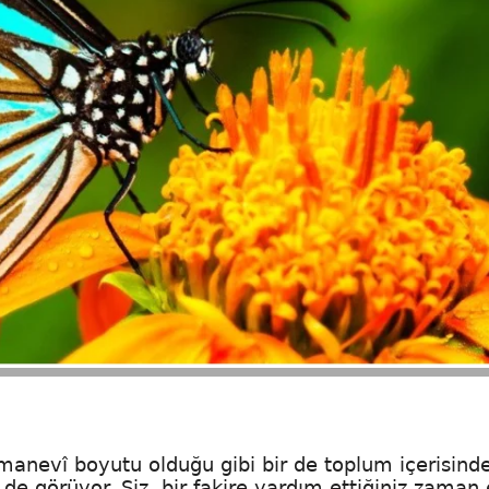
anevî boyutu olduğu gibi bir de toplum içerisind
 de görüyor. Siz, bir fakire yardım ettiğiniz zaman