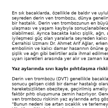
En sık bacaklarda, özellikle de baldır ve uy
seyreden derin ven trombozu, dünya genelinde
bir hastalık. Derin ven trombozunun en büyük
ulaşması ve yaşam kaybıyla sonuçlanabilec
olabilmesi. Ayrıca bacakta kalıcı şişlik, ağrı, 
iyileşmesi güç olan yaralarla seyreden kalıc
Cerrahisi Uzmanı Dr. Ahmet Arif Ağlar, erk
embolinin ve kalıcı damar hasarının önüne geç
şişlik ve ağrı gibi belirtiler asla ihmal edi
uyarı işaretleri arasında yer alır ve zaman 
Yaz aylarında sıvı kaybı pıhtılaşma riski
Derin ven trombozu (DVT) genellikle bacaklar
sonucu gelişen ciddi bir damar hastalığı olar
hareketsizlikten obeziteye, geçirilmiş ameli
faktör pıhtı oluşumuna zemin hazırlıyor. Genet
ven trombozu riskinin yaz aylarında artış göst
"Bunun nedeni ise artan sıcaklık ve terlemeye 