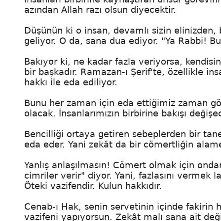
azından Allah razı olsun diyecektir.
Düşünün ki o insan, devamlı sizin elinizden, 
geliyor. O da, sana dua ediyor. "Ya Rabbi! Bu
Bakıyor ki, ne kadar fazla veriyorsa, kendisi
bir başkadır. Ramazan-ı Şerif'te, özellikle in
hakkı ile eda ediliyor.
Bunu her zaman için eda ettiğimiz zaman gö
olacak. İnsanlarımızın birbirine bakışı değişe
Bencilliği ortaya getiren sebeplerden bir tane
eda eder. Yani zekât da bir cömertliğin alamet
Yanlış anlaşılmasın! Cömert olmak için ondan 
cimriler verir" diyor. Yani, fazlasını vermek l
Öteki vazifendir. Kulun hakkıdır.
Cenab-ı Hak, senin servetinin içinde fakirin
vazifeni yapıyorsun. Zekât malı sana ait deği