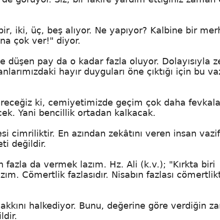
bir, iki, üç, beş alıyor. Ne yapıyor? Kalbine bir m
na çok ver!" diyor.
ne düşen pay da o kadar fazla oluyor. Dolayısıyla z
sanlarımızdaki hayır duyguları öne çıktığı için bu va
receğiz ki, cemiyetimizde geçim çok daha fevkal
cek. Yani bencillik ortadan kalkacak.
si cimriliktir. En azından zekâtını veren insan vazif
i değildir.
fazla da vermek lazım. Hz. Ali (k.v.); "Kırkta biri
azım. Cömertlik fazlasıdır. Nisabın fazlası cömertlikt
 hakkını halkediyor. Bunu, değerine göre verdiğin 
ldir.