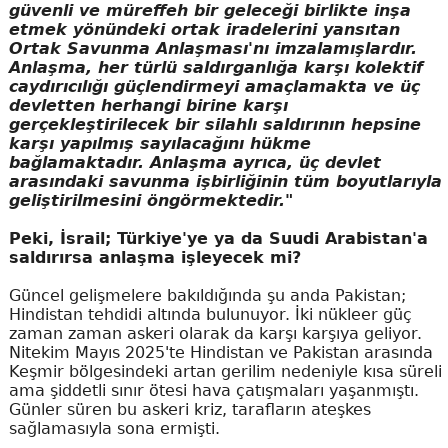
güvenli ve müreffeh bir geleceği birlikte inşa
etmek yönündeki ortak iradelerini yansıtan
Ortak Savunma Anlaşması'nı imzalamışlardır.
Anlaşma, her türlü saldırganlığa karşı kolektif
caydırıcılığı güçlendirmeyi amaçlamakta ve üç
devletten herhangi birine karşı
gerçekleştirilecek bir silahlı saldırının hepsine
karşı yapılmış sayılacağını hükme
bağlamaktadır. Anlaşma ayrıca, üç devlet
arasındaki savunma işbirliğinin tüm boyutlarıyla
geliştirilmesini öngörmektedir."
Peki, İsrail; Türkiye'ye ya da Suudi Arabistan'a
saldırırsa anlaşma işleyecek mi?
Güncel gelişmelere bakıldığında şu anda Pakistan;
Hindistan tehdidi altında bulunuyor. İki nükleer güç
zaman zaman askeri olarak da karşı karşıya geliyor.
Nitekim Mayıs 2025'te Hindistan ve Pakistan arasında
Keşmir bölgesindeki artan gerilim nedeniyle kısa süreli
ama şiddetli sınır ötesi hava çatışmaları yaşanmıştı.
Günler süren bu askeri kriz, tarafların ateşkes
sağlamasıyla sona ermişti.