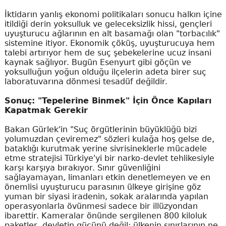
İktidarın yanlış ekonomi politikaları sonucu halkın içine
itildiği derin yoksulluk ve geleceksizlik hissi, gençleri
uyuşturucu ağlarının en alt basamağı olan "torbacılık"
sistemine itiyor. Ekonomik çöküş, uyuşturucuya hem
talebi artırıyor hem de suç şebekelerine ucuz insani
kaynak sağlıyor. Bugün Esenyurt gibi göçün ve
yoksulluğun yoğun olduğu ilçelerin adeta birer suç
laboratuvarına dönmesi tesadüf değildir.
Sonuç: "Tepelerine Binmek" İçin Önce Kapıları
Kapatmak Gerekir
Bakan Gürlek'in "Suç örgütlerinin büyüklüğü bizi
yolumuzdan çeviremez" sözleri kulağa hoş gelse de,
bataklığı kurutmak yerine sivrisineklerle mücadele
etme stratejisi Türkiye'yi bir narko-devlet tehlikesiyle
karşı karşıya bırakıyor. Sınır güvenliğini
sağlayamayan, limanları etkin denetlemeyen ve en
önemlisi uyuşturucu parasının ülkeye girişine göz
yuman bir siyasi iradenin, sokak aralarında yapılan
operasyonlarla övünmesi sadece bir illüzyondan
ibarettir. Kameralar önünde sergilenen 800 kiloluk
paketler, devletin gücünü değil; ülkenin sınırlarının ne