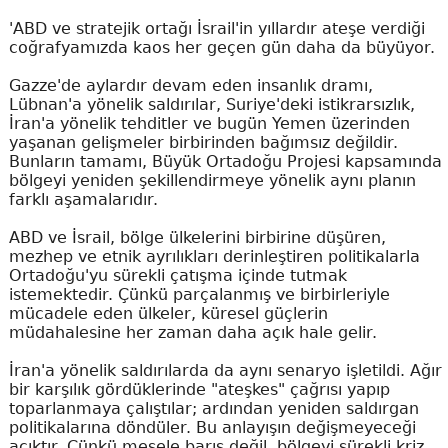
'ABD ve stratejik ortağı İsrail'in yıllardır ateşe verdiği
coğrafyamızda kaos her geçen gün daha da büyüyor.
Gazze'de aylardır devam eden insanlık dramı,
Lübnan'a yönelik saldırılar, Suriye'deki istikrarsızlık,
İran'a yönelik tehditler ve bugün Yemen üzerinden
yaşanan gelişmeler birbirinden bağımsız değildir.
Bunların tamamı, Büyük Ortadoğu Projesi kapsamında
bölgeyi yeniden şekillendirmeye yönelik aynı planın
farklı aşamalarıdır.
ABD ve İsrail, bölge ülkelerini birbirine düşüren,
mezhep ve etnik ayrılıkları derinleştiren politikalarla
Ortadoğu'yu sürekli çatışma içinde tutmak
istemektedir. Çünkü parçalanmış ve birbirleriyle
mücadele eden ülkeler, küresel güçlerin
müdahalesine her zaman daha açık hale gelir.
İran'a yönelik saldırılarda da aynı senaryo işletildi. Ağır
bir karşılık gördüklerinde "ateşkes" çağrısı yapıp
toparlanmaya çalıştılar; ardından yeniden saldırgan
politikalarına döndüler. Bu anlayışın değişmeyeceği
açıktır. Çünkü mesele barış değil, bölgeyi sürekli kriz