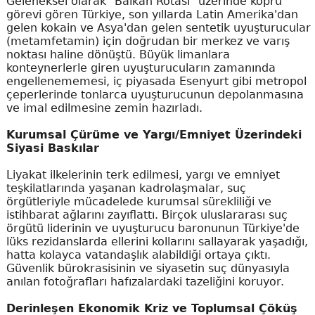
Geleneksel olarak "Balkan Rotası" üzerinde köprü
görevi gören Türkiye, son yıllarda Latin Amerika'dan
gelen kokain ve Asya'dan gelen sentetik uyuşturucular
(metamfetamin) için doğrudan bir merkez ve varış
noktası haline dönüştü. Büyük limanlara
konteynerlerle giren uyuşturucuların zamanında
engellenememesi, iç piyasada Esenyurt gibi metropol
çeperlerinde tonlarca uyuşturucunun depolanmasına
ve imal edilmesine zemin hazırladı.
Kurumsal Çürüme ve Yargı/Emniyet Üzerindeki
Siyasi Baskılar
Liyakat ilkelerinin terk edilmesi, yargı ve emniyet
teşkilatlarında yaşanan kadrolaşmalar, suç
örgütleriyle mücadelede kurumsal sürekliliği ve
istihbarat ağlarını zayıflattı. Birçok uluslararası suç
örgütü liderinin ve uyuşturucu baronunun Türkiye'de
lüks rezidanslarda ellerini kollarını sallayarak yaşadığı,
hatta kolayca vatandaşlık alabildiği ortaya çıktı.
Güvenlik bürokrasisinin ve siyasetin suç dünyasıyla
anılan fotoğrafları hafızalardaki tazeliğini koruyor.
Derinleşen Ekonomik Kriz ve Toplumsal Çöküş