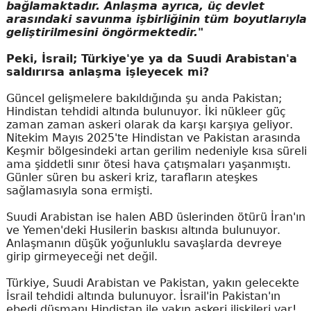
bağlamaktadır. Anlaşma ayrıca, üç devlet
arasındaki savunma işbirliğinin tüm boyutlarıyla
geliştirilmesini öngörmektedir."
Peki, İsrail; Türkiye'ye ya da Suudi Arabistan'a
saldırırsa anlaşma işleyecek mi?
Güncel gelişmelere bakıldığında şu anda Pakistan;
Hindistan tehdidi altında bulunuyor. İki nükleer güç
zaman zaman askeri olarak da karşı karşıya geliyor.
Nitekim Mayıs 2025'te Hindistan ve Pakistan arasında
Keşmir bölgesindeki artan gerilim nedeniyle kısa süreli
ama şiddetli sınır ötesi hava çatışmaları yaşanmıştı.
Günler süren bu askeri kriz, tarafların ateşkes
sağlamasıyla sona ermişti.
Suudi Arabistan ise halen ABD üslerinden ötürü İran'ın
ve Yemen'deki Husilerin baskısı altında bulunuyor.
Anlaşmanın düşük yoğunluklu savaşlarda devreye
girip girmeyeceği net değil.
Türkiye, Suudi Arabistan ve Pakistan, yakın gelecekte
İsrail tehdidi altında bulunuyor. İsrail'in Pakistan'ın
ebedi düşmanı Hindistan ile yakın askeri ilişkileri var!