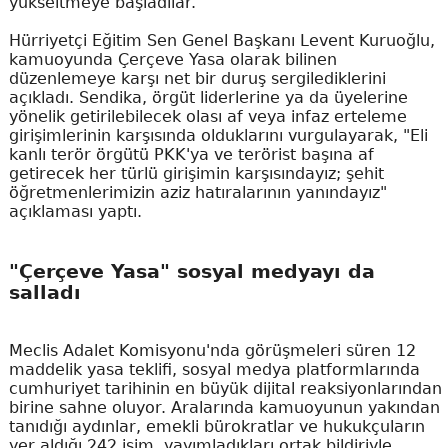
yükseltmeye başladılar.
Hürriyetçi Eğitim Sen Genel Başkanı Levent Kuruoğlu,
kamuoyunda Çerçeve Yasa olarak bilinen
düzenlemeye karşı net bir duruş sergilediklerini
açıkladı. Sendika, örgüt liderlerine ya da üyelerine
yönelik getirilebilecek olası af veya infaz erteleme
girişimlerinin karşısında olduklarını vurgulayarak, "Eli
kanlı terör örgütü PKK'ya ve terörist başına af
getirecek her türlü girişimin karşısındayız; şehit
öğretmenlerimizin aziz hatıralarının yanındayız"
açıklaması yaptı.
"Çerçeve Yasa" sosyal medyayı da
salladı
Meclis Adalet Komisyonu'nda görüşmeleri süren 12
maddelik yasa teklifi, sosyal medya platformlarında
cumhuriyet tarihinin en büyük dijital reaksiyonlarından
birine sahne oluyor. Aralarında kamuoyunun yakından
tanıdığı aydınlar, emekli bürokratlar ve hukukçuların
yer aldığı 242 isim, yayımladıkları ortak bildiriyle