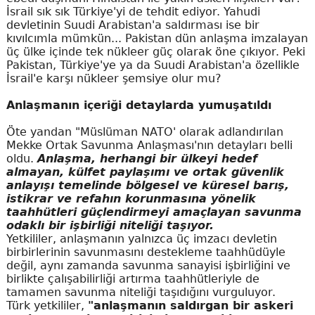
İsrail sık sık Türkiye'yi de tehdit ediyor. Yahudi
devletinin Suudi Arabistan'a saldırması ise bir
kıvılcımla mümkün... Pakistan dün anlaşma imzalayan
üç ülke içinde tek nükleer güç olarak öne çıkıyor. Peki
Pakistan, Türkiye'ye ya da Suudi Arabistan'a özellikle
İsrail'e karşı nükleer şemsiye olur mu?
Anlaşmanın içeriği detaylarda yumuşatıldı
Öte yandan "Müslüman NATO' olarak adlandırılan
Mekke Ortak Savunma Anlaşması'nın detayları belli
oldu.
Anlaşma, herhangi bir ülkeyi hedef
almayan, külfet paylaşımı ve ortak güvenlik
anlayışı temelinde bölgesel ve küresel barış,
istikrar ve refahın korunmasına yönelik
taahhütleri güçlendirmeyi amaçlayan savunma
odaklı bir işbirliği niteliği taşıyor.
Yetkililer, anlaşmanın yalnızca üç imzacı devletin
birbirlerinin savunmasını destekleme taahhüdüyle
değil, aynı zamanda savunma sanayisi işbirliğini ve
birlikte çalışabilirliği artırma taahhütleriyle de
tamamen savunma niteliği taşıdığını vurguluyor.
Türk yetkililer,
"anlaşmanın saldırgan bir askeri