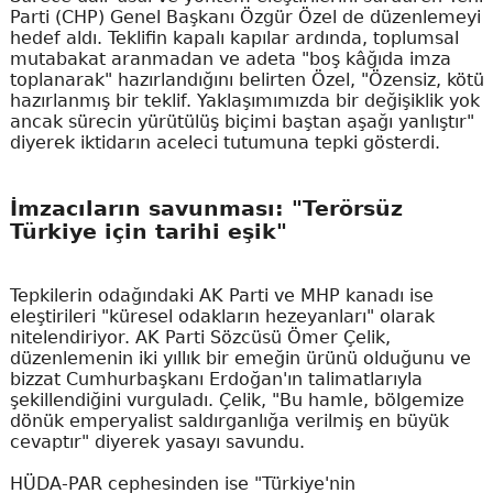
Parti (CHP) Genel Başkanı Özgür Özel de düzenlemeyi
hedef aldı. Teklifin kapalı kapılar ardında, toplumsal
mutabakat aranmadan ve adeta "boş kâğıda imza
toplanarak" hazırlandığını belirten Özel, "Özensiz, kötü
hazırlanmış bir teklif. Yaklaşımımızda bir değişiklik yok
ancak sürecin yürütülüş biçimi baştan aşağı yanlıştır"
diyerek iktidarın aceleci tutumuna tepki gösterdi.
İmzacıların savunması: "Terörsüz
Türkiye için tarihi eşik"
Tepkilerin odağındaki AK Parti ve MHP kanadı ise
eleştirileri "küresel odakların hezeyanları" olarak
nitelendiriyor. AK Parti Sözcüsü Ömer Çelik,
düzenlemenin iki yıllık bir emeğin ürünü olduğunu ve
bizzat Cumhurbaşkanı Erdoğan'ın talimatlarıyla
şekillendiğini vurguladı. Çelik, "Bu hamle, bölgemize
dönük emperyalist saldırganlığa verilmiş en büyük
cevaptır" diyerek yasayı savundu.
HÜDA-PAR cephesinden ise "Türkiye'nin