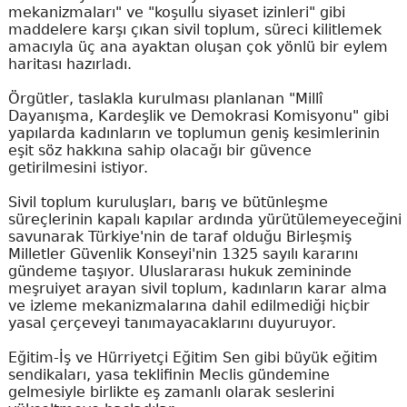
mekanizmaları" ve "koşullu siyaset izinleri" gibi
maddelere karşı çıkan sivil toplum, süreci kilitlemek
amacıyla üç ana ayaktan oluşan çok yönlü bir eylem
haritası hazırladı.
Örgütler, taslakla kurulması planlanan "Millî
Dayanışma, Kardeşlik ve Demokrasi Komisyonu" gibi
yapılarda kadınların ve toplumun geniş kesimlerinin
eşit söz hakkına sahip olacağı bir güvence
getirilmesini istiyor.
Sivil toplum kuruluşları, barış ve bütünleşme
süreçlerinin kapalı kapılar ardında yürütülemeyeceğini
savunarak Türkiye'nin de taraf olduğu Birleşmiş
Milletler Güvenlik Konseyi'nin 1325 sayılı kararını
gündeme taşıyor. Uluslararası hukuk zemininde
meşruiyet arayan sivil toplum, kadınların karar alma
ve izleme mekanizmalarına dahil edilmediği hiçbir
yasal çerçeveyi tanımayacaklarını duyuruyor.
Eğitim-İş ve Hürriyetçi Eğitim Sen gibi büyük eğitim
sendikaları, yasa teklifinin Meclis gündemine
gelmesiyle birlikte eş zamanlı olarak seslerini