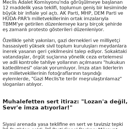
Meclis Adalet Komisyonu'nda görüşülmeye başlanan
12 maddelik yasa teklifi, toplumun geniş bir kesiminde
büyük bir infiale yol açtı. AK Parti, MHP, DEM Parti ve
HÜDA-PAR'lı milletvekillerinin ortak imzalarıyla
TBMM'ye getirilen düzenlemeye karşı birçok şehirde
eş zamanlı protesto gösterileri düzenleniyor.
Özellikle şehit yakınları, gazi dernekleri ve milliyetçi
hassasiyeti yüksek sivil toplum kuruluşları meydanlara
inerek yasanın geri çekilmesini talep ediyor. Sokaktaki
vatandaşlar, örgüt suçlarına yönelik ceza ertelemesi
ve adli kontrolle tahliye yollarının açılmasını "hukukun
katledilmesi" olarak yorumluyor. İmza atan liderlerin
ve milletvekillerinin fotoğraflarının taşındığı
eylemlerde, "Gazi Meclis'te terör meşrulaştırılamaz"
sloganları atılıyor.
Muhalefetten sert itiraz: "Lozan'a değil,
Sevr'e imza atıyorlar!"
Siyasi arenada yasa teklifine en sert ve tavizsiz tepki