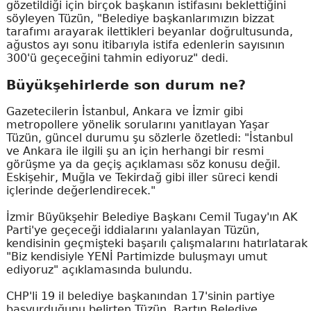
gözetildiği için birçok başkanın istifasını beklettiğini
söyleyen Tüzün, "Belediye başkanlarımızın bizzat
tarafımı arayarak ilettikleri beyanlar doğrultusunda,
ağustos ayı sonu itibarıyla istifa edenlerin sayısının
300'ü geçeceğini tahmin ediyoruz" dedi.
Büyükşehirlerde son durum ne?
Gazetecilerin İstanbul, Ankara ve İzmir gibi
metropollere yönelik sorularını yanıtlayan Yaşar
Tüzün, güncel durumu şu sözlerle özetledi: "İstanbul
ve Ankara ile ilgili şu an için herhangi bir resmi
görüşme ya da geçiş açıklaması söz konusu değil.
Eskişehir, Muğla ve Tekirdağ gibi iller süreci kendi
içlerinde değerlendirecek."
İzmir Büyükşehir Belediye Başkanı Cemil Tugay'ın AK
Parti'ye geçeceği iddialarını yalanlayan Tüzün,
kendisinin geçmişteki başarılı çalışmalarını hatırlatarak
"Biz kendisiyle YENİ Partimizde buluşmayı umut
ediyoruz" açıklamasında bulundu.
CHP'li 19 il belediye başkanından 17'sinin partiye
başvurduğunu belirten Tüzün, Bartın Belediye