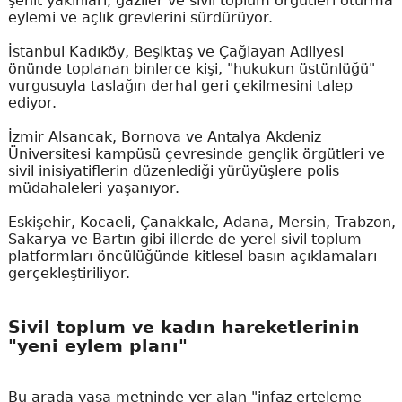
şehit yakınları, gaziler ve sivil toplum örgütleri oturma
eylemi ve açlık grevlerini sürdürüyor.
İstanbul Kadıköy, Beşiktaş ve Çağlayan Adliyesi
önünde toplanan binlerce kişi, "hukukun üstünlüğü"
vurgusuyla taslağın derhal geri çekilmesini talep
ediyor.
İzmir Alsancak, Bornova ve Antalya Akdeniz
Üniversitesi kampüsü çevresinde gençlik örgütleri ve
sivil inisiyatiflerin düzenlediği yürüyüşlere polis
müdahaleleri yaşanıyor.
Eskişehir, Kocaeli, Çanakkale, Adana, Mersin, Trabzon,
Sakarya ve Bartın gibi illerde de yerel sivil toplum
platformları öncülüğünde kitlesel basın açıklamaları
gerçekleştiriliyor.
Sivil toplum ve kadın hareketlerinin
"yeni eylem planı"
Bu arada yasa metninde yer alan "infaz erteleme