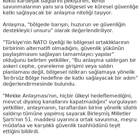
köklü kardeşlik bağlarını pekiştiren, kendi
savunmalarının yanı sıra bölgesel ve küresel güvenliğe
katkı sağlayacak bir anlaşma niteliği taşıyor.
Anlaşma, "bölgede barışın, huzurun ve güvenliğin
destekleyici unsuru" olarak değerlendiriliyor.
"Türkiye'nin NATO üyeliği ile bölgesel ortaklıklarının
birbirinin alternatifi olmadığını, güvenlik yükünün
paylaşılmasını sağlayan tamamlayıcı yapılar"
olduğunu belirten yetkililer, "Bu anlaşma saldırgan bir
askeri cephe, çevreleme girişimi veya saldırı
planlaması değil, bölgesel istikrarı sağlamaya yönelik
Terörsüz Bölge hedefine de katkı sağlayacak bir adım"
değerlendirmesinde bulundu.
"Mekke Anlaşması'nın, hiçbir ülkeyi hedeflemediğini,
mevcut diyalog kanallarını kapatmadığını" vurgulayan
yetkililer, anlaşmanın, taraflardan birine yönelik silahlı
saldırıyı tümüne yapılmış sayarak Birleşmiş Milletler
Şartı'nın 51. maddesi uyarınca ortak savunma, meşru
müdafaa ve karşılıklı güvenlik taahhüdünü teyit
ettiğini bildirdi.