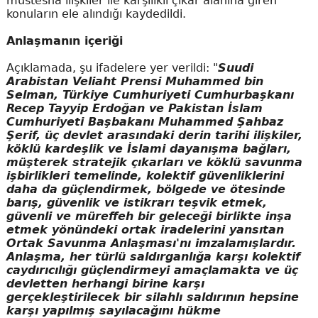
müstesna ilişkiler ile karşılıklı çıkar alanına giren
konuların ele alındığı kaydedildi.
Anlaşmanın içeriği
Açıklamada, şu ifadelere yer verildi: "
Suudi
Arabistan Veliaht Prensi Muhammed bin
Selman, Türkiye Cumhuriyeti Cumhurbaşkanı
Recep Tayyip Erdoğan ve Pakistan İslam
Cumhuriyeti Başbakanı Muhammed Şahbaz
Şerif, üç devlet arasındaki derin tarihi ilişkiler,
köklü kardeşlik ve İslami dayanışma bağları,
müşterek stratejik çıkarları ve köklü savunma
işbirlikleri temelinde, kolektif güvenliklerini
daha da güçlendirmek, bölgede ve ötesinde
barış, güvenlik ve istikrarı teşvik etmek,
güvenli ve müreffeh bir geleceği birlikte inşa
etmek yönündeki ortak iradelerini yansıtan
Ortak Savunma Anlaşması'nı imzalamışlardır.
Anlaşma, her türlü saldırganlığa karşı kolektif
caydırıcılığı güçlendirmeyi amaçlamakta ve üç
devletten herhangi birine karşı
gerçekleştirilecek bir silahlı saldırının hepsine
karşı yapılmış sayılacağını hükme