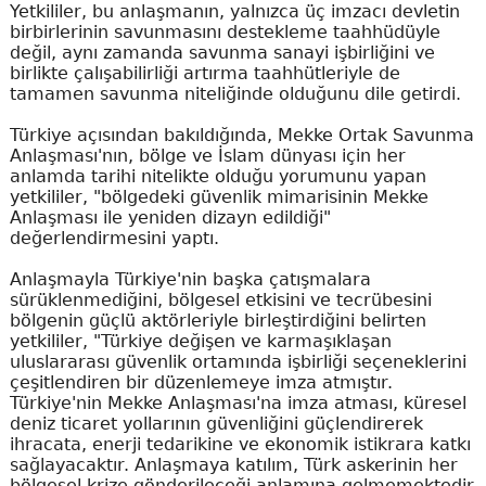
Yetkililer, bu anlaşmanın, yalnızca üç imzacı devletin
birbirlerinin savunmasını destekleme taahhüdüyle
değil, aynı zamanda savunma sanayi işbirliğini ve
birlikte çalışabilirliği artırma taahhütleriyle de
tamamen savunma niteliğinde olduğunu dile getirdi.
Türkiye açısından bakıldığında, Mekke Ortak Savunma
Anlaşması'nın, bölge ve İslam dünyası için her
anlamda tarihi nitelikte olduğu yorumunu yapan
yetkililer, "bölgedeki güvenlik mimarisinin Mekke
Anlaşması ile yeniden dizayn edildiği"
değerlendirmesini yaptı.
Anlaşmayla Türkiye'nin başka çatışmalara
sürüklenmediğini, bölgesel etkisini ve tecrübesini
bölgenin güçlü aktörleriyle birleştirdiğini belirten
yetkililer, "Türkiye değişen ve karmaşıklaşan
uluslararası güvenlik ortamında işbirliği seçeneklerini
çeşitlendiren bir düzenlemeye imza atmıştır.
Türkiye'nin Mekke Anlaşması'na imza atması, küresel
deniz ticaret yollarının güvenliğini güçlendirerek
ihracata, enerji tedarikine ve ekonomik istikrara katkı
sağlayacaktır. Anlaşmaya katılım, Türk askerinin her
bölgesel krize gönderileceği anlamına gelmemektedir.