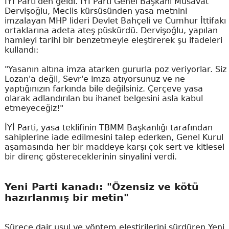
İYİ Parti'den geldi. İYİ Parti Genel Başkanı Müsavat
Dervişoğlu, Meclis kürsüsünden yasa metnini
imzalayan MHP lideri Devlet Bahçeli ve Cumhur İttifakı
ortaklarına adeta ateş püskürdü. Dervişoğlu, yapılan
hamleyi tarihi bir benzetmeyle eleştirerek şu ifadeleri
kullandı:
"Yasanın altına imza atarken gururla poz veriyorlar. Siz
Lozan'a değil, Sevr'e imza atıyorsunuz ve ne
yaptığınızın farkında bile değilsiniz. Çerçeve yasa
olarak adlandırılan bu ihanet belgesini asla kabul
etmeyeceğiz!"
İYİ Parti, yasa teklifinin TBMM Başkanlığı tarafından
sahiplerine iade edilmesini talep ederken, Genel Kurul
aşamasında her bir maddeye karşı çok sert ve kitlesel
bir direnç göstereceklerinin sinyalini verdi.
Yeni Parti kanadı: "Özensiz ve kötü
hazırlanmış bir metin"
Sürece dair usul ve yöntem eleştirilerini sürdüren Yeni