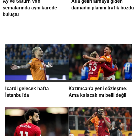
Ay ve Satürn Van
Atla gelin almaya giden
semalarında aynı karede
damadın planını trafik bozdu
buluştu
Icardi gelecek hafta
Kazımcan'a yeni sözleşme:
İstanbul'da
Ama kalacak mı belli değil