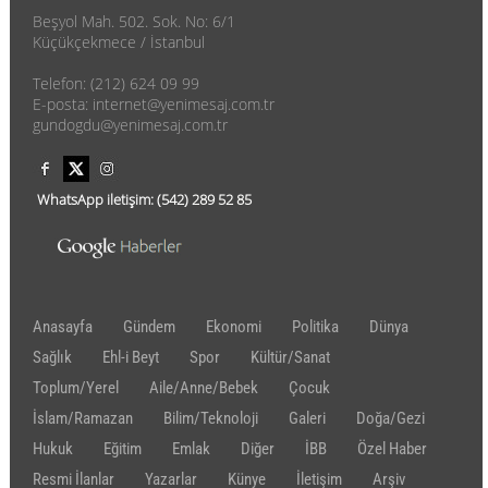
Beşyol Mah. 502. Sok. No: 6/1
Küçükçekmece / İstanbul
Telefon: (212) 624 09 99
E-posta: internet@yenimesaj.com.tr
gundogdu@yenimesaj.com.tr
WhatsApp iletişim:
(542)
289 52 85
Anasayfa
Gündem
Ekonomi
Politika
Dünya
Sağlık
Ehl-i Beyt
Spor
Kültür/Sanat
Toplum/Yerel
Aile/Anne/Bebek
Çocuk
İslam/Ramazan
Bilim/Teknoloji
Galeri
Doğa/Gezi
Hukuk
Eğitim
Emlak
Diğer
İBB
Özel Haber
Resmi İlanlar
Yazarlar
Künye
İletişim
Arşiv