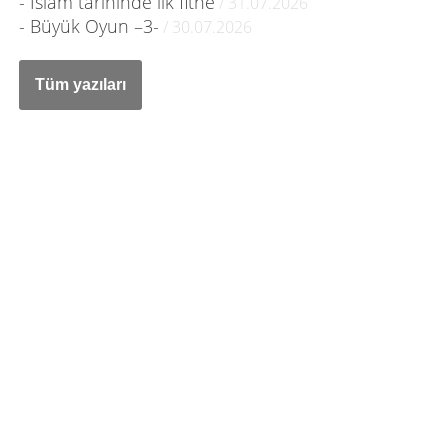
- İslam tarihinde ilk fitne
/ 31.07.2026
- Büyük Oyun –3-
/ 30.07.2026