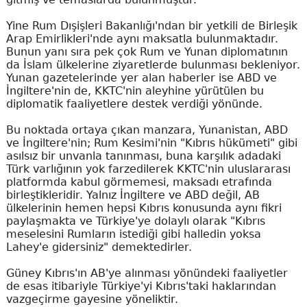
Yine Rum Dışişleri Bakanlığı'ndan bir yetkili de Birleşik
Arap Emirlikleri'nde aynı maksatla bulunmaktadır.
Bunun yanı sıra pek çok Rum ve Yunan diplomatının
da İslam ülkelerine ziyaretlerde bulunması bekleniyor.
Yunan gazetelerinde yer alan haberler ise ABD ve
İngiltere'nin de, KKTC'nin aleyhine yürütülen bu
diplomatik faaliyetlere destek verdiği yönünde.
Bu noktada ortaya çıkan manzara, Yunanistan, ABD
ve İngiltere'nin; Rum Kesimi'nin "Kıbrıs hükümeti" gibi
asılsız bir unvanla tanınması, buna karşılık adadaki
Türk varlığının yok farzedilerek KKTC'nin uluslararası
platformda kabul görmemesi, maksadı etrafında
birleştikleridir. Yalnız İngiltere ve ABD değil, AB
ülkelerinin hemen hepsi Kıbrıs konusunda aynı fikri
paylaşmakta ve Türkiye'ye dolaylı olarak "Kıbrıs
meselesini Rumların istediği gibi halledin yoksa
Lahey'e gidersiniz" demektedirler.
Güney Kıbrıs'ın AB'ye alınması yönündeki faaliyetler
de esas itibariyle Türkiye'yi Kıbrıs'taki haklarından
vazgeçirme gayesine yöneliktir.