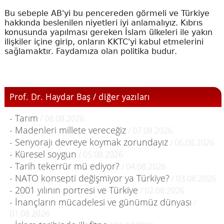
Bu sebeple AB'yi bu pencereden görmeli ve Türkiye
hakkında beslenilen niyetleri iyi anlamalıyız. Kıbrıs
konusunda yapılması gereken İslam ülkeleri ile yakın
ilişkiler içine girip, onların KKTC'yi kabul etmelerini
sağlamaktır. Faydamıza olan politika budur.
Prof. Dr. Haydar Baş / diğer yazıları
- Tarım
/ 08.08.2026
- Madenleri millete vereceğiz
/ 07.08.2026
- Senyorajı devreye koymak zorundayız
/ 06.08.2026
- Küresel soygun
/ 05.08.2026
- Tarih tekerrür mü ediyor?
/ 04.08.2026
- NATO konsepti değişmiyor ya Türkiye?
/ 03.08.2026
- 2001 yılının portresi ve Türkiye
/ 02.08.2026
- İnançların mücadelesi ve günümüz dünyası
/
01.08.2026