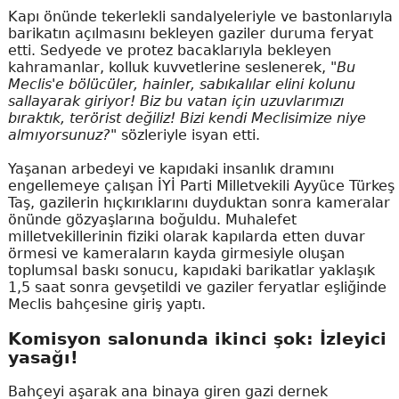
Kapı önünde tekerlekli sandalyeleriyle ve bastonlarıyla
barikatın açılmasını bekleyen gaziler duruma feryat
etti. Sedyede ve protez bacaklarıyla bekleyen
kahramanlar, kolluk kuvvetlerine seslenerek,
"Bu
Meclis'e bölücüler, hainler, sabıkalılar elini kolunu
sallayarak giriyor! Biz bu vatan için uzuvlarımızı
bıraktık, terörist değiliz! Bizi kendi Meclisimize niye
almıyorsunuz?"
sözleriyle isyan etti.
Yaşanan arbedeyi ve kapıdaki insanlık dramını
engellemeye çalışan İYİ Parti Milletvekili Ayyüce Türkeş
Taş, gazilerin hıçkırıklarını duyduktan sonra kameralar
önünde gözyaşlarına boğuldu. Muhalefet
milletvekillerinin fiziki olarak kapılarda etten duvar
örmesi ve kameraların kayda girmesiyle oluşan
toplumsal baskı sonucu, kapıdaki barikatlar yaklaşık
1,5 saat sonra gevşetildi ve gaziler feryatlar eşliğinde
Meclis bahçesine giriş yaptı.
Komisyon salonunda ikinci şok: İzleyici
yasağı!
Bahçeyi aşarak ana binaya giren gazi dernek