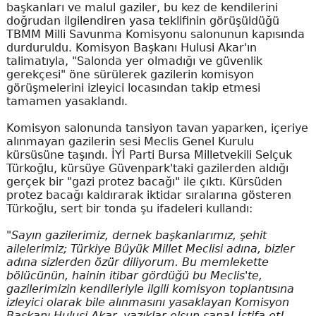
başkanları ve malul gaziler, bu kez de kendilerini
doğrudan ilgilendiren yasa teklifinin görüşüldüğü
TBMM Milli Savunma Komisyonu salonunun kapısında
durduruldu. Komisyon Başkanı Hulusi Akar'ın
talimatıyla, "Salonda yer olmadığı ve güvenlik
gerekçesi" öne sürülerek gazilerin komisyon
görüşmelerini izleyici locasından takip etmesi
tamamen yasaklandı.
Komisyon salonunda tansiyon tavan yaparken, içeriye
alınmayan gazilerin sesi Meclis Genel Kurulu
kürsüsüne taşındı. İYİ Parti Bursa Milletvekili Selçuk
Türkoğlu, kürsüye Güvenpark'taki gazilerden aldığı
gerçek bir "gazi protez bacağı" ile çıktı. Kürsüden
protez bacağı kaldırarak iktidar sıralarına gösteren
Türkoğlu, sert bir tonda şu ifadeleri kullandı:
"Sayın gazilerimiz, dernek başkanlarımız, şehit
ailelerimiz; Türkiye Büyük Millet Meclisi adına, bizler
adına sizlerden özür diliyorum. Bu memlekette
bölücünün, hainin itibar gördüğü bu Meclis'te,
gazilerimizin kendileriyle ilgili komisyon toplantısına
izleyici olarak bile alınmasını yasaklayan Komisyon
Başkanı Hulusi Akar, yazıklar olsun sana! İstifa et!