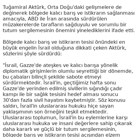
Tuğamiral Aktürk, Orta Doğu'daki gelişmelere de
değinerek bölgede kalıcı barış ve istikrarın sağlanması
amacıyla, ABD ile İran arasında sürdürülen
müzakerelerde tarafların sağduyulu ve sorumlu bir
tutum sergilemesinin önemini yinelediklerini ifade etti.
Bölgede kalıcı barış ve istikrarın tesisi önündeki en
büyük engelin İsrail olduğuna dikkati çeken Aktürk,
sözlerini şöyle sürdürdü:
"İsrail, Gazze'de ateşkes ve kalıcı barışa yönelik
diplomatik girişimlerin olumlu seyrettiği bir dönemde,
bu çabaları bilinçli şekilde sabote etmeyi
sürdürmektedir. İsrail'in, geçtiğimiz hafta sonu
Gazze'de yerinden edilmiş sivillerin sığındığı çadır
kampı ile bir sağlık tesisini hedef alması sonucu
30'dan fazla sivil hayatını kaybetmiştir. Söz konusu
saldırı, İsrail'in uluslararası hukuku hiçe sayan
yaklaşımının son örneğini teşkil etmektedir.
Uluslararası toplumun, İsrail'in bu eylemlerine karşı
uluslararası hukuka ve insani değerlere sahip çıkarak
daha kararlı ve güçlü bir tutum sergilemesinin,
bölgede barış ve istikrarın tesisi açısından elzem