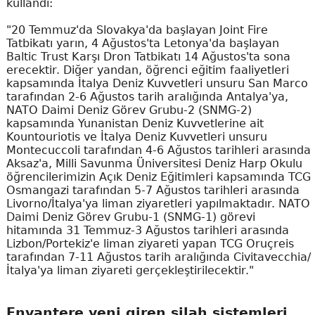
kullandı:
"20 Temmuz'da Slovakya'da başlayan Joint Fire
Tatbikatı yarın, 4 Ağustos'ta Letonya'da başlayan
Baltic Trust Karşı Dron Tatbikatı 14 Ağustos'ta sona
erecektir. Diğer yandan, öğrenci eğitim faaliyetleri
kapsamında İtalya Deniz Kuvvetleri unsuru San Marco
tarafından 2-6 Ağustos tarih aralığında Antalya'ya,
NATO Daimi Deniz Görev Grubu-2 (SNMG-2)
kapsamında Yunanistan Deniz Kuvvetlerine ait
Kountouriotis ve İtalya Deniz Kuvvetleri unsuru
Montecuccoli tarafından 4-6 Ağustos tarihleri arasında
Aksaz'a, Milli Savunma Üniversitesi Deniz Harp Okulu
öğrencilerimizin Açık Deniz Eğitimleri kapsamında TCG
Osmangazi tarafından 5-7 Ağustos tarihleri arasında
Livorno/İtalya'ya liman ziyaretleri yapılmaktadır. NATO
Daimi Deniz Görev Grubu-1 (SNMG-1) görevi
hitamında 31 Temmuz-3 Ağustos tarihleri arasında
Lizbon/Portekiz'e liman ziyareti yapan TCG Oruçreis
tarafından 7-11 Ağustos tarih aralığında Civitavecchia/
İtalya'ya liman ziyareti gerçekleştirilecektir."
Envantere yeni giren silah sistemleri