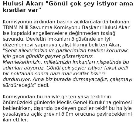
Hulusi Akar: "Gönül çok şey istiyor ama
kısıtlar var"
Komisyonun ardından basına açıklamalarda bulunan
TBMM Milli Savunma Komisyonu Başkanı Hulusi Akar
ise kapıdaki engellemelere değinmeden taslağı
savundu. Devletin imkanları ölçüsünde en iyi
düzenlemeyi yapmaya çalıştıklarını belirten Akar,
"Şehit ailelerimizin ve gazilerimizin hakkını korumak
için gece gündüz gayret gösteriyoruz.
Memleketimizin, milletimizin imkanları nispetinde bu
adımları atıyoruz. Gönül çok şeyler istiyor fakat belli
bir noktadan sonra bazı mali kısıtlar bizleri
durduruyor. Ama biz burada durmayacağız, çalışmayı
sürdüreceğiz"
dedi.
Komisyondan bu haliyle geçen yasa teklifinin
önümüzdeki günlerde Meclis Genel Kurulu'na gelmesi
beklenirken, dışarıda bekleyen gaziler teklif bu haliyle
yasalaşırsa açlık grevini ölüm orucuna çevireceklerini
ilan ettiler.