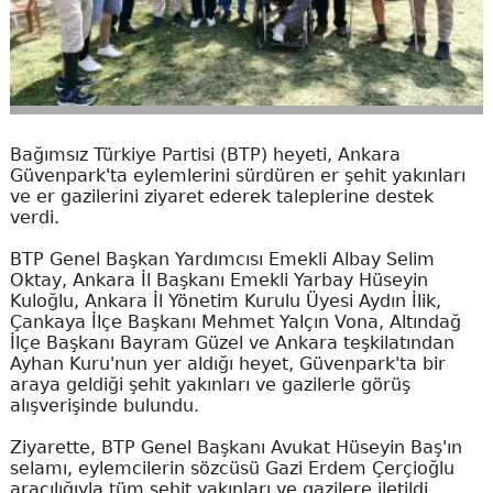
Bağımsız Türkiye Partisi (BTP) heyeti, Ankara
Güvenpark'ta eylemlerini sürdüren er şehit yakınları
ve er gazilerini ziyaret ederek taleplerine destek
verdi.
BTP Genel Başkan Yardımcısı Emekli Albay Selim
Oktay, Ankara İl Başkanı Emekli Yarbay Hüseyin
Kuloğlu, Ankara İl Yönetim Kurulu Üyesi Aydın İlik,
Çankaya İlçe Başkanı Mehmet Yalçın Vona, Altındağ
İlçe Başkanı Bayram Güzel ve Ankara teşkilatından
Ayhan Kuru'nun yer aldığı heyet, Güvenpark'ta bir
araya geldiği şehit yakınları ve gazilerle görüş
alışverişinde bulundu.
Ziyarette, BTP Genel Başkanı Avukat Hüseyin Baş'ın
selamı, eylemcilerin sözcüsü Gazi Erdem Çerçioğlu
aracılığıyla tüm şehit yakınları ve gazilere iletildi.