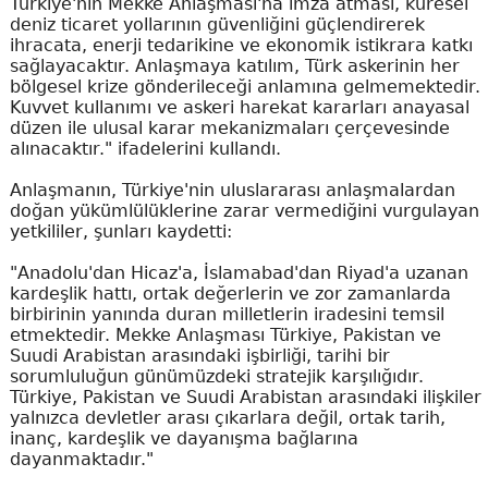
Türkiye'nin Mekke Anlaşması'na imza atması, küresel
deniz ticaret yollarının güvenliğini güçlendirerek
ihracata, enerji tedarikine ve ekonomik istikrara katkı
sağlayacaktır. Anlaşmaya katılım, Türk askerinin her
bölgesel krize gönderileceği anlamına gelmemektedir.
Kuvvet kullanımı ve askeri harekat kararları anayasal
düzen ile ulusal karar mekanizmaları çerçevesinde
alınacaktır." ifadelerini kullandı.
Anlaşmanın, Türkiye'nin uluslararası anlaşmalardan
doğan yükümlülüklerine zarar vermediğini vurgulayan
yetkililer, şunları kaydetti:
"Anadolu'dan Hicaz'a, İslamabad'dan Riyad'a uzanan
kardeşlik hattı, ortak değerlerin ve zor zamanlarda
birbirinin yanında duran milletlerin iradesini temsil
etmektedir. Mekke Anlaşması Türkiye, Pakistan ve
Suudi Arabistan arasındaki işbirliği, tarihi bir
sorumluluğun günümüzdeki stratejik karşılığıdır.
Türkiye, Pakistan ve Suudi Arabistan arasındaki ilişkiler
yalnızca devletler arası çıkarlara değil, ortak tarih,
inanç, kardeşlik ve dayanışma bağlarına
dayanmaktadır."