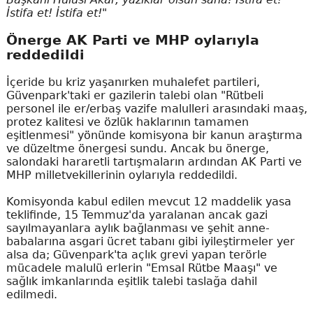
İstifa et! İstifa et!"
Önerge AK Parti ve MHP oylarıyla
reddedildi
İçeride bu kriz yaşanırken muhalefet partileri,
Güvenpark'taki er gazilerin talebi olan "Rütbeli
personel ile er/erbaş vazife malulleri arasındaki maaş,
protez kalitesi ve özlük haklarının tamamen
eşitlenmesi" yönünde komisyona bir kanun araştırma
ve düzeltme önergesi sundu. Ancak bu önerge,
salondaki hararetli tartışmaların ardından AK Parti ve
MHP milletvekillerinin oylarıyla reddedildi.
Komisyonda kabul edilen mevcut 12 maddelik yasa
teklifinde, 15 Temmuz'da yaralanan ancak gazi
sayılmayanlara aylık bağlanması ve şehit anne-
babalarına asgari ücret tabanı gibi iyileştirmeler yer
alsa da; Güvenpark'ta açlık grevi yapan terörle
mücadele malulü erlerin "Emsal Rütbe Maaşı" ve
sağlık imkanlarında eşitlik talebi taslağa dahil
edilmedi.