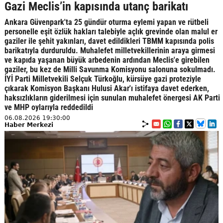
Gazi Meclis’in kapısında utanç barikatı
Ankara Güvenpark'ta 25 gündür oturma eylemi yapan ve rütbeli
personelle eşit özlük hakları talebiyle açlık grevinde olan malul er
gaziler ile şehit yakınları, davet edildikleri TBMM kapısında polis
barikatıyla durduruldu. Muhalefet milletvekillerinin araya girmesi
ve kapıda yaşanan büyük arbedenin ardından Meclis'e girebilen
gaziler, bu kez de Milli Savunma Komisyonu salonuna sokulmadı.
İYİ Parti Milletvekili Selçuk Türkoğlu, kürsüye gazi proteziyle
çıkarak Komisyon Başkanı Hulusi Akar'ı istifaya davet ederken,
haksızlıkların giderilmesi için sunulan muhalefet önergesi AK Parti
ve MHP oylarıyla reddedildi
06.08.2026 19:30:00
Haber Merkezi