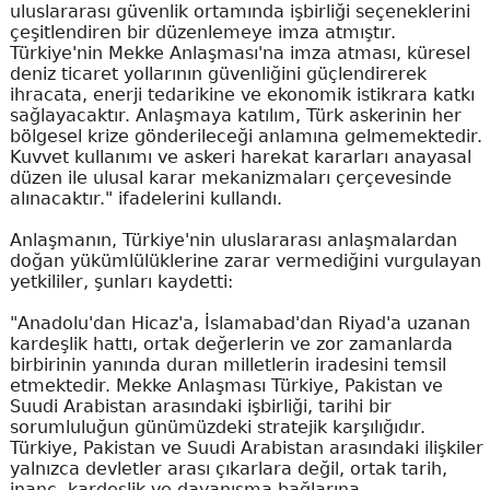
uluslararası güvenlik ortamında işbirliği seçeneklerini
çeşitlendiren bir düzenlemeye imza atmıştır.
Türkiye'nin Mekke Anlaşması'na imza atması, küresel
deniz ticaret yollarının güvenliğini güçlendirerek
ihracata, enerji tedarikine ve ekonomik istikrara katkı
sağlayacaktır. Anlaşmaya katılım, Türk askerinin her
bölgesel krize gönderileceği anlamına gelmemektedir.
Kuvvet kullanımı ve askeri harekat kararları anayasal
düzen ile ulusal karar mekanizmaları çerçevesinde
alınacaktır." ifadelerini kullandı.
Anlaşmanın, Türkiye'nin uluslararası anlaşmalardan
doğan yükümlülüklerine zarar vermediğini vurgulayan
yetkililer, şunları kaydetti:
"Anadolu'dan Hicaz'a, İslamabad'dan Riyad'a uzanan
kardeşlik hattı, ortak değerlerin ve zor zamanlarda
birbirinin yanında duran milletlerin iradesini temsil
etmektedir. Mekke Anlaşması Türkiye, Pakistan ve
Suudi Arabistan arasındaki işbirliği, tarihi bir
sorumluluğun günümüzdeki stratejik karşılığıdır.
Türkiye, Pakistan ve Suudi Arabistan arasındaki ilişkiler
yalnızca devletler arası çıkarlara değil, ortak tarih,
inanç, kardeşlik ve dayanışma bağlarına