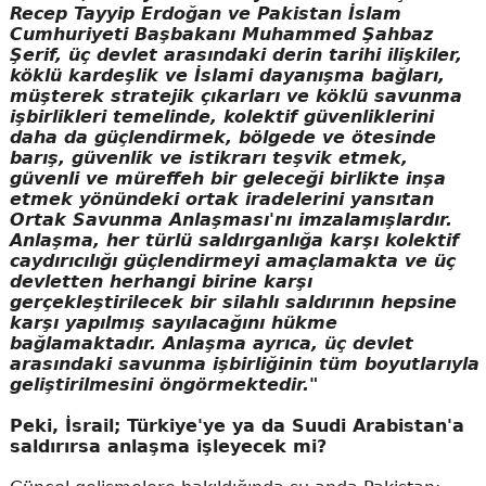
Recep Tayyip Erdoğan ve Pakistan İslam
Cumhuriyeti Başbakanı Muhammed Şahbaz
Şerif, üç devlet arasındaki derin tarihi ilişkiler,
köklü kardeşlik ve İslami dayanışma bağları,
müşterek stratejik çıkarları ve köklü savunma
işbirlikleri temelinde, kolektif güvenliklerini
daha da güçlendirmek, bölgede ve ötesinde
barış, güvenlik ve istikrarı teşvik etmek,
güvenli ve müreffeh bir geleceği birlikte inşa
etmek yönündeki ortak iradelerini yansıtan
Ortak Savunma Anlaşması'nı imzalamışlardır.
Anlaşma, her türlü saldırganlığa karşı kolektif
caydırıcılığı güçlendirmeyi amaçlamakta ve üç
devletten herhangi birine karşı
gerçekleştirilecek bir silahlı saldırının hepsine
karşı yapılmış sayılacağını hükme
bağlamaktadır. Anlaşma ayrıca, üç devlet
arasındaki savunma işbirliğinin tüm boyutlarıyla
geliştirilmesini öngörmektedir."
Peki, İsrail; Türkiye'ye ya da Suudi Arabistan'a
saldırırsa anlaşma işleyecek mi?