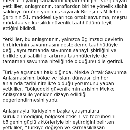
mevcut diyalog kanallarını kapatmadığını" vurgulayan
yetkililer, anlaşmanın, taraflardan birine yönelik silahlı
saldırıyı tümüne yapılmış sayarak Birleşmiş Milletler
Şartı'nın 51. maddesi uyarınca ortak savunma, meşru
müdafaa ve karşılıklı güvenlik taahhüdünü teyit
ettiğini bildirdi.
Yetkililer, bu anlaşmanın, yalnızca üç imzacı devletin
birbirlerinin savunmasını destekleme taahhüdüyle
değil, aynı zamanda savunma sanayi işbirliğini ve
birlikte çalışabilirliği artırma taahhütleriyle de
tamamen savunma niteliğinde olduğunu dile getirdi.
Türkiye açısından bakıldığında, Mekke Ortak Savunma
Anlaşması'nın, bölge ve İslam dünyası için her
anlamda tarihi nitelikte olduğu yorumunu yapan
yetkililer, "bölgedeki güvenlik mimarisinin Mekke
Anlaşması ile yeniden dizayn edildiği"
değerlendirmesini yaptı.
Anlaşmayla Türkiye'nin başka çatışmalara
sürüklenmediğini, bölgesel etkisini ve tecrübesini
bölgenin güçlü aktörleriyle birleştirdiğini belirten
yetkililer, "Türkiye değişen ve karmaşıklaşan