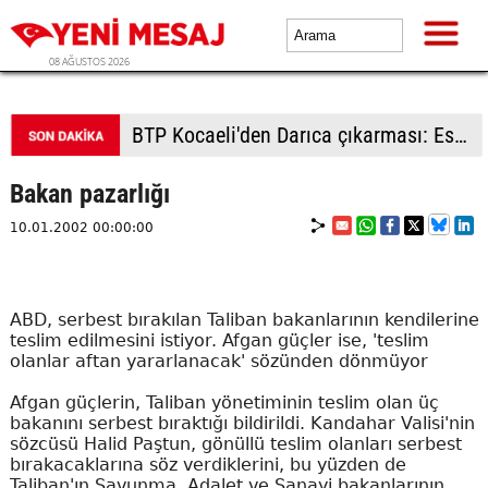
08 AĞUSTOS 2026
BTP Kocaeli'den Darıca çıkarması: Esnaf ve derneklerden yoğun ilgi
Bakan pazarlığı
10.01.2002 00:00:00
ABD, serbest bırakılan Taliban bakanlarının kendilerine
teslim edilmesini istiyor. Afgan güçler ise, 'teslim
olanlar aftan yararlanacak' sözünden dönmüyor
Afgan güçlerin, Taliban yönetiminin teslim olan üç
bakanını serbest bıraktığı bildirildi. Kandahar Valisi'nin
sözcüsü Halid Paştun, gönüllü teslim olanları serbest
bırakacaklarına söz verdiklerini, bu yüzden de
Taliban'ın Savunma, Adalet ve Sanayi bakanlarının