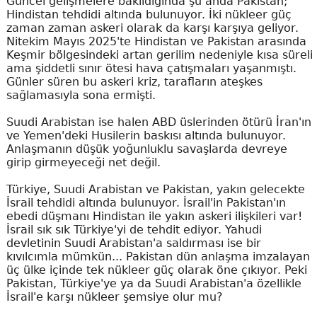
Güncel gelişmelere bakıldığında şu anda Pakistan;
Hindistan tehdidi altında bulunuyor. İki nükleer güç
zaman zaman askeri olarak da karşı karşıya geliyor.
Nitekim Mayıs 2025'te Hindistan ve Pakistan arasında
Keşmir bölgesindeki artan gerilim nedeniyle kısa süreli
ama şiddetli sınır ötesi hava çatışmaları yaşanmıştı.
Günler süren bu askeri kriz, tarafların ateşkes
sağlamasıyla sona ermişti.
Suudi Arabistan ise halen ABD üslerinden ötürü İran'ın
ve Yemen'deki Husilerin baskısı altında bulunuyor.
Anlaşmanın düşük yoğunluklu savaşlarda devreye
girip girmeyeceği net değil.
Türkiye, Suudi Arabistan ve Pakistan, yakın gelecekte
İsrail tehdidi altında bulunuyor. İsrail'in Pakistan'ın
ebedi düşmanı Hindistan ile yakın askeri ilişkileri var!
İsrail sık sık Türkiye'yi de tehdit ediyor. Yahudi
devletinin Suudi Arabistan'a saldırması ise bir
kıvılcımla mümkün... Pakistan dün anlaşma imzalayan
üç ülke içinde tek nükleer güç olarak öne çıkıyor. Peki
Pakistan, Türkiye'ye ya da Suudi Arabistan'a özellikle
İsrail'e karşı nükleer şemsiye olur mu?