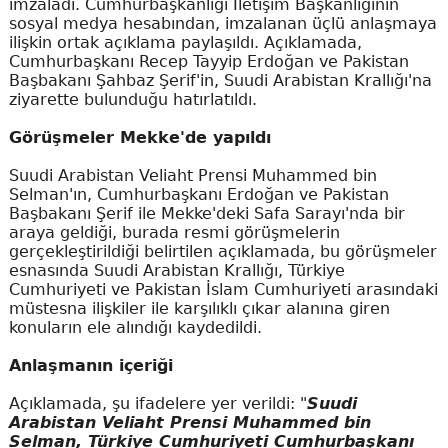
imzaladı. Cumhurbaşkanlığı İletişim Başkanlığının
sosyal medya hesabından, imzalanan üçlü anlaşmaya
ilişkin ortak açıklama paylaşıldı. Açıklamada,
Cumhurbaşkanı Recep Tayyip Erdoğan ve Pakistan
Başbakanı Şahbaz Şerif'in, Suudi Arabistan Krallığı'na
ziyarette bulunduğu hatırlatıldı.
Görüşmeler Mekke'de yapıldı
Suudi Arabistan Veliaht Prensi Muhammed bin
Selman'ın, Cumhurbaşkanı Erdoğan ve Pakistan
Başbakanı Şerif ile Mekke'deki Safa Sarayı'nda bir
araya geldiği, burada resmi görüşmelerin
gerçekleştirildiği belirtilen açıklamada, bu görüşmeler
esnasında Suudi Arabistan Krallığı, Türkiye
Cumhuriyeti ve Pakistan İslam Cumhuriyeti arasındaki
müstesna ilişkiler ile karşılıklı çıkar alanına giren
konuların ele alındığı kaydedildi.
Anlaşmanın içeriği
Açıklamada, şu ifadelere yer verildi: "
Suudi
Arabistan Veliaht Prensi Muhammed bin
Selman, Türkiye Cumhuriyeti Cumhurbaşkanı