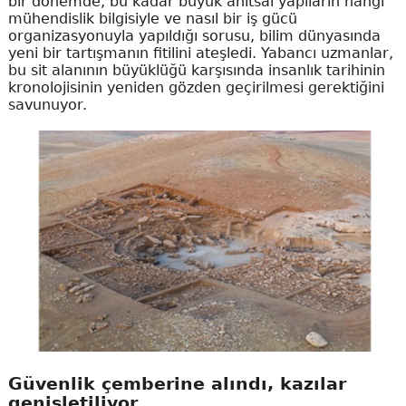
bir dönemde, bu kadar büyük anıtsal yapıların hangi
mühendislik bilgisiyle ve nasıl bir iş gücü
organizasyonuyla yapıldığı sorusu, bilim dünyasında
yeni bir tartışmanın fitilini ateşledi. Yabancı uzmanlar,
bu sit alanının büyüklüğü karşısında insanlık tarihinin
kronolojisinin yeniden gözden geçirilmesi gerektiğini
savunuyor.
Güvenlik çemberine alındı, kazılar
genişletiliyor