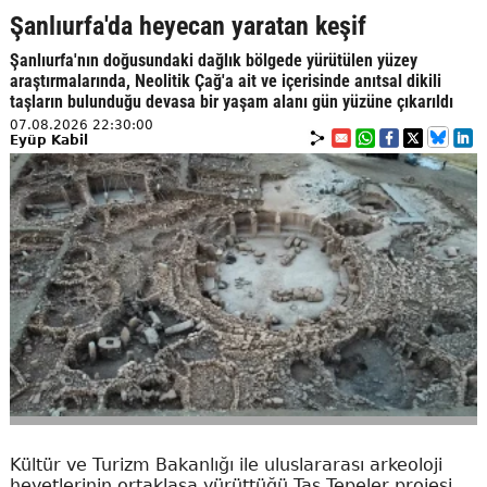
Şanlıurfa'da heyecan yaratan keşif
Şanlıurfa'nın doğusundaki dağlık bölgede yürütülen yüzey
araştırmalarında, Neolitik Çağ'a ait ve içerisinde anıtsal dikili
taşların bulunduğu devasa bir yaşam alanı gün yüzüne çıkarıldı
07.08.2026 22:30:00
Eyüp Kabil
Kültür ve Turizm Bakanlığı ile uluslararası arkeoloji
heyetlerinin ortaklaşa yürüttüğü Taş Tepeler projesi