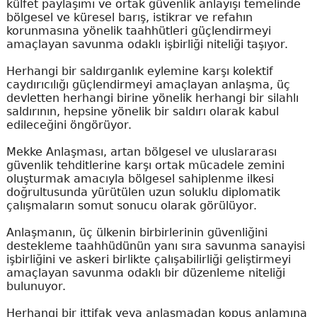
külfet paylaşımı ve ortak güvenlik anlayışı temelinde
bölgesel ve küresel barış, istikrar ve refahın
korunmasına yönelik taahhütleri güçlendirmeyi
amaçlayan savunma odaklı işbirliği niteliği taşıyor.
Herhangi bir saldırganlık eylemine karşı kolektif
caydırıcılığı güçlendirmeyi amaçlayan anlaşma, üç
devletten herhangi birine yönelik herhangi bir silahlı
saldırının, hepsine yönelik bir saldırı olarak kabul
edileceğini öngörüyor.
Mekke Anlaşması, artan bölgesel ve uluslararası
güvenlik tehditlerine karşı ortak mücadele zemini
oluşturmak amacıyla bölgesel sahiplenme ilkesi
doğrultusunda yürütülen uzun soluklu diplomatik
çalışmaların somut sonucu olarak görülüyor.
Anlaşmanın, üç ülkenin birbirlerinin güvenliğini
destekleme taahhüdünün yanı sıra savunma sanayisi
işbirliğini ve askeri birlikte çalışabilirliği geliştirmeyi
amaçlayan savunma odaklı bir düzenleme niteliği
bulunuyor.
Herhangi bir ittifak veya anlaşmadan kopuş anlamına