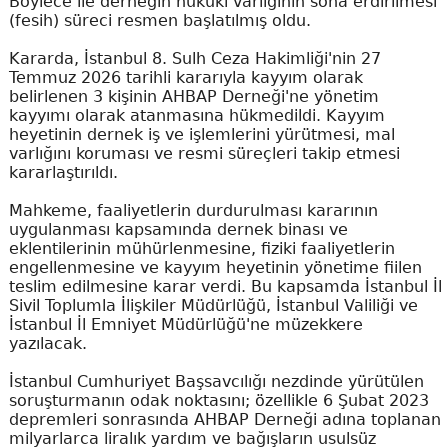
Böylece ile derneğin hukuki varlığının sona erdirilmesi
(fesih) süreci resmen başlatılmış oldu.
Kararda, İstanbul 8. Sulh Ceza Hakimliği'nin 27
Temmuz 2026 tarihli kararıyla kayyım olarak
belirlenen 3 kişinin AHBAP Derneği'ne yönetim
kayyımı olarak atanmasına hükmedildi. Kayyım
heyetinin dernek iş ve işlemlerini yürütmesi, mal
varlığını koruması ve resmi süreçleri takip etmesi
kararlaştırıldı.
Mahkeme, faaliyetlerin durdurulması kararının
uygulanması kapsamında dernek binası ve
eklentilerinin mühürlenmesine, fiziki faaliyetlerin
engellenmesine ve kayyım heyetinin yönetime fiilen
teslim edilmesine karar verdi. Bu kapsamda İstanbul İl
Sivil Toplumla İlişkiler Müdürlüğü, İstanbul Valiliği ve
İstanbul İl Emniyet Müdürlüğü'ne müzekkere
yazılacak.
İstanbul Cumhuriyet Başsavcılığı nezdinde yürütülen
soruşturmanın odak noktasını; özellikle 6 Şubat 2023
depremleri sonrasında AHBAP Derneği adına toplanan
milyarlarca liralık yardım ve bağışların usulsüz