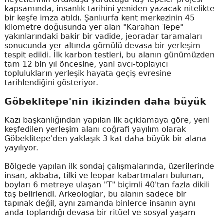
kapsamında, insanlık tarihini yeniden yazacak nitelikte
bir keşfe imza atıldı. Şanlıurfa kent merkezinin 45
kilometre doğusunda yer alan "Karahan Tepe"
yakınlarındaki bakir bir vadide, jeoradar taramaları
sonucunda yer altında gömülü devasa bir yerleşim
tespit edildi. İlk karbon testleri, bu alanın günümüzden
tam 12 bin yıl öncesine, yani avcı-toplayıcı
toplulukların yerleşik hayata geçiş evresine
tarihlendiğini gösteriyor.
Göbeklitepe'nin ikizinden daha büyük
Kazı başkanlığından yapılan ilk açıklamaya göre, yeni
keşfedilen yerleşim alanı coğrafi yayılım olarak
Göbeklitepe'den yaklaşık 3 kat daha büyük bir alana
yayılıyor.
Bölgede yapılan ilk sondaj çalışmalarında, üzerilerinde
insan, akbaba, tilki ve leopar kabartmaları bulunan,
boyları 6 metreye ulaşan "T" biçimli 40'tan fazla dikili
taş belirlendi. Arkeologlar, bu alanın sadece bir
tapınak değil, aynı zamanda binlerce insanın aynı
anda toplandığı devasa bir ritüel ve sosyal yaşam