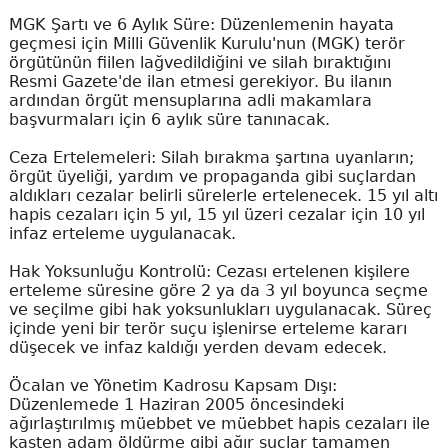
MGK Şartı ve 6 Aylık Süre: Düzenlemenin hayata
geçmesi için Milli Güvenlik Kurulu'nun (MGK) terör
örgütünün fiilen lağvedildiğini ve silah bıraktığını
Resmi Gazete'de ilan etmesi gerekiyor. Bu ilanın
ardından örgüt mensuplarına adli makamlara
başvurmaları için 6 aylık süre tanınacak.
Ceza Ertelemeleri: Silah bırakma şartına uyanların;
örgüt üyeliği, yardım ve propaganda gibi suçlardan
aldıkları cezalar belirli sürelerle ertelenecek. 15 yıl altı
hapis cezaları için 5 yıl, 15 yıl üzeri cezalar için 10 yıl
infaz erteleme uygulanacak.
Hak Yoksunluğu Kontrolü: Cezası ertelenen kişilere
erteleme süresine göre 2 ya da 3 yıl boyunca seçme
ve seçilme gibi hak yoksunlukları uygulanacak. Süreç
içinde yeni bir terör suçu işlenirse erteleme kararı
düşecek ve infaz kaldığı yerden devam edecek.
Öcalan ve Yönetim Kadrosu Kapsam Dışı:
Düzenlemede 1 Haziran 2005 öncesindeki
ağırlaştırılmış müebbet ve müebbet hapis cezaları ile
kasten adam öldürme gibi ağır suçlar tamamen