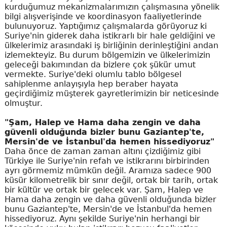
kurduğumuz mekanizmalarımızın çalışmasına yönelik
bilgi alışverişinde ve koordinasyon faaliyetlerinde
bulunuyoruz. Yaptığımız çalışmalarda görüyoruz ki
Suriye'nin giderek daha istikrarlı bir hale geldiğini ve
ülkelerimiz arasındaki iş birliğinin derinleştiğini andan
izlemekteyiz. Bu durum bölgemizin ve ülkelerimizin
geleceği bakımından da bizlere çok şükür umut
vermekte. Suriye'deki olumlu tablo bölgesel
sahiplenme anlayışıyla hep beraber hayata
geçirdiğimiz müşterek gayretlerimizin bir neticesinde
olmuştur.
"Şam, Halep ve Hama daha zengin ve daha
güvenli olduğunda bizler bunu Gaziantep'te,
Mersin'de ve İstanbul'da hemen hissediyoruz"
Daha önce de zaman zaman altını çizdiğimiz gibi
Türkiye ile Suriye'nin refah ve istikrarını birbirinden
ayrı görmemiz mümkün değil. Aramıza sadece 900
küsür kilometrelik bir sınır değil, ortak bir tarih, ortak
bir kültür ve ortak bir gelecek var. Şam, Halep ve
Hama daha zengin ve daha güvenli olduğunda bizler
bunu Gaziantep'te, Mersin'de ve İstanbul'da hemen
hissediyoruz. Aynı şekilde Suriye'nin herhangi bir