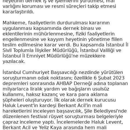
heyetinin dernek iş ve işlemlerini yürütmesi, mal
varlığını koruması ve resmi süreçleri takip etmesi
kararlaştırıldı.
Mahkeme, faaliyetlerin durdurulması kararının
uygulanması kapsamında dernek binası ve
eklentilerinin mühürlenmesine, fiziki faaliyetlerin
engellenmesine ve kayyım heyetinin yönetime fiilen
teslim edilmesine karar verdi. Bu kapsamda İstanbul İl
Sivil Toplumla İlişkiler Müdürlüğü, İstanbul Valiliği ve
İstanbul İl Emniyet Müdürlüğü'ne müzekkere
yazılacak.
İstanbul Cumhuriyet Başsavcılığı nezdinde yürütülen
soruşturmanın odak noktasını; özellikle 6 Şubat 2023
depremleri sonrasında AHBAP Derneği adına toplanan
milyarlarca liralık yardım ve bağışların usulsüz
kullanımı, haksız kazanç ve kara para aklama
şüpheleri oluşturuyor. İlk olarak dernek kurucusu
Haluk Levent'in kardeşi Berkant Acil'in mali
hareketlerini inceleyen başsavcılık, Şile Belediyesi'nde
düzenlenen festival rüşvet soruşturması belgeleriyle
çapraz inceleme yaptı. İncelemelerde Haluk Levent,
Berkant Acil ve Yeliz Kaya arasında hem mali