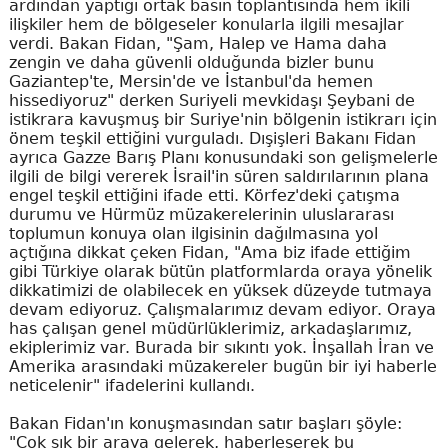
ardından yaptığı ortak basın toplantısında hem ikili
ilişkiler hem de bölgeseler konularla ilgili mesajlar
verdi. Bakan Fidan, "Şam, Halep ve Hama daha
zengin ve daha güvenli olduğunda bizler bunu
Gaziantep'te, Mersin'de ve İstanbul'da hemen
hissediyoruz" derken Suriyeli mevkidaşı Şeybani de
istikrara kavuşmuş bir Suriye'nin bölgenin istikrarı için
önem teşkil ettiğini vurguladı. Dışişleri Bakanı Fidan
ayrıca Gazze Barış Planı konusundaki son gelişmelerle
ilgili de bilgi vererek İsrail'in süren saldırılarının plana
engel teşkil ettiğini ifade etti. Körfez'deki çatışma
durumu ve Hürmüz müzakerelerinin uluslararası
toplumun konuya olan ilgisinin dağılmasına yol
açtığına dikkat çeken Fidan, "Ama biz ifade ettiğim
gibi Türkiye olarak bütün platformlarda oraya yönelik
dikkatimizi de olabilecek en yüksek düzeyde tutmaya
devam ediyoruz. Çalışmalarımız devam ediyor. Oraya
has çalışan genel müdürlüklerimiz, arkadaşlarımız,
ekiplerimiz var. Burada bir sıkıntı yok. İnşallah İran ve
Amerika arasındaki müzakereler bugün bir iyi haberle
neticelenir" ifadelerini kullandı.
Bakan Fidan'ın konuşmasından satır başları şöyle:
"Çok sık bir araya gelerek, haberleşerek bu