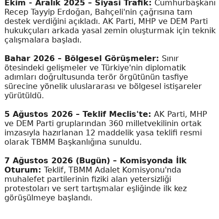
Ekim - Aralık 2025 – Siyasi Trafik:
Cumhurbaşkanı
Recep Tayyip Erdoğan, Bahçeli'nin çağrısına tam
destek verdiğini açıkladı. AK Parti, MHP ve DEM Parti
hukukçuları arkada yasal zemin oluşturmak için teknik
çalışmalara başladı.
Bahar 2026 – Bölgesel Görüşmeler:
Sınır
ötesindeki gelişmeler ve Türkiye'nin diplomatik
adımları doğrultusunda terör örgütünün tasfiye
sürecine yönelik uluslararası ve bölgesel istişareler
yürütüldü.
5 Ağustos 2026 – Teklif Meclis'te:
AK Parti, MHP
ve DEM Parti gruplarından 360 milletvekilinin ortak
imzasıyla hazırlanan 12 maddelik yasa teklifi resmi
olarak TBMM Başkanlığına sunuldu.
7 Ağustos 2026 (Bugün) – Komisyonda İlk
Oturum:
Teklif, TBMM Adalet Komisyonu'nda
muhalefet partilerinin fiziki alan yetersizliği
protestoları ve sert tartışmalar eşliğinde ilk kez
görüşülmeye başlandı.