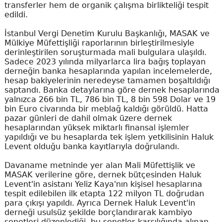
transferler hem de organik çalışma birlikteliği tespit
edildi.
İstanbul Vergi Denetim Kurulu Başkanlığı, MASAK ve
Mülkiye Müfettişliği raporlarının birleştirilmesiyle
derinleştirilen soruşturmada mali bulgulara ulaşıldı.
Sadece 2023 yılında milyarlarca lira bağış toplayan
derneğin banka hesaplarında yapılan incelemelerde,
hesap bakiyelerinin neredeyse tamamen boşaltıldığı
saptandı. Banka detaylarına göre dernek hesaplarında
yalnızca 266 bin TL, 786 bin TL, 8 bin 598 Dolar ve 19
bin Euro civarında bir meblağ kaldığı görüldü. Hatta
pazar günleri de dahil olmak üzere dernek
hesaplarından yüksek miktarlı finansal işlemler
yapıldığı ve bu hesaplarda tek işlem yetkilisinin Haluk
Levent olduğu banka kayıtlarıyla doğrulandı.
Davaname metninde yer alan Mali Müfettişlik ve
MASAK verilerine göre, dernek bütçesinden Haluk
Levent'in asistanı Yeliz Kaya'nın kişisel hesaplarına
tespit edilebilen ilk etapta 122 milyon TL doğrudan
para çıkışı yapıldı. Ayrıca Dernek Haluk Levent'in
derneği usulsüz şekilde borçlandırarak kambiyo
senetleri düzenlediği, bu senetler karşılığında alınan