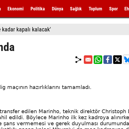
m
Ekonomi
Politika
Dünya
Sağlık
Toplum
Spor
Eh
 kadar kapalı kalacak'
nda
ig maçının hazırlıklarını tamamladı.
transfer edilen Marinho, teknik direktör Christop
il edildi. Böylece Marinho ilk kez kadroya alınırk
'de şans vermemesi ve gerek duyulması durumunda