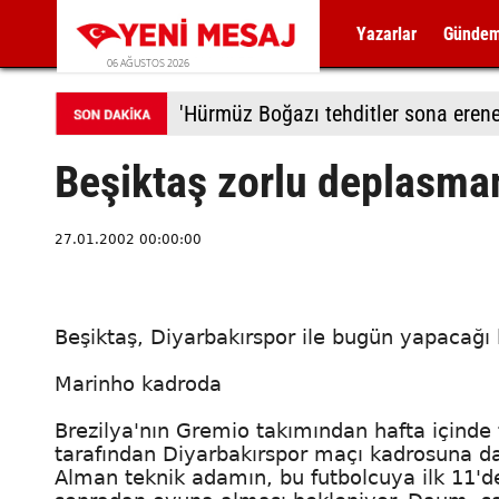
Yazarlar
Günde
06 AĞUSTOS 2026
'Hürmüz Boğazı tehditler sona erene
Beşiktaş zorlu deplasma
27.01.2002 00:00:00
Beşiktaş, Diyarbakırspor ile bugün yapacağı l
Marinho kadroda
Brezilya'nın Gremio takımından hafta içinde 
tarafından Diyarbakırspor maçı kadrosuna dah
Alman teknik adamın, bu futbolcuya ilk 11