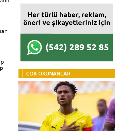
ahil
han
ip
ip
,