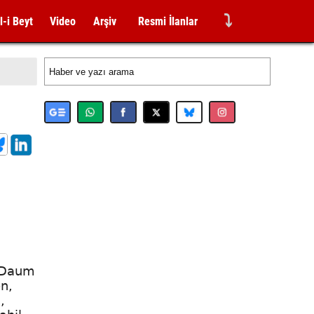
⤵
l-i Beyt
Video
Arşiv
Resmi İlanlar
h Daum
en,
,