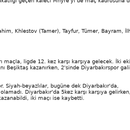
katlığı geçen kaleci Mhyre'yi de maç kadrosuna d
rahim, Khlestov (Tamer), Tayfur, Tümer, Bayram, İl
 maçla, ligde 12. kez karşı karşıya gelecek. İki ek
ı Beşiktaş kazanırken, 2'sinde Diyarbakırspor gal
r. Siyah-beyazlılar, bugüne dek Diyarbakır'da,
olamadı. Diyarbakır'da 5kez karşı karşıya gelirken
azanabildi, iki maçı ise kaybetti.