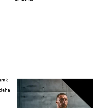
arak
 daha