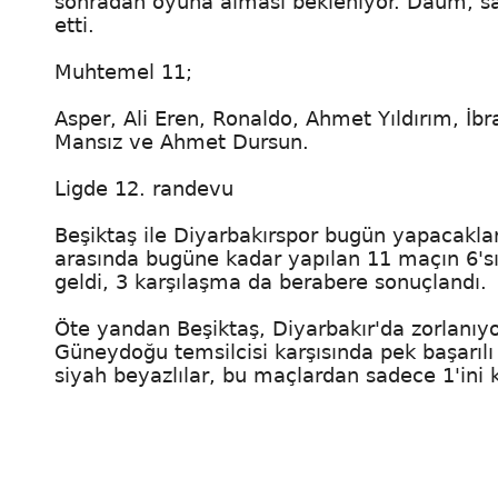
sonradan oyuna alması bekleniyor. Daum, sa
etti.
Muhtemel 11;
Asper, Ali Eren, Ronaldo, Ahmet Yıldırım, İb
Mansız ve Ahmet Dursun.
Ligde 12. randevu
Beşiktaş ile Diyarbakırspor bugün yapacakları
arasında bugüne kadar yapılan 11 maçın 6'sın
geldi, 3 karşılaşma da berabere sonuçlandı.
Öte yandan Beşiktaş, Diyarbakır'da zorlanıyo
Güneydoğu temsilcisi karşısında pek başarılı 
siyah beyazlılar, bu maçlardan sadece 1'ini k