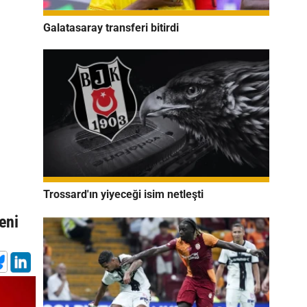
Galatasaray transferi bitirdi
Trossard'ın yiyeceği isim netleşti
eni