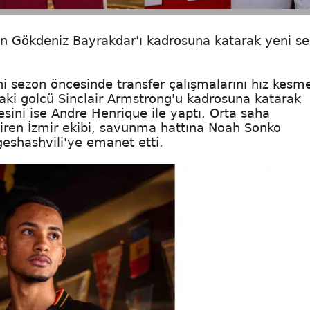
n Gökdeniz Bayrakdar'ı kadrosuna katarak yeni s
ni sezon öncesinde transfer çalışmalarını hız kes
aki golcü Sinclair Armstrong'u kadrosuna katarak
yesini ise Andre Henrique ile yaptı. Orta saha
iren İzmir ekibi, savunma hattına Noah Sonko
geshashvili'ye emanet etti.