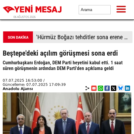
06 AĞUSTOS 2026
'Hürmüz Boğazı tehditler sona erene kadar kapalı kalacak'
Beştepe'deki açılım görüşmesi sona erdi
Cumhurbaşkanı Erdoğan, DEM Parti heyetini kabul etti. 1 saat
süren görüşmenin ardından DEM Parti'den açıklama geldi
07.07.2025 16:53:00 /
Güncelleme: 07.07.2025 17:09:39
Anadolu Ajansı