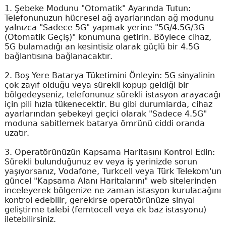
1. Şebeke Modunu "Otomatik" Ayarında Tutun:
Telefonunuzun hücresel ağ ayarlarından ağ modunu
yalnızca "Sadece 5G" yapmak yerine "5G/4.5G/3G
(Otomatik Geçiş)" konumuna getirin. Böylece cihaz,
5G bulamadığı an kesintisiz olarak güçlü bir 4.5G
bağlantısına bağlanacaktır.
2. Boş Yere Batarya Tüketimini Önleyin: 5G sinyalinin
çok zayıf olduğu veya sürekli kopup geldiği bir
bölgedeyseniz, telefonunuz sürekli istasyon arayacağı
için pili hızla tükenecektir. Bu gibi durumlarda, cihaz
ayarlarından şebekeyi geçici olarak "Sadece 4.5G"
moduna sabitlemek batarya ömrünü ciddi oranda
uzatır.
3. Operatörünüzün Kapsama Haritasını Kontrol Edin:
Sürekli bulunduğunuz ev veya iş yerinizde sorun
yaşıyorsanız, Vodafone, Turkcell veya Türk Telekom'un
güncel "Kapsama Alanı Haritalarını" web sitelerinden
inceleyerek bölgenize ne zaman istasyon kurulacağını
kontrol edebilir, gerekirse operatörünüze sinyal
geliştirme talebi (femtocell veya ek baz istasyonu)
iletebilirsiniz.