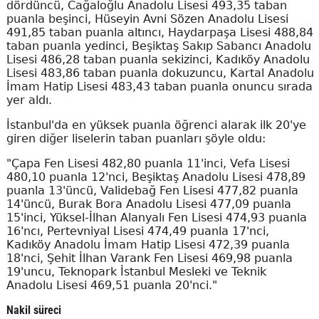
dördüncü, Cağaloğlu Anadolu Lisesi 493,35 taban
puanla beşinci, Hüseyin Avni Sözen Anadolu Lisesi
491,85 taban puanla altıncı, Haydarpaşa Lisesi 488,84
taban puanla yedinci, Beşiktaş Sakıp Sabancı Anadolu
Lisesi 486,28 taban puanla sekizinci, Kadıköy Anadolu
Lisesi 483,86 taban puanla dokuzuncu, Kartal Anadolu
İmam Hatip Lisesi 483,43 taban puanla onuncu sırada
yer aldı.
İstanbul'da en yüksek puanla öğrenci alarak ilk 20'ye
giren diğer liselerin taban puanları şöyle oldu:
"Çapa Fen Lisesi 482,80 puanla 11'inci, Vefa Lisesi
480,10 puanla 12'nci, Beşiktaş Anadolu Lisesi 478,89
puanla 13'üncü, Validebağ Fen Lisesi 477,82 puanla
14'üncü, Burak Bora Anadolu Lisesi 477,09 puanla
15'inci, Yüksel-İlhan Alanyalı Fen Lisesi 474,93 puanla
16'ncı, Pertevniyal Lisesi 474,49 puanla 17'nci,
Kadıköy Anadolu İmam Hatip Lisesi 472,39 puanla
18'nci, Şehit İlhan Varank Fen Lisesi 469,98 puanla
19'uncu, Teknopark İstanbul Mesleki ve Teknik
Anadolu Lisesi 469,51 puanla 20'nci."
Nakil süreci