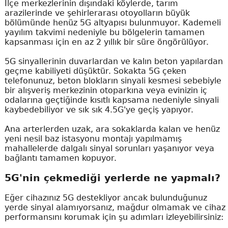
İlçe merkezlerinin dışındaki köylerde, tarım
arazilerinde ve şehirlerarası otoyolların büyük
bölümünde henüz 5G altyapısı bulunmuyor. Kademeli
yayılım takvimi nedeniyle bu bölgelerin tamamen
kapsanması için en az 2 yıllık bir süre öngörülüyor.
5G sinyallerinin duvarlardan ve kalın beton yapılardan
geçme kabiliyeti düşüktür. Sokakta 5G çeken
telefonunuz, beton blokların sinyali kesmesi sebebiyle
bir alışveriş merkezinin otoparkına veya evinizin iç
odalarına geçtiğinde kısıtlı kapsama nedeniyle sinyali
kaybedebiliyor ve sık sık 4.5G'ye geçiş yapıyor.
Ana arterlerden uzak, ara sokaklarda kalan ve henüz
yeni nesil baz istasyonu montajı yapılmamış
mahallelerde dalgalı sinyal sorunları yaşanıyor veya
bağlantı tamamen kopuyor.
5G'nin çekmediği yerlerde ne yapmalı?
Eğer cihazınız 5G destekliyor ancak bulunduğunuz
yerde sinyal alamıyorsanız, mağdur olmamak ve cihaz
performansını korumak için şu adımları izleyebilirsiniz: