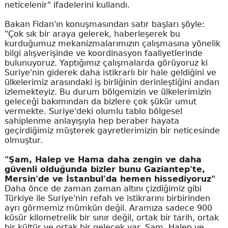
neticelenir" ifadelerini kullandı.
Bakan Fidan'ın konuşmasından satır başları şöyle:
"Çok sık bir araya gelerek, haberleşerek bu
kurduğumuz mekanizmalarımızın çalışmasına yönelik
bilgi alışverişinde ve koordinasyon faaliyetlerinde
bulunuyoruz. Yaptığımız çalışmalarda görüyoruz ki
Suriye'nin giderek daha istikrarlı bir hale geldiğini ve
ülkelerimiz arasındaki iş birliğinin derinleştiğini andan
izlemekteyiz. Bu durum bölgemizin ve ülkelerimizin
geleceği bakımından da bizlere çok şükür umut
vermekte. Suriye'deki olumlu tablo bölgesel
sahiplenme anlayışıyla hep beraber hayata
geçirdiğimiz müşterek gayretlerimizin bir neticesinde
olmuştur.
"Şam, Halep ve Hama daha zengin ve daha
güvenli olduğunda bizler bunu Gaziantep'te,
Mersin'de ve İstanbul'da hemen hissediyoruz"
Daha önce de zaman zaman altını çizdiğimiz gibi
Türkiye ile Suriye'nin refah ve istikrarını birbirinden
ayrı görmemiz mümkün değil. Aramıza sadece 900
küsür kilometrelik bir sınır değil, ortak bir tarih, ortak
bir kültür ve ortak bir gelecek var. Şam, Halep ve