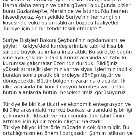
Hama daha zengin ve daha güvenli olduğunda bizler
bunu Gaziantep'te, Mersin'de ve İstanbul'da hemen
hissediyoruz. Aynı şekilde Suriye'nin herhangi bir
köşesinde vuku bulan istikrarı bozucu faaliyetler
Türkiye için de bir tehdit teşkil etmekte."
Suriye Dışişleri Bakanı Şeybani'nin açıklamaları ise
şöyle: "Türkiye'deki kardeşlerimizle tabii ki kısa bir
sürede büyük atılımlara imza attık. Bu süreçte bugün
yine aynı şekilde ortaklıklarımız arasında ve tabii ki
kurumsal çalışmalar üzerinde durduk. Bildiğiniz
yüksek stratejik işlerimiz var ve siyasi işlerimiz tabii ki
bundan sonra pratik bir projeye dönüşmüştür ve
dönüşecektir. Bütün bölgenin yararına olacaktır. İki
ülke arasında bir koordinasyon komitesi var; ortak
bütün alanlarda bütün meselelerimizi görüşüyoruz.
Türkiye ile birlikte ticari ve ekonomik entegrasyon ve
iki ülke arasındaki merkez bankası arasındaki iş birliği
çok önemli. İktisadi ve mali konulardaki işbirliğinin
artması için iyi bir zemin oluşturmaktadır.
Türkiye biliyor ki terörle mücadele çok önemlidir. Bu
ortaklığımızın en önemli parçasıdır. Şam'ın istikrarı ve