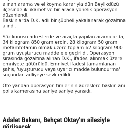
alınan arama ve el koyma kararıyla dün Beylikdüzü
ilçesinde iki ikamet ve bir araca yönelik operasyon
düzenlendi.
Baskınlarda D.K. adlı bir şüpheli yakalanarak gözaltına
alındı.
Söz konusu adreslerde ve araçta yapılan aramalarda,
34 kilogram 850 gram eroin, 28 kilogram 50 gram
metamfetamin olmak üzere toplam 62 kilogram 900
gram uyuşturucu madde ele geçirildi. Operasyon
sırasında gözaltına alınan D.K., ifadesi alınmak üzere
emniyete götürüldü. Emniyet ifadesi tamamlanan
şahıs, 'uyuşturucu veya uyarıcı madde bulundurma'
suçundan adliyeye sevk edildi.
Öte yandan operasyon timlerinin adreslere baskın anı
polis kamerasına saniye saniye yansıdı.
Adalet Bakanı, Behçet Oktay'ın ailesiyle
görüşecek