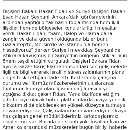
Dışişleri Bakanı Hakan Fidan ve Suriye Dışişleri Bakanı
Esad Hasan Şeybani, Ankara'daki görüşmelerinin
ardından yaptığı ortak basın toplantısında hem ikili
ilişkiler hem de bölgeseler konularla ilgili mesajlar
verdi. Bakan Fidan, "Şam, Halep ve Hama daha
zengin ve daha güvenli olduğunda bizler bunu
Gaziantep'te, Mersin'de ve İstanbul'da hemen
hissediyoruz" derken Suriyeli mevkidaşı Şeybani de
istikrara kavuşmuş bir Suriye'nin bölgenin istikrarı için
önem teşkil ettiğini vurguladı. Dışişleri Bakanı Fidan
ayrıca Gazze Barış Planı konusundaki son gelişmelerle
ilgili de bilgi vererek İsrail'in süren saldırılarının plana
engel teşkil ettiğini ifade etti. Körfez'deki çatışma
durumu ve Hürmüz müzakerelerinin uluslararası
toplumun konuya olan ilgisinin dağılmasına yol
açtığına dikkat çeken Fidan, "Ama biz ifade ettiğim
gibi Türkiye olarak bütün platformlarda oraya yönelik
dikkatimizi de olabilecek en yüksek düzeyde tutmaya
devam ediyoruz. Çalışmalarımız devam ediyor. Oraya
has çalışan genel müdürlüklerimiz, arkadaşlarımız,
ekiplerimiz var. Burada bir sıkıntı yok. İnşallah İran ve
Amerika arasındaki müzakereler bugün bir iyi haberle