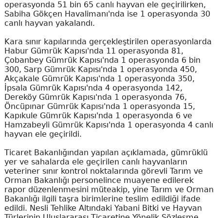
operasyonda 51 bin 65 canlı hayvan ele geçirilirken,
Sabiha Gökçen Havalimanı'nda ise 1 operasyonda 30
canlı hayvan yakalandı.
Kara sınır kapılarında gerçekleştirilen operasyonlarda
Habur Gümrük Kapısı'nda 11 operasyonda 81,
Çobanbey Gümrük Kapısı'nda 1 operasyonda 6 bin
300, Sarp Gümrük Kapısı'nda 1 operasyonda 450,
Akçakale Gümrük Kapısı'nda 1 operasyonda 350,
İpsala Gümrük Kapısı'nda 4 operasyonda 142,
Dereköy Gümrük Kapısı'nda 1 operasyonda 76,
Öncüpınar Gümrük Kapısı'nda 1 operasyonda 15,
Kapıkule Gümrük Kapısı'nda 1 operasyonda 6 ve
Hamzabeyli Gümrük Kapısı'nda 1 operasyonda 4 canlı
hayvan ele geçirildi.
Ticaret Bakanlığından yapılan açıklamada, gümrüklü
yer ve sahalarda ele geçirilen canlı hayvanların
veteriner sınır kontrol noktalarında görevli Tarım ve
Orman Bakanlığı personelince muayene edilerek
rapor düzenlenmesini müteakip, yine Tarım ve Orman
Bakanlığı ilgili taşra birimlerine teslim edildiği ifade
edildi. Nesli Tehlike Altındaki Yabani Bitki ve Hayvan
Türlerinin Uluslararası Ticaretine Yönelik Sözleşme