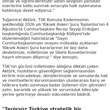
olmak ve öğrencilerimizin vatan sevgisini yansıtan
eserlerine katkı sunmak amacıyla halk oylamasına
katılmaya davet ediyoruz."
Tuğamiral Aktürk, TSK Komuta Kademesinin
şekillendiği 2026 yılı Yüksek Askeri Şura Toplantısı'nın 4
Ağustos'ta Cumhurbaşkanı Recep Tayyip Erdoğan
başkanlığında Cumhurbaşkanlığı Külliyesi'nde
düzenlendiğini hatırlatarak "Sayın
Cumhurbaşkanımızın onayını müteakip açıklanan
Yüksek Askeri Şura kararlarının bir kez daha
devletimize, milletimize ve Silahlı Kuvvetlerimize
hayırlı olmasını diliyoruz." diye konuştu.
TSK'nın gücünü milletinden aldığına dikkati çeken
Aktürk, hudutların güvenliğinin sağlanmasından
terörle mücadeleye, denizlerimizde ve semalarda hak
ve menfaatlerin korunmasından uluslararası barış ve
istikrara katkı sunmaya kadar üstlenen tüm görevleri
azim, kararlılık ve yüksek bir sorumluluk bilinciyle
yerine getirmeye devam edeceklerini bildirdi.
"Terörsüz Türkiye stratejik bir