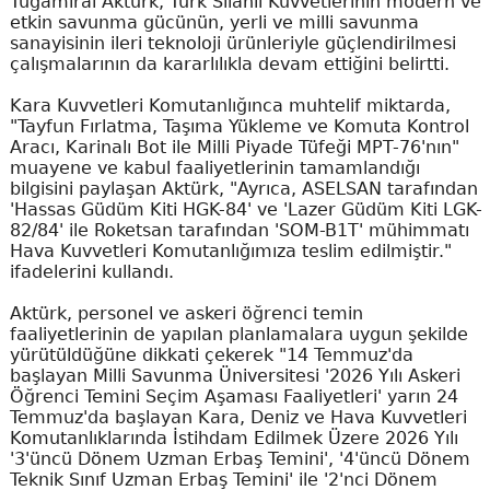
Tuğamiral Aktürk, Türk Silahlı Kuvvetlerinin modern ve
etkin savunma gücünün, yerli ve milli savunma
sanayisinin ileri teknoloji ürünleriyle güçlendirilmesi
çalışmalarının da kararlılıkla devam ettiğini belirtti.
Kara Kuvvetleri Komutanlığınca muhtelif miktarda,
"Tayfun Fırlatma, Taşıma Yükleme ve Komuta Kontrol
Aracı, Karinalı Bot ile Milli Piyade Tüfeği MPT-76'nın"
muayene ve kabul faaliyetlerinin tamamlandığı
bilgisini paylaşan Aktürk, "Ayrıca, ASELSAN tarafından
'Hassas Güdüm Kiti HGK-84' ve 'Lazer Güdüm Kiti LGK-
82/84' ile Roketsan tarafından 'SOM-B1T' mühimmatı
Hava Kuvvetleri Komutanlığımıza teslim edilmiştir."
ifadelerini kullandı.
Aktürk, personel ve askeri öğrenci temin
faaliyetlerinin de yapılan planlamalara uygun şekilde
yürütüldüğüne dikkati çekerek "14 Temmuz'da
başlayan Milli Savunma Üniversitesi '2026 Yılı Askeri
Öğrenci Temini Seçim Aşaması Faaliyetleri' yarın 24
Temmuz'da başlayan Kara, Deniz ve Hava Kuvvetleri
Komutanlıklarında İstihdam Edilmek Üzere 2026 Yılı
'3'üncü Dönem Uzman Erbaş Temini', '4'üncü Dönem
Teknik Sınıf Uzman Erbaş Temini' ile '2'nci Dönem