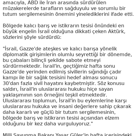
amacıyla, ABD ile İran arasında sürdürülen
müzakerelerde tarafların sağduyulu ve sorumlu bir
tutum sergilemesinin önemini yinelediklerini ifade etti.
Bölgede kalıcı barış ve istikrarın tesisi önündeki en
büyük engelin İsrail olduğuna dikkati çeken Aktürk,
sözlerini şöyle sürdürdü:
"İsrail, Gazze'de ateşkes ve kalıcı barışa yönelik
diplomatik girişimlerin olumlu seyrettiği bir dönemde,
bu çabaları bilinçli şekilde sabote etmeyi
sürdürmektedir. İsrail'in, geçtiğimiz hafta sonu
Gazze'de yerinden edilmiş sivillerin sığındığı çadır
kampı ile bir sağlık tesisini hedef alması sonucu
30'dan fazla sivil hayatını kaybetmiştir. Söz konusu
saldırı, İsrail'in uluslararası hukuku hiçe sayan
yaklaşımının son örneğini teşkil etmektedir.
Uluslararası toplumun, İsrail'in bu eylemlerine karşı
uluslararası hukuka ve insani değerlere sahip çıkarak
daha kararlı ve güçlü bir tutum sergilemesinin,
bölgede barış ve istikrarın tesisi açısından elzem
olduğunu bir kez daha vurguluyoruz."
Milli Savunma Bakanı Yaşar Güler'in hafta içerisindeki