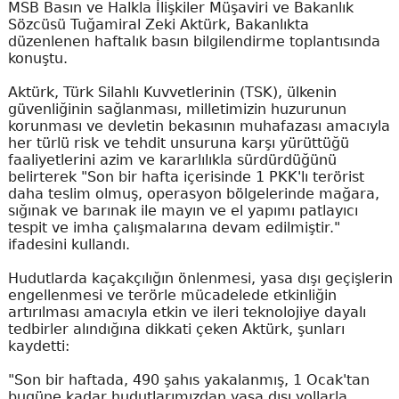
MSB Basın ve Halkla İlişkiler Müşaviri ve Bakanlık
Sözcüsü Tuğamiral Zeki Aktürk, Bakanlıkta
düzenlenen haftalık basın bilgilendirme toplantısında
konuştu.
Aktürk, Türk Silahlı Kuvvetlerinin (TSK), ülkenin
güvenliğinin sağlanması, milletimizin huzurunun
korunması ve devletin bekasının muhafazası amacıyla
her türlü risk ve tehdit unsuruna karşı yürüttüğü
faaliyetlerini azim ve kararlılıkla sürdürdüğünü
belirterek "Son bir hafta içerisinde 1 PKK'lı terörist
daha teslim olmuş, operasyon bölgelerinde mağara,
sığınak ve barınak ile mayın ve el yapımı patlayıcı
tespit ve imha çalışmalarına devam edilmiştir."
ifadesini kullandı.
Hudutlarda kaçakçılığın önlenmesi, yasa dışı geçişlerin
engellenmesi ve terörle mücadelede etkinliğin
artırılması amacıyla etkin ve ileri teknolojiye dayalı
tedbirler alındığına dikkati çeken Aktürk, şunları
kaydetti:
"Son bir haftada, 490 şahıs yakalanmış, 1 Ocak'tan
bugüne kadar hudutlarımızdan yasa dışı yollarla