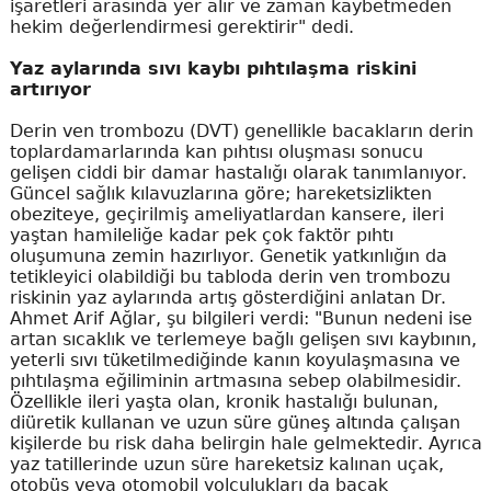
işaretleri arasında yer alır ve zaman kaybetmeden
hekim değerlendirmesi gerektirir" dedi.
Yaz aylarında sıvı kaybı pıhtılaşma riskini
artırıyor
Derin ven trombozu (DVT) genellikle bacakların derin
toplardamarlarında kan pıhtısı oluşması sonucu
gelişen ciddi bir damar hastalığı olarak tanımlanıyor.
Güncel sağlık kılavuzlarına göre; hareketsizlikten
obeziteye, geçirilmiş ameliyatlardan kansere, ileri
yaştan hamileliğe kadar pek çok faktör pıhtı
oluşumuna zemin hazırlıyor. Genetik yatkınlığın da
tetikleyici olabildiği bu tabloda derin ven trombozu
riskinin yaz aylarında artış gösterdiğini anlatan Dr.
Ahmet Arif Ağlar, şu bilgileri verdi: "Bunun nedeni ise
artan sıcaklık ve terlemeye bağlı gelişen sıvı kaybının,
yeterli sıvı tüketilmediğinde kanın koyulaşmasına ve
pıhtılaşma eğiliminin artmasına sebep olabilmesidir.
Özellikle ileri yaşta olan, kronik hastalığı bulunan,
diüretik kullanan ve uzun süre güneş altında çalışan
kişilerde bu risk daha belirgin hale gelmektedir. Ayrıca
yaz tatillerinde uzun süre hareketsiz kalınan uçak,
otobüs veya otomobil yolculukları da bacak