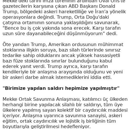
Mekke'deki tarihi imza töreninin ardından Oval Ofis'te
gazetecilerin karşısına çıkan ABD Başkanı Donald
Trump, bölgedeki askeri hareketliliğe ve İran'a yönelik
operasyonlara değindi. Trump, Orta Doğu'daki
çatışma ortamının sonuna yaklaşıldığını savunarak,
"Bence bu iş çok yakında sona erecek. Karşı tarafın
uzun süre dayanabileceğini düşünmüyorum" dedi.
Öte yandan Trump, Amerikan ordusunun mühimmat
stoklarına ilişkin soruya, bazı silah türlerinde sınırsız
tedarike sahip olduklarını ancak yüksek hassasiyetli
bazı füze stoklarında sınırlar bulunduğunu kabul
ederek yanıt verdi. Trump ayrıca, karşı tarafın
kendileriyle bir anlaşma arayışında olduğunu ve yeni
bir askeri darbe almak istemediklerini iddia etti.
"Birimize yapılan saldırı hepimize yapılmıştır"
Mekke Ortak Savunma Anlaşması, katılımcı üç ülkeden
herhangi birine yapılacak silahlı bir saldırıyı, tüm üye
ülkelere yapılmış sayan kolektif bir caydırıcılık maddesi
içeriyor. Anlaşma uyarınca savunma sanayisi, askeri
eğitim, ortak caydırıcılık ve lojistik iş birliğinin tüm
boyutlarıyla geliştirilmesi hedefleniyor.