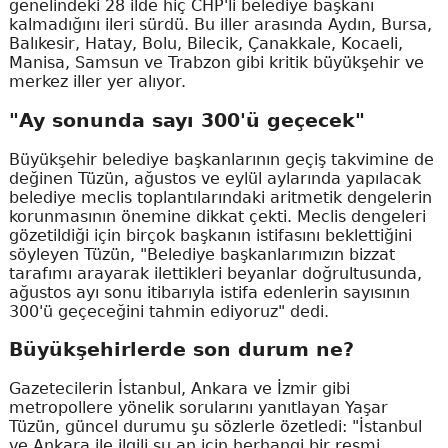
genelindeki 28 ilde hiç CHP'li belediye başkanı
kalmadığını ileri sürdü. Bu iller arasında Aydın, Bursa,
Balıkesir, Hatay, Bolu, Bilecik, Çanakkale, Kocaeli,
Manisa, Samsun ve Trabzon gibi kritik büyükşehir ve
merkez iller yer alıyor.
"Ay sonunda sayı 300'ü geçecek"
Büyükşehir belediye başkanlarının geçiş takvimine de
değinen Tüzün, ağustos ve eylül aylarında yapılacak
belediye meclis toplantılarındaki aritmetik dengelerin
korunmasının önemine dikkat çekti. Meclis dengeleri
gözetildiği için birçok başkanın istifasını beklettiğini
söyleyen Tüzün, "Belediye başkanlarımızın bizzat
tarafımı arayarak ilettikleri beyanlar doğrultusunda,
ağustos ayı sonu itibarıyla istifa edenlerin sayısının
300'ü geçeceğini tahmin ediyoruz" dedi.
Büyükşehirlerde son durum ne?
Gazetecilerin İstanbul, Ankara ve İzmir gibi
metropollere yönelik sorularını yanıtlayan Yaşar
Tüzün, güncel durumu şu sözlerle özetledi: "İstanbul
ve Ankara ile ilgili şu an için herhangi bir resmi