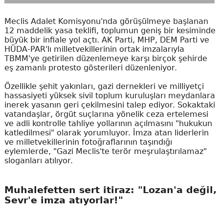
Meclis Adalet Komisyonu'nda görüşülmeye başlanan
12 maddelik yasa teklifi, toplumun geniş bir kesiminde
büyük bir infiale yol açtı. AK Parti, MHP, DEM Parti ve
HÜDA-PAR'lı milletvekillerinin ortak imzalarıyla
TBMM'ye getirilen düzenlemeye karşı birçok şehirde
eş zamanlı protesto gösterileri düzenleniyor.
Özellikle şehit yakınları, gazi dernekleri ve milliyetçi
hassasiyeti yüksek sivil toplum kuruluşları meydanlara
inerek yasanın geri çekilmesini talep ediyor. Sokaktaki
vatandaşlar, örgüt suçlarına yönelik ceza ertelemesi
ve adli kontrolle tahliye yollarının açılmasını "hukukun
katledilmesi" olarak yorumluyor. İmza atan liderlerin
ve milletvekillerinin fotoğraflarının taşındığı
eylemlerde, "Gazi Meclis'te terör meşrulaştırılamaz"
sloganları atılıyor.
Muhalefetten sert itiraz: "Lozan'a değil,
Sevr'e imza atıyorlar!"