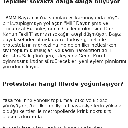
Tepkiler sokakta dalga dalga büyüyor
TBMM Başkanlığı'na sunulan ve kamuoyunda büyük
bir kutuplaşmaya yol açan "Millî Dayanışma ve
Toplumsal Bütünleşmenin Güçlendirilmesine Dair
Kanun Teklifi" sonrası sokağın ateşi düşmüyor. Başta
büyük şehirler olmak üzere Türkiye genelinde
protestoların merkezi haline gelen iller netleşirken,
sivil toplum kuruluşları ve kadın hareketleri de 11
Ağustos Salı günü gerçekleşecek Genel Kurul
oylamasına kadar sürdürecekleri yeni eylem planlarını
yürürlüğe koydu.
Protestolar hangi illerde yoğunlaşıyor?
Yasa teklifine yönelik toplumsal öfke ve kitlesel
yürüyüşler, özellikle milliyetçi hassasiyetlerin yüksek
olduğu kentler ile metropollerde kritik noktalara
ulaşmış durumda.
Protestoların idari merkezi konumunda olan