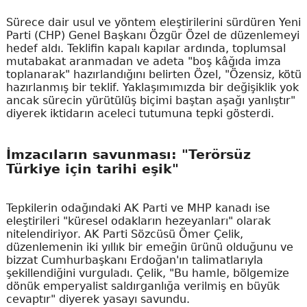
Sürece dair usul ve yöntem eleştirilerini sürdüren Yeni
Parti (CHP) Genel Başkanı Özgür Özel de düzenlemeyi
hedef aldı. Teklifin kapalı kapılar ardında, toplumsal
mutabakat aranmadan ve adeta "boş kâğıda imza
toplanarak" hazırlandığını belirten Özel, "Özensiz, kötü
hazırlanmış bir teklif. Yaklaşımımızda bir değişiklik yok
ancak sürecin yürütülüş biçimi baştan aşağı yanlıştır"
diyerek iktidarın aceleci tutumuna tepki gösterdi.
İmzacıların savunması: "Terörsüz
Türkiye için tarihi eşik"
Tepkilerin odağındaki AK Parti ve MHP kanadı ise
eleştirileri "küresel odakların hezeyanları" olarak
nitelendiriyor. AK Parti Sözcüsü Ömer Çelik,
düzenlemenin iki yıllık bir emeğin ürünü olduğunu ve
bizzat Cumhurbaşkanı Erdoğan'ın talimatlarıyla
şekillendiğini vurguladı. Çelik, "Bu hamle, bölgemize
dönük emperyalist saldırganlığa verilmiş en büyük
cevaptır" diyerek yasayı savundu.