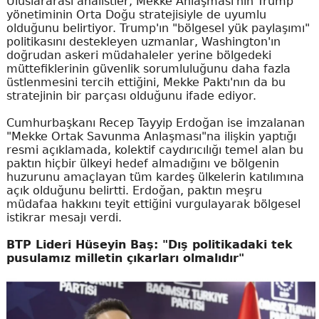
Uluslararası analistler, Mekke Anlaşması'nın Trump
yönetiminin Orta Doğu stratejisiyle de uyumlu
olduğunu belirtiyor. Trump'ın "bölgesel yük paylaşımı"
politikasını destekleyen uzmanlar, Washington'ın
doğrudan askeri müdahaleler yerine bölgedeki
müttefiklerinin güvenlik sorumluluğunu daha fazla
üstlenmesini tercih ettiğini, Mekke Paktı'nın da bu
stratejinin bir parçası olduğunu ifade ediyor.
Cumhurbaşkanı Recep Tayyip Erdoğan ise imzalanan
"Mekke Ortak Savunma Anlaşması"na ilişkin yaptığı
resmi açıklamada, kolektif caydırıcılığı temel alan bu
paktın hiçbir ülkeyi hedef almadığını ve bölgenin
huzurunu amaçlayan tüm kardeş ülkelerin katılımına
açık olduğunu belirtti. Erdoğan, paktın meşru
müdafaa hakkını teyit ettiğini vurgulayarak bölgesel
istikrar mesajı verdi.
BTP Lideri Hüseyin Baş: "Dış politikadaki tek
pusulamız milletin çıkarları olmalıdır"