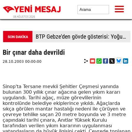
08 AĞUSTOS 2026
BTP Gebze'den gövde gösterisi: Yoğun katılımla yeni üyeler rozetlerini taktı
Bir çınar daha devrildi
28.10.2003 00:00:00
Sinop'ta Tersane mevkii Şehitler Çeşmesi yanında
bulunan 300 yıllık çınar ağacına gelen yıkım kararı
uygulandı. Tarihi ağaç, müze görevlilerinin
kontrolünde belediye ekiplerince yıkıldı. Ağaçlarda
sıkça görülen mantar hastalığı nedeni ile çürüyen ve
çevreye tehlike saçan 20 metre boyunda ve 3 metre
çapındaki tarihi çınara, Anıtlar Yüksek Kurulu
tarafından verilen yıkım kararının uygulanması
vatandaşların da büyük ilgisini çekti. Çevrede toplanan