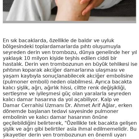
En sık bacaklarda, özellikle de baldır ve uyluk
bölgesindeki toplardamarlarda pıhtı oluşumuyla
seyreden derin ven trombozu, dünya genelinde her yıl
yaklaşık 10 milyon kişide teşhis edilen ciddi bir
hastalık. Derin ven trombozunun en büyük tehlikesi ise
pıhtının koparak akciğer damarlarına ulaşması ve
yaşam kaybıyla sonuçlanabilecek akciğer embolisine
(pulmoner emboli) neden olabilmesi. Ayrıca bacakta
kalıcı şişlik, ağrı, ağırlık hissi, ciltte renk değişikliği,
sertleşme ve iyileşmesi güç olan yaralarla seyreden
kalıcı damar hasarına da yol açabiliyor. Kalp ve
Damar Cerrahisi Uzmanı Dr. Ahmet Arif Ağlar, erken
dönemde başlanan tedavi sayesinde pulmoner
embolinin ve kalıcı damar hasarının önüne
geçilebildiğini belirterek, "Özellikle tek bacakta gelişen
şişlik ve ağrı gibi belirtiler asla ihmal edilmemelidir. Bu
şikayetler derin ven trombozunun en önemli uyarı