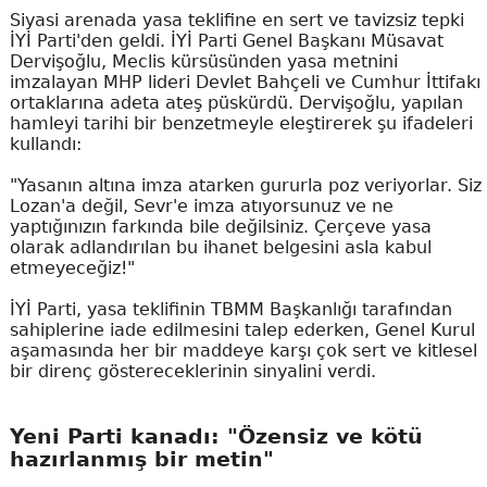
Siyasi arenada yasa teklifine en sert ve tavizsiz tepki
İYİ Parti'den geldi. İYİ Parti Genel Başkanı Müsavat
Dervişoğlu, Meclis kürsüsünden yasa metnini
imzalayan MHP lideri Devlet Bahçeli ve Cumhur İttifakı
ortaklarına adeta ateş püskürdü. Dervişoğlu, yapılan
hamleyi tarihi bir benzetmeyle eleştirerek şu ifadeleri
kullandı:
"Yasanın altına imza atarken gururla poz veriyorlar. Siz
Lozan'a değil, Sevr'e imza atıyorsunuz ve ne
yaptığınızın farkında bile değilsiniz. Çerçeve yasa
olarak adlandırılan bu ihanet belgesini asla kabul
etmeyeceğiz!"
İYİ Parti, yasa teklifinin TBMM Başkanlığı tarafından
sahiplerine iade edilmesini talep ederken, Genel Kurul
aşamasında her bir maddeye karşı çok sert ve kitlesel
bir direnç göstereceklerinin sinyalini verdi.
Yeni Parti kanadı: "Özensiz ve kötü
hazırlanmış bir metin"