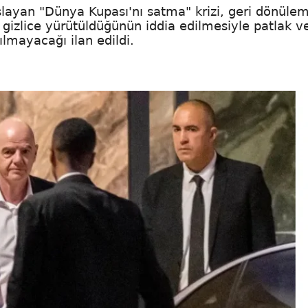
yan "Dünya Kupası'nı satma" krizi, geri dönülem
ın gizlice yürütüldüğünün iddia edilmesiyle patlak v
lmayacağı ilan edildi.