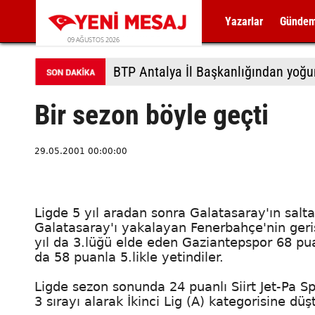
Yazarlar
Günde
09 AĞUSTOS 2026
BTP Antalya İl Başkanlığından yoğu
Bir sezon böyle geçti
29.05.2001 00:00:00
Ligde 5 yıl aradan sonra Galatasaray'ın sal
Galatasaray'ı yakalayan Fenerbahçe'nin ger
yıl da 3.lüğü elde eden Gaziantepspor 68 pua
da 58 puanla 5.likle yetindiler.
Ligde sezon sonunda 24 puanlı Siirt Jet-Pa 
3 sırayı alarak İkinci Lig (A) kategorisine düşt