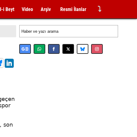
⤵
l-i Beyt
Video
Arşiv
Resmi İlanlar
 geçen
spor
, son