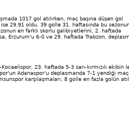
aşmada 1017 gol atılırken, maç başına düşen gol
 ise 29.91 oldu. 39 golle 31. haftasında bu sezonu
onun en farklı skorlu galibiyetlerini, 2. haftada
rsa, Erzurum'u 6-0 ve 29. haftada Trabzon, depla
Kocaelispor, 23. haftada 5-3 sarı-kırmızılı ekibin l
nspor'un Adanaspor'u deplasmanda 7-1 yendiği maç 
sunspor karşılaşmaları, 8 golle en fazla golün atıl