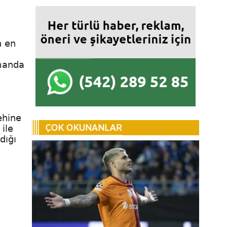
n en
smanda
ehine
ile
dığı