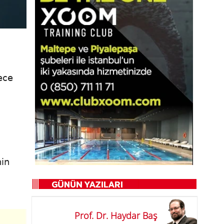
ece
nin
Prof. Dr. Haydar Baş