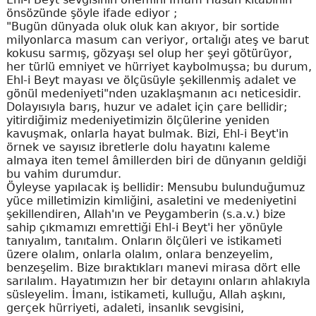
önsözünde şöyle ifade ediyor ;
"Bugün dünyada oluk oluk kan akıyor, bir sortide
milyonlarca masum can veriyor, ortalığı ateş ve barut
kokusu sarmış, gözyaşı sel olup her şeyi götürüyor,
her türlü emniyet ve hürriyet kaybolmuşsa; bu durum,
Ehl-i Beyt mayası ve ölçüsüyle şekillenmiş adalet ve
gönül medeniyeti"nden uzaklaşmanın acı neticesidir.
Dolayısıyla barış, huzur ve adalet için çare bellidir;
yitirdiğimiz medeniyetimizin ölçülerine yeniden
kavuşmak, onlarla hayat bulmak. Bizi, Ehl-i Beyt'in
örnek ve sayısız ibretlerle dolu hayatını kaleme
almaya iten temel âmillerden biri de dünyanın geldiği
bu vahim durumdur.
Öyleyse yapılacak iş bellidir: Mensubu bulunduğumuz
yüce milletimizin kimliğini, asaletini ve medeniyetini
şekillendiren, Allah'ın ve Peygamberin (s.a.v.) bize
sahip çıkmamızı emrettiği Ehl-i Beyt'i her yönüyle
tanıyalım, tanıtalım. Onların ölçüleri ve istikameti
üzere olalım, onlarla olalım, onlara benzeyelim,
benzeşelim. Bize bıraktıkları manevi mirasa dört elle
sarılalım. Hayatımızın her bir detayını onların ahlakıyla
süsleyelim. İmanı, istikameti, kulluğu, Allah aşkını,
gerçek hürriyeti, adaleti, insanlık sevgisini,