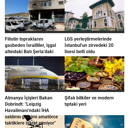
Filistin topraklarını
LGS yerleştirmelerinde
gasbeden İsrailliler, işgal
İstanbul'un zirvedeki 20
altındaki Batı Şeria'daki
lisesi belli oldu
saldırılarını sürdürdü
Almanya İçişleri Bakan
Şifalı bitkiler ve modern
Dobrindt: "Leipzig
tıptaki yeri
Havalimanı'ndaki İHA
saldırısı girişimi amatörce
taktiklere işaret etmiyor"