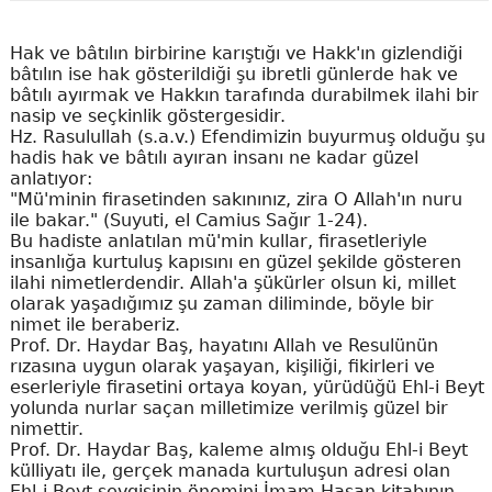
Hak ve bâtılın birbirine karıştığı ve Hakk'ın gizlendiği
bâtılın ise hak gösterildiği şu ibretli günlerde hak ve
bâtılı ayırmak ve Hakkın tarafında durabilmek ilahi bir
nasip ve seçkinlik göstergesidir.
Hz. Rasulullah (s.a.v.) Efendimizin buyurmuş olduğu şu
hadis hak ve bâtılı ayıran insanı ne kadar güzel
anlatıyor:
"Mü'minin firasetinden sakınınız, zira O Allah'ın nuru
ile bakar." (Suyuti, el Camius Sağır 1-24).
Bu hadiste anlatılan mü'min kullar, firasetleriyle
insanlığa kurtuluş kapısını en güzel şekilde gösteren
ilahi nimetlerdendir. Allah'a şükürler olsun ki, millet
olarak yaşadığımız şu zaman diliminde, böyle bir
nimet ile beraberiz.
Prof. Dr. Haydar Baş, hayatını Allah ve Resulünün
rızasına uygun olarak yaşayan, kişiliği, fikirleri ve
eserleriyle firasetini ortaya koyan, yürüdüğü Ehl-i Beyt
yolunda nurlar saçan milletimize verilmiş güzel bir
nimettir.
Prof. Dr. Haydar Baş, kaleme almış olduğu Ehl-i Beyt
külliyatı ile, gerçek manada kurtuluşun adresi olan
Ehl-i Beyt sevgisinin önemini İmam Hasan kitabının