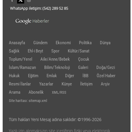
WhatsApp iletişim:
(542)
289 52 85
Anasayfa
Gündem
Ekonomi
Politika
Dünya
Sağlık
Ehl-i Beyt
Spor
Kültür/Sanat
Toplum/Yerel
Aile/Anne/Bebek
Çocuk
İslam/Ramazan
Bilim/Teknoloji
Galeri
Doğa/Gezi
Hukuk
Eğitim
Emlak
Diğer
İBB
Özel Haber
Resmi İlanlar
Yazarlar
Künye
İletişim
Arşiv
Arama
Abonelik
XML/RSS
Site haritası: sitemap.xml
Tüm hakları Yeni Mesaj adına saklıdır: ©1996-2026
Yazılı izin alınmaksızın site içeriğinin fiziki veya elektronik