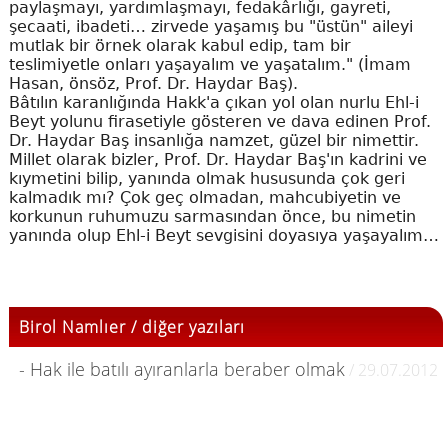
paylaşmayı, yardımlaşmayı, fedakârlığı, gayreti,
şecaati, ibadeti… zirvede yaşamış bu "üstün" aileyi
mutlak bir örnek olarak kabul edip, tam bir
teslimiyetle onları yaşayalım ve yaşatalım." (İmam
Hasan, önsöz, Prof. Dr. Haydar Baş).
Bâtılın karanlığında Hakk'a çıkan yol olan nurlu Ehl-i
Beyt yolunu firasetiyle gösteren ve dava edinen Prof.
Dr. Haydar Baş insanlığa namzet, güzel bir nimettir.
Millet olarak bizler, Prof. Dr. Haydar Baş'ın kadrini ve
kıymetini bilip, yanında olmak hususunda çok geri
kalmadık mı? Çok geç olmadan, mahcubiyetin ve
korkunun ruhumuzu sarmasından önce, bu nimetin
yanında olup Ehl-i Beyt sevgisini doyasıya yaşayalım…
Birol Namlıer / diğer yazıları
- Hak ile batılı ayıranlarla beraber olmak
/ 29.07.2012