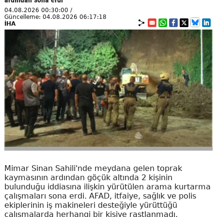
04.08.2026 00:30:00 /
Güncelleme: 04.08.2026 06:17:18
İHA
Mimar Sinan Sahili'nde meydana gelen toprak
kaymasının ardından göçük altında 2 kişinin
bulunduğu iddiasına ilişkin yürütülen arama kurtarma
çalışmaları sona erdi. AFAD, itfaiye, sağlık ve polis
ekiplerinin iş makineleri desteğiyle yürüttüğü
çalışmalarda herhangi bir kişiye rastlanmadı.