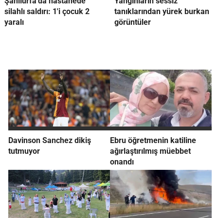
Şanlıurfa'da hastanede
Yangınların sessiz
silahlı saldırı: 1'i çocuk 2
tanıklarından yürek burkan
yaralı
görüntüler
Davinson Sanchez dikiş
Ebru öğretmenin katiline
tutmuyor
ağırlaştırılmış müebbet
onandı