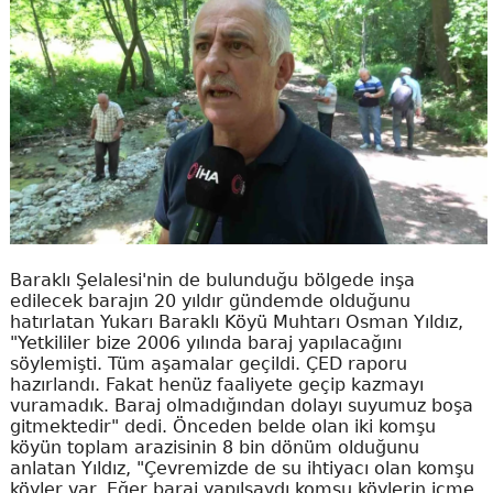
Baraklı Şelalesi'nin de bulunduğu bölgede inşa
edilecek barajın 20 yıldır gündemde olduğunu
hatırlatan Yukarı Baraklı Köyü Muhtarı Osman Yıldız,
"Yetkililer bize 2006 yılında baraj yapılacağını
söylemişti. Tüm aşamalar geçildi. ÇED raporu
hazırlandı. Fakat henüz faaliyete geçip kazmayı
vuramadık. Baraj olmadığından dolayı suyumuz boşa
gitmektedir" dedi. Önceden belde olan iki komşu
köyün toplam arazisinin 8 bin dönüm olduğunu
anlatan Yıldız, "Çevremizde de su ihtiyacı olan komşu
köyler var. Eğer baraj yapılsaydı komşu köylerin içme