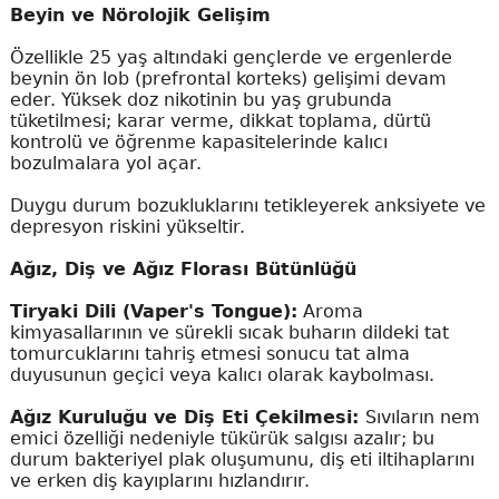
Beyin ve Nörolojik Gelişim
Özellikle 25 yaş altındaki gençlerde ve ergenlerde
beynin ön lob (prefrontal korteks) gelişimi devam
eder. Yüksek doz nikotinin bu yaş grubunda
tüketilmesi; karar verme, dikkat toplama, dürtü
kontrolü ve öğrenme kapasitelerinde kalıcı
bozulmalara yol açar.
Duygu durum bozukluklarını tetikleyerek anksiyete ve
depresyon riskini yükseltir.
Ağız, Diş ve Ağız Florası Bütünlüğü
Tiryaki Dili (Vaper's Tongue):
Aroma
kimyasallarının ve sürekli sıcak buharın dildeki tat
tomurcuklarını tahriş etmesi sonucu tat alma
duyusunun geçici veya kalıcı olarak kaybolması.
Ağız Kuruluğu ve Diş Eti Çekilmesi:
Sıvıların nem
emici özelliği nedeniyle tükürük salgısı azalır; bu
durum bakteriyel plak oluşumunu, diş eti iltihaplarını
ve erken diş kayıplarını hızlandırır.