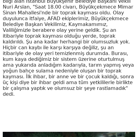
bilgi alan İstanbul Büyükşehir Belediye Başkanı Vekili
Nuri Arslan, "Saat 18.00 civarı, Büyükçekmece Mimar
Sinan Mahallesi'nde bir toprak kayması oldu. Olay
duyulunca itfaiye, AFAD ekiplerimiz, Büyükçekmece
Belediye Başkan Vekilimiz, Kaymakamımız,
Valiliğimizle berabere olay yerine geldik. Şu an
itibariyle toprak kayması olduğu yerde, toprak
kaldırıldı. Şu ana kadar herhangi bir olumsuzluk yok.
Hiçbir can kaybı ile karşı karşıya değiliz, şu an
itibariyle de olay yeri temizlenmiş durumda. Burası,
kum kaya dediğimiz bir sistem üzerine oturtulmuş
ama yukarıda anladığım kadarıyla, tarım yapmış veya
yoğun bahçe sulama nedeniyle oluşan bir toprak
kayması. İlk ihbar, bir anne ve bir çocuk kaldığı, sonra
üç kişi diye bir ihbar geldi ama tüm yetkililerle birlikte
bir çalışma yaptık ve olumsuz bir şeye rastlamadık"
dedi.