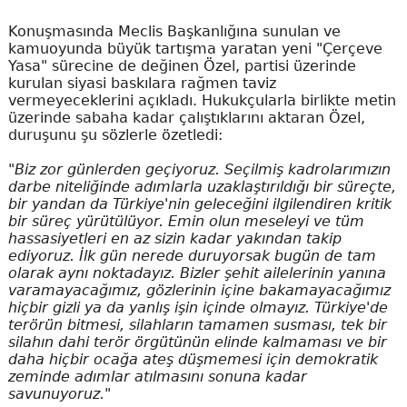
Konuşmasında Meclis Başkanlığına sunulan ve
kamuoyunda büyük tartışma yaratan yeni "Çerçeve
Yasa" sürecine de değinen Özel, partisi üzerinde
kurulan siyasi baskılara rağmen taviz
vermeyeceklerini açıkladı. Hukukçularla birlikte metin
üzerinde sabaha kadar çalıştıklarını aktaran Özel,
duruşunu şu sözlerle özetledi:
"Biz zor günlerden geçiyoruz. Seçilmiş kadrolarımızın
darbe niteliğinde adımlarla uzaklaştırıldığı bir süreçte,
bir yandan da Türkiye'nin geleceğini ilgilendiren kritik
bir süreç yürütülüyor. Emin olun meseleyi ve tüm
hassasiyetleri en az sizin kadar yakından takip
ediyoruz. İlk gün nerede duruyorsak bugün de tam
olarak aynı noktadayız. Bizler şehit ailelerinin yanına
varamayacağımız, gözlerinin içine bakamayacağımız
hiçbir gizli ya da yanlış işin içinde olmayız. Türkiye'de
terörün bitmesi, silahların tamamen susması, tek bir
silahın dahi terör örgütünün elinde kalmaması ve bir
daha hiçbir ocağa ateş düşmemesi için demokratik
zeminde adımlar atılmasını sonuna kadar
savunuyoruz."