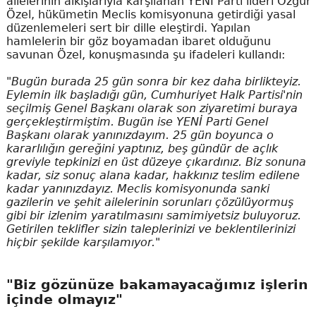
ailelerinin alkışlarıyla karşılanan YENİ Parti lideri Özgür
Özel, hükümetin Meclis komisyonuna getirdiği yasal
düzenlemeleri sert bir dille eleştirdi. Yapılan
hamlelerin bir göz boyamadan ibaret olduğunu
savunan Özel, konuşmasında şu ifadeleri kullandı:
"Bugün burada 25 gün sonra bir kez daha birlikteyiz.
Eylemin ilk başladığı gün, Cumhuriyet Halk Partisi'nin
seçilmiş Genel Başkanı olarak son ziyaretimi buraya
gerçekleştirmiştim. Bugün ise YENİ Parti Genel
Başkanı olarak yanınızdayım. 25 gün boyunca o
kararlılığın gereğini yaptınız, beş gündür de açlık
greviyle tepkinizi en üst düzeye çıkardınız. Biz sonuna
kadar, siz sonuç alana kadar, hakkınız teslim edilene
kadar yanınızdayız. Meclis komisyonunda sanki
gazilerin ve şehit ailelerinin sorunları çözülüyormuş
gibi bir izlenim yaratılmasını samimiyetsiz buluyoruz.
Getirilen teklifler sizin taleplerinizi ve beklentilerinizi
hiçbir şekilde karşılamıyor."
"Biz gözünüze bakamayacağımız işlerin
içinde olmayız"