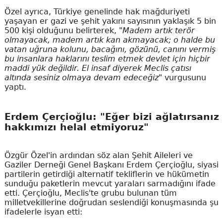
Özel ayrıca, Türkiye genelinde hak mağduriyeti
yaşayan er gazi ve şehit yakını sayısının yaklaşık 5 bin
500 kişi olduğunu belirterek,
"Madem artık terör
olmayacak, madem artık kan akmayacak; o halde bu
vatan uğruna kolunu, bacağını, gözünü, canını vermiş
bu insanlara haklarını teslim etmek devlet için hiçbir
maddi yük değildir. El insaf diyerek Meclis çatısı
altında sesiniz olmaya devam edeceğiz"
vurgusunu
yaptı.
Erdem Çerçioğlu: "Eğer bizi ağlatırsanız
hakkımızı helal etmiyoruz"
Özgür Özel'in ardından söz alan Şehit Aileleri ve
Gaziler Derneği Genel Başkanı Erdem Çerçioğlu, siyasi
partilerin getirdiği alternatif tekliflerin ve hükümetin
sunduğu paketlerin mevcut yaraları sarmadığını ifade
etti. Çerçioğlu, Meclis'te grubu bulunan tüm
milletvekillerine doğrudan seslendiği konuşmasında şu
ifadelerle isyan etti: