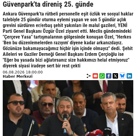
Güvenpark'ta direniş 25. günde
Ankara Güvenpark'ta rütbeli personelle eşit özlük ve sosyal haklar
talebiyle 25 gündür oturma eylemi yapan ve son 5 gündür açlık
grevini sürdüren er/erbaş şehit yakınları ile malul gazileri, YENİ
Parti Genel Başkanı Özgür Özel ziyaret etti. Meclis gündemindeki
"Çerçeve Yasa" tartışmalarının gölgesinde konuşan Özel, "Herkes
'Ben bu düzenlemelerden razıyım' diyene kadar arkanızdayız.
Gözünüze bakamayacağımız hiçbir işin içinde olmayız" dedi. Şehit
Aileleri ve Gaziler Derneği Genel Başkanı Erdem Çerçioğlu ise
"Eğer bu yasada bizi ağlatırsanız size hakkımızı helal etmiyoruz"
diyerek siyasi iradeye sert bir rest çekti
06.08.2026 18:00:00
Haber Merkezi