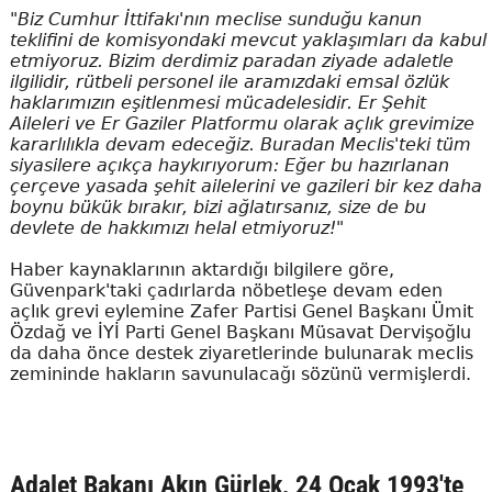
"Biz Cumhur İttifakı'nın meclise sunduğu kanun
teklifini de komisyondaki mevcut yaklaşımları da kabul
etmiyoruz. Bizim derdimiz paradan ziyade adaletle
ilgilidir, rütbeli personel ile aramızdaki emsal özlük
haklarımızın eşitlenmesi mücadelesidir. Er Şehit
Aileleri ve Er Gaziler Platformu olarak açlık grevimize
kararlılıkla devam edeceğiz. Buradan Meclis'teki tüm
siyasilere açıkça haykırıyorum: Eğer bu hazırlanan
çerçeve yasada şehit ailelerini ve gazileri bir kez daha
boynu bükük bırakır, bizi ağlatırsanız, size de bu
devlete de hakkımızı helal etmiyoruz!"
Haber kaynaklarının aktardığı bilgilere göre,
Güvenpark'taki çadırlarda nöbetleşe devam eden
açlık grevi eylemine Zafer Partisi Genel Başkanı Ümit
Özdağ ve İYİ Parti Genel Başkanı Müsavat Dervişoğlu
da daha önce destek ziyaretlerinde bulunarak meclis
zemininde hakların savunulacağı sözünü vermişlerdi.
Adalet Bakanı Akın Gürlek, 24 Ocak 1993'te