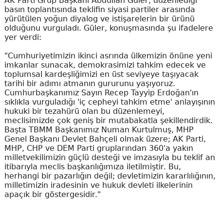
AK Parti Grup Başkanı Abdullah Güler, düzenlediği
basın toplantısında teklifin siyasi partiler arasında
yürütülen yoğun diyalog ve istişarelerin bir ürünü
olduğunu vurguladı. Güler, konuşmasında şu ifadelere
yer verdi:
"Cumhuriyetimizin ikinci asrında ülkemizin önüne yeni
imkanlar sunacak, demokrasimizi tahkim edecek ve
toplumsal kardeşliğimizi en üst seviyeye taşıyacak
tarihi bir adımı atmanın gururunu yaşıyoruz.
Cumhurbaşkanımız Sayın Recep Tayyip Erdoğan'ın
sıklıkla vurguladığı 'iç cepheyi tahkim etme' anlayışının
hukuki bir tezahürü olan bu düzenlemeyi,
meclisimizde çok geniş bir mutabakatla şekillendirdik.
Başta TBMM Başkanımız Numan Kurtulmuş, MHP
Genel Başkanı Devlet Bahçeli olmak üzere; AK Parti,
MHP, CHP ve DEM Parti gruplarından 360'a yakın
milletvekilimizin güçlü desteği ve imzasıyla bu teklif an
itibarıyla meclis başkanlığımıza iletilmiştir. Bu,
herhangi bir pazarlığın değil; devletimizin kararlılığının,
milletimizin iradesinin ve hukuk devleti ilkelerinin
apaçık bir göstergesidir."