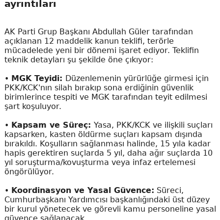
ayrıntıları
AK Parti Grup Başkanı Abdullah Güler tarafından
açıklanan 12 maddelik kanun teklifi, terörle
mücadelede yeni bir dönemi işaret ediyor. Teklifin
teknik detayları şu şekilde öne çıkıyor:
•
MGK Teyidi:
Düzenlemenin yürürlüğe girmesi için
PKK/KCK'nın silah bırakıp sona erdiğinin güvenlik
birimlerince tespiti ve MGK tarafından teyit edilmesi
şart koşuluyor.
•
Kapsam ve Süreç:
Yasa, PKK/KCK ve ilişkili suçları
kapsarken, kasten öldürme suçları kapsam dışında
bırakıldı. Koşulların sağlanması halinde, 15 yıla kadar
hapis gerektiren suçlarda 5 yıl, daha ağır suçlarda 10
yıl soruşturma/kovuşturma veya infaz ertelemesi
öngörülüyor.
•
Koordinasyon ve Yasal Güvence:
Süreci,
Cumhurbaşkanı Yardımcısı başkanlığındaki üst düzey
bir kurul yönetecek ve görevli kamu personeline yasal
güvence sağlanacak.