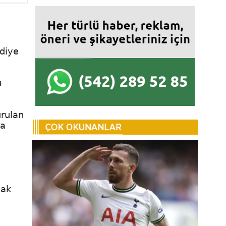
ediye
u
urulan
na
mak