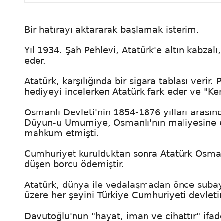
Bir hatırayı aktararak başlamak isterim.
Yıl 1934. Şah Pehlevi, Atatürk'e altın kabzalı
eder.
Atatürk, karşılığında bir sigara tablası verir
hediyeyi incelerken Atatürk fark eder ve "K
Osmanlı Devleti'nin 1854-1876 yılları arasın
Düyun-u Umumiye, Osmanlı'nın maliyesine 
mahkum etmişti.
Cumhuriyet kurulduktan sonra Atatürk Osman
düşen borcu ödemiştir.
Atatürk, dünya ile vedalaşmadan önce subay k
üzere her şeyini Türkiye Cumhuriyeti devletin
Davutoğlu'nun "hayat, iman ve cihattır" ifade