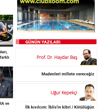
ları,
Prof. Dr. Haydar Baş
farklı
cadele
Madenleri millete vereceğiz
n Baş,
Uğur Kepekçi
IRA ve
İlk kıvılcım: İblis'in kibri / Kötülüğün