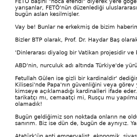
FETÖ başını "hoca efendi" diyerek yere göğe 
yarışanlar, FETÖ'nün düzenlediği uluslararas
bugün aslan kesilmişler.
Vay be! Bunlar ne erkekmiş de bizim haberi
Bizler BTP olarak, Prof. Dr. Haydar Baş olara
'Dinlerarası diyalog bir Vatikan projesidir ve 
ABD'nin, nurculuk adı altında Türkiye'de yürü
Fetullah Gülen ise gizli bir kardinaldir' dediği
Kilisesi'nde Papa'nın güvenliğini veya görev
kimseye açıklamadığı kardinalleri ifade eder
tarikatçı mı, cemaatçi mi, Rusçu mu yapılmad
olamadık!
Bugün geldiğimiz son noktada onların ne oldu
sanırım. Biz ise dün de, bugün de aynıyız. Ya
Atatürk'ün anti emperyalist, ekonomik, siyas