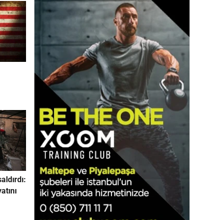
saldırdı:
yatını