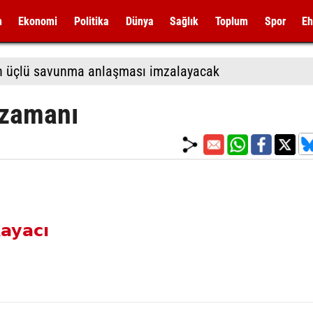
m
Ekonomi
Politika
Dünya
Sağlık
Toplum
Spor
Eh
tan üçlü savunma anlaşması imzalayacak
 zamanı
ayacı