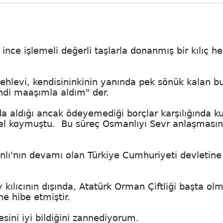
, ince işlemeli değerli taşlarla donanmış bir kılıç h
. Pehlevi, kendisininkinin yanında pek sönük kalan b
endi maaşımla aldım" der.
da aldığı ancak ödeyemediği borçlar karşılığında k
el koymuştu. Bu süreç Osmanlıyı Sevr anlaşması
lı'nın devamı olan Türkiye Cumhuriyeti devletine
ılıcının dışında, Atatürk Orman Çiftliği başta ol
e hibe etmiştir.
sini iyi bildiğini zannediyorum.