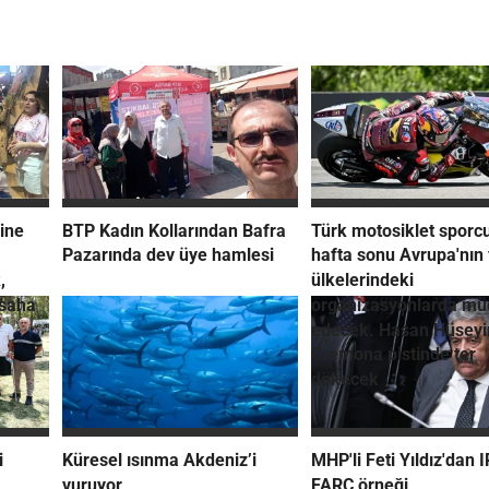
ine
BTP Kadın Kollarından Bafra
Türk motosiklet sporcu
Pazarında dev üye hamlesi
hafta sonu Avrupa'nın 
,
ülkelerindeki
 saha
organizasyonlarda mü
edecek. Hasan Hüseyi
Cremona pistinde ter
dökecek
i
Küresel ısınma Akdeniz’i
MHP'li Feti Yıldız'dan 
vuruyor
FARC örneği