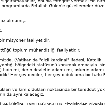
sığdıramayanlar, onunla fotoğraf vermek için birbi
ı programlarda Fetullah Gülen'e güzellemeler düze
miz olmamış.
k;
bir misyoner faaliyetidir.
ttüğü toplum mühendisliği faaliyetidir.
mizde, (Vatikan'da "gizli kardinal" ifadesi, Katolik
 yaptığı bölgedeki statüsünü korumak amacıyla isim
.) hain mi, derin devletin adamı mı, askerin adamı
ık! Her şey dediler, her şey olduk ama bir türlü 
kları ve kim oldukları noktasında bir tereddüt yok
rın da aynı kalacağız.
i ve kültürel TAM BAĞIMSIZLIK çizgisinden çıkanlar