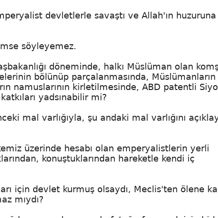
mperyalist devletlerle savaştı ve Allah'ın huzuruna
 kimse söyleyemez.
 Başbakanlığı döneminde, halkı Müslüman olan kom
ülkelerinin bölünüp parçalanmasında, Müslümanların
ın namuslarının kirletilmesinde, ABD patentli Siyo
atkıları yadsınabilir mi?
ceki mal varlığıyla, şu andaki mal varlığını açıkl
emiz üzerinde hesabı olan emperyalistlerin yerli
larından, konuştuklarından hareketle kendi iç
ları için devlet kurmuş olsaydı, Meclis'ten ölene k
maz mıydı?