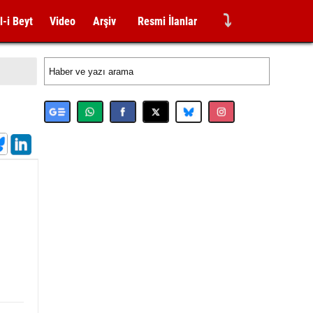
⤵
l-i Beyt
Video
Arşiv
Resmi İlanlar