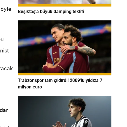
 öyle
Beşiktaş'a büyük damping teklifi
şu
nist
ayacak
Trabzonspor tam çıldırdı! 2009'lu yıldıza 7
milyon euro
adar