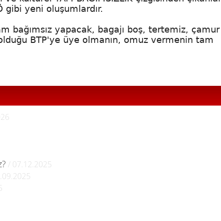
 gibi yeni oluşumlardır.
am bağımsız yapacak, bagajı boş, tertemiz, çamur 
ı olduğu BTP'ye üye olmanın, omuz vermenin tam
026
z?
/ 07.12.2025
.09.2025
5