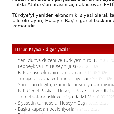
halkla Atatürk'ün arasını açmak isteyen FETÖ
Türkiye'yi yeniden ekonomik, siyasi olarak t
bile olmayan, Hüseyin Baş'ın genel başkan
zamanıdır.
Harun Kayacı / diğer yazıları
- Yeni dünya düzeni ve Türkiye'nin rolü
/ 21.07.2
- Lebbeyk ya Hz. Hüseyin (a.s)
/ 27.06.2026
- BTP’ye üye olmanın tam zamanı
/ 14.06.2026
- Türkiye’yi oyuna getirmek istiyorlar
/ 30.03.2026
- Sorunları değil, çözümü konuşmaya var mısını
- BTP Genel Başkanı Hüseyin Baş, start verdi
/ 14
- ‘Temel vatandaşlık geliri’ ya da MEM
/ 10.09.202
- Siyasetin turnusolu, Hüseyin Baş
/ 07.09.2025
- Başka kapıdan besleniyorlar
/ 24.08.2025