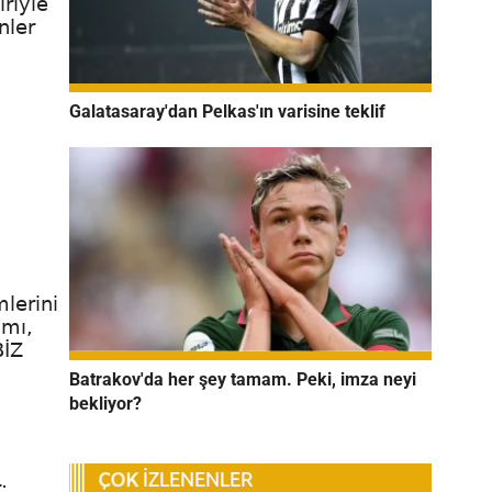
riyle
nler
Galatasaray'dan Pelkas'ın varisine teklif
lerini
 mı,
BİZ
Batrakov'da her şey tamam. Peki, imza neyi
bekliyor?
;