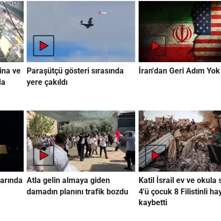
ina ve
Paraşütçü gösteri sırasında
İran'dan Geri Adım Yok
da
yere çakıldı
arında
Atla gelin almaya giden
Katil İsrail ev ve okula 
damadın planını trafik bozdu
4'ü çocuk 8 Filistinli ha
kaybetti