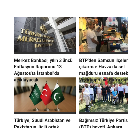
Merkez Bankası, yılın 3'üncü
BTP’den Samsun ilçeler
Enflasyon Raporunu 13
çıkarma: Havza’da sel
Ağustos'ta İstanbul'da
mağduru esnafa destek
açıklayacak
Vezirköprü ve Bafra’da
hamlesi
Türkiye, Suudi Arabistan ve
Bağımsız Türkiye Partis
Pakistan'ın, üçlü ortak
(BTP) heyeti, Ankara