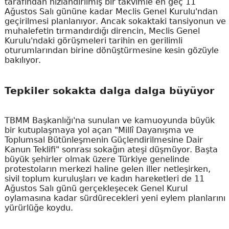
tarafından hızlandırılmış bir takvimle en geç 11
Ağustos Salı gününe kadar Meclis Genel Kurulu'ndan
geçirilmesi planlanıyor. Ancak sokaktaki tansiyonun ve
muhalefetin tırmandırdığı direncin, Meclis Genel
Kurulu'ndaki görüşmeleri tarihin en gerilimli
oturumlarından birine dönüştürmesine kesin gözüyle
bakılıyor.
Tepkiler sokakta dalga dalga büyüyor
TBMM Başkanlığı'na sunulan ve kamuoyunda büyük
bir kutuplaşmaya yol açan "Millî Dayanışma ve
Toplumsal Bütünleşmenin Güçlendirilmesine Dair
Kanun Teklifi" sonrası sokağın ateşi düşmüyor. Başta
büyük şehirler olmak üzere Türkiye genelinde
protestoların merkezi haline gelen iller netleşirken,
sivil toplum kuruluşları ve kadın hareketleri de 11
Ağustos Salı günü gerçekleşecek Genel Kurul
oylamasına kadar sürdürecekleri yeni eylem planlarını
yürürlüğe koydu.