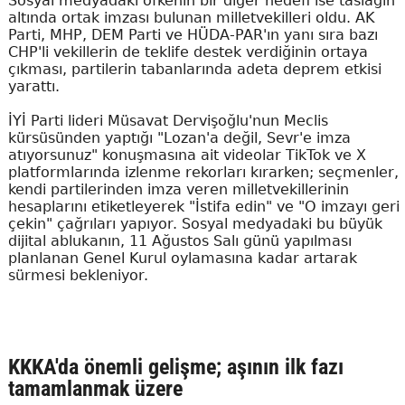
Sosyal medyadaki öfkenin bir diğer hedefi ise taslağın
altında ortak imzası bulunan milletvekilleri oldu. AK
Parti, MHP, DEM Parti ve HÜDA-PAR'ın yanı sıra bazı
CHP'li vekillerin de teklife destek verdiğinin ortaya
çıkması, partilerin tabanlarında adeta deprem etkisi
yarattı.
İYİ Parti lideri Müsavat Dervişoğlu'nun Meclis
kürsüsünden yaptığı "Lozan'a değil, Sevr'e imza
atıyorsunuz" konuşmasına ait videolar TikTok ve X
platformlarında izlenme rekorları kırarken; seçmenler,
kendi partilerinden imza veren milletvekillerinin
hesaplarını etiketleyerek "İstifa edin" ve "O imzayı geri
çekin" çağrıları yapıyor. Sosyal medyadaki bu büyük
dijital ablukanın, 11 Ağustos Salı günü yapılması
planlanan Genel Kurul oylamasına kadar artarak
sürmesi bekleniyor.
KKKA'da önemli gelişme; aşının ilk fazı
tamamlanmak üzere