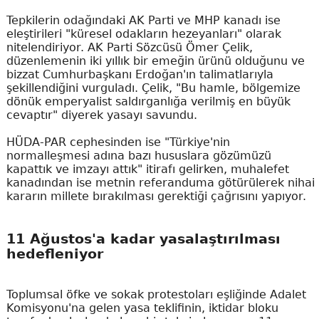
Tepkilerin odağındaki AK Parti ve MHP kanadı ise
eleştirileri "küresel odakların hezeyanları" olarak
nitelendiriyor. AK Parti Sözcüsü Ömer Çelik,
düzenlemenin iki yıllık bir emeğin ürünü olduğunu ve
bizzat Cumhurbaşkanı Erdoğan'ın talimatlarıyla
şekillendiğini vurguladı. Çelik, "Bu hamle, bölgemize
dönük emperyalist saldırganlığa verilmiş en büyük
cevaptır" diyerek yasayı savundu.
HÜDA-PAR cephesinden ise "Türkiye'nin
normalleşmesi adına bazı hususlara gözümüzü
kapattık ve imzayı attık" itirafı gelirken, muhalefet
kanadından ise metnin referanduma götürülerek nihai
kararın millete bırakılması gerektiği çağrısını yapıyor.
11 Ağustos'a kadar yasalaştırılması
hedefleniyor
Toplumsal öfke ve sokak protestoları eşliğinde Adalet
Komisyonu'na gelen yasa teklifinin, iktidar bloku