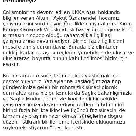
içerisindeyiz"
Çalışmalarına devam edilen KKKA aşısı hakkında
bilgiler veren Altun, "Aykut Özdarendeli hocamız
çalışmalarını sürdürüyor. Özellikle çalışmalarına Kırım
Kongo Kanamalı Virüslü ateşli hastalığı dediğimiz kene
ısırmasının sebep olduğu rahatsızlıkla ilgili aşı
çalışmalarına devam ediyor. Birinci fazla ilgili ciddi
mesafe almış durumdayız. Burada biz elimizden
geldiği kadar bu aşı süreçlerini yönetirken de ulusal ve
uluslararası boyutta bunun kabul edilmesi bizim için
esastır.
Biz hocamıza o süreçlerini de kolaylaştırmak için
destek oluyoruz. Yaz aylarına başladığımızda hep
gündemimize gelen bir rahatsızlık süreci olarak
durmakta ama biz bu konularda Sağlık Bakanlığımızla
ve Sağlık Müdürlüğümüzle koordineli bir şekilde
çalışmalarımıza devam ediyoruz. Benim tahminim
birinci fazla birlikte ikinci ve üçüncü faz sürecini de
tamamlayıp aşının hazır olması süreçlerine doğru
düzenli istikrarlı bir ilerleme içerisinde olduğumuzu
söylemek istiyorum" diye konuştu.