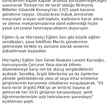
süreçlerinin kapalı kapılar ardında yürütülemeyeceğini
savunarak Türkiye'nin de taraf olduğu Birleşmiş
Milletler Güvenlik Konseyi'nin 1325 sayılı kararını
gündeme taşıyor. Uluslararası hukuk zemininde
meşruiyet arayan sivil toplum, kadınların karar alma
ve izleme mekanizmalarına dahil edilmediği hiçbir
yasal çerçeveyi tanımayacaklarını duyuruyor.
Eğitim-İş ve Hürriyetçi Eğitim Sen gibi büyük eğitim
sendikaları, yasa teklifinin Meclis gündemine
gelmesiyle birlikte eş zamanlı olarak seslerini
yükseltmeye başladılar.
Hürriyetçi Eğitim Sen Genel Başkanı Levent Kuruoğlu,
kamuoyunda Çerçeve Yasa olarak bilinen
düzenlemeye karşı net bir duruş sergilediklerini
açıkladı. Sendika, örgüt liderlerine ya da üyelerine
yönelik getirilebilecek olası af veya infaz erteleme
girişimlerinin karşısında olduklarını vurgulayarak, "Eli
kanlı terör örgütü PKK'ya ve terörist başına af
getirecek her türlü girişimin karşısındayız; şehit
öğretmenlerimizin aziz hatıralarının yanındayız"
açıklaması yaptı.