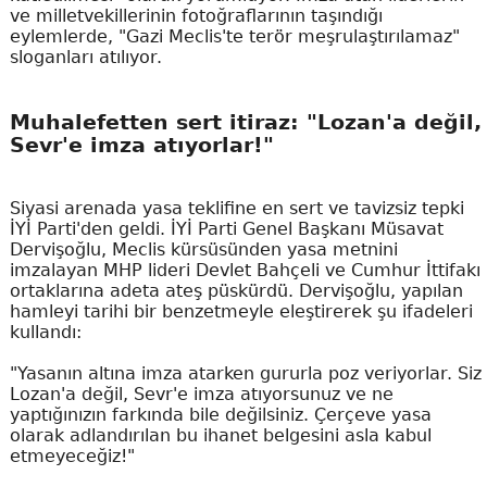
ve milletvekillerinin fotoğraflarının taşındığı
eylemlerde, "Gazi Meclis'te terör meşrulaştırılamaz"
sloganları atılıyor.
Muhalefetten sert itiraz: "Lozan'a değil,
Sevr'e imza atıyorlar!"
Siyasi arenada yasa teklifine en sert ve tavizsiz tepki
İYİ Parti'den geldi. İYİ Parti Genel Başkanı Müsavat
Dervişoğlu, Meclis kürsüsünden yasa metnini
imzalayan MHP lideri Devlet Bahçeli ve Cumhur İttifakı
ortaklarına adeta ateş püskürdü. Dervişoğlu, yapılan
hamleyi tarihi bir benzetmeyle eleştirerek şu ifadeleri
kullandı:
"Yasanın altına imza atarken gururla poz veriyorlar. Siz
Lozan'a değil, Sevr'e imza atıyorsunuz ve ne
yaptığınızın farkında bile değilsiniz. Çerçeve yasa
olarak adlandırılan bu ihanet belgesini asla kabul
etmeyeceğiz!"