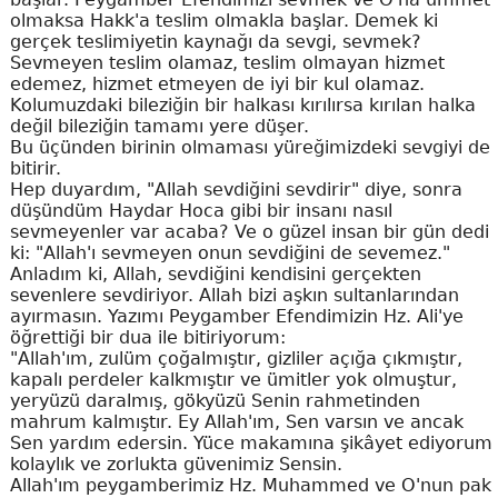
olmaksa Hakk'a teslim olmakla başlar. Demek ki
gerçek teslimiyetin kaynağı da sevgi, sevmek?
Sevmeyen teslim olamaz, teslim olmayan hizmet
edemez, hizmet etmeyen de iyi bir kul olamaz.
Kolumuzdaki bileziğin bir halkası kırılırsa kırılan halka
değil bileziğin tamamı yere düşer.
Bu üçünden birinin olmaması yüreğimizdeki sevgiyi de
bitirir.
Hep duyardım, "Allah sevdiğini sevdirir" diye, sonra
düşündüm Haydar Hoca gibi bir insanı nasıl
sevmeyenler var acaba? Ve o güzel insan bir gün dedi
ki: "Allah'ı sevmeyen onun sevdiğini de sevemez."
Anladım ki, Allah, sevdiğini kendisini gerçekten
sevenlere sevdiriyor. Allah bizi aşkın sultanlarından
ayırmasın. Yazımı Peygamber Efendimizin Hz. Ali'ye
öğrettiği bir dua ile bitiriyorum:
"Allah'ım, zulüm çoğalmıştır, gizliler açığa çıkmıştır,
kapalı perdeler kalkmıştır ve ümitler yok olmuştur,
yeryüzü daralmış, gökyüzü Senin rahmetinden
mahrum kalmıştır. Ey Allah'ım, Sen varsın ve ancak
Sen yardım edersin. Yüce makamına şikâyet ediyorum
kolaylık ve zorlukta güvenimiz Sensin.
Allah'ım peygamberimiz Hz. Muhammed ve O'nun pak