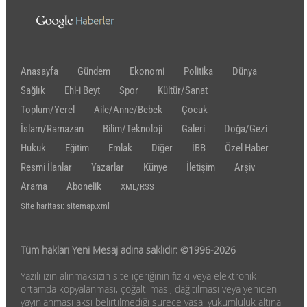
Anasayfa
Gündem
Ekonomi
Politika
Dünya
Sağlık
Ehl-i Beyt
Spor
Kültür/Sanat
Toplum/Yerel
Aile/Anne/Bebek
Çocuk
İslam/Ramazan
Bilim/Teknoloji
Galeri
Doğa/Gezi
Hukuk
Eğitim
Emlak
Diğer
İBB
Özel Haber
Resmi İlanlar
Yazarlar
Künye
İletişim
Arşiv
Arama
Abonelik
XML/RSS
Site haritası: sitemap.xml
Tüm hakları Yeni Mesaj adına saklıdır: ©1996-2026
Yazılı izin alınmaksızın site içeriğinin fiziki veya elektronik
ortamda kopyalanması, çoğaltılması, dağıtılması veya yeniden
yayınlanması aksi belirtilmediği sürece yasal yükümlülük altına