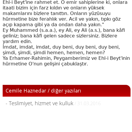
Ehl-i Beyt'ine rahmet et. O emir sahiplerine ki, onlara
itaati bizim için farz kıldın ve onların yüksek
makamlarını bizlere tanıttın. Onların yüzüsuyu
hürmetine bize ferahlık ver. Acil ve yakın, tıpkı göz
açıp kapama gibi ya da ondan daha yakın."
Ey Muhammed (s.a.a.), ey Ali, ey Ali (a.s.), bana kâfi
geliniz; bana kâfi gelen sadece sizlersiniz. Bizlere
yardım edin.
İmdat, imdat, imdat, duy beni, duy beni, duy beni,
şimdi, şimdi, şimdi hemen, hemen, hemen?
Ya Erhamer-Rahimin, Peygamberimiz ve Ehl-i Beyt'inin
hürmetine O'nun gelişini çabuklaştır.
Cemile Haznedar / diğer yazıları
- Teslimiyet, hizmet ve kulluk
/ 31.03.2016