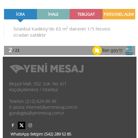
Beşyol Mah. 502. Sok. No: 6/1
Küçükçekmece / İstanbul
Telefon: (212) 624 09 99
E-posta: internet@yenimesaj.com.tr
gundogdu@yenimesaj.com.tr
WhatsApp iletişim:
(542)
289 52 85