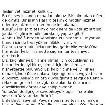
Teslimiyet, hizmet, kulluk...
Bu üç şey insanda olmadan olmaz. Biri olmadan diğeri
de olmaz. Bir insan Hakk'a teslim olmadan hizmet
edemez, hizmet etmeden de kul olamaz.
Kulluğun ilk şartı teslim olmak hem de katıksız süt gibi
ya da rüzgâra kendini bırakmış yaprak gibi?
Allah-u Teâlâ bizden kendisine kul olmamızı istiyor ve
bunun içinde bazı yükümlülükler veriyor.
Bizim bu sorumlulukları yerine getirebilmemiz O'na
hizmettir. İyi bir hizmette sağlam bir teslimiyet
gerektirir.
Biz, kadınlar iyi bir anne olmak için çocuklarımıza
hizmetlerde, iyi bir eş olmak için de ailemize
hizmetlerde bulunuyoruz. İyi bir anne ve iyi bir eş
olmak içinde önce onlara duyduğumuz sevgiye teslim
oluyoruz. Aslında onlara duyduğumuz sevgi de Cenab-
ı Hak'tan gelen bir sevgi. Yaratılanda Yaratıcının
güzelliklerini görmek ve sahip çıkmak.
Yunus'un dediği gibi sevebilseydik eğer, "Yaratılanı
severim Yaratandan ötürü."
Ehl-i Beyt'i sevmek Peygamberimize teslim olmakla
başlar. Peygamber Efendimizi sevmek ve O'na ümmet