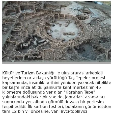
Kültür ve Turizm Bakanlığı ile uluslararası arkeoloji
heyetlerinin ortaklaşa yürüttüğü Taş Tepeler projesi
kapsamında, insanlık tarihini yeniden yazacak nitelikte
bir keşfe imza atıldı. Şanlıurfa kent merkezinin 45
kilometre doğusunda yer alan "Karahan Tepe"
yakınlarındaki bakir bir vadide, jeoradar taramaları
sonucunda yer altında gömülü devasa bir yerleşim
tespit edildi. İlk karbon testleri, bu alanın günümüzden
tam 12 bin yıl öncesine, yani avcı-toplayıcı