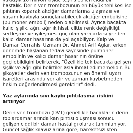
hastalık. Derin ven trombozunun en büyük tehlikesi ise
pıhtının koparak akciğer damarlarına ulaşması ve
yaşam kaybıyla sonuçlanabilecek akciğer embolisine
(pulmoner emboli) neden olabilmesi. Ayrıca bacakta
kalıcı şişlik, ağrı, ağırlık hissi, ciltte renk değişikliği,
sertleşme ve iyileşmesi güç olan yaralarla seyreden
kalıcı damar hasarına da yol açabiliyor. Kalp ve
Damar Cerrahisi Uzmanı Dr. Ahmet Arif Ağlar, erken
dönemde başlanan tedavi sayesinde pulmoner
embolinin ve kalıcı damar hasarının önüne
geçilebildiğini belirterek, "Özellikle tek bacakta gelişen
şişlik ve ağrı gibi belirtiler asla ihmal edilmemelidir. Bu
şikayetler derin ven trombozunun en önemli uyarı
işaretleri arasında yer alır ve zaman kaybetmeden
hekim değerlendirmesi gerektirir" dedi.
Yaz aylarında sıvı kaybı pıhtılaşma riskini
artırıyor
Derin ven trombozu (DVT) genellikle bacakların derin
toplardamarlarında kan pıhtısı oluşması sonucu
gelişen ciddi bir damar hastalığı olarak tanımlanıyor.
Güncel sağlık kılavuzlarına göre; hareketsizlikten