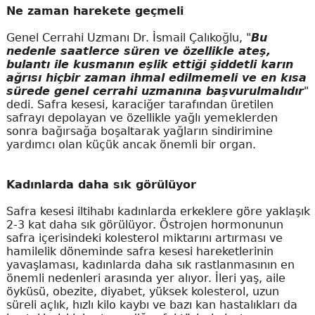
Ne zaman harekete geçmeli
Genel Cerrahi Uzmanı Dr. İsmail Çalıkoğlu, "
Bu
nedenle saatlerce süren ve özellikle ateş,
bulantı ile kusmanın eşlik ettiği şiddetli karın
ağrısı hiçbir zaman ihmal edilmemeli ve en kısa
sürede genel cerrahi uzmanına başvurulmalıdır
"
dedi. Safra kesesi, karaciğer tarafından üretilen
safrayı depolayan ve özellikle yağlı yemeklerden
sonra bağırsağa boşaltarak yağların sindirimine
yardımcı olan küçük ancak önemli bir organ.
Kadınlarda daha sık görülüyor
Safra kesesi iltihabı kadınlarda erkeklere göre yaklaşık
2-3 kat daha sık görülüyor. Östrojen hormonunun
safra içerisindeki kolesterol miktarını artırması ve
hamilelik döneminde safra kesesi hareketlerinin
yavaşlaması, kadınlarda daha sık rastlanmasının en
önemli nedenleri arasında yer alıyor. İleri yaş, aile
öyküsü, obezite, diyabet, yüksek kolesterol, uzun
süreli açlık, hızlı kilo kaybı ve bazı kan hastalıkları da