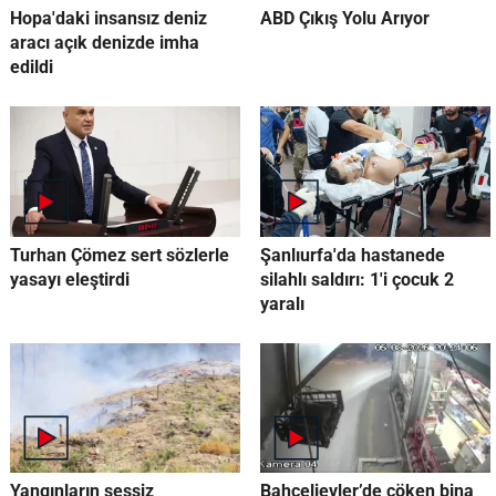
Hopa'daki insansız deniz
ABD Çıkış Yolu Arıyor
aracı açık denizde imha
edildi
Turhan Çömez sert sözlerle
Şanlıurfa'da hastanede
yasayı eleştirdi
silahlı saldırı: 1'i çocuk 2
yaralı
Yangınların sessiz
Bahçelievler’de çöken bina