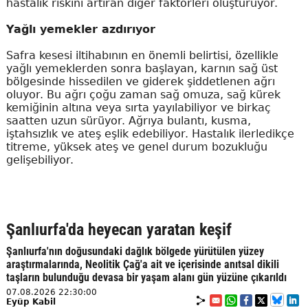
hastalık riskini artıran diğer faktörleri oluşturuyor.
Yağlı yemekler azdırıyor
Safra kesesi iltihabının en önemli belirtisi, özellikle
yağlı yemeklerden sonra başlayan, karnın sağ üst
bölgesinde hissedilen ve giderek şiddetlenen ağrı
oluyor. Bu ağrı çoğu zaman sağ omuza, sağ kürek
kemiğinin altına veya sırta yayılabiliyor ve birkaç
saatten uzun sürüyor. Ağrıya bulantı, kusma,
iştahsızlık ve ateş eşlik edebiliyor. Hastalık ilerledikçe
titreme, yüksek ateş ve genel durum bozukluğu
gelişebiliyor.
Şanlıurfa'da heyecan yaratan keşif
Şanlıurfa'nın doğusundaki dağlık bölgede yürütülen yüzey
araştırmalarında, Neolitik Çağ'a ait ve içerisinde anıtsal dikili
taşların bulunduğu devasa bir yaşam alanı gün yüzüne çıkarıldı
07.08.2026 22:30:00
Eyüp Kabil