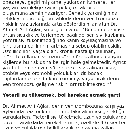
obeziteye, geçirilmiş ameliyatlardan kansere, ileri
yaştan hamileliğe kadar pek çok faktör pıhtı
oluşumuna zemin hazırlıyor. Genetik yatkınlığın da
tetikleyici olabildiği bu tabloda derin ven trombozu
riskinin yaz aylarında artış gösterdiğini anlatan Dr.
Ahmet Arif Ağlar, şu bilgileri verdi: "Bunun nedeni ise
artan sıcaklık ve terlemeye bağlı gelişen sıvı kaybının,
yeterli sıvı tüketilmediğinde kanın koyulaşmasına ve
pıhtılaşma eğiliminin artmasına sebep olabilmesidir.
Özellikle ileri yaşta olan, kronik hastalığı bulunan,
diüretik kullanan ve uzun süre güneş altında çalışan
kişilerde bu risk daha belirgin hale gelmektedir. Ayrıca
yaz tatillerinde uzun süre hareketsiz kalınan uçak,
otobüs veya otomobil yolculukları da bacak
toplardamarlarında kan akımını yavaşlatarak derin
ven trombozu gelişme riskini artırabilmektedir."
Yeterli su tüketmek, bol hareket etmek şart!
Dr. Ahmet Arif Ağlar, derin ven trombozuna karşı yaz
aylarında bazı önlemlerin mutlaka alınması gerektiğini
vurgularken, "Yeterli sıvı tüketmek, uzun yolculuklarda
düzenli aralıklarla hareket etmek, özellikle 4-6 saatten
uzun yolculuklarda belirli aralıklarla ayağa kalkıp