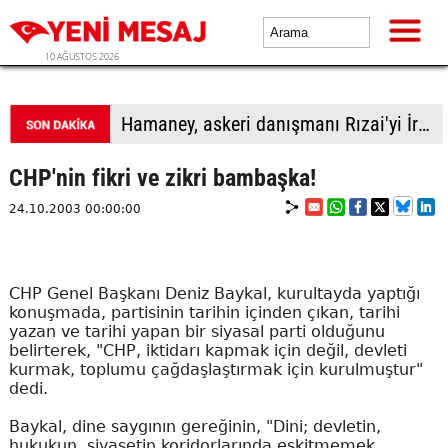
10 AĞUSTOS 2026
Trump: İran ile temasları fazla büyütmeden yürütüyoruz
CHP'nin fikri ve zikri bambaşka!
24.10.2003 00:00:00
CHP Genel Başkanı Deniz Baykal, kurultayda yaptığı
konuşmada, partisinin tarihin içinden çıkan, tarihi
yazan ve tarihi yapan bir siyasal parti olduğunu
belirterek, "CHP, iktidarı kapmak için değil, devleti
kurmak, toplumu çağdaşlaştırmak için kurulmuştur"
dedi.
Baykal, dine saygının gereğinin, "Dini; devletin,
hukukun, siyasetin koridorlarında eskitmemek,