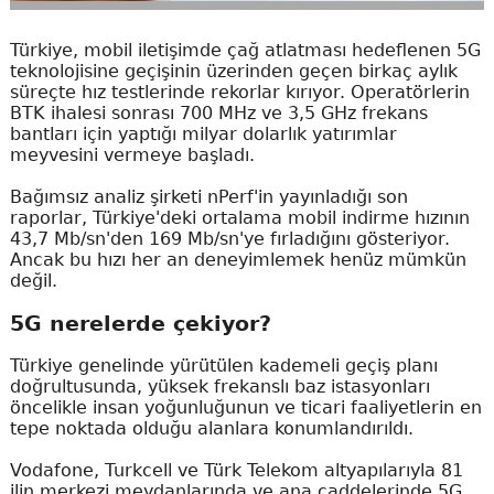
Türkiye, mobil iletişimde çağ atlatması hedeflenen 5G
teknolojisine geçişinin üzerinden geçen birkaç aylık
süreçte hız testlerinde rekorlar kırıyor. Operatörlerin
BTK ihalesi sonrası 700 MHz ve 3,5 GHz frekans
bantları için yaptığı milyar dolarlık yatırımlar
meyvesini vermeye başladı.
Bağımsız analiz şirketi nPerf'in yayınladığı son
raporlar, Türkiye'deki ortalama mobil indirme hızının
43,7 Mb/sn'den 169 Mb/sn'ye fırladığını gösteriyor.
Ancak bu hızı her an deneyimlemek henüz mümkün
değil.
5G nerelerde çekiyor?
Türkiye genelinde yürütülen kademeli geçiş planı
doğrultusunda, yüksek frekanslı baz istasyonları
öncelikle insan yoğunluğunun ve ticari faaliyetlerin en
tepe noktada olduğu alanlara konumlandırıldı.
Vodafone, Turkcell ve Türk Telekom altyapılarıyla 81
ilin merkezi meydanlarında ve ana caddelerinde 5G