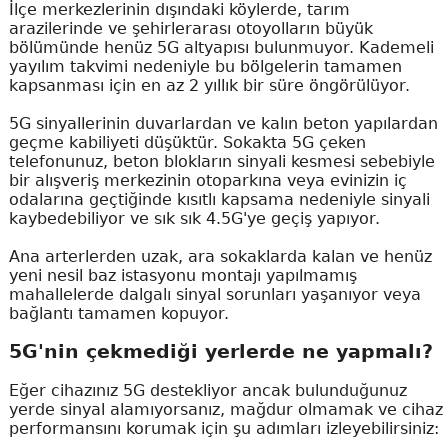
İlçe merkezlerinin dışındaki köylerde, tarım
arazilerinde ve şehirlerarası otoyolların büyük
bölümünde henüz 5G altyapısı bulunmuyor. Kademeli
yayılım takvimi nedeniyle bu bölgelerin tamamen
kapsanması için en az 2 yıllık bir süre öngörülüyor.
5G sinyallerinin duvarlardan ve kalın beton yapılardan
geçme kabiliyeti düşüktür. Sokakta 5G çeken
telefonunuz, beton blokların sinyali kesmesi sebebiyle
bir alışveriş merkezinin otoparkına veya evinizin iç
odalarına geçtiğinde kısıtlı kapsama nedeniyle sinyali
kaybedebiliyor ve sık sık 4.5G'ye geçiş yapıyor.
Ana arterlerden uzak, ara sokaklarda kalan ve henüz
yeni nesil baz istasyonu montajı yapılmamış
mahallelerde dalgalı sinyal sorunları yaşanıyor veya
bağlantı tamamen kopuyor.
5G'nin çekmediği yerlerde ne yapmalı?
Eğer cihazınız 5G destekliyor ancak bulunduğunuz
yerde sinyal alamıyorsanız, mağdur olmamak ve cihaz
performansını korumak için şu adımları izleyebilirsiniz: