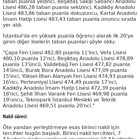
taban puanla yedinci, Beşiktaş Sakıp Sabancı Anadolu
Lisesi 486,28 taban puanla sekizinci, Kadıköy Anadolu
Lisesi 483,86 taban puanla dokuzuncu, Kartal Anadolu
İmam Hatip Lisesi 483,43 taban puanla onuncu sırada
yer aldı.
İstanbul'da en yüksek puanla öğrenci alarak ilk 20'ye
giren diğer liselerin taban puanları şöyle oldu:
"Çapa Fen Lisesi 482,80 puanla 11'inci, Vefa Lisesi
480,10 puanla 12'nci, Beşiktaş Anadolu Lisesi 478,89
puanla 13'üncü, Validebağ Fen Lisesi 477,82 puanla
14'üncü, Burak Bora Anadolu Lisesi 477,09 puanla
15'inci, Yüksel-İlhan Alanyalı Fen Lisesi 474,93 puanla
16'ncı, Pertevniyal Lisesi 474,49 puanla 17'nci,
Kadıköy Anadolu İmam Hatip Lisesi 472,39 puanla
18'nci, Şehit İlhan Varank Fen Lisesi 469,98 puanla
19'uncu, Teknopark İstanbul Mesleki ve Teknik
Anadolu Lisesi 469,51 puanla 20'nci."
Nakil süreci
Öte yandan yerleştirmeye esas birinci nakil için
tercihler bugün başladı. Birinci nakil tercihleri, 7