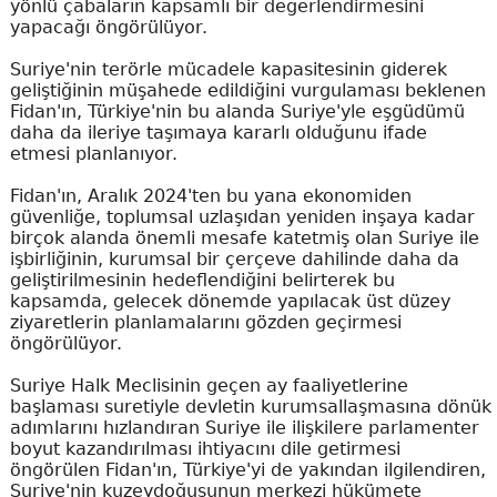
yönlü çabaların kapsamlı bir değerlendirmesini
yapacağı öngörülüyor.
Suriye'nin terörle mücadele kapasitesinin giderek
geliştiğinin müşahede edildiğini vurgulaması beklenen
Fidan'ın, Türkiye'nin bu alanda Suriye'yle eşgüdümü
daha da ileriye taşımaya kararlı olduğunu ifade
etmesi planlanıyor.
Fidan'ın, Aralık 2024'ten bu yana ekonomiden
güvenliğe, toplumsal uzlaşıdan yeniden inşaya kadar
birçok alanda önemli mesafe katetmiş olan Suriye ile
işbirliğinin, kurumsal bir çerçeve dahilinde daha da
geliştirilmesinin hedeflendiğini belirterek bu
kapsamda, gelecek dönemde yapılacak üst düzey
ziyaretlerin planlamalarını gözden geçirmesi
öngörülüyor.
Suriye Halk Meclisinin geçen ay faaliyetlerine
başlaması suretiyle devletin kurumsallaşmasına dönük
adımlarını hızlandıran Suriye ile ilişkilere parlamenter
boyut kazandırılması ihtiyacını dile getirmesi
öngörülen Fidan'ın, Türkiye'yi de yakından ilgilendiren,
Suriye'nin kuzeydoğusunun merkezi hükümete