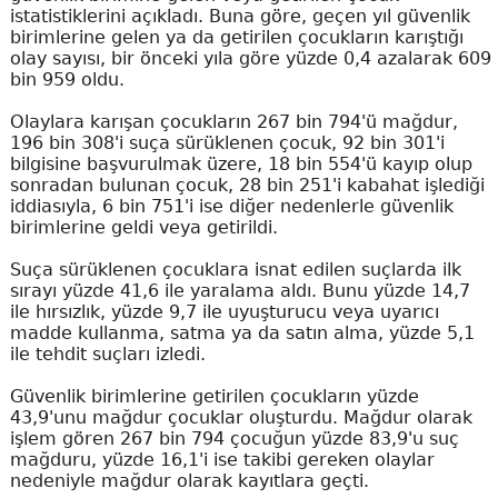
istatistiklerini açıkladı. Buna göre, geçen yıl güvenlik
birimlerine gelen ya da getirilen çocukların karıştığı
olay sayısı, bir önceki yıla göre yüzde 0,4 azalarak 609
bin 959 oldu.
Olaylara karışan çocukların 267 bin 794'ü mağdur,
196 bin 308'i suça sürüklenen çocuk, 92 bin 301'i
bilgisine başvurulmak üzere, 18 bin 554'ü kayıp olup
sonradan bulunan çocuk, 28 bin 251'i kabahat işlediği
iddiasıyla, 6 bin 751'i ise diğer nedenlerle güvenlik
birimlerine geldi veya getirildi.
Suça sürüklenen çocuklara isnat edilen suçlarda ilk
sırayı yüzde 41,6 ile yaralama aldı. Bunu yüzde 14,7
ile hırsızlık, yüzde 9,7 ile uyuşturucu veya uyarıcı
madde kullanma, satma ya da satın alma, yüzde 5,1
ile tehdit suçları izledi.
Güvenlik birimlerine getirilen çocukların yüzde
43,9'unu mağdur çocuklar oluşturdu. Mağdur olarak
işlem gören 267 bin 794 çocuğun yüzde 83,9'u suç
mağduru, yüzde 16,1'i ise takibi gereken olaylar
nedeniyle mağdur olarak kayıtlara geçti.