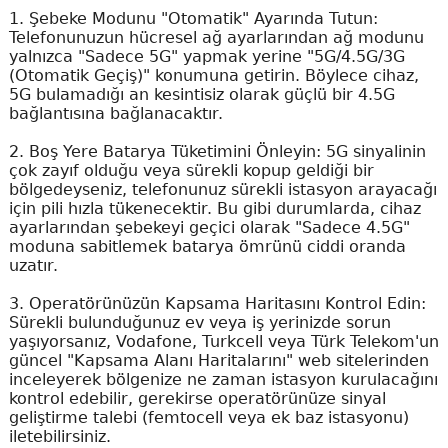
1. Şebeke Modunu "Otomatik" Ayarında Tutun:
Telefonunuzun hücresel ağ ayarlarından ağ modunu
yalnızca "Sadece 5G" yapmak yerine "5G/4.5G/3G
(Otomatik Geçiş)" konumuna getirin. Böylece cihaz,
5G bulamadığı an kesintisiz olarak güçlü bir 4.5G
bağlantısına bağlanacaktır.
2. Boş Yere Batarya Tüketimini Önleyin: 5G sinyalinin
çok zayıf olduğu veya sürekli kopup geldiği bir
bölgedeyseniz, telefonunuz sürekli istasyon arayacağı
için pili hızla tükenecektir. Bu gibi durumlarda, cihaz
ayarlarından şebekeyi geçici olarak "Sadece 4.5G"
moduna sabitlemek batarya ömrünü ciddi oranda
uzatır.
3. Operatörünüzün Kapsama Haritasını Kontrol Edin:
Sürekli bulunduğunuz ev veya iş yerinizde sorun
yaşıyorsanız, Vodafone, Turkcell veya Türk Telekom'un
güncel "Kapsama Alanı Haritalarını" web sitelerinden
inceleyerek bölgenize ne zaman istasyon kurulacağını
kontrol edebilir, gerekirse operatörünüze sinyal
geliştirme talebi (femtocell veya ek baz istasyonu)
iletebilirsiniz.