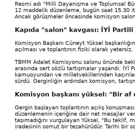
Resmi adı "Milli Dayanışma ve Toplumsal Büt
12 maddelik düzenleme, bugün saat 15.30 it
Ancak görüşmeler öncesinde komisyon salonu
Kapıda "salon" kavgası: İYİ Partili
Komisyon Başkanı Cüneyt Yüksel başkanlığınd
açılması ve toplantının fiziki olarak yetersiz
TBMM Adalet Komisyonu salonu önünde bekleyen 
arasında sert sözlü tartışmalar yaşandı. İYİ Par
kamuoyundan ve milletvekillerinden kaçırıla
sürdü. Gerginliğin ardından komisyon, tartış
Komisyon başkanı yüksel: "Bir af
Gergin başlayan toplantının açılış konuşmas
düzenlemenin içeriğine dair net mesajlar verdi
taşımadığını vurgulayan Yüksel, "Bu teklif, m
iradesinin somut bir tezahürüdür. Tarihi bir s