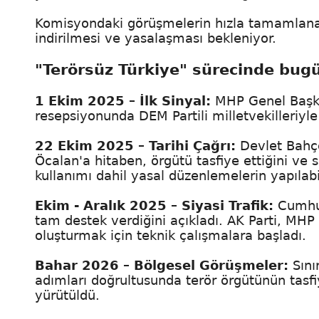
Komisyondaki görüşmelerin hızla tamamlanar
indirilmesi ve yasalaşması bekleniyor.
"Terörsüz Türkiye" sürecinde bugü
1 Ekim 2025 – İlk Sinyal:
MHP Genel Başka
resepsiyonunda DEM Partili milletvekilleriyle 
22 Ekim 2025 – Tarihi Çağrı:
Devlet Bahçe
Öcalan'a hitaben, örgütü tasfiye ettiğini ve 
kullanımı dahil yasal düzenlemelerin yapılabil
Ekim - Aralık 2025 – Siyasi Trafik:
Cumhur
tam destek verdiğini açıkladı. AK Parti, MH
oluşturmak için teknik çalışmalara başladı.
Bahar 2026 – Bölgesel Görüşmeler:
Sını
adımları doğrultusunda terör örgütünün tasfiy
yürütüldü.