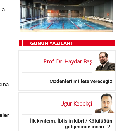
'a
Prof. Dr. Haydar Baş
Madenleri millete vereceğiz
sına
Uğur Kepekçi
eler
İlk kıvılcım: İblis'in kibri / Kötülüğün
gölgesinde insan -2-