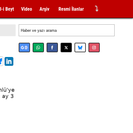
⤵
l-i Beyt
Video
Arşiv
Resmi İlanlar
nlü'ye
7 ay 3