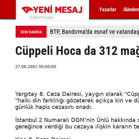
Yazarlar
Günde
07 AĞUSTOS 2026
BTP, Bandırma’da esnaf ve vatandaş
Cüppeli Hoca da 312 ma
27.06.2001 00:00:00
Yargıtay 8. Ceza Dairesi, yaygın olarak "C
"halkı din farklılığı gözeterek açıkça kin ve 
günlük hapis cezasını onadı.
İstanbul 2 Numaralı DGM'nin Ünlü hakkında sö
gereğince verdiği bu cezaya ilişkin kararın t