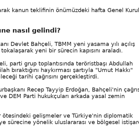
ak kanun teklifinin önümüzdeki hafta Genel Kurul
ne nasıl gelindi?
nı Devlet Bahçeli, TBMM yeni yasama yılı açılış
tokalaşarak yeni bir sürecin kapısını araladı.
li, parti grup toplantısında teröristbaşı Abdullah
silah bıraktığını haykırması şartıyla "Umut Hakkı"
eceği tarihi çağrısını gerçekleştirdi.
başkanı Recep Tayyip Erdoğan, Bahçeli'nin çağrı
P ve DEM Parti hukukçuları arkada yasal zemin
r ötesindeki gelişmeler ve Türkiye'nin diplomatik
e sürecine yönelik uluslararası ve bölgesel istişar