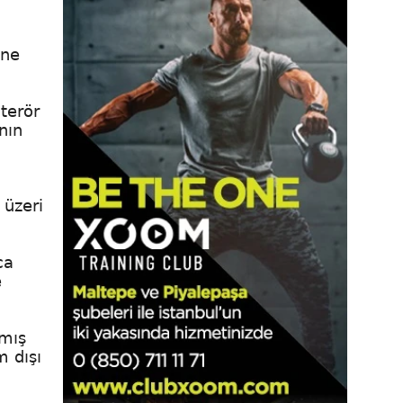
öne
terör
nın
 üzeri
ca
e
lmış
 dışı