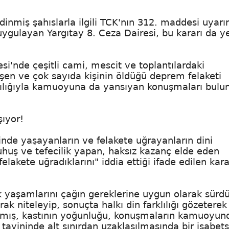
inmiş şahıslarla ilgili TCK'nın 312. maddesi uyarı
ygulayan Yargıtay 8. Ceza Dairesi, bu kararı da y
i'nde çeşitli cami, mescit ve toplantılardaki
şen ve çok sayıda kişinin öldüğü deprem felaketi
racılığıyla kamuoyuna da yansıyan konuşmaları bul
şıyor!
de yaşayanların ve felakete uğrayanların dini
huş ve tefecilik yapan, haksız kazanç elde eden
felakete uğradıklarını" iddia ettiği ifade edilen kar
 yaşamlarını çağın gereklerine uygun olarak sürd
rak niteleyip, sonuçta halkı din farklılığı gözeterek
şılmış, kastının yoğunluğu, konuşmaların kamuoyun
tayininde alt sınırdan uzaklaşılmasında bir isabetsi