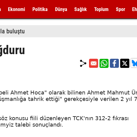
m
Ekonomi
Politika
Dünya
Sağlık
Toplum
Spor
Eh
la buluştu
ğduru
üppeli Ahmet Hoca" olarak bilinen Ahmet Mahmut Ü
düşmanlığa tahrik ettiği" gerekçesiyle verilen 2 yıl 
z konusu fiili düzenleyen TCK'nın 312-2 fıkrası
emyiz talebi sonuçlandı.