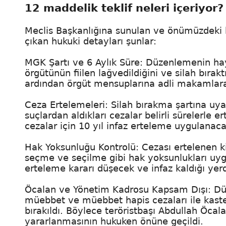
12 maddelik teklif neleri içeriyor?
Meclis Başkanlığına sunulan ve önümüzdeki h
çıkan hukuki detayları şunlar:
MGK Şartı ve 6 Aylık Süre: Düzenlemenin hay
örgütünün fiilen lağvedildiğini ve silah bırak
ardından örgüt mensuplarına adli makamlara 
Ceza Ertelemeleri: Silah bırakma şartına uya
suçlardan aldıkları cezalar belirli sürelerle ert
cezalar için 10 yıl infaz erteleme uygulanaca
Hak Yoksunluğu Kontrolü: Cezası ertelenen k
seçme ve seçilme gibi hak yoksunlukları uygu
erteleme kararı düşecek ve infaz kaldığı y
Öcalan ve Yönetim Kadrosu Kapsam Dışı: Düz
müebbet ve müebbet hapis cezaları ile kast
bırakıldı. Böylece teröristbaşı Abdullah Öcal
yararlanmasının hukuken önüne geçildi.