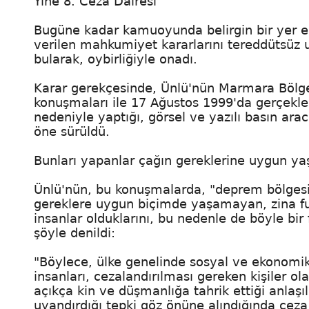
Yine 8. Ceza Dairesi
Bugüne kadar kamuoyunda belirgin bir yer ed
verilen mahkumiyet kararlarını tereddütsüz u
bularak, oybirliğiyle onadı.
Karar gerekçesinde, Ünlü'nün Marmara Bölges
konuşmaları ile 17 Ağustos 1999'da gerçekle
nedeniyle yaptığı, görsel ve yazılı basın a
öne sürüldü.
Bunları yapanlar çağın gereklerine uygun ya
Ünlü'nün, bu konuşmalarda, "deprem bölgesin
gereklere uygun biçimde yaşamayan, zina fu
insanlar olduklarını, bu nedenle de böyle bir 
şöyle denildi:
"Böylece, ülke genelinde sosyal ve ekonomik
insanları, cezalandırılması gereken kişiler ola
açıkça kin ve düşmanlığa tahrik ettiği anla
uyandırdığı tepki göz önüne alındığında ceza 