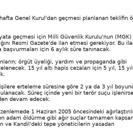
afta Genel Kurul'dan geçmesi planlanan teklifin 
ata geçmesi için Milli Güvenlik Kurulu'nun (MGK) 
tığını Resmi Gazete'de ilan etmesi gerekiyor. Bu ila
başvurmaları için 6 aylık süre tanınacak.
nların; örgüt üyeliği, yardım ve propaganda gibi
elenecek. 15 yıl altı hapis cezaları için 5 yıl, 15 yıl
k.
işilere erteleme süresine göre 2 ya da 3 yıl boyun
lanacak. Süreç içinde yeni bir terör suçu işlenirs
erden devam edecek.
enlemede 1 Haziran 2005 öncesindeki ağırlaştırı
en adam öldürme gibi ağır suçlar tamamen kapsam
an ve Kandil'deki tepe yöneticilerin yasadan