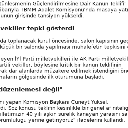
ünleşmenin Güçlendirilmesine Dair Kanun Teklifi"
ibarıyla TBMM Adalet Komisyonu'nda masaya yatır
nun girişinde tansiyon yükseldi.
 vekiller tepki gösterdi
a toplanacak kurul öncesinde, salon kapısının ge
, küçük bir salonda yapılması muhalefetin tepkisini 
İYİ Parti milletvekilleri ile AK Parti milletvekil
tili vekiller, böylesine kritik bir kanun teklifinin
rak dar alanlarda müzakere edilmek istendiğini ön
maların gölgesinde ilk oturumuna başladı.
 düzenlemesi değil"
ını yapan Komisyon Başkanı Cüneyt Yüksel,
. Söz konusu teklifin kesinlikle bir genel af niteliğ
illetimizin 40 yılı aşkın sürelik kanayan yarasını s
orumluluğu yerine getiriyoruz" ifadelerini kullandı.