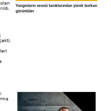
 olan
Yangınların sessiz tanıklarından yürek burkan
ıldı.
görüntüler
ç
çekti.
leri
e
i
arma