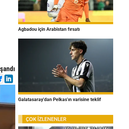
Agbadou için Arabistan fırsatı
n
aşandı
Galatasaray'dan Pelkas'ın varisine teklif