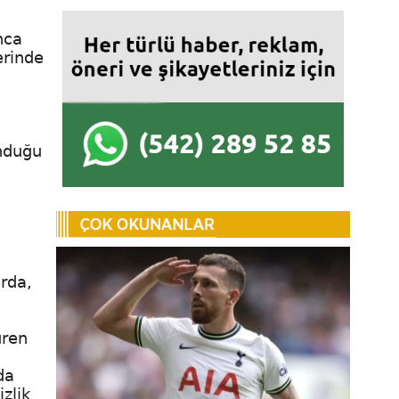
nca
erinde
unduğu
arda,
üren
da
zlik