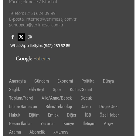
Küçükçekmece / İstanbul
Telefon: (212) 624 09 99
E-posta: internet@yenimesaj.com.tr
gundogdu@yenimesaj.com.tr
WhatsApp iletişim:
(542)
289 52 85
Anasayfa
Gündem
Ekonomi
Politika
Dünya
Sağlık
Ehl-i Beyt
Spor
Kültür/Sanat
Toplum/Yerel
Aile/Anne/Bebek
Çocuk
İslam/Ramazan
Bilim/Teknoloji
Galeri
Doğa/Gezi
Hukuk
Eğitim
Emlak
Diğer
İBB
Özel Haber
Resmi İlanlar
Yazarlar
Künye
İletişim
Arşiv
Arama
Abonelik
XML/RSS