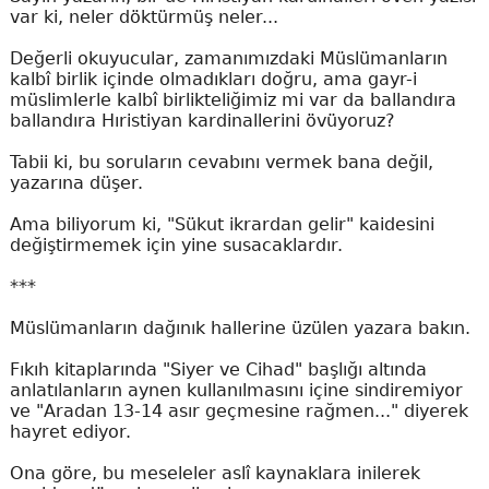
var ki, neler döktürmüş neler...
Değerli okuyucular, zamanımızdaki Müslümanların
kalbî birlik içinde olmadıkları doğru, ama gayr-i
müslimlerle kalbî birlikteliğimiz mi var da ballandıra
ballandıra Hıristiyan kardinallerini övüyoruz?
Tabii ki, bu soruların cevabını vermek bana değil,
yazarına düşer.
Ama biliyorum ki, "Sükut ikrardan gelir" kaidesini
değiştirmemek için yine susacaklardır.
***
Müslümanların dağınık hallerine üzülen yazara bakın.
Fıkıh kitaplarında "Siyer ve Cihad" başlığı altında
anlatılanların aynen kullanılmasını içine sindiremiyor
ve "Aradan 13-14 asır geçmesine rağmen..." diyerek
hayret ediyor.
Ona göre, bu meseleler aslî kaynaklara inilerek