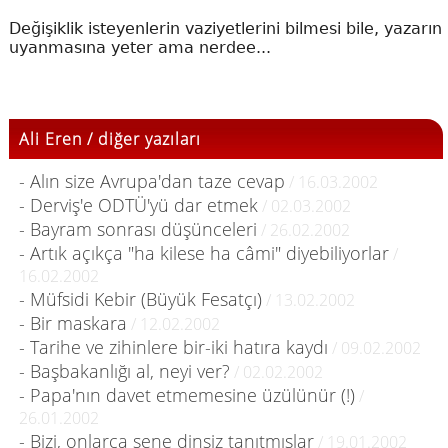
Değişiklik isteyenlerin vaziyetlerini bilmesi bile, yazarın
uyanmasına yeter ama nerdee...
Ali Eren / diğer yazıları
- Alın size Avrupa'dan taze cevap
/ 16.03.2002
- Derviş'e ODTÜ'yü dar etmek
/ 02.03.2002
- Bayram sonrası düşünceleri
/ 26.02.2002
- Artık açıkça "ha kilese ha câmi" diyebiliyorlar
/
16.02.2002
- Müfsidi Kebir (Büyük Fesatçı)
/ 13.02.2002
- Bir maskara
/ 12.02.2002
- Tarihe ve zihinlere bir-iki hatıra kaydı
/ 09.02.2002
- Başbakanlığı al, neyi ver?
/ 02.02.2002
- Papa'nın davet etmemesine üzülünür (!)
/
26.01.2002
- Bizi, onlarca sene dinsiz tanıtmışlar
/ 19.01.2002