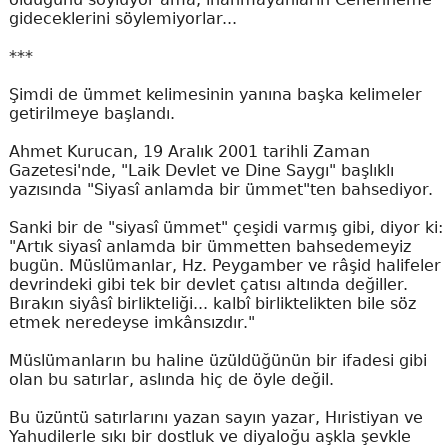
gideceklerini söylemiyorlar...
***
Şimdi de ümmet kelimesinin yanına başka kelimeler
getirilmeye başlandı.
Ahmet Kurucan, 19 Aralık 2001 tarihli Zaman
Gazetesi'nde, "Laik Devlet ve Dine Saygı" başlıklı
yazısında "Siyasî anlamda bir ümmet"ten bahsediyor.
Sanki bir de "siyasî ümmet" çeşidi varmış gibi, diyor ki:
"Artık siyasî anlamda bir ümmetten bahsedemeyiz
bugün. Müslümanlar, Hz. Peygamber ve râşid halifeler
devrindeki gibi tek bir devlet çatısı altında değiller.
Bırakın siyâsî birlikteliği... kalbî birliktelikten bile söz
etmek neredeyse imkânsızdır."
Müslümanların bu haline üzüldüğünün bir ifadesi gibi
olan bu satırlar, aslında hiç de öyle değil.
Bu üzüntü satırlarını yazan sayın yazar, Hıristiyan ve
Yahudilerle sıkı bir dostluk ve diyaloğu aşkla şevkle