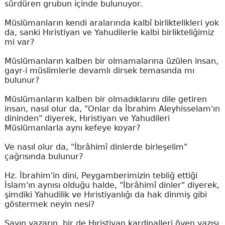
sürdüren grubun içinde bulunuyor.
Müslümanların kendi aralarında kalbî birliktelikleri yok
da, sanki Hıristiyan ve Yahudilerle kalbi birlikteliğimiz
mi var?
Müslümanların kalben bir olmamalarına üzülen insan,
gayr-i müslimlerle devamlı dirsek temasında mı
bulunur?
Müslümanların kalben bir olmadıklarını dile getiren
insan, nasıl olur da, "Onlar da İbrahim Aleyhisselam'ın
dininden" diyerek, Hıristiyan ve Yahudileri
Müslümanlarla aynı kefeye koyar?
Ve nasıl olur da, "İbrâhimî dinlerde birleşelim"
çağrısında bulunur?
Hz. İbrahim'in dini, Peygamberimizin tebliğ ettiği
İslam'ın aynısı olduğu halde, "İbrâhimî dinler" diyerek,
şimdiki Yahudilik ve Hıristiyanlığı da hak dinmiş gibi
göstermek neyin nesi?
Sayın yazarın, bir de Hıristiyan kardinalleri öven yazısı