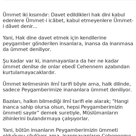
Ümmet iki kısımdır: Davet edildikleri hak dini kabul
edenlere Ümmet-i icâbet, kabul etmeyenlere Ümmet-
i dâvet denir...
Yani, Hak dine davet etmek için kendilerine
peygamber gönderilen insanlara, inansa da inanmasa
da ümmet deniliyor.
Şu kadar var ki, inanmayanlara da her ne kadar
ümmet denilse de onlar ebedî Cehennem azabından
kurtulamayacaklardır.
Ümmet kelimesinin ilmî tarifi böyle ama, halk dilinde,
sadece Peygamberimize inananlara ümmet deniliyor.
Bazıları, halkın bilmediği ilmî tarifi ele alarak; "Hangi
inanca sahip olursa olsun, hepsi Peygamberimizin
ümmeti sayılır" demek suretiyle, Müslümanların
zihinlerini bulandırmaya çalışıyorlar.
Yani, bütün insanların Peygamberimizin ümmeti
olduğunu söylüyor ama, inanmayanların Cehenneme