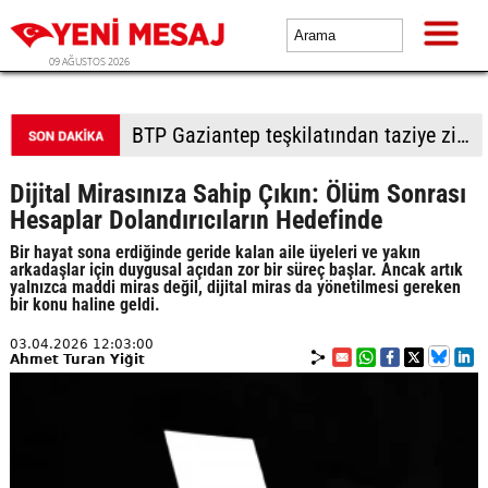
09 AĞUSTOS 2026
BTP Gaziantep teşkilatından taziye ziyareti: Cevizli köyü halkıyla buluşma
Dijital Mirasınıza Sahip Çıkın: Ölüm Sonrası
Hesaplar Dolandırıcıların Hedefinde
Bir hayat sona erdiğinde geride kalan aile üyeleri ve yakın
arkadaşlar için duygusal açıdan zor bir süreç başlar. Ancak artık
yalnızca maddi miras değil, dijital miras da yönetilmesi gereken
bir konu haline geldi.
03.04.2026 12:03:00
Ahmet Turan Yiğit