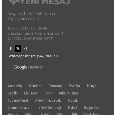
Beşyol Mah. 502. Sok. No: 6/1
Küçükçekmece / İstanbul
Telefon: (212) 624 09 99
E-posta: internet@yenimesaj.com.tr
gundogdu@yenimesaj.com.tr
WhatsApp iletişim:
(542)
289 52 85
Anasayfa
Gündem
Ekonomi
Politika
Dünya
Sağlık
Ehl-i Beyt
Spor
Kültür/Sanat
Toplum/Yerel
Aile/Anne/Bebek
Çocuk
İslam/Ramazan
Bilim/Teknoloji
Galeri
Doğa/Gezi
Hukuk
Eğitim
Emlak
Diğer
İBB
Özel Haber