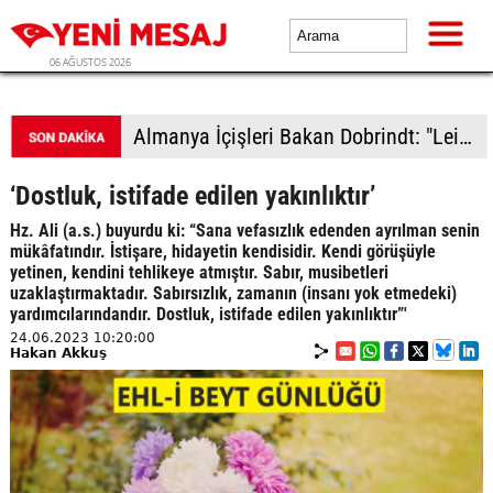
06 AĞUSTOS 2026
KKTC'de yüksek sıcaklıklar nedeniyle öğle saatlerinde açık alanda çalışmak 10 gün süreyle yasaklandı
‘Dostluk, istifade edilen yakınlıktır’
Hz. Ali (a.s.) buyurdu ki: “Sana vefasızlık edenden ayrılman senin
mükâfatındır. İstişare, hidayetin kendisidir. Kendi görüşüyle
yetinen, kendini tehlikeye atmıştır. Sabır, musibetleri
uzaklaştırmaktadır. Sabırsızlık, zamanın (insanı yok etmedeki)
yardımcılarındandır. Dostluk, istifade edilen yakınlıktır”'
24.06.2023 10:20:00
Hakan Akkuş