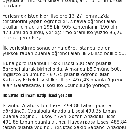
uygulanan merkezi sınavın sonuçları, 10 Temmuz'da
açıklandı.
Yerleşmek istedikleri liselere 13-27 Temmuz'da
tercihlerini yapan öğrenciler, sınavla öğrenci alan
okullar için açılan 198 bin 905 kontenjanın 190 bin
473'ünü doldurdu, yerleştirme oranı ise yüzde 95,76
olarak gerçekleşti.
İlk yerleştirme sonuçlarına göre, İstanbul'da en
yüksek taban puanla öğrenci alan ilk 20 lise belli oldu.
Buna göre İstanbul Erkek Lisesi 500 tam puanla
öğrenci alarak birinci oldu. Almanca bölümüne 500,
İngilizce bölümüne 497,75 puanla öğrenci alan
Kabataş Erkek Lisesi ikinciliğe, 497,43 puanla öğrenci
alan Galatasaray Lisesi ise üçüncülüğe yerleşti.
İlk 20'de iki imam hatip lisesi yer aldı
İstanbul Atatürk Fen Lisesi 494,88 taban puanla
dördüncü, Cağaloğlu Anadolu Lisesi 493,35 taban
puanla beşinci, Hüseyin Avni Sözen Anadolu Lisesi
491,85 taban puanla altıncı, Haydarpaşa Lisesi 488,84
taban puanla yedinci, Beşiktaş Sakıp Sabancı Anadolu