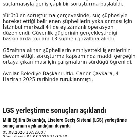
suçlamasıyla geniş çaplı bir soruşturma başlatıldı.
Yürütülen soruşturma çerçevesinde, suç şüphesiyle
hareket ettiği belirlenen şüphelilerin yakalanması için
İstanbul merkezli 4 ilde eş zamanlı operasyon
düzenlendi. Güvenlik güçlerinin gerçekleştirdiği
baskınlarda toplam 13 şüpheli gözaltına alındı.
Gözaltına alınan şüphelilerin emniyetteki işlemlerinin
devam ettiği, soruşturma kapsamında maddi gerçeğin
ortaya çıkarılması için çalışmaların sürdüğü öğrenildi.
Avcılar Belediye Başkanı Utku Caner Çaykara, 4
Haziran 2025 tarihinde tutuklanmıştı.
LGS yerleştirme sonuçları açıklandı
Milli Eğitim Bakanlığı, Liselere Geçiş Sistemi (LGS) yerleştirme
sonuçlarının açıklandığını duyurdu
05.08.2026 10:52:00 /
Güncelleme: 05.08.2026 11:32:50