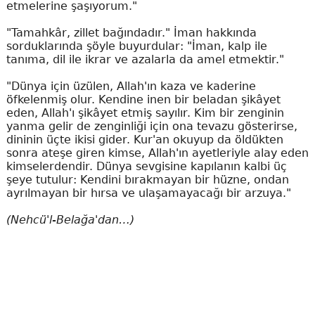
etmelerine şaşıyorum."
"Tamahkâr, zillet bağındadır." İman hakkında
sorduklarında şöyle buyurdular: "İman, kalp ile
tanıma, dil ile ikrar ve azalarla da amel etmektir."
"Dünya için üzülen, Allah'ın kaza ve kaderine
öfkelenmiş olur. Kendine inen bir beladan şikâyet
eden, Allah'ı şikâyet etmiş sayılır. Kim bir zenginin
yanma gelir de zenginliği için ona tevazu gösterirse,
dininin üçte ikisi gider. Kur'an okuyup da öldükten
sonra ateşe giren kimse, Allah'ın ayetleriyle alay eden
kimselerdendir. Dünya sevgisine kapılanın kalbi üç
şeye tutulur: Kendini bırakmayan bir hüzne, ondan
ayrılmayan bir hırsa ve ulaşamayacağı bir arzuya."
(Nehcü'l-Belağa'dan…)