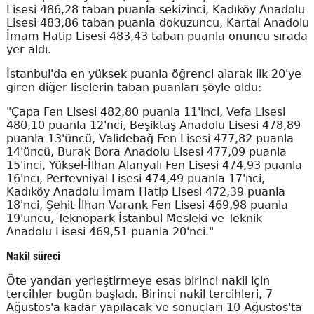
Lisesi 486,28 taban puanla sekizinci, Kadıköy Anadolu
Lisesi 483,86 taban puanla dokuzuncu, Kartal Anadolu
İmam Hatip Lisesi 483,43 taban puanla onuncu sırada
yer aldı.
İstanbul'da en yüksek puanla öğrenci alarak ilk 20'ye
giren diğer liselerin taban puanları şöyle oldu:
"Çapa Fen Lisesi 482,80 puanla 11'inci, Vefa Lisesi
480,10 puanla 12'nci, Beşiktaş Anadolu Lisesi 478,89
puanla 13'üncü, Validebağ Fen Lisesi 477,82 puanla
14'üncü, Burak Bora Anadolu Lisesi 477,09 puanla
15'inci, Yüksel-İlhan Alanyalı Fen Lisesi 474,93 puanla
16'ncı, Pertevniyal Lisesi 474,49 puanla 17'nci,
Kadıköy Anadolu İmam Hatip Lisesi 472,39 puanla
18'nci, Şehit İlhan Varank Fen Lisesi 469,98 puanla
19'uncu, Teknopark İstanbul Mesleki ve Teknik
Anadolu Lisesi 469,51 puanla 20'nci."
Nakil süreci
Öte yandan yerleştirmeye esas birinci nakil için
tercihler bugün başladı. Birinci nakil tercihleri, 7
Ağustos'a kadar yapılacak ve sonuçları 10 Ağustos'ta