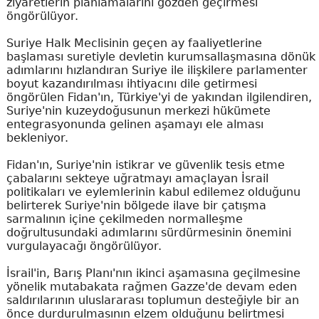
ziyaretlerin planlamalarını gözden geçirmesi
öngörülüyor.
Suriye Halk Meclisinin geçen ay faaliyetlerine
başlaması suretiyle devletin kurumsallaşmasına dönük
adımlarını hızlandıran Suriye ile ilişkilere parlamenter
boyut kazandırılması ihtiyacını dile getirmesi
öngörülen Fidan'ın, Türkiye'yi de yakından ilgilendiren,
Suriye'nin kuzeydoğusunun merkezi hükümete
entegrasyonunda gelinen aşamayı ele alması
bekleniyor.
Fidan'ın, Suriye'nin istikrar ve güvenlik tesis etme
çabalarını sekteye uğratmayı amaçlayan İsrail
politikaları ve eylemlerinin kabul edilemez olduğunu
belirterek Suriye'nin bölgede ilave bir çatışma
sarmalının içine çekilmeden normalleşme
doğrultusundaki adımlarını sürdürmesinin önemini
vurgulayacağı öngörülüyor.
İsrail'in, Barış Planı'nın ikinci aşamasına geçilmesine
yönelik mutabakata rağmen Gazze'de devam eden
saldırılarının uluslararası toplumun desteğiyle bir an
önce durdurulmasının elzem olduğunu belirtmesi