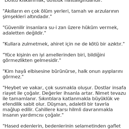
"Dostu kıskanmak, dostluk hastalığındandır."
"Akılların en çok ölüm yerleri, tamah ve arzularının
şimşekleri altındadır."
"Güvenilir insanlara su-i zan üzere hüküm vermek,
adaletten değildir."
"Kullara zulmetmek, ahiret için ne de kötü bir azıktır."
"Yüce kişinin en iyi amellerinden biri, bildiğini
görmezlikten gelmesidir."
"Kim hayâ elbisesine bürünürse, halk onun ayıplarını
görmez."
"Heybet ve vakar, çok susmakla oluşur. Dostlar insafa
riayet ile çoğalır. Değerler ihsanla artar. Nimet tevazu
ile tamamlanır. Sıkıntılara katlanmakla büyüklük ve
efendilik sabit olur. Düşman, adaletli bir tavırla
mağlup edilir. Cahillere karsı hilmli davranmakla
insanın yardımcısı çoğalır."
"Hased edenlerin, bedenlerinin selametinden gaflet