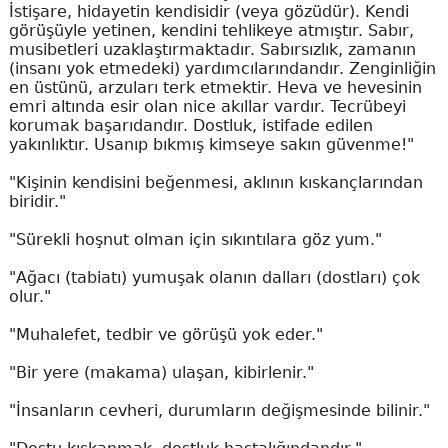
İstişare, hidayetin kendisidir (veya gözüdür). Kendi
görüşüyle yetinen, kendini tehlikeye atmıştır. Sabır,
musibetleri uzaklaştırmaktadır. Sabırsızlık, zamanın
(insanı yok etmedeki) yardımcılarındandır. Zenginliğin
en üstünü, arzuları terk etmektir. Heva ve hevesinin
emri altında esir olan nice akıllar vardır. Tecrübeyi
korumak başarıdandır. Dostluk, istifade edilen
yakınlıktır. Usanıp bıkmış kimseye sakın güvenme!"
"Kişinin kendisini beğenmesi, aklının kıskançlarından
biridir."
"Sürekli hoşnut olman için sıkıntılara göz yum."
"Ağacı (tabiatı) yumuşak olanın dalları (dostları) çok
olur."
"Muhalefet, tedbir ve görüşü yok eder."
"Bir yere (makama) ulaşan, kibirlenir."
"İnsanların cevheri, durumların değişmesinde bilinir."