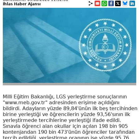
İhlas Haber Ajansı
Milli Eğitim Bakanlığı, LGS yerleştirme sonuçlarının
"www.meb.gov.tr" adresinden erişime açıldığını
bildirdi. Adayların yüzde 89,84'ünün ilk beş tercihinden
birine yerleştiği ve öğrencilerin yüzde 93,56'sının ilk
yerleştirmede tercihlerine yerleştiği ifade edildi.
Sınavla öğrenci alan okullar için açılan 198 bin 905
kontenjandan 190 bin 473'ünün öğrenciler tarafından
tercih edildiği, yerleştirme oranının ise yüzde 95,76