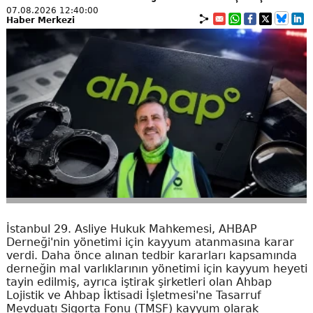
07.08.2026 12:40:00
Haber Merkezi
İstanbul 29. Asliye Hukuk Mahkemesi, AHBAP
Derneği'nin yönetimi için kayyum atanmasına karar
verdi. Daha önce alınan tedbir kararları kapsamında
derneğin mal varlıklarının yönetimi için kayyum heyeti
tayin edilmiş, ayrıca iştirak şirketleri olan Ahbap
Lojistik ve Ahbap İktisadi İşletmesi'ne Tasarruf
Mevduatı Sigorta Fonu (TMSF) kayyum olarak