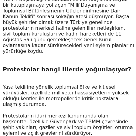
bir kutuplaşmaya yol açan "Millî Dayanışma ve
Toplumsal Bütünleşmenin Güçlendirilmesine Dair
Kanun Teklifi" sonrası sokağın ateşi düşmüyor. Başta
büyük şehirler olmak üzere Türkiye genelinde
protestoların merkezi haline gelen iller netleşirken,
sivil toplum kuruluşları ve kadın hareketleri de 11
Ağustos Salı günü gerçekleşecek Genel Kurul
oylamasına kadar sürdürecekleri yeni eylem planlarını
yürürlüğe koydu.
Protestolar hangi illerde yoğunlaşıyor?
Yasa teklifine yönelik toplumsal öfke ve kitlesel
yürüyüşler, özellikle milliyetçi hassasiyetlerin yüksek
olduğu kentler ile metropollerde kritik noktalara
ulaşmış durumda.
Protestoların idari merkezi konumunda olan
başkentte, özellikle Güvenpark ve TBMM çevresinde
şehit yakınları, gaziler ve sivil toplum örgütleri oturma
eylemi ve açlık grevlerini sürdürüyor.