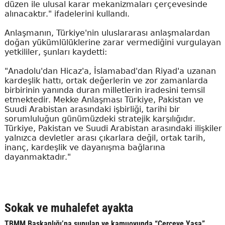
düzen ile ulusal karar mekanizmaları çerçevesinde
alınacaktır." ifadelerini kullandı.
Anlaşmanın, Türkiye'nin uluslararası anlaşmalardan
doğan yükümlülüklerine zarar vermediğini vurgulayan
yetkililer, şunları kaydetti:
"Anadolu'dan Hicaz'a, İslamabad'dan Riyad'a uzanan
kardeşlik hattı, ortak değerlerin ve zor zamanlarda
birbirinin yanında duran milletlerin iradesini temsil
etmektedir. Mekke Anlaşması Türkiye, Pakistan ve
Suudi Arabistan arasındaki işbirliği, tarihi bir
sorumluluğun günümüzdeki stratejik karşılığıdır.
Türkiye, Pakistan ve Suudi Arabistan arasındaki ilişkiler
yalnızca devletler arası çıkarlara değil, ortak tarih,
inanç, kardeşlik ve dayanışma bağlarına
dayanmaktadır."
Sokak ve muhalefet ayakta
TBMM Başkanlığı’na sunulan ve kamuoyunda “Çerçeve Yasa”