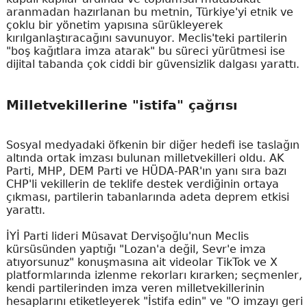
aranmadan hazırlanan bu metnin, Türkiye'yi etnik ve
çoklu bir yönetim yapısına sürükleyerek
kırılganlaştıracağını savunuyor. Meclis'teki partilerin
"boş kağıtlara imza atarak" bu süreci yürütmesi ise
dijital tabanda çok ciddi bir güvensizlik dalgası yarattı.
Milletvekillerine "istifa" çağrısı
Sosyal medyadaki öfkenin bir diğer hedefi ise taslağın
altında ortak imzası bulunan milletvekilleri oldu. AK
Parti, MHP, DEM Parti ve HÜDA-PAR'ın yanı sıra bazı
CHP'li vekillerin de teklife destek verdiğinin ortaya
çıkması, partilerin tabanlarında adeta deprem etkisi
yarattı.
İYİ Parti lideri Müsavat Dervişoğlu'nun Meclis
kürsüsünden yaptığı "Lozan'a değil, Sevr'e imza
atıyorsunuz" konuşmasına ait videolar TikTok ve X
platformlarında izlenme rekorları kırarken; seçmenler,
kendi partilerinden imza veren milletvekillerinin
hesaplarını etiketleyerek "İstifa edin" ve "O imzayı geri