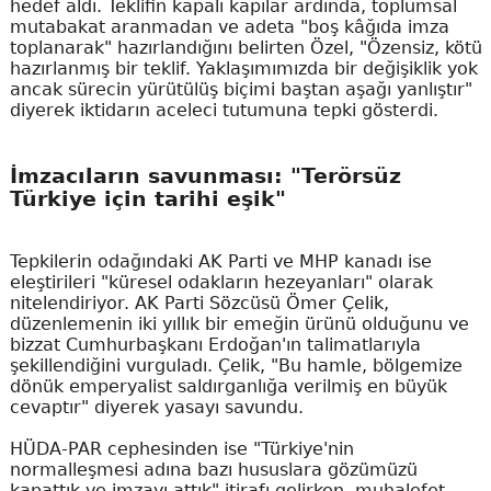
hedef aldı. Teklifin kapalı kapılar ardında, toplumsal
mutabakat aranmadan ve adeta "boş kâğıda imza
toplanarak" hazırlandığını belirten Özel, "Özensiz, kötü
hazırlanmış bir teklif. Yaklaşımımızda bir değişiklik yok
ancak sürecin yürütülüş biçimi baştan aşağı yanlıştır"
diyerek iktidarın aceleci tutumuna tepki gösterdi.
İmzacıların savunması: "Terörsüz
Türkiye için tarihi eşik"
Tepkilerin odağındaki AK Parti ve MHP kanadı ise
eleştirileri "küresel odakların hezeyanları" olarak
nitelendiriyor. AK Parti Sözcüsü Ömer Çelik,
düzenlemenin iki yıllık bir emeğin ürünü olduğunu ve
bizzat Cumhurbaşkanı Erdoğan'ın talimatlarıyla
şekillendiğini vurguladı. Çelik, "Bu hamle, bölgemize
dönük emperyalist saldırganlığa verilmiş en büyük
cevaptır" diyerek yasayı savundu.
HÜDA-PAR cephesinden ise "Türkiye'nin
normalleşmesi adına bazı hususlara gözümüzü
kapattık ve imzayı attık" itirafı gelirken, muhalefet