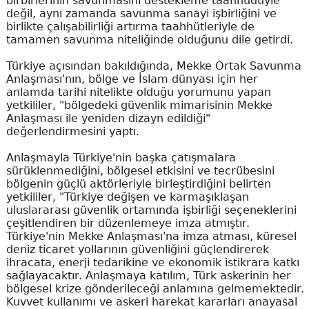
birbirlerinin savunmasını destekleme taahhüdüyle
değil, aynı zamanda savunma sanayi işbirliğini ve
birlikte çalışabilirliği artırma taahhütleriyle de
tamamen savunma niteliğinde olduğunu dile getirdi.
Türkiye açısından bakıldığında, Mekke Ortak Savunma
Anlaşması'nın, bölge ve İslam dünyası için her
anlamda tarihi nitelikte olduğu yorumunu yapan
yetkililer, "bölgedeki güvenlik mimarisinin Mekke
Anlaşması ile yeniden dizayn edildiği"
değerlendirmesini yaptı.
Anlaşmayla Türkiye'nin başka çatışmalara
sürüklenmediğini, bölgesel etkisini ve tecrübesini
bölgenin güçlü aktörleriyle birleştirdiğini belirten
yetkililer, "Türkiye değişen ve karmaşıklaşan
uluslararası güvenlik ortamında işbirliği seçeneklerini
çeşitlendiren bir düzenlemeye imza atmıştır.
Türkiye'nin Mekke Anlaşması'na imza atması, küresel
deniz ticaret yollarının güvenliğini güçlendirerek
ihracata, enerji tedarikine ve ekonomik istikrara katkı
sağlayacaktır. Anlaşmaya katılım, Türk askerinin her
bölgesel krize gönderileceği anlamına gelmemektedir.
Kuvvet kullanımı ve askeri harekat kararları anayasal