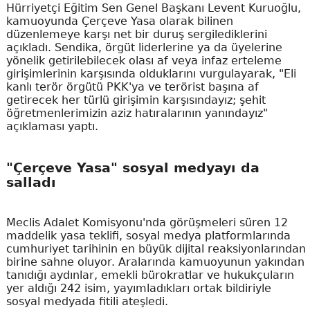
Hürriyetçi Eğitim Sen Genel Başkanı Levent Kuruoğlu,
kamuoyunda Çerçeve Yasa olarak bilinen
düzenlemeye karşı net bir duruş sergilediklerini
açıkladı. Sendika, örgüt liderlerine ya da üyelerine
yönelik getirilebilecek olası af veya infaz erteleme
girişimlerinin karşısında olduklarını vurgulayarak, "Eli
kanlı terör örgütü PKK'ya ve terörist başına af
getirecek her türlü girişimin karşısındayız; şehit
öğretmenlerimizin aziz hatıralarının yanındayız"
açıklaması yaptı.
"Çerçeve Yasa" sosyal medyayı da
salladı
Meclis Adalet Komisyonu'nda görüşmeleri süren 12
maddelik yasa teklifi, sosyal medya platformlarında
cumhuriyet tarihinin en büyük dijital reaksiyonlarından
birine sahne oluyor. Aralarında kamuoyunun yakından
tanıdığı aydınlar, emekli bürokratlar ve hukukçuların
yer aldığı 242 isim, yayımladıkları ortak bildiriyle
sosyal medyada fitili ateşledi.