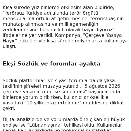
Kısa sürede yüz binlerce etkileşim alan bildiride,
"Terörsüz Türkiye adı altında terör örgütü
mensuplarına örtülü af getirilmesine, teröristbaşının
muhatap alınmasına ve milli egemenliğin
zedelenmesine Türk milleti olarak hayır diyoruz"
ifadelerine yer verildi. Kampanya, "Çerçeve Yasaya
Hayır" etiketleriyle kısa sürede milyonlarca kullanıcıya
ulaştı.
Ekşi Sözlük ve forumlar ayakta
Sözlük platformları ve siyasi forumlarda da yasa
teklifinin şifreleri masaya yatırıldı. "5 ağustos 2026
çerçeve yasanın meclise sunulması" başlığı altında
binlerce yorum birikirken, kullanıcılar özellikle
yasadaki "10 yıllık infaz erteleme" maddesine dikkat
çekti.
Dijital analizlerde ve yorumlarda öne çıkan en büyük
endişe ise "Lübnanlaşma" tehlikesi oldu. Kullanıcılar,
kapalı kapılar ardında ve toplumsal mutabakat