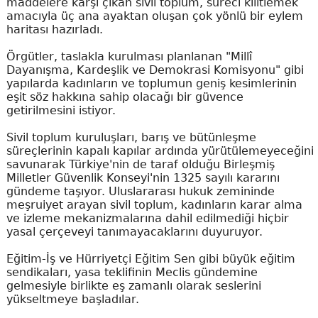
maddelere karşı çıkan sivil toplum, süreci kilitlemek
amacıyla üç ana ayaktan oluşan çok yönlü bir eylem
haritası hazırladı.
Örgütler, taslakla kurulması planlanan "Millî
Dayanışma, Kardeşlik ve Demokrasi Komisyonu" gibi
yapılarda kadınların ve toplumun geniş kesimlerinin
eşit söz hakkına sahip olacağı bir güvence
getirilmesini istiyor.
Sivil toplum kuruluşları, barış ve bütünleşme
süreçlerinin kapalı kapılar ardında yürütülemeyeceğini
savunarak Türkiye'nin de taraf olduğu Birleşmiş
Milletler Güvenlik Konseyi'nin 1325 sayılı kararını
gündeme taşıyor. Uluslararası hukuk zemininde
meşruiyet arayan sivil toplum, kadınların karar alma
ve izleme mekanizmalarına dahil edilmediği hiçbir
yasal çerçeveyi tanımayacaklarını duyuruyor.
Eğitim-İş ve Hürriyetçi Eğitim Sen gibi büyük eğitim
sendikaları, yasa teklifinin Meclis gündemine
gelmesiyle birlikte eş zamanlı olarak seslerini
yükseltmeye başladılar.