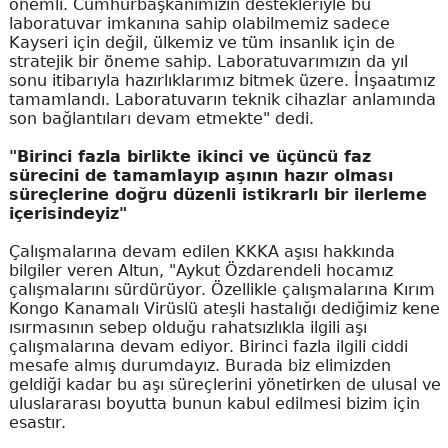
önemli. Cumhurbaşkanımızın destekleriyle bu
laboratuvar imkanına sahip olabilmemiz sadece
Kayseri için değil, ülkemiz ve tüm insanlık için de
stratejik bir öneme sahip. Laboratuvarımızın da yıl
sonu itibarıyla hazırlıklarımız bitmek üzere. İnşaatımız
tamamlandı. Laboratuvarın teknik cihazlar anlamında
son bağlantıları devam etmekte" dedi.
"Birinci fazla birlikte ikinci ve üçüncü faz
sürecini de tamamlayıp aşının hazır olması
süreçlerine doğru düzenli istikrarlı bir ilerleme
içerisindeyiz"
Çalışmalarına devam edilen KKKA aşısı hakkında
bilgiler veren Altun, "Aykut Özdarendeli hocamız
çalışmalarını sürdürüyor. Özellikle çalışmalarına Kırım
Kongo Kanamalı Virüslü ateşli hastalığı dediğimiz kene
ısırmasının sebep olduğu rahatsızlıkla ilgili aşı
çalışmalarına devam ediyor. Birinci fazla ilgili ciddi
mesafe almış durumdayız. Burada biz elimizden
geldiği kadar bu aşı süreçlerini yönetirken de ulusal ve
uluslararası boyutta bunun kabul edilmesi bizim için
esastır.