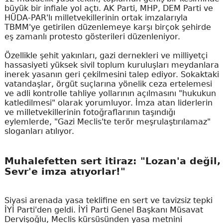
büyük bir infiale yol açtı. AK Parti, MHP, DEM Parti ve
HÜDA-PAR'lı milletvekillerinin ortak imzalarıyla
TBMM'ye getirilen düzenlemeye karşı birçok şehirde
eş zamanlı protesto gösterileri düzenleniyor.
Özellikle şehit yakınları, gazi dernekleri ve milliyetçi
hassasiyeti yüksek sivil toplum kuruluşları meydanlara
inerek yasanın geri çekilmesini talep ediyor. Sokaktaki
vatandaşlar, örgüt suçlarına yönelik ceza ertelemesi
ve adli kontrolle tahliye yollarının açılmasını "hukukun
katledilmesi" olarak yorumluyor. İmza atan liderlerin
ve milletvekillerinin fotoğraflarının taşındığı
eylemlerde, "Gazi Meclis'te terör meşrulaştırılamaz"
sloganları atılıyor.
Muhalefetten sert itiraz: "Lozan'a değil,
Sevr'e imza atıyorlar!"
Siyasi arenada yasa teklifine en sert ve tavizsiz tepki
İYİ Parti'den geldi. İYİ Parti Genel Başkanı Müsavat
Dervişoğlu, Meclis kürsüsünden yasa metnini