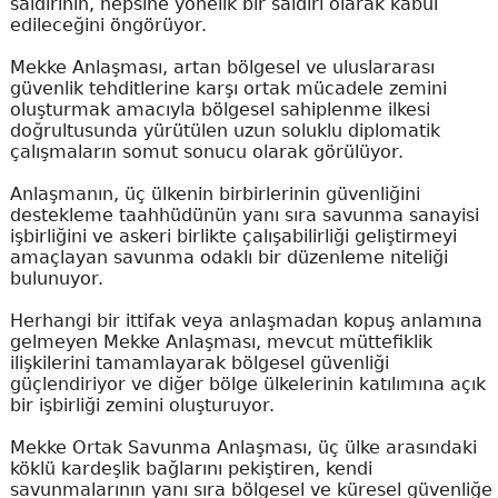
saldırının, hepsine yönelik bir saldırı olarak kabul
edileceğini öngörüyor.
Mekke Anlaşması, artan bölgesel ve uluslararası
güvenlik tehditlerine karşı ortak mücadele zemini
oluşturmak amacıyla bölgesel sahiplenme ilkesi
doğrultusunda yürütülen uzun soluklu diplomatik
çalışmaların somut sonucu olarak görülüyor.
Anlaşmanın, üç ülkenin birbirlerinin güvenliğini
destekleme taahhüdünün yanı sıra savunma sanayisi
işbirliğini ve askeri birlikte çalışabilirliği geliştirmeyi
amaçlayan savunma odaklı bir düzenleme niteliği
bulunuyor.
Herhangi bir ittifak veya anlaşmadan kopuş anlamına
gelmeyen Mekke Anlaşması, mevcut müttefiklik
ilişkilerini tamamlayarak bölgesel güvenliği
güçlendiriyor ve diğer bölge ülkelerinin katılımına açık
bir işbirliği zemini oluşturuyor.
Mekke Ortak Savunma Anlaşması, üç ülke arasındaki
köklü kardeşlik bağlarını pekiştiren, kendi
savunmalarının yanı sıra bölgesel ve küresel güvenliğe