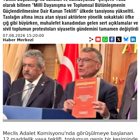
olarak bilinen “Millî Dayanışma ve Toplumsal Bütünleşmenin
Güçlendirilmesine Dair Kanun Teklifi” ülkede tansiyonu yükseltti.
Taslağın altına imza atan siyasi aktörlere yönelik sokaktaki öfke
çığ gibi büyürken, muhalefet kanadından gelen sert açıklamalar ve
sivil toplumun protestoları siyasetin gündemini tamamen değiştirdi
07.08.2026 15:20:00
Haber Merkezi
Meclis Adalet Komisyonu'nda görüşülmeye başlanan
12 maddelik yasa teklifi, toplumun geniş bir kesiminde