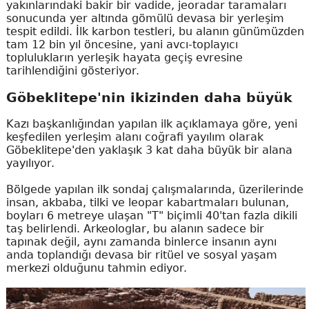
yakınlarındaki bakir bir vadide, jeoradar taramaları
sonucunda yer altında gömülü devasa bir yerleşim
tespit edildi. İlk karbon testleri, bu alanın günümüzden
tam 12 bin yıl öncesine, yani avcı-toplayıcı
toplulukların yerleşik hayata geçiş evresine
tarihlendiğini gösteriyor.
Göbeklitepe'nin ikizinden daha büyük
Kazı başkanlığından yapılan ilk açıklamaya göre, yeni
keşfedilen yerleşim alanı coğrafi yayılım olarak
Göbeklitepe'den yaklaşık 3 kat daha büyük bir alana
yayılıyor.
Bölgede yapılan ilk sondaj çalışmalarında, üzerilerinde
insan, akbaba, tilki ve leopar kabartmaları bulunan,
boyları 6 metreye ulaşan "T" biçimli 40'tan fazla dikili
taş belirlendi. Arkeologlar, bu alanın sadece bir
tapınak değil, aynı zamanda binlerce insanın aynı
anda toplandığı devasa bir ritüel ve sosyal yaşam
merkezi olduğunu tahmin ediyor.