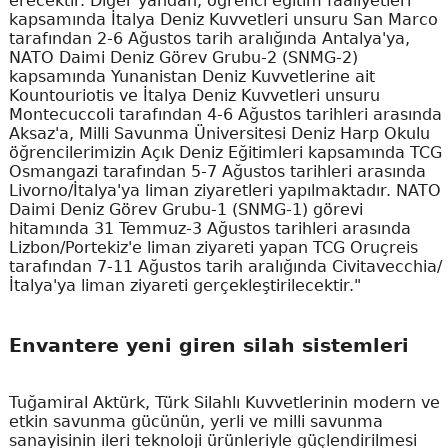
erecektir. Diğer yandan, öğrenci eğitim faaliyetleri
kapsamında İtalya Deniz Kuvvetleri unsuru San Marco
tarafından 2-6 Ağustos tarih aralığında Antalya'ya,
NATO Daimi Deniz Görev Grubu-2 (SNMG-2)
kapsamında Yunanistan Deniz Kuvvetlerine ait
Kountouriotis ve İtalya Deniz Kuvvetleri unsuru
Montecuccoli tarafından 4-6 Ağustos tarihleri arasında
Aksaz'a, Milli Savunma Üniversitesi Deniz Harp Okulu
öğrencilerimizin Açık Deniz Eğitimleri kapsamında TCG
Osmangazi tarafından 5-7 Ağustos tarihleri arasında
Livorno/İtalya'ya liman ziyaretleri yapılmaktadır. NATO
Daimi Deniz Görev Grubu-1 (SNMG-1) görevi
hitamında 31 Temmuz-3 Ağustos tarihleri arasında
Lizbon/Portekiz'e liman ziyareti yapan TCG Oruçreis
tarafından 7-11 Ağustos tarih aralığında Civitavecchia/
İtalya'ya liman ziyareti gerçekleştirilecektir."
Envantere yeni giren silah sistemleri
Tuğamiral Aktürk, Türk Silahlı Kuvvetlerinin modern ve
etkin savunma gücünün, yerli ve milli savunma
sanayisinin ileri teknoloji ürünleriyle güçlendirilmesi