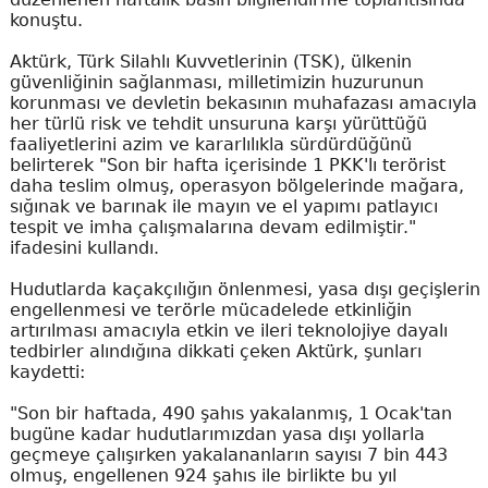
konuştu.
Aktürk, Türk Silahlı Kuvvetlerinin (TSK), ülkenin
güvenliğinin sağlanması, milletimizin huzurunun
korunması ve devletin bekasının muhafazası amacıyla
her türlü risk ve tehdit unsuruna karşı yürüttüğü
faaliyetlerini azim ve kararlılıkla sürdürdüğünü
belirterek "Son bir hafta içerisinde 1 PKK'lı terörist
daha teslim olmuş, operasyon bölgelerinde mağara,
sığınak ve barınak ile mayın ve el yapımı patlayıcı
tespit ve imha çalışmalarına devam edilmiştir."
ifadesini kullandı.
Hudutlarda kaçakçılığın önlenmesi, yasa dışı geçişlerin
engellenmesi ve terörle mücadelede etkinliğin
artırılması amacıyla etkin ve ileri teknolojiye dayalı
tedbirler alındığına dikkati çeken Aktürk, şunları
kaydetti:
"Son bir haftada, 490 şahıs yakalanmış, 1 Ocak'tan
bugüne kadar hudutlarımızdan yasa dışı yollarla
geçmeye çalışırken yakalananların sayısı 7 bin 443
olmuş, engellenen 924 şahıs ile birlikte bu yıl