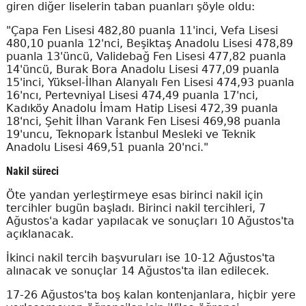
giren diğer liselerin taban puanları şöyle oldu:
"Çapa Fen Lisesi 482,80 puanla 11'inci, Vefa Lisesi
480,10 puanla 12'nci, Beşiktaş Anadolu Lisesi 478,89
puanla 13'üncü, Validebağ Fen Lisesi 477,82 puanla
14'üncü, Burak Bora Anadolu Lisesi 477,09 puanla
15'inci, Yüksel-İlhan Alanyalı Fen Lisesi 474,93 puanla
16'ncı, Pertevniyal Lisesi 474,49 puanla 17'nci,
Kadıköy Anadolu İmam Hatip Lisesi 472,39 puanla
18'nci, Şehit İlhan Varank Fen Lisesi 469,98 puanla
19'uncu, Teknopark İstanbul Mesleki ve Teknik
Anadolu Lisesi 469,51 puanla 20'nci."
Nakil süreci
Öte yandan yerleştirmeye esas birinci nakil için
tercihler bugün başladı. Birinci nakil tercihleri, 7
Ağustos'a kadar yapılacak ve sonuçları 10 Ağustos'ta
açıklanacak.
İkinci nakil tercih başvuruları ise 10-12 Ağustos'ta
alınacak ve sonuçlar 14 Ağustos'ta ilan edilecek.
17-26 Ağustos'ta boş kalan kontenjanlara, hiçbir yere