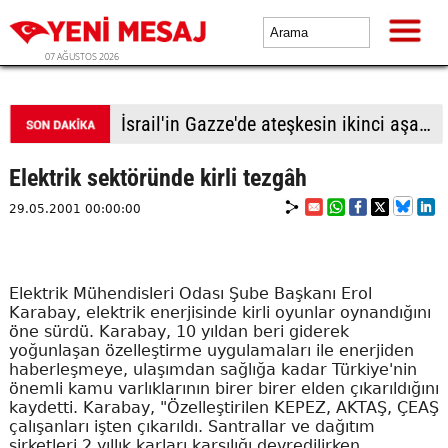
07 AĞUSTOS 2026
İsrail'in Gazze'de ateşkesin ikinci aşamasının uygulanmasına ilişkin yeni yol haritasını reddettiği bildirildi
Elektrik sektöründe kirli tezgâh
29.05.2001 00:00:00
Elektrik Mühendisleri Odası Şube Başkanı Erol
Karabay, elektrik enerjisinde kirli oyunlar oynandığını
öne sürdü. Karabay, 10 yıldan beri giderek
yoğunlaşan özelleştirme uygulamaları ile enerjiden
haberleşmeye, ulaşımdan sağlığa kadar Türkiye'nin
önemli kamu varlıklarının birer birer elden çıkarıldığını
kaydetti. Karabay, "Özelleştirilen KEPEZ, AKTAŞ, ÇEAŞ
çalışanları işten çıkarıldı. Santrallar ve dağıtım
şirketleri 2 yıllık karları karşılığı devredilirken