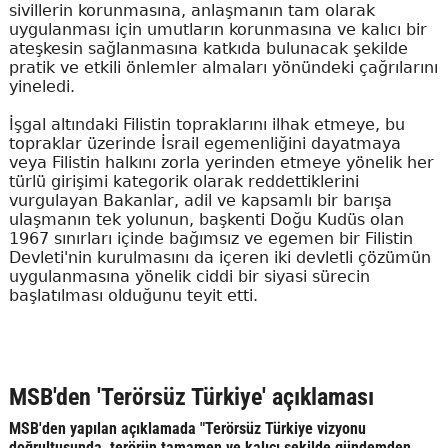
sivillerin korunmasına, anlaşmanın tam olarak
uygulanması için umutların korunmasına ve kalıcı bir
ateşkesin sağlanmasına katkıda bulunacak şekilde
pratik ve etkili önlemler almaları yönündeki çağrılarını
yineledi.
İşgal altındaki Filistin topraklarını ilhak etmeye, bu
topraklar üzerinde İsrail egemenliğini dayatmaya
veya Filistin halkını zorla yerinden etmeye yönelik her
türlü girişimi kategorik olarak reddettiklerini
vurgulayan Bakanlar, adil ve kapsamlı bir barışa
ulaşmanın tek yolunun, başkenti Doğu Kudüs olan
1967 sınırları içinde bağımsız ve egemen bir Filistin
Devleti'nin kurulmasını da içeren iki devletli çözümün
uygulanmasına yönelik ciddi bir siyasi sürecin
başlatılması olduğunu teyit etti.
MSB'den 'Terörsüz Türkiye' açıklaması
MSB'den yapılan açıklamada "Terörsüz Türkiye vizyonu
doğrultusunda, terörün tamamen ve kalıcı şekilde gündemden