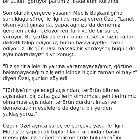
bir zulüm görüyor partimiz" ifadelerini kullandı.
Son olarak çerçeve yasanın Meclis Başkanlığı'na
sunulduğu süreç ile ilgili de mesaj veren Özel, "Lanet
olsun yaptığınıza da, yapacağınıza da dememiz
gereken acıları çekiyorken Türkiye'de bir süreç
yürüyor. Bu şartlarda emin olun meseleyi sizin kadar
dikkatli takip ediyoruz, bütün hassasiyetleri takip
ediyoruz. İlk gün nasıl hassas bir yerdeysek bugün de
aynı noktadayız" diye konuştu.
"Biz şehit ailelerin yanına varamayacağımız, gözüne
bakamayacağımız işlerin içinde hiçbir zaman olmayız"
diyen Özel, şunları söyledi:
"Türkiye'nin geleceği açısından, terörün bitmesi
açısından, bir daha gazilerin olmaması, şehitlerimimiz
olmaması açısından, terörün durdurulması ve
demokratik meselelere de doğru bir yerden
yaklaşıyoruz."
Özgür Özel ayrıca süreç ve çerçeve yasa ile ilgili
Meclis'te yapılacak toplantıların ardından basın
mensuplarına değerlendirmelerde bulunacağını