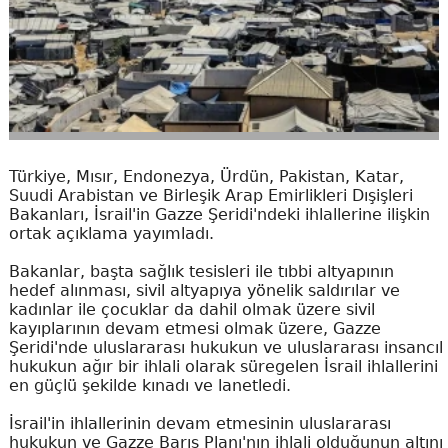
Türkiye, Mısır, Endonezya, Ürdün, Pakistan, Katar,
Suudi Arabistan ve Birleşik Arap Emirlikleri Dışişleri
Bakanları, İsrail'in Gazze Şeridi'ndeki ihlallerine ilişkin
ortak açıklama yayımladı.
Bakanlar, başta sağlık tesisleri ile tıbbi altyapının
hedef alınması, sivil altyapıya yönelik saldırılar ve
kadınlar ile çocuklar da dahil olmak üzere sivil
kayıplarının devam etmesi olmak üzere, Gazze
Şeridi'nde uluslararası hukukun ve uluslararası insancıl
hukukun ağır bir ihlali olarak süregelen İsrail ihlallerini
en güçlü şekilde kınadı ve lanetledi.
İsrail'in ihlallerinin devam etmesinin uluslararası
hukukun ve Gazze Barış Planı'nın ihlali olduğunun altını