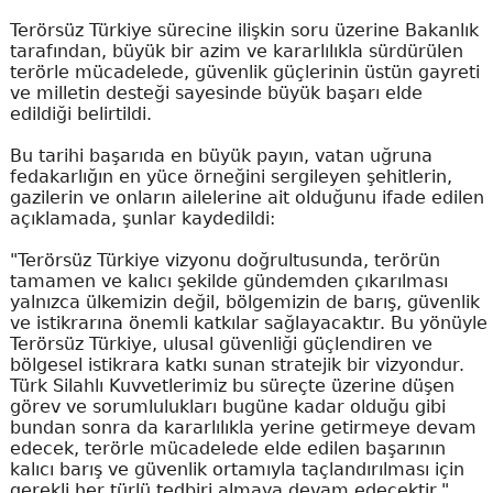
Terörsüz Türkiye sürecine ilişkin soru üzerine Bakanlık
tarafından, büyük bir azim ve kararlılıkla sürdürülen
terörle mücadelede, güvenlik güçlerinin üstün gayreti
ve milletin desteği sayesinde büyük başarı elde
edildiği belirtildi.
Bu tarihi başarıda en büyük payın, vatan uğruna
fedakarlığın en yüce örneğini sergileyen şehitlerin,
gazilerin ve onların ailelerine ait olduğunu ifade edilen
açıklamada, şunlar kaydedildi:
"Terörsüz Türkiye vizyonu doğrultusunda, terörün
tamamen ve kalıcı şekilde gündemden çıkarılması
yalnızca ülkemizin değil, bölgemizin de barış, güvenlik
ve istikrarına önemli katkılar sağlayacaktır. Bu yönüyle
Terörsüz Türkiye, ulusal güvenliği güçlendiren ve
bölgesel istikrara katkı sunan stratejik bir vizyondur.
Türk Silahlı Kuvvetlerimiz bu süreçte üzerine düşen
görev ve sorumlulukları bugüne kadar olduğu gibi
bundan sonra da kararlılıkla yerine getirmeye devam
edecek, terörle mücadelede elde edilen başarının
kalıcı barış ve güvenlik ortamıyla taçlandırılması için
gerekli her türlü tedbiri almaya devam edecektir."