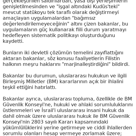
gerçekleştirilen saldırılardan, yasa dışı yerleşimlerin
genişletilmesinden ve "işgal altındaki Kudüs'teki"
mevcut statükoyu tek taraflı olarak değiştirmeyi
amaçlayan uygulamalardan "bağımsız
değerlendirilemeyeceğinin" altını çizen bakanlar, bu
uygulamaların güç kullanarak fiili durum yaratmayı
hedefleyen sistematik politikayı oluşturduğunu
kaydetti.
Bunların iki devletli çözümün temelini zayıflattığını
aktaran bakanlar, söz konusu faaliyetlerin Filistin
halkının meşru haklarını "marjinalleştirdiğini" bildirdi.
Bakanlar bu durumun, uluslararası hukukun ve ilgili
Birleşmiş Milletler (BM) kararlarının açık bir ihlalini
teşkil ettiğini hatırlattı.
Bakanlar ayrıca, uluslararası topluma, özellikle de BM
Güvenlik Konseyi'ne, hukuki ve ahlaki sorumluluklarını
üstlenmeleri ve İsrail'i uluslararası insani hukuk da
dahil olmak üzere uluslararası hukuk ile BM Güvenlik
Konseyi'nin 2803 sayılı Kararı kapsamındaki
yükümlülüklerini yerine getirmeye ve ciddi ihlallerden
sorumlu olanları hesap vermeye zorlamak üzere;