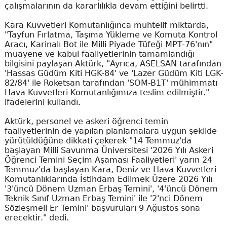
çalışmalarının da kararlılıkla devam ettiğini belirtti.
Kara Kuvvetleri Komutanlığınca muhtelif miktarda,
"Tayfun Fırlatma, Taşıma Yükleme ve Komuta Kontrol
Aracı, Karinalı Bot ile Milli Piyade Tüfeği MPT-76'nın"
muayene ve kabul faaliyetlerinin tamamlandığı
bilgisini paylaşan Aktürk, "Ayrıca, ASELSAN tarafından
'Hassas Güdüm Kiti HGK-84' ve 'Lazer Güdüm Kiti LGK-
82/84' ile Roketsan tarafından 'SOM-B1T' mühimmatı
Hava Kuvvetleri Komutanlığımıza teslim edilmiştir."
ifadelerini kullandı.
Aktürk, personel ve askeri öğrenci temin
faaliyetlerinin de yapılan planlamalara uygun şekilde
yürütüldüğüne dikkati çekerek "14 Temmuz'da
başlayan Milli Savunma Üniversitesi '2026 Yılı Askeri
Öğrenci Temini Seçim Aşaması Faaliyetleri' yarın 24
Temmuz'da başlayan Kara, Deniz ve Hava Kuvvetleri
Komutanlıklarında İstihdam Edilmek Üzere 2026 Yılı
'3'üncü Dönem Uzman Erbaş Temini', '4'üncü Dönem
Teknik Sınıf Uzman Erbaş Temini' ile '2'nci Dönem
Sözleşmeli Er Temini' başvuruları 9 Ağustos sona
erecektir." dedi.