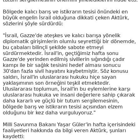
Bölgede kalıcı barış ve istikrarın tesisi önündeki en
büyük engelin İsrail olduğuna dikkati çeken Aktürk,
sözlerini şöyle sürdürdü:
"İsrail, Gazze'de ateşkes ve kalıcı barışa yönelik
diplomatik girişimlerin olumlu seyrettiği bir dönemde,
bu çabaları bilinçli şekilde sabote etmeyi
sürdürmektedir. İsrail'in, geçtiğimiz hafta sonu
Gazze'de yerinden edilmiş sivillerin sığındığı çadır
kampı ile bir sağlık tesisini hedef alması sonucu
30'dan fazla sivil hayatını kaybetmiştir. Söz konusu
saldırı, İsrail'in uluslararası hukuku hiçe sayan
yaklaşımının son örneğini teşkil etmektedir.
Uluslararası toplumun, İsrail'in bu eylemlerine karşı
uluslararası hukuka ve insani değerlere sahip çıkarak
daha kararlı ve güçlü bir tutum sergilemesinin,
bölgede barış ve istikrarın tesisi açısından elzem
olduğunu bir kez daha vurguluyoruz."
Milli Savunma Bakanı Yaşar Güler'in hafta içerisindeki
faaliyetleri hakkında da bilgi veren Aktürk, şunları
kaydetti: