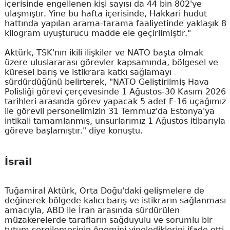
içerisinde engellenen kişi sayısı da 44 bin 802'ye
ulaşmıştır. Yine bu hafta içerisinde, Hakkari hudut
hattında yapılan arama-tarama faaliyetinde yaklaşık 8
kilogram uyuşturucu madde ele geçirilmiştir."
Aktürk, TSK'nın ikili ilişkiler ve NATO başta olmak
üzere uluslararası görevler kapsamında, bölgesel ve
küresel barış ve istikrara katkı sağlamayı
sürdürdüğünü belirterek, "NATO Geliştirilmiş Hava
Polisliği görevi çerçevesinde 1 Ağustos-30 Kasım 2026
tarihleri arasında görev yapacak 5 adet F-16 uçağımız
ile görevli personelimizin 31 Temmuz'da Estonya'ya
intikali tamamlanmış, unsurlarımız 1 Ağustos itibarıyla
göreve başlamıştır." diye konuştu.
İsrail
Tuğamiral Aktürk, Orta Doğu'daki gelişmelere de
değinerek bölgede kalıcı barış ve istikrarın sağlanması
amacıyla, ABD ile İran arasında sürdürülen
müzakerelerde tarafların sağduyulu ve sorumlu bir
tutum sergilemesinin önemini yinelediklerini ifade etti.