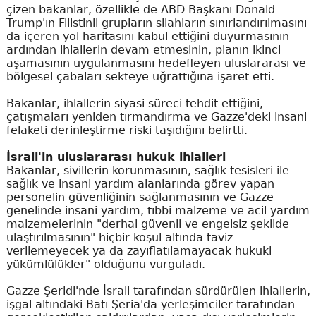
çizen bakanlar, özellikle de ABD Başkanı Donald
Trump'ın Filistinli grupların silahların sınırlandırılmasını
da içeren yol haritasını kabul ettiğini duyurmasının
ardından ihlallerin devam etmesinin, planın ikinci
aşamasının uygulanmasını hedefleyen uluslararası ve
bölgesel çabaları sekteye uğrattığına işaret etti.
Bakanlar, ihlallerin siyasi süreci tehdit ettiğini,
çatışmaları yeniden tırmandırma ve Gazze'deki insani
felaketi derinleştirme riski taşıdığını belirtti.
İsrail'in uluslararası hukuk ihlalleri
Bakanlar, sivillerin korunmasının, sağlık tesisleri ile
sağlık ve insani yardım alanlarında görev yapan
personelin güvenliğinin sağlanmasının ve Gazze
genelinde insani yardım, tıbbi malzeme ve acil yardım
malzemelerinin "derhal güvenli ve engelsiz şekilde
ulaştırılmasının" hiçbir koşul altında taviz
verilemeyecek ya da zayıflatılamayacak hukuki
yükümlülükler" olduğunu vurguladı.
Gazze Şeridi'nde İsrail tarafından sürdürülen ihlallerin,
işgal altındaki Batı Şeria'da yerleşimciler tarafından