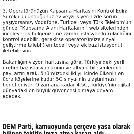
3. Operatörünüzün Kapsama Haritasını Kontrol Edin:
Sürekli bulunduğunuz ev veya iş yerinizde sorun
yaşıyorsanız, Vodafone, Turkcell veya Türk Telekom'un
güncel "Kapsama Alanı Haritalarını" web sitelerinden
inceleyerek bölgenize ne zaman istasyon kurulacağını
kontrol edebilir, gerekirse operatörünüze sinyal
geliştirme talebi (femtocell veya ek baz istasyonu)
iletebilirsiniz.
Bakanlığın vizyon haritasına göre, Türkiye'deki yerli
üretim baz istasyonlarının ve altyapı bileşenlerinin
payı artırılarak, önümüzdeki iki yıl içinde ülkenin en
ücra köşelerine kadar 5G sinyalinin ulaştırılması
hedefleniyor. O zamana kadar 4.5G, Türkiye'nin dijital
dünyadaki en büyük güvencesi olmaya devam
edecek.
DEM Parti, kamuoyunda çerçeve yasa olarak
bilinen teklife imza atma kararı aldı