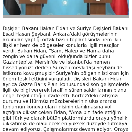
Dışişleri Bakanı Hakan Fidan ve Suriye Dışişleri Bakanı
Esad Hasan Şeybani, Ankara'daki görüşmelerinin
ardından yaptığı ortak basın toplantısında hem ikili
ilişkiler hem de bölgeseler konularla ilgili mesajlar
verdi. Bakan Fidan, "Şam, Halep ve Hama daha
zengin ve daha güvenli olduğunda bizler bunu
Gaziantep'te, Mersin'de ve İstanbul'da hemen
hissediyoruz" derken Suriyeli mevkidaşı Şeybani de
istikrara kavuşmuş bir Suriye'nin bölgenin istikrarı için
önem teşkil ettiğini vurguladı. Dışişleri Bakanı Fidan
ayrıca Gazze Barış Planı konusundaki son gelişmelerle
ilgili de bilgi vererek İsrail'in süren saldırılarının plana
engel teşkil ettiğini ifade etti. Körfez'deki çatışma
durumu ve Hürmüz müzakerelerinin uluslararası
toplumun konuya olan ilgisinin dağılmasına yol
açtığına dikkat çeken Fidan, "Ama biz ifade ettiğim
gibi Türkiye olarak bütün platformlarda oraya yönelik
dikkatimizi de olabilecek en yüksek düzeyde tutmaya
devam ediyoruz. Çalışmalarımız devam ediyor. Oraya