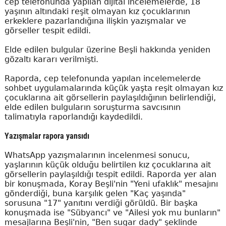
cep telefonunda yapılan dijital incelemelerde, 18
yaşının altındaki reşit olmayan kız çocuklarının
erkeklere pazarlandığına ilişkin yazışmalar ve
görseller tespit edildi.
Elde edilen bulgular üzerine Beşli hakkında yeniden
gözaltı kararı verilmişti.
Raporda, cep telefonunda yapılan incelemelerde
sohbet uygulamalarında küçük yaşta reşit olmayan kız
çocuklarına ait görsellerin paylaşıldığının belirlendiği,
elde edilen bulguların soruşturma savcısının
talimatıyla raporlandığı kaydedildi.
Yazışmalar rapora yansıdı
WhatsApp yazışmalarının incelenmesi sonucu,
yaşlarının küçük olduğu belirtilen kız çocuklarına ait
görsellerin paylaşıldığı tespit edildi. Raporda yer alan
bir konuşmada, Koray Beşli'nin "Yeni ufaklık" mesajını
gönderdiği, buna karşılık gelen "Kaç yaşında"
sorusuna "17" yanıtını verdiği görüldü. Bir başka
konuşmada ise "Sübyancı" ve "Ailesi yok mu bunların"
mesajlarına Beşli'nin, "Ben sugar dady" şeklinde