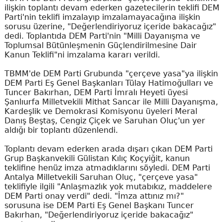
ilişkin toplantı devam ederken gazetecilerin teklifi DEM
Parti'nin teklifi imzalayıp imzalamayacağına ilişkin
sorusu üzerine, "Değerlendiriyoruz içeride bakacağız"
dedi. Toplantıda DEM Parti'nin "Milli Dayanışma ve
Toplumsal Bütünleşmenin Güçlendirilmesine Dair
Kanun Teklifi"ni imzalama kararı verildi.
TBMM'de DEM Parti Grubunda "çerçeve yasa"ya ilişkin
DEM Parti Eş Genel Başkanları Tülay Hatimoğulları ve
Tuncer Bakırhan, DEM Parti İmralı Heyeti üyesi
Şanlıurfa Milletvekili Mithat Sancar ile Milli Dayanışma,
Kardeşlik ve Demokrasi Komisyonu üyeleri Meral
Danış Beştaş, Cengiz Çiçek ve Saruhan Oluç'un yer
aldığı bir toplantı düzenlendi.
Toplantı devam ederken arada dışarı çıkan DEM Parti
Grup Başkanvekili Gülistan Kılıç Koçyiğit, kanun
teklifine henüz imza atmadıklarını söyledi. DEM Parti
Antalya Milletvekili Saruhan Oluç, "çerçeve yasa"
teklifiyle ilgili "Anlaşmazlık yok mutabıkız, maddelere
DEM Parti onay verdi" dedi. "İmza attınız mı?"
sorusuna ise DEM Parti Eş Genel Başkanı Tuncer
Bakırhan, "Değerlendiriyoruz içeride bakacağız"