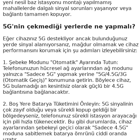
yeni nesil baz istasyonu montajı yapılmamış
mahallelerde dalgalı sinyal sorunları yaşanıyor veya
bağlantı tamamen kopuyor.
5G'nin çekmediği yerlerde ne yapmalı?
Eğer cihazınız 5G destekliyor ancak bulunduğunuz
yerde sinyal alamıyorsanız, mağdur olmamak ve cihaz
performansını korumak için şu adımları izleyebilirsiniz:
1. Şebeke Modunu "Otomatik" Ayarında Tutun:
Telefonunuzun hücresel ağ ayarlarından ağ modunu
yalnızca "Sadece 5G" yapmak yerine "5G/4.5G/3G
(Otomatik Geçiş)" konumuna getirin. Böylece cihaz,
5G bulamadığı an kesintisiz olarak güçlü bir 4.5G
bağlantısına bağlanacaktır.
2. Boş Yere Batarya Tüketimini Önleyin: 5G sinyalinin
çok zayıf olduğu veya sürekli kopup geldiği bir
bölgedeyseniz, telefonunuz sürekli istasyon arayacağı
için pili hızla tükenecektir. Bu gibi durumlarda, cihaz
ayarlarından şebekeyi geçici olarak "Sadece 4.5G"
moduna sabitlemek batarya ömrünü ciddi oranda
uzatır.