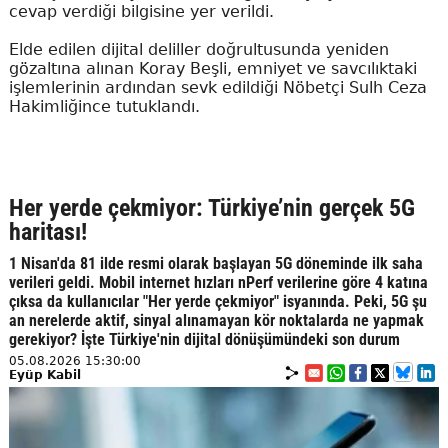
cevap verdiği bilgisine yer verildi.
Elde edilen dijital deliller doğrultusunda yeniden
gözaltına alınan Koray Beşli, emniyet ve savcılıktaki
işlemlerinin ardından sevk edildiği Nöbetçi Sulh Ceza
Hakimliğince tutuklandı.
Her yerde çekmiyor: Türkiye’nin gerçek 5G
haritası!
1 Nisan'da 81 ilde resmi olarak başlayan 5G döneminde ilk saha
verileri geldi. Mobil internet hızları nPerf verilerine göre 4 katına
çıksa da kullanıcılar "Her yerde çekmiyor" isyanında. Peki, 5G şu
an nerelerde aktif, sinyal alınamayan kör noktalarda ne yapmak
gerekiyor? İşte Türkiye'nin dijital dönüşümündeki son durum
05.08.2026 15:30:00
Eyüp Kabil