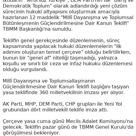
İktidarın "Terörsüz Türkiye", DEM Parti'nin ise "Barış ve
Demokratik Toplum" olarak adlandırdığı yeni çözüm
sürecinin hukuki altyapısını oluşturmak amacıyla
hazırlanan 12 maddelik "Millî Dayanışma ve Toplumsal
Bütünleşmenin Güçlendirilmesine Dair Kanun Teklifi"
TBMM Başkanlığı'na sunuldu.
Teklifin genel gerekçesinde düzenlemenin, süreç
kapsamında yapılacak hukuki düzenlemelerin "ilk
adımını oluşturan temel çerçeve" olduğu belirtilirken,
bunun bir "genel af" niteliği taşımadığı, yalnızca
koşullu ve sınırlı bir ceza ve infaz hukuku düzenlemesi
olduğu vurgulandı.
Millî Dayanışma ve Toplumsallaşmanın
Güçlendirilmesine Dair Kanun Teklifi başlığını taşıyan
yasa teklifinde 360 milletvekilinin imzası yer alıyor.
AK Parti, MHP, DEM Parti, CHP grupları ile Yeni Yol
grubundan dört milletvekili teklife imza attı.
Çerçeve yasa cuma günü Meclis Adalet Komisyonu'na
gelecek. Teklifin pazar günü de TBMM Genel Kurulu'da
görüşülmesi bekleniyor.