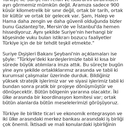
ayrı görmemiz mümkün değil. Aramıza sadece 900
küsür kilometrelik bir sınır değil, ortak bir tarih, ortak
bir kültür ve ortak bir gelecek var. Şam, Halep ve
Hama daha zengin ve daha güvenli olduğunda bizler
bunu Gaziantep'te, Mersin'de ve İstanbul'da hemen
hissediyoruz. Aynı şekilde Suriye'nin herhangi bir
köşesinde vuku bulan istikrarı bozucu faaliyetler
Türkiye için de bir tehdit teşkil etmekte."
Suriye Dışişleri Bakanı Şeybani'nin açıklamaları ise
şöyle: "Türkiye'deki kardeşlerimizle tabii ki kısa bir
sürede büyük atılımlara imza attık. Bu süreçte bugün
yine aynı şekilde ortaklıklarımız arasında ve tabii ki
kurumsal çalışmalar üzerinde durduk. Bildiğiniz
yüksek stratejik işlerimiz var ve siyasi işlerimiz tabii ki
bundan sonra pratik bir projeye dönüşmüştür ve
dönüşecektir. Bütün bölgenin yararına olacaktır. İki
ülke arasında bir koordinasyon komitesi var; ortak
bütün alanlarda bütün meselelerimizi görüşüyoruz.
Türkiye ile birlikte ticari ve ekonomik entegrasyon ve
iki ülke arasındaki merkez bankası arasındaki iş birliği
çok önemli. İktisadi ve mali konulardaki işbirliğinin