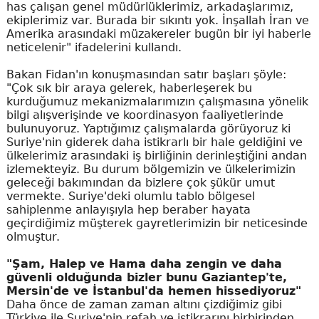
has çalışan genel müdürlüklerimiz, arkadaşlarımız,
ekiplerimiz var. Burada bir sıkıntı yok. İnşallah İran ve
Amerika arasındaki müzakereler bugün bir iyi haberle
neticelenir" ifadelerini kullandı.
Bakan Fidan'ın konuşmasından satır başları şöyle:
"Çok sık bir araya gelerek, haberleşerek bu
kurduğumuz mekanizmalarımızın çalışmasına yönelik
bilgi alışverişinde ve koordinasyon faaliyetlerinde
bulunuyoruz. Yaptığımız çalışmalarda görüyoruz ki
Suriye'nin giderek daha istikrarlı bir hale geldiğini ve
ülkelerimiz arasındaki iş birliğinin derinleştiğini andan
izlemekteyiz. Bu durum bölgemizin ve ülkelerimizin
geleceği bakımından da bizlere çok şükür umut
vermekte. Suriye'deki olumlu tablo bölgesel
sahiplenme anlayışıyla hep beraber hayata
geçirdiğimiz müşterek gayretlerimizin bir neticesinde
olmuştur.
"Şam, Halep ve Hama daha zengin ve daha
güvenli olduğunda bizler bunu Gaziantep'te,
Mersin'de ve İstanbul'da hemen hissediyoruz"
Daha önce de zaman zaman altını çizdiğimiz gibi
Türkiye ile Suriye'nin refah ve istikrarını birbirinden