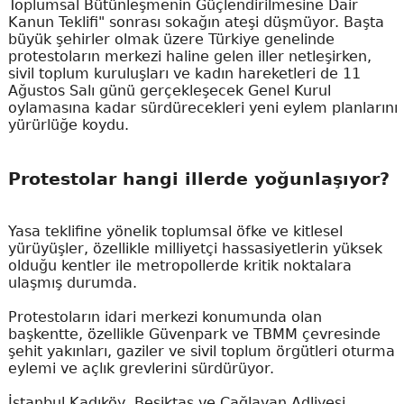
Toplumsal Bütünleşmenin Güçlendirilmesine Dair
Kanun Teklifi" sonrası sokağın ateşi düşmüyor. Başta
büyük şehirler olmak üzere Türkiye genelinde
protestoların merkezi haline gelen iller netleşirken,
sivil toplum kuruluşları ve kadın hareketleri de 11
Ağustos Salı günü gerçekleşecek Genel Kurul
oylamasına kadar sürdürecekleri yeni eylem planlarını
yürürlüğe koydu.
Protestolar hangi illerde yoğunlaşıyor?
Yasa teklifine yönelik toplumsal öfke ve kitlesel
yürüyüşler, özellikle milliyetçi hassasiyetlerin yüksek
olduğu kentler ile metropollerde kritik noktalara
ulaşmış durumda.
Protestoların idari merkezi konumunda olan
başkentte, özellikle Güvenpark ve TBMM çevresinde
şehit yakınları, gaziler ve sivil toplum örgütleri oturma
eylemi ve açlık grevlerini sürdürüyor.
İstanbul Kadıköy, Beşiktaş ve Çağlayan Adliyesi