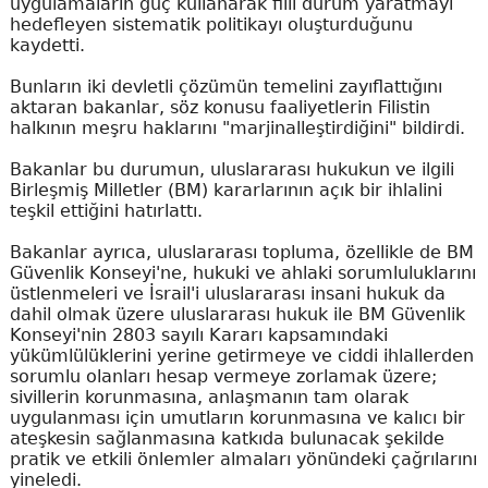
uygulamaların güç kullanarak fiili durum yaratmayı
hedefleyen sistematik politikayı oluşturduğunu
kaydetti.
Bunların iki devletli çözümün temelini zayıflattığını
aktaran bakanlar, söz konusu faaliyetlerin Filistin
halkının meşru haklarını "marjinalleştirdiğini" bildirdi.
Bakanlar bu durumun, uluslararası hukukun ve ilgili
Birleşmiş Milletler (BM) kararlarının açık bir ihlalini
teşkil ettiğini hatırlattı.
Bakanlar ayrıca, uluslararası topluma, özellikle de BM
Güvenlik Konseyi'ne, hukuki ve ahlaki sorumluluklarını
üstlenmeleri ve İsrail'i uluslararası insani hukuk da
dahil olmak üzere uluslararası hukuk ile BM Güvenlik
Konseyi'nin 2803 sayılı Kararı kapsamındaki
yükümlülüklerini yerine getirmeye ve ciddi ihlallerden
sorumlu olanları hesap vermeye zorlamak üzere;
sivillerin korunmasına, anlaşmanın tam olarak
uygulanması için umutların korunmasına ve kalıcı bir
ateşkesin sağlanmasına katkıda bulunacak şekilde
pratik ve etkili önlemler almaları yönündeki çağrılarını
yineledi.