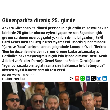
Güvenpark'ta direniş 25. günde
Ankara Güvenpark'ta rütbeli personelle eşit özlük ve sosyal haklar
talebiyle 25 gündür oturma eylemi yapan ve son 5 gündür açlık
grevini sürdüren er/erbaş şehit yakınları ile malul gazileri, YENİ
Parti Genel Başkanı Özgür Özel ziyaret etti. Meclis gündemindeki
"Çerçeve Yasa" tartışmalarının gölgesinde konuşan Özel, "Herkes
'Ben bu düzenlemelerden razıyım' diyene kadar arkanızdayız.
Gözünüze bakamayacağımız hiçbir işin içinde olmayız" dedi. Şehit
Aileleri ve Gaziler Derneği Genel Başkanı Erdem Çerçioğlu ise
"Eğer bu yasada bizi ağlatırsanız size hakkımızı helal etmiyoruz"
diyerek siyasi iradeye sert bir rest çekti
06.08.2026 18:00:00
Haber Merkezi