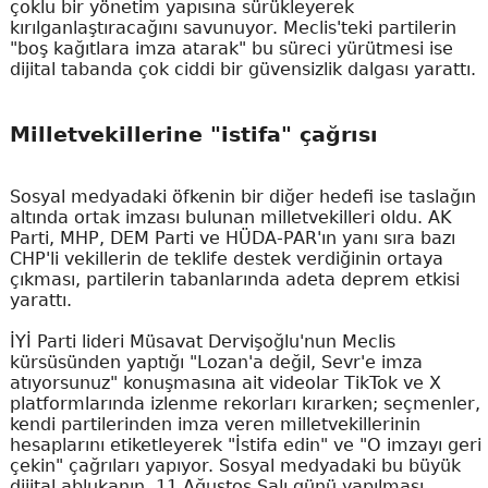
çoklu bir yönetim yapısına sürükleyerek
kırılganlaştıracağını savunuyor. Meclis'teki partilerin
"boş kağıtlara imza atarak" bu süreci yürütmesi ise
dijital tabanda çok ciddi bir güvensizlik dalgası yarattı.
Milletvekillerine "istifa" çağrısı
Sosyal medyadaki öfkenin bir diğer hedefi ise taslağın
altında ortak imzası bulunan milletvekilleri oldu. AK
Parti, MHP, DEM Parti ve HÜDA-PAR'ın yanı sıra bazı
CHP'li vekillerin de teklife destek verdiğinin ortaya
çıkması, partilerin tabanlarında adeta deprem etkisi
yarattı.
İYİ Parti lideri Müsavat Dervişoğlu'nun Meclis
kürsüsünden yaptığı "Lozan'a değil, Sevr'e imza
atıyorsunuz" konuşmasına ait videolar TikTok ve X
platformlarında izlenme rekorları kırarken; seçmenler,
kendi partilerinden imza veren milletvekillerinin
hesaplarını etiketleyerek "İstifa edin" ve "O imzayı geri
çekin" çağrıları yapıyor. Sosyal medyadaki bu büyük
dijital ablukanın, 11 Ağustos Salı günü yapılması