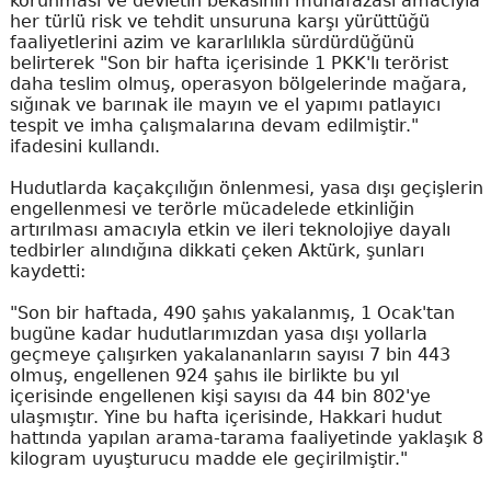
korunması ve devletin bekasının muhafazası amacıyla
her türlü risk ve tehdit unsuruna karşı yürüttüğü
faaliyetlerini azim ve kararlılıkla sürdürdüğünü
belirterek "Son bir hafta içerisinde 1 PKK'lı terörist
daha teslim olmuş, operasyon bölgelerinde mağara,
sığınak ve barınak ile mayın ve el yapımı patlayıcı
tespit ve imha çalışmalarına devam edilmiştir."
ifadesini kullandı.
Hudutlarda kaçakçılığın önlenmesi, yasa dışı geçişlerin
engellenmesi ve terörle mücadelede etkinliğin
artırılması amacıyla etkin ve ileri teknolojiye dayalı
tedbirler alındığına dikkati çeken Aktürk, şunları
kaydetti:
"Son bir haftada, 490 şahıs yakalanmış, 1 Ocak'tan
bugüne kadar hudutlarımızdan yasa dışı yollarla
geçmeye çalışırken yakalananların sayısı 7 bin 443
olmuş, engellenen 924 şahıs ile birlikte bu yıl
içerisinde engellenen kişi sayısı da 44 bin 802'ye
ulaşmıştır. Yine bu hafta içerisinde, Hakkari hudut
hattında yapılan arama-tarama faaliyetinde yaklaşık 8
kilogram uyuşturucu madde ele geçirilmiştir."