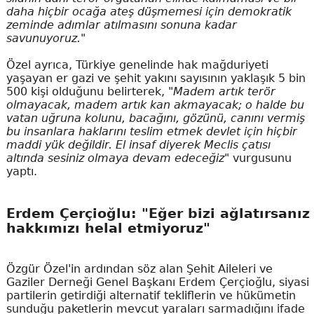
daha hiçbir ocağa ateş düşmemesi için demokratik
zeminde adımlar atılmasını sonuna kadar
savunuyoruz."
Özel ayrıca, Türkiye genelinde hak mağduriyeti
yaşayan er gazi ve şehit yakını sayısının yaklaşık 5 bin
500 kişi olduğunu belirterek,
"Madem artık terör
olmayacak, madem artık kan akmayacak; o halde bu
vatan uğruna kolunu, bacağını, gözünü, canını vermiş
bu insanlara haklarını teslim etmek devlet için hiçbir
maddi yük değildir. El insaf diyerek Meclis çatısı
altında sesiniz olmaya devam edeceğiz"
vurgusunu
yaptı.
Erdem Çerçioğlu: "Eğer bizi ağlatırsanız
hakkımızı helal etmiyoruz"
Özgür Özel'in ardından söz alan Şehit Aileleri ve
Gaziler Derneği Genel Başkanı Erdem Çerçioğlu, siyasi
partilerin getirdiği alternatif tekliflerin ve hükümetin
sunduğu paketlerin mevcut yaraları sarmadığını ifade