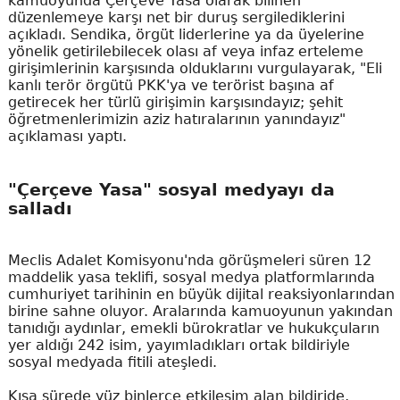
kamuoyunda Çerçeve Yasa olarak bilinen
düzenlemeye karşı net bir duruş sergilediklerini
açıkladı. Sendika, örgüt liderlerine ya da üyelerine
yönelik getirilebilecek olası af veya infaz erteleme
girişimlerinin karşısında olduklarını vurgulayarak, "Eli
kanlı terör örgütü PKK'ya ve terörist başına af
getirecek her türlü girişimin karşısındayız; şehit
öğretmenlerimizin aziz hatıralarının yanındayız"
açıklaması yaptı.
"Çerçeve Yasa" sosyal medyayı da
salladı
Meclis Adalet Komisyonu'nda görüşmeleri süren 12
maddelik yasa teklifi, sosyal medya platformlarında
cumhuriyet tarihinin en büyük dijital reaksiyonlarından
birine sahne oluyor. Aralarında kamuoyunun yakından
tanıdığı aydınlar, emekli bürokratlar ve hukukçuların
yer aldığı 242 isim, yayımladıkları ortak bildiriyle
sosyal medyada fitili ateşledi.
Kısa sürede yüz binlerce etkileşim alan bildiride,