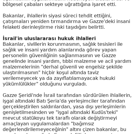
bölgesel çabaları sekteye uğrattığına işaret etti.
Bakanlar, ihlallerin siyasi süreci tehdit ettiğini,
çatışmaları yeniden tırmandırma ve Gazze'deki insani
felaketi derinleştirme riski taşıdığını belirtti.
İsrail'in uluslararası hukuk ihlalleri
Bakanlar, sivillerin korunmasının, sağlık tesisleri ile
sağlık ve insani yardım alanlarında görev yapan
personelin güvenliğinin sağlanmasının ve Gazze
genelinde insani yardım, tıbbi malzeme ve acil yardım
malzemelerinin "derhal güvenli ve engelsiz şekilde
ulaştırılmasının" hiçbir koşul altında taviz
verilemeyecek ya da zayıflatılamayacak hukuki
yükümlülükler" olduğunu vurguladı.
Gazze Şeridi'nde İsrail tarafından sürdürülen ihlallerin,
işgal altındaki Batı Şeria'da yerleşimciler tarafından
gerçekleştirilen saldırılardan, yasa dışı yerleşimlerin
genişletilmesinden ve "işgal altındaki Kudüs'teki"
mevcut statükoyu tek taraflı olarak değiştirmeyi
amaçlayan uygulamalardan "bağımsız
değerlendirilemeyeceğinin" altını çizen bakanlar, bu