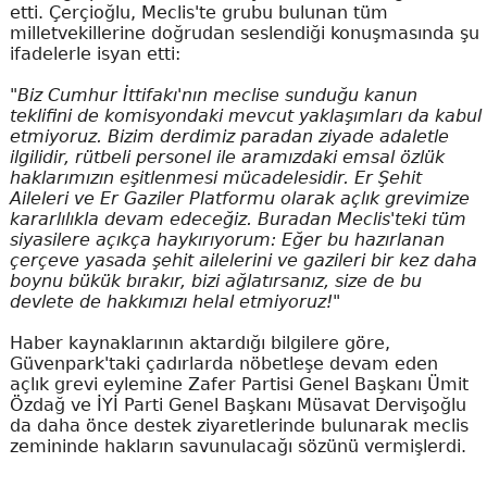
etti. Çerçioğlu, Meclis'te grubu bulunan tüm
milletvekillerine doğrudan seslendiği konuşmasında şu
ifadelerle isyan etti:
"Biz Cumhur İttifakı'nın meclise sunduğu kanun
teklifini de komisyondaki mevcut yaklaşımları da kabul
etmiyoruz. Bizim derdimiz paradan ziyade adaletle
ilgilidir, rütbeli personel ile aramızdaki emsal özlük
haklarımızın eşitlenmesi mücadelesidir. Er Şehit
Aileleri ve Er Gaziler Platformu olarak açlık grevimize
kararlılıkla devam edeceğiz. Buradan Meclis'teki tüm
siyasilere açıkça haykırıyorum: Eğer bu hazırlanan
çerçeve yasada şehit ailelerini ve gazileri bir kez daha
boynu bükük bırakır, bizi ağlatırsanız, size de bu
devlete de hakkımızı helal etmiyoruz!"
Haber kaynaklarının aktardığı bilgilere göre,
Güvenpark'taki çadırlarda nöbetleşe devam eden
açlık grevi eylemine Zafer Partisi Genel Başkanı Ümit
Özdağ ve İYİ Parti Genel Başkanı Müsavat Dervişoğlu
da daha önce destek ziyaretlerinde bulunarak meclis
zemininde hakların savunulacağı sözünü vermişlerdi.