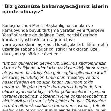
"Biz gözünüze bakamayacağımız işlerin
içinde olmayız"
Konuşmasında Meclis Başkanlığına sunulan ve
kamuoyunda büyük tartışma yaratan yeni "Çerçeve
Yasa" sürecine de değinen Özel, partisi üzerinde
kurulan siyasi baskılara rağmen taviz
vermeyeceklerini açıkladı. Hukukçularla birlikte metin
üzerinde sabaha kadar çalıştıklarını aktaran Özel,
duruşunu şu sözlerle özetledi:
"Biz zor günlerden geçiyoruz. Seçilmiş kadrolarımızın
darbe niteliğinde adımlarla uzaklaştırıldığı bir süreçte,
bir yandan da Türkiye'nin geleceğini ilgilendiren kritik
bir süreç yürütülüyor. Emin olun meseleyi ve tüm
hassasiyetleri en az sizin kadar yakından takip
ediyoruz. İlk gün nerede duruyorsak bugün de tam
olarak aynı noktadayız. Bizler şehit ailelerinin yanına
varamayacağımız, gözlerinin içine bakamayacağımız
hiçbir gizli ya da yanlış işin içinde olmayız. Türkiye'de
terörün bitmesi, silahların tamamen susması, tek bir
silahın dahi terör örgütünün elinde kalmaması ve bir