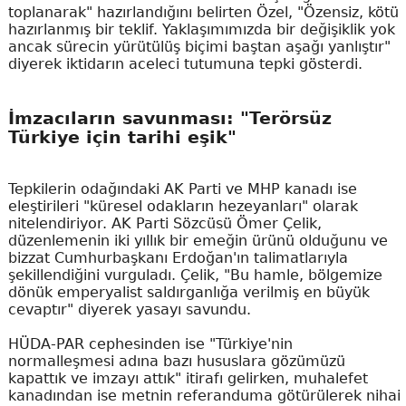
toplanarak" hazırlandığını belirten Özel, "Özensiz, kötü
hazırlanmış bir teklif. Yaklaşımımızda bir değişiklik yok
ancak sürecin yürütülüş biçimi baştan aşağı yanlıştır"
diyerek iktidarın aceleci tutumuna tepki gösterdi.
İmzacıların savunması: "Terörsüz
Türkiye için tarihi eşik"
Tepkilerin odağındaki AK Parti ve MHP kanadı ise
eleştirileri "küresel odakların hezeyanları" olarak
nitelendiriyor. AK Parti Sözcüsü Ömer Çelik,
düzenlemenin iki yıllık bir emeğin ürünü olduğunu ve
bizzat Cumhurbaşkanı Erdoğan'ın talimatlarıyla
şekillendiğini vurguladı. Çelik, "Bu hamle, bölgemize
dönük emperyalist saldırganlığa verilmiş en büyük
cevaptır" diyerek yasayı savundu.
HÜDA-PAR cephesinden ise "Türkiye'nin
normalleşmesi adına bazı hususlara gözümüzü
kapattık ve imzayı attık" itirafı gelirken, muhalefet
kanadından ise metnin referanduma götürülerek nihai