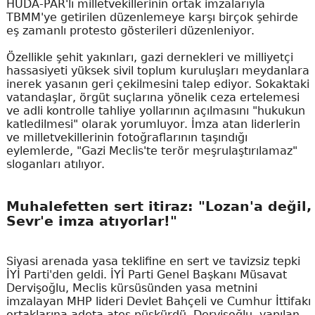
HÜDA-PAR'lı milletvekillerinin ortak imzalarıyla
TBMM'ye getirilen düzenlemeye karşı birçok şehirde
eş zamanlı protesto gösterileri düzenleniyor.
Özellikle şehit yakınları, gazi dernekleri ve milliyetçi
hassasiyeti yüksek sivil toplum kuruluşları meydanlara
inerek yasanın geri çekilmesini talep ediyor. Sokaktaki
vatandaşlar, örgüt suçlarına yönelik ceza ertelemesi
ve adli kontrolle tahliye yollarının açılmasını "hukukun
katledilmesi" olarak yorumluyor. İmza atan liderlerin
ve milletvekillerinin fotoğraflarının taşındığı
eylemlerde, "Gazi Meclis'te terör meşrulaştırılamaz"
sloganları atılıyor.
Muhalefetten sert itiraz: "Lozan'a değil,
Sevr'e imza atıyorlar!"
Siyasi arenada yasa teklifine en sert ve tavizsiz tepki
İYİ Parti'den geldi. İYİ Parti Genel Başkanı Müsavat
Dervişoğlu, Meclis kürsüsünden yasa metnini
imzalayan MHP lideri Devlet Bahçeli ve Cumhur İttifakı
ortaklarına adeta ateş püskürdü. Dervişoğlu, yapılan