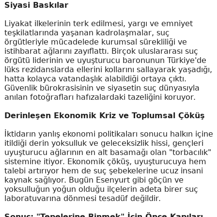
Siyasi Baskılar
Liyakat ilkelerinin terk edilmesi, yargı ve emniyet
teşkilatlarında yaşanan kadrolaşmalar, suç
örgütleriyle mücadelede kurumsal sürekliliği ve
istihbarat ağlarını zayıflattı. Birçok uluslararası suç
örgütü liderinin ve uyuşturucu baronunun Türkiye'de
lüks rezidanslarda ellerini kollarını sallayarak yaşadığı,
hatta kolayca vatandaşlık alabildiği ortaya çıktı.
Güvenlik bürokrasisinin ve siyasetin suç dünyasıyla
anılan fotoğrafları hafızalardaki tazeliğini koruyor.
Derinleşen Ekonomik Kriz ve Toplumsal Çöküş
İktidarın yanlış ekonomi politikaları sonucu halkın içine
itildiği derin yoksulluk ve geleceksizlik hissi, gençleri
uyuşturucu ağlarının en alt basamağı olan "torbacılık"
sistemine itiyor. Ekonomik çöküş, uyuşturucuya hem
talebi artırıyor hem de suç şebekelerine ucuz insani
kaynak sağlıyor. Bugün Esenyurt gibi göçün ve
yoksulluğun yoğun olduğu ilçelerin adeta birer suç
laboratuvarına dönmesi tesadüf değildir.
Sonuç: "Tepelerine Binmek" İçin Önce Kapıları