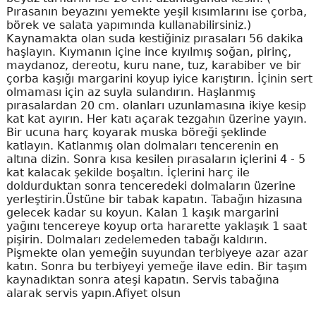
Pırasanın beyazını yemekte yeşil kısımlarını ise çorba,
börek ve salata yapımında kullanabilirsiniz.)
Kaynamakta olan suda kestiğiniz pırasaları 56 dakika
haşlayın. Kıymanın içine ince kıyılmış soğan, pirinç,
maydanoz, dereotu, kuru nane, tuz, karabiber ve bir
çorba kaşığı margarini koyup iyice karıştırın. İçinin sert
olmaması için az suyla sulandırın. Haşlanmış
pırasalardan 20 cm. olanları uzunlamasına ikiye kesip
kat kat ayırın. Her katı açarak tezgahın üzerine yayın.
Bir ucuna harç koyarak muska böreği şeklinde
katlayın. Katlanmış olan dolmaları tencerenin en
altına dizin. Sonra kısa kesilen pırasaların içlerini 4 - 5
kat kalacak şekilde boşaltın. İçlerini harç ile
doldurduktan sonra tenceredeki dolmaların üzerine
yerleştirin.Üstüne bir tabak kapatın. Tabağın hizasına
gelecek kadar su koyun. Kalan 1 kaşık margarini
yağını tencereye koyup orta hararette yaklaşık 1 saat
pişirin. Dolmaları zedelemeden tabağı kaldırın.
Pişmekte olan yemeğin suyundan terbiyeye azar azar
katın. Sonra bu terbiyeyi yemeğe ilave edin. Bir taşım
kaynadıktan sonra ateşi kapatın. Servis tabağına
alarak servis yapın.Afiyet olsun