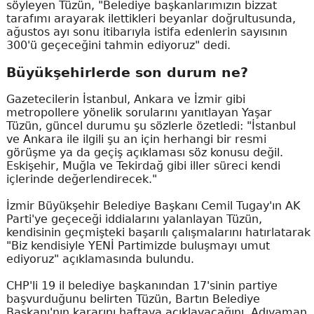
söyleyen Tüzün, "Belediye başkanlarımızın bizzat
tarafımı arayarak ilettikleri beyanlar doğrultusunda,
ağustos ayı sonu itibarıyla istifa edenlerin sayısının
300'ü geçeceğini tahmin ediyoruz" dedi.
Büyükşehirlerde son durum ne?
Gazetecilerin İstanbul, Ankara ve İzmir gibi
metropollere yönelik sorularını yanıtlayan Yaşar
Tüzün, güncel durumu şu sözlerle özetledi: "İstanbul
ve Ankara ile ilgili şu an için herhangi bir resmi
görüşme ya da geçiş açıklaması söz konusu değil.
Eskişehir, Muğla ve Tekirdağ gibi iller süreci kendi
içlerinde değerlendirecek."
İzmir Büyükşehir Belediye Başkanı Cemil Tugay'ın AK
Parti'ye geçeceği iddialarını yalanlayan Tüzün,
kendisinin geçmişteki başarılı çalışmalarını hatırlatarak
"Biz kendisiyle YENİ Partimizde buluşmayı umut
ediyoruz" açıklamasında bulundu.
CHP'li 19 il belediye başkanından 17'sinin partiye
başvurduğunu belirten Tüzün, Bartın Belediye
Başkanı'nın kararını haftaya açıklayacağını, Adıyaman