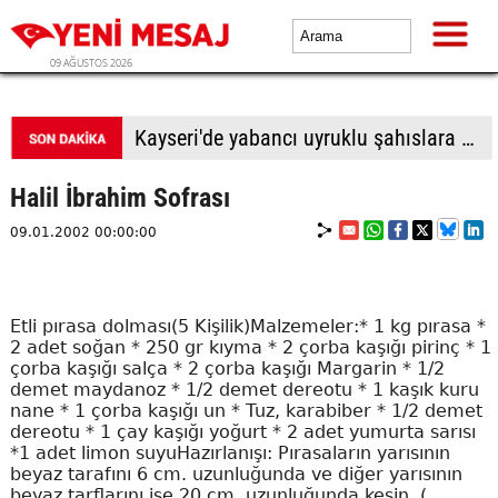
09 AĞUSTOS 2026
BTP Antalya İl Başkanlığından yoğun mesai: İl binasında ve Manavgat'ta üye buluşmaları
Halil İbrahim Sofrası
09.01.2002 00:00:00
Etli pırasa dolması(5 Kişilik)Malzemeler:* 1 kg pırasa *
2 adet soğan * 250 gr kıyma * 2 çorba kaşığı pirinç * 1
çorba kaşığı salça * 2 çorba kaşığı Margarin * 1/2
demet maydanoz * 1/2 demet dereotu * 1 kaşık kuru
nane * 1 çorba kaşığı un * Tuz, karabiber * 1/2 demet
dereotu * 1 çay kaşığı yoğurt * 2 adet yumurta sarısı
*1 adet limon suyuHazırlanışı: Pırasaların yarısının
beyaz tarafını 6 cm. uzunluğunda ve diğer yarısının
beyaz tarflarını ise 20 cm. uzunluğunda kesin. (