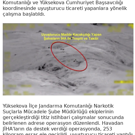
Komutanlığı ve Yüksekova Cumhuriyet Başsavcılığı
koordinesinde uyuşturucu ticareti yapanlara yönelik
çalışma başlatıldı.
Yüksekova İlçe Jandarma Komutanlığı Narkotik
Suçlarla Mücadele Şube Müdürlüğü ekiplerinin
gerçekleştirdiği titiz istihbari çalışmalar sonucunda
belirlenen adrese operasyon düzenlendi. Havadan
JİHA'ların da destek verdiği operasyonda, 253
kilogram esrar ele geçirildi, uyuşturucu ticareti yaptığı