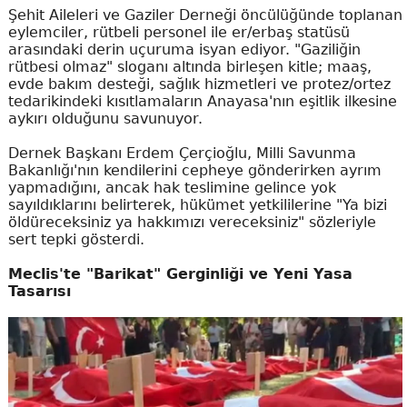
Şehit Aileleri ve Gaziler Derneği öncülüğünde toplanan
eylemciler, rütbeli personel ile er/erbaş statüsü
arasındaki derin uçuruma isyan ediyor. "Gaziliğin
rütbesi olmaz" sloganı altında birleşen kitle; maaş,
evde bakım desteği, sağlık hizmetleri ve protez/ortez
tedarikindeki kısıtlamaların Anayasa'nın eşitlik ilkesine
aykırı olduğunu savunuyor.
Dernek Başkanı Erdem Çerçioğlu, Milli Savunma
Bakanlığı'nın kendilerini cepheye gönderirken ayrım
yapmadığını, ancak hak teslimine gelince yok
sayıldıklarını belirterek, hükümet yetkililerine "Ya bizi
öldüreceksiniz ya hakkımızı vereceksiniz" sözleriyle
sert tepki gösterdi.
Meclis'te "Barikat" Gerginliği ve Yeni Yasa
Tasarısı