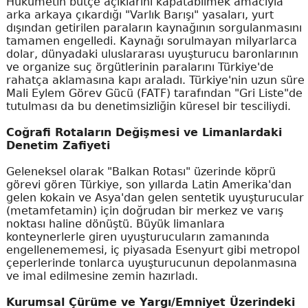
Hükümetin bütçe açıklarını kapatabilmek amacıyla
arka arkaya çıkardığı "Varlık Barışı" yasaları, yurt
dışından getirilen paraların kaynağının sorgulanmasını
tamamen engelledi. Kaynağı sorulmayan milyarlarca
dolar, dünyadaki uluslararası uyuşturucu baronlarının
ve organize suç örgütlerinin paralarını Türkiye'de
rahatça aklamasına kapı araladı. Türkiye'nin uzun süre
Mali Eylem Görev Gücü (FATF) tarafından "Gri Liste"de
tutulması da bu denetimsizliğin küresel bir tesciliydi.
Coğrafi Rotaların Değişmesi ve Limanlardaki
Denetim Zafiyeti
Geleneksel olarak "Balkan Rotası" üzerinde köprü
görevi gören Türkiye, son yıllarda Latin Amerika'dan
gelen kokain ve Asya'dan gelen sentetik uyuşturucular
(metamfetamin) için doğrudan bir merkez ve varış
noktası haline dönüştü. Büyük limanlara
konteynerlerle giren uyuşturucuların zamanında
engellenememesi, iç piyasada Esenyurt gibi metropol
çeperlerinde tonlarca uyuşturucunun depolanmasına
ve imal edilmesine zemin hazırladı.
Kurumsal Çürüme ve Yargı/Emniyet Üzerindeki