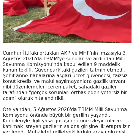
Cumhur İttifakı ortakları AKP ve MHP'nin imzasıyla 3
Ağustos 2026'da TBMM'ye sunulan ve ardından Milli
Savunma Komisyonu'nda kabul edilen 9 maddelik
kanun teklifi, Güvenpark'taki gazileri tatmin etmedi.
Şehit anne-babalarına asgari ücret güvencesi, faizsiz
konut kredisi ve malul sayılmayanlara gazilik unvanı
gibi düzenlemeler içeren paket, sahadaki gaziler
tarafından "gerçek sorunları örtbas eden yetersiz bir
adım" olarak nitelendirildi.
Öte yandan, 5 Ağustos 2026'da TBMM Milli Savunma
Komisyonu önünde büyük bir gerilim yaşandı.
Kendileriyle ilgili yasa görüşmelerine izleyici olarak
katılmak isteyen gazilerin salona girişine ilk etapta izin
verilmedi. Muhalefet milletvekillerinin araya girmesi