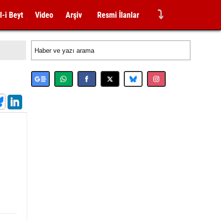
⤵
l-i Beyt
Video
Arşiv
Resmi İlanlar