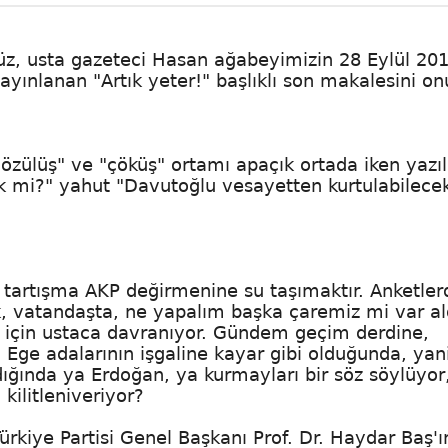
z, usta gazeteci Hasan ağabeyimizin 28 Eylül 20
ayınlanan "Artık yeter!" başlıklı son makalesini o
"çözülüş" ve "çöküş" ortamı apaçık ortada iken yazıl
k mi?" yahut "Davutoğlu vesayetten kurtulabilece
bir tartışma AKP değirmenine su taşımaktır. Anketle
 vatandaşta, ne yapalım başka çaremiz mi var alg
sı için ustaca davranıyor. Gündem geçim derdine,
ge adalarının işgaline kayar gibi olduğunda, yan
ğında ya Erdoğan, ya kurmayları bir söz söylüyor
kilitleniveriyor?
ürkiye Partisi Genel Başkanı Prof. Dr. Haydar Baş'ın