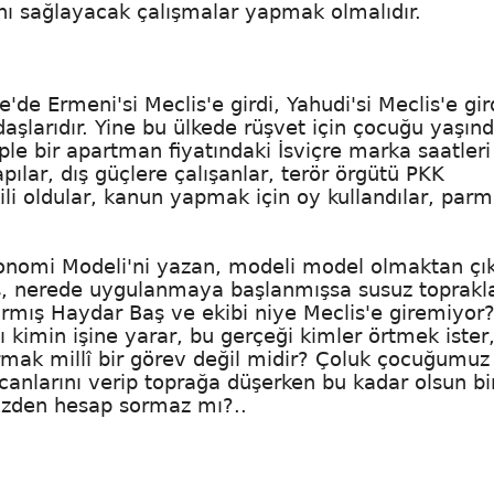
nı sağlayacak çalışmalar yapmak olmalıdır.
'de Ermeni'si Meclis'e girdi, Yahudi'si Meclis'e gir
aşlarıdır. Yine bu ülkede rüşvet için çocuğu yaşınd
le bir apartman fiyatındaki İsviçre marka saatleri
pılar, dış güçlere çalışanlar, terör örgütü PKK
ili oldular, kanun yapmak için oy kullandılar, par
konomi Modeli'ni yazan, modeli model olmaktan çı
ş, nerede uygulanmaya başlanmışsa susuz toprakl
şarmış Haydar Baş ve ekibi niye Meclis'e giremiyor
ı kimin işine yarar, bu gerçeği kimler örtmek ister
mak millî bir görev değil midir? Çoluk çocuğumuz 
 canlarını verip toprağa düşerken bu kadar olsun bi
 bizden hesap sormaz mı?..