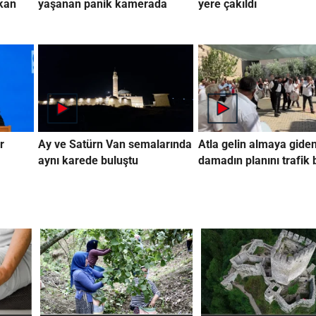
rkan
yaşanan panik kamerada
yere çakıldı
r
Ay ve Satürn Van semalarında
Atla gelin almaya gide
aynı karede buluştu
damadın planını trafik