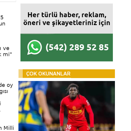
15
nun
ı ve
k mi"
rde oy
ısı
i
,
 Milli