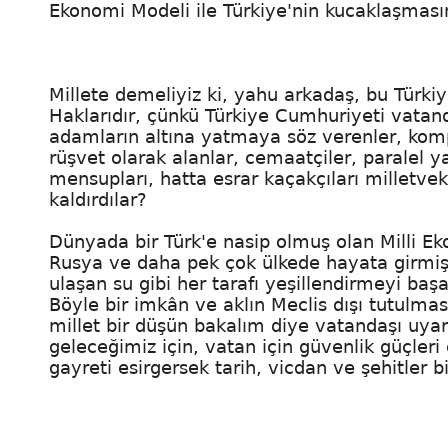
Ekonomi Modeli ile Türkiye'nin kucaklaşması
Millete demeliyiz ki, yahu arkadaş, bu Türkiye
Haklarıdır, çünkü Türkiye Cumhuriyeti vatand
adamların altına yatmaya söz verenler, komp
rüşvet olarak alanlar, cemaatçiler, paralel ya
mensupları, hatta esrar kaçakçıları milletvek
kaldırdılar?
Dünyada bir Türk'e nasip olmuş olan Milli E
Rusya ve daha pek çok ülkede hayata girmi
ulaşan su gibi her tarafı yeşillendirmeyi ba
Böyle bir imkân ve aklın Meclis dışı tutulmas
millet bir düşün bakalım diye vatandaşı uyar
geleceğimiz için, vatan için güvenlik güçleri
gayreti esirgersek tarih, vicdan ve şehitler