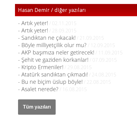
Hasan Demir / diğer yazıları
- Artık yeter!
/ 02.11.2015
- Artık yeter!
/ 28.09.2015
- Sandıktan ne çıkacak!
/ 21.09.2015
- Böyle milliyetçilik olur mu?
/ 12.09.2015
- AKP başımıza neler getirecek!
/ 11.09.2015
- Şehit ve gaziden korkanlar!
/ 07.09.2015
- Kripto Ermeniler!
/ 29.08.2015
- Atatürk sandıktan çıkmadı!
/ 24.08.2015
- Bu ne biçim üslup böyle!
/ 22.08.2015
- Asalet nerede?
/ 16.08.2015