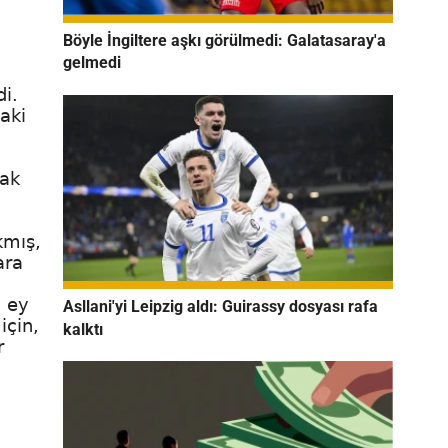
Böyle İngiltere aşkı görülmedi: Galatasaray'a
gelmedi
di.
aki
mak
kmış,
ara
?
, ey
Asllani'yi Leipzig aldı: Guirassy dosyası rafa
için,
kalktı
r