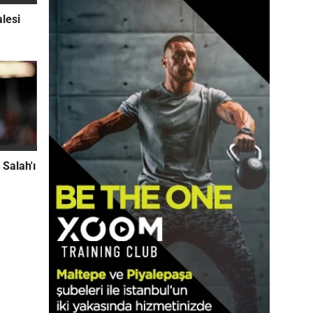
alesi
 Salah'ı