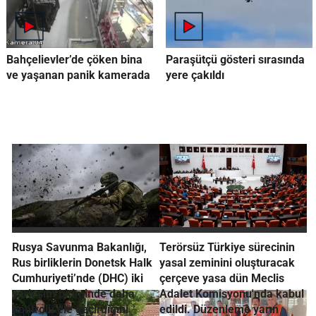
Bahçelievler’de çöken bina
Paraşütçü gösteri sırasında
ve yaşanan panik kamerada
yere çakıldı
Rusya Savunma Bakanlığı,
Terörsüz Türkiye sürecinin
Rus birliklerin Donetsk Halk
yasal zeminini oluşturacak
Cumhuriyeti’nde (DHC) iki
çerçeve yasa dün Meclis
yerleşim biriminde daha
Adalet Komisyonu'nda kabul
kontrolü ele geçirdiğini
edildi. Düzenleme yarın