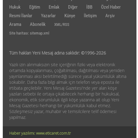
Hukuk
Eğitim
Emlak
Diğer
İBB
Özel Haber
Resmi İlanlar
Yazarlar
Künye
İletişim
Arşiv
Arama
Abonelik
XML/RSS
Site haritası: sitemap.xml
Tüm hakları Yeni Mesaj adına saklıdır: ©1996-2026
Yazılı izin alınmaksızın site içeriğinin fiziki veya elektronik
ortamda kopyalanması, çoğaltılması, dağıtılması veya yeniden
yayınlanması aksi belirtilmediği sürece yasal yükümlülük altına
sokabilir. Daha fazla bilgi almak için telefon veya eposta ile
irtibata geçilebilir. Yeni Mesaj Gazetesi'nde yer alan köşe
yazıları sebebi ile ortaya çıkabilecek herhangi bir hukuksal,
ekonomik, etik sorumluluk ilgili köşe yazarına ait olup Yeni
Mesaj Gazetesi herhangi bir yükümlülük kabul etmez.
Sözleşmesiz yazar, muhabir ve temsilcilere telif ödemesi
yapılmaz.
Haber yazılımı: www.eticaret.com.tr