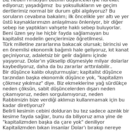
ediyoruz; yaşadığımız bu yoksullukların ve geçim
dertlerimiz normal bir durum gibi algılıyoruz? Bu
soruların cevabına bakalım; ilk öncelikle yer altı ve yer
üstü kaynaklarımızın anlaşılması önleniyor, bir diğer
sebep ise yaptıkları vahşete haklı sebep buluyorlar.
Beni üzen şey ise hiçbir fayda sağlamayan bu
kapitalist modelin gençlerimize öğretilmesi.
Türk milletine zararlarına bakacak olursak; birincisi ve
en önemlisi ekonomik bağımlı hale geliyoruz, kıt kanat
geçiniyoruz, adaletsiz bir gelir dağılımı içinde
yaşıyoruz. Dolar'ın yükselip düşmesiyle milyar dolarlar
kaybediyoruz, daha da bu zararlar arttırılabilir..
Bir düşünce kalıbı oluşturmuşlar; kapitalist düşünce
tarzından başka ekonomik düşünce yok, "kapitalizm
çökmez yıkılmaz" diye. Biz ekmeklerine yağ sürdükçe
neden çöksün, sabit düşüncelerden dışarı neden
çıkamıyoruz, neden sorgulamıyoruz, neden
Rabbimizin bize verdiği aklımızı kullanmamak için bu
kadar diretiyoruz?
Belirli kesimin cebini dolduran bu tez sadece azınlık bir
kesime fayda sağlar, bunu da biliyoruz ama yine de
"kapitalizmden başka da çare yok" deniliyor
Kapitalizmden bıkan insanlar Dolar'ı bırakıp nereye