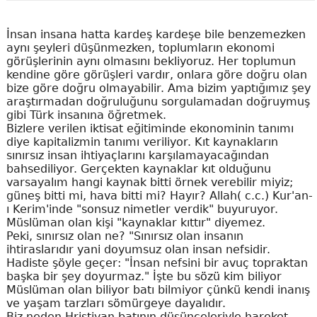
İnsan insana hatta kardeş kardeşe bile benzemezken
aynı şeyleri düşünmezken, toplumların ekonomi
görüşlerinin aynı olmasını bekliyoruz. Her toplumun
kendine göre görüşleri vardır, onlara göre doğru olan
bize göre doğru olmayabilir. Ama bizim yaptığımız şey
araştırmadan doğruluğunu sorgulamadan doğruymuş
gibi Türk insanına öğretmek.
Bizlere verilen iktisat eğitiminde ekonominin tanımı
diye kapitalizmin tanımı veriliyor. Kıt kaynakların
sınırsız insan ihtiyaçlarını karşılamayacağından
bahsediliyor. Gerçekten kaynaklar kıt olduğunu
varsayalım hangi kaynak bitti örnek verebilir miyiz;
güneş bitti mi, hava bitti mi? Hayır? Allah( c.c.) Kur'an-
ı Kerim'inde "sonsuz nimetler verdik" buyuruyor.
Müslüman olan kişi "kaynaklar kıttır" diyemez.
Peki, sınırsız olan ne? "Sınırsız olan insanın
ihtiraslarıdır yani doyumsuz olan insan nefsidir.
Hadiste şöyle geçer: "İnsan nefsini bir avuç topraktan
başka bir şey doyurmaz." İşte bu sözü kim biliyor
Müslüman olan biliyor batı bilmiyor çünkü kendi inanış
ve yaşam tarzları sömürgeye dayalıdır.
Biz neden Hristiyan batının düşünceleriyle hareket