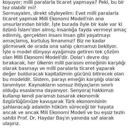
koşuyor; milli paralarla ticaret yapmaya? Peki, bu bir
tez olabilir mi?
Sormayalım, direkt söyleyelim: Evet milli paralarla
ticaret yapmak Milli Ekonomi Modeli'nin ana
unsurlarından biridir. İşte burada öyle bir kale var ki
özünü İslam'dan almış; insanlığa fayda vermeyi amaç
edinmiş, gerçekten insanı insan gibi yaşatmayı
amaçlamış, kurtuluş limanımız? Biz ne kadar
görmesek de orada ona sahip çıkmamızı bekliyor.
İşte o model dünyayı ayağımıza getiren tek çözüm
olan Milli Ekonomi Modeli'dir. Dolar'ı devre dışı
bırakarak, her ülkenin milli parasını emeğinin karşılığı
olarak basmayı ve milli paralarla ticaret yaparak
değer bulduracak kapitalizmin gücünü bitirecek olan
bu modeldir. Sistem, parayı emeğin karşılığı olarak
tanımlıyor. Kaynakların sonsuz ihtiyaçların sınırlı
olduğu esaslarına dayanıyor. Senyoraj hakkımızı
kullanıp kendi paramızı basarak ekonomik
özgürlüğümüze kavuşarak Türk ekonomisinin
şahlanacağı adaletin hüküm süreceği bir hayata
ancak ve ancak Mili Ekonomi Modeli ve bu eşsiz tezin
sahibi Prof. Dr. Haydar Baş'ın yanında saf alarak
ulaşırız.