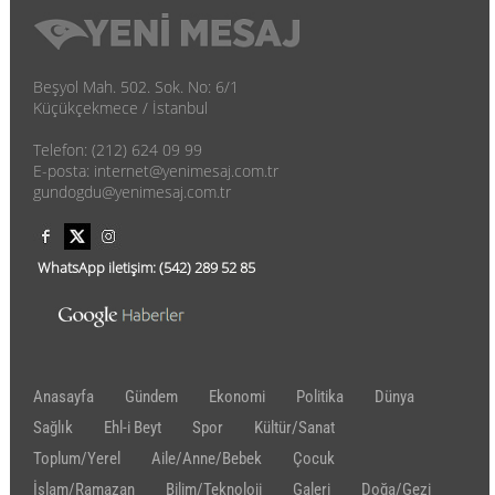
Beşyol Mah. 502. Sok. No: 6/1
Küçükçekmece / İstanbul
Telefon: (212) 624 09 99
E-posta: internet@yenimesaj.com.tr
gundogdu@yenimesaj.com.tr
WhatsApp iletişim:
(542)
289 52 85
Anasayfa
Gündem
Ekonomi
Politika
Dünya
Sağlık
Ehl-i Beyt
Spor
Kültür/Sanat
Toplum/Yerel
Aile/Anne/Bebek
Çocuk
İslam/Ramazan
Bilim/Teknoloji
Galeri
Doğa/Gezi