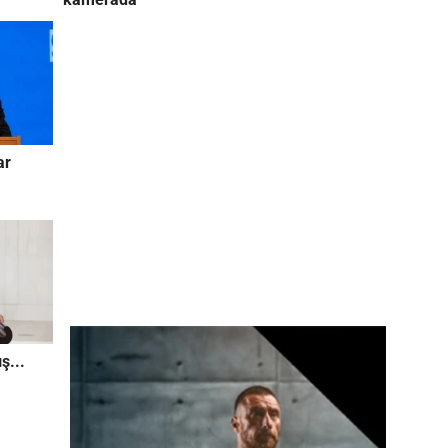
ar
ş...