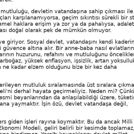
in mutluluğu, devletin vatandaşına sahip çıkması ile
çları karşılanamıyorsa, geçim sıkıntısı sürekli bir s
temel haklara erişim ya zor ya da pahalıysa, adale
lması doğal olarak pek de mümkün olmuyor.
e giriyor. Sosyal devlet, vatandaşını kendi kaderi
güvence altına alır. Bir anne-baba nasıl evlatların
arının huzurunu, refahını ve mutluluğunu önceliklen
 darboğaz, yüksek enflasyon, işsizlik, artan yoksullu
in ne kadar elzem olduğunu bize bir kez daha
erileyen mutluluk sıralamasında üst sıralara çıkm
li'ni derhal hayata geçirmeliyiz. Neden mi? Çünk
esmi beyanlarından da anlaşılabildiği üzere, tüket
na yaymaktır. İşin özü, devlet vatandaşa değil,
 giden işleri rayına koymaktır. Bu da ancak Milli
onomi Modeli, geliri belirli bir kesimde toplamaz