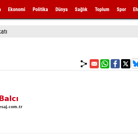
m
Ekonomi
Politika
Dünya
Sağlık
Toplum
Spor
Eh
katı
Balcı
esaj.com.tr