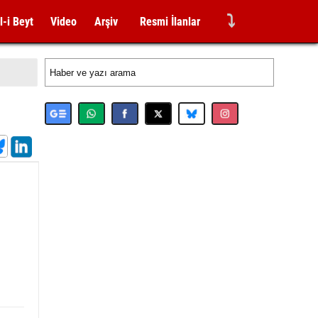
⤵
l-i Beyt
Video
Arşiv
Resmi İlanlar