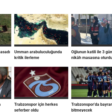
hasadı
Umman arabuluculuğunda
Oğlunun katili ile 3 gü
kritik ilerleme
nikâh masasına oturd
a
Trabzonspor için herkes
Trabzonspor'da bayra
seferber oldu
bitmeyecek