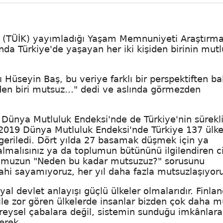
n (TÜİK) yayımladığı Yaşam Memnuniyeti Araştırmas
unda Türkiye'de yaşayan her iki kişiden birinin mutl
 Hüseyin Baş, bu veriye farklı bir perspektiften ba
şiden biri mutsuz…" dedi ve aslında görmezden
, Dünya Mutluluk Endeksi'nde de Türkiye'nin sürekl
. 2019 Dünya Mutluluk Endeksi'nde Türkiye 137 ülk
 geriledi. Dört yılda 27 basamak düşmek için ya
lmalısınız ya da toplumun bütününü ilgilendiren c
ğumuzun "Neden bu kadar mutsuzuz?" sorusunu
ahi sayamıyoruz, her yıl daha fazla mutsuzlaşıyor
syal devlet anlayışı güçlü ülkeler olmalarıdır. Finla
bile zor gören ülkelerde insanlar bizden çok daha m
ireysel çabalara değil, sistemin sunduğu imkânlara
gerek.