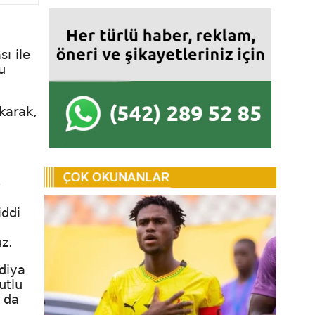
ı ile
u
karak,
i
e
iddi
uz.
ndiya
utlu
 da