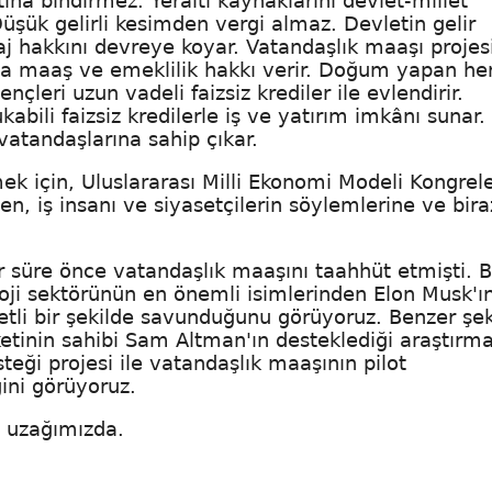
a bindirmez. Yeraltı kaynaklarını devlet-millet
r. Düşük gelirli kesimden vergi almaz. Devletin gelir
raj hakkını devreye koyar. Vatandaşlık maaşı projesi
na maaş ve emeklilik hakkı verir. Doğum yapan he
leri uzun vadeli faizsiz krediler ile evlendirir.
bili faizsiz kredilerle iş ve yatırım imkânı sunar.
 vatandaşlarına sahip çıkar.
ek için, Uluslararası Milli Ekonomi Modeli Kongrel
, iş insanı ve siyasetçilerin söylemlerine ve bira
.
bir süre önce vatandaşlık maaşını taahhüt etmişti. 
ji sektörünün en önemli isimlerinden Elon Musk'ı
detli bir şekilde savunduğunu görüyoruz. Benzer şek
etinin sahibi Sam Altman'ın desteklediği araştırm
eği projesi ile vatandaşlık maaşının pilot
ğini görüyoruz.
oy uzağımızda.