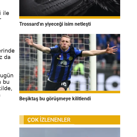
 ile
r
Trossard'ın yiyeceği isim netleşti
erinde
z da
Bugün
n bu
ilde,
a
Beşiktaş bu görüşmeye kilitlendi