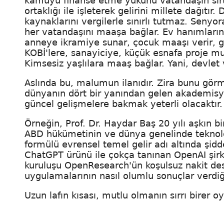
kamuyu finanse etme yükünü vatandaşın sırtın
ortaklığı ile işleterek gelirini millete dağıtı
kaynaklarını vergilerle sınırlı tutmaz. Senyo
her vatandaşını maaşa bağlar. Ev hanımları
anneye ikramiye sunar, çocuk maaşı verir, genç
KOBİ'lere, sanayiciye, küçük esnafa proje muka
Kimsesiz yaşlılara maaş bağlar. Yani, devlet
Aslında bu, malumun ilanıdır. Zira bunu görm
dünyanın dört bir yanından gelen akademisyen
güncel gelişmelere bakmak yeterli olacaktır
Örneğin, Prof. Dr. Haydar Baş 20 yılı aşkın 
ABD hükümetinin ve dünya genelinde teknolo
formülü evrensel temel gelir adı altında şid
ChatGPT ürünü ile çokça tanınan OpenAI şirk
kuruluşu OpenResearch'ün koşulsuz nakit dest
uygulamalarının nasıl olumlu sonuçlar verdi
Uzun lafın kısası, mutlu olmanın sırrı birer 