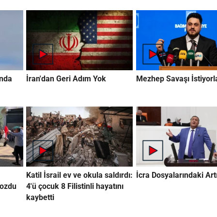
ında
İran'dan Geri Adım Yok
Mezhep Savaşı İstiyorl
Katil İsrail ev ve okula saldırdı:
İcra Dosyalarındaki Artı
bozdu
4'ü çocuk 8 Filistinli hayatını
kaybetti