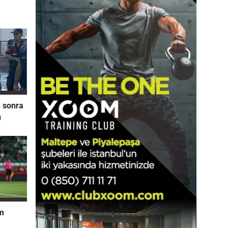
n sonra
u
m