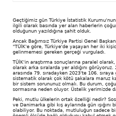
Geçtiğimiz gün Türkiye İstatistik Kurumu'nu
ilgili olarak basında yer alan haberlerin çoğ
olduğunun yazıldığına şahit olduk.
Ancak Bağımsız Türkiye Partisi Genel Başkanı
"TÜİK'e göre, Türkiye'de yaşayan her iki ki
gelinmemesi gereken gerçeği vurguladı.
TÜİK'in araştırma sonuçlarına paralel olarak
olarak arka sıralarda yer aldığını görüyoruz
arasında 79. sıradayken 2023'te 106. sıraya
sistematik olarak çok kötü şakalara maruz ka
bir sistem sorununuz olmalı. Bu durum, ço
sormasına neden oluyor. Üstelik yerimizde d
Peki, mutlu ülkelerin ortak özelliği nedir? So
ve Danimarka gibi kış aylarında gün ışığını 
olabiliyor. Bu noktada, mutluluğun sadece b
önemli ölçüde bağlı olduğunu kabul etmek 