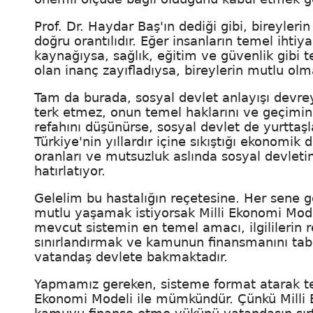
Prof. Dr. Haydar Baş'ın dediği gibi, bireyler
doğru orantılıdır. Eğer insanların temel ihtiya
kaynağıysa, sağlık, eğitim ve güvenlik gibi 
olan inanç zayıfladıysa, bireylerin mutlu o
Tam da burada, sosyal devlet anlayışı devrey
terk etmez, onun temel haklarını ve geçimini 
refahını düşünürse, sosyal devlet de yurttaşl
Türkiye'nin yıllardır içine sıkıştığı ekonomik
oranları ve mutsuzluk aslında sosyal devlet
hatırlatıyor.
Gelelim bu hastalığın reçetesine. Her sene g
mutlu yaşamak istiyorsak Milli Ekonomi Mode
mevcut sistemin en temel amacı, ilgililerin r
sınırlandırmak ve kamunun finansmanını taba
vatandaş devlete bakmaktadır.
Yapmamız gereken, sisteme format atarak ters
Ekonomi Modeli ile mümkündür. Çünkü Milli Ek