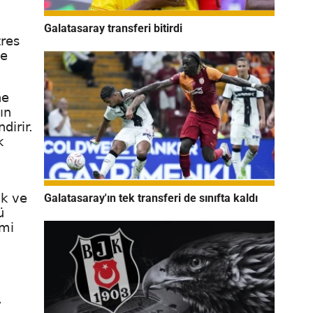
Galatasaray transferi bitirdi
tres
te
ne
ın
dirir.
k
ak ve
Galatasaray'ın tek transferi de sınıfta kaldı
ü
imi
,