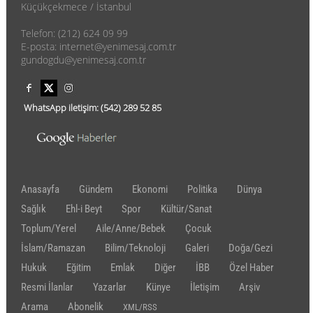
Küçükçekmece / İstanbul
Telefon: (212) 624 09 99
E-posta: internet@yenimesaj.com.tr
gundogdu@yenimesaj.com.tr
WhatsApp iletişim:
(542)
289 52 85
Anasayfa
Gündem
Ekonomi
Politika
Dünya
Sağlık
Ehl-i Beyt
Spor
Kültür/Sanat
Toplum/Yerel
Aile/Anne/Bebek
Çocuk
İslam/Ramazan
Bilim/Teknoloji
Galeri
Doğa/Gezi
Hukuk
Eğitim
Emlak
Diğer
İBB
Özel Haber
Resmi İlanlar
Yazarlar
Künye
İletişim
Arşiv
Arama
Abonelik
XML/RSS