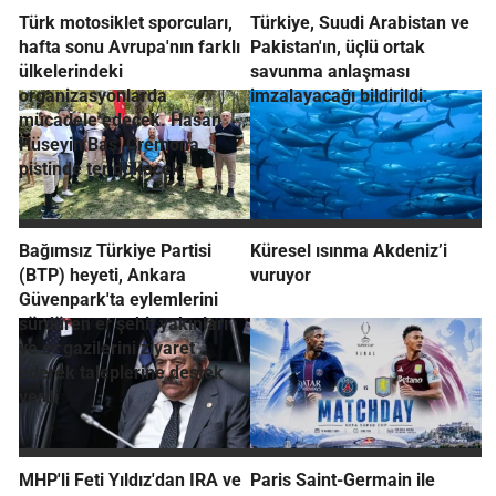
Türk motosiklet sporcuları,
Türkiye, Suudi Arabistan ve
hafta sonu Avrupa'nın farklı
Pakistan'ın, üçlü ortak
ülkelerindeki
savunma anlaşması
organizasyonlarda
imzalayacağı bildirildi.
mücadele edecek. Hasan
Hüseyin Baş, Cremona
pistinde ter dökecek
Bağımsız Türkiye Partisi
Küresel ısınma Akdeniz’i
(BTP) heyeti, Ankara
vuruyor
Güvenpark'ta eylemlerini
sürdüren er şehit yakınları
ve er gazilerini ziyaret
ederek taleplerine destek
verdi
MHP'li Feti Yıldız'dan IRA ve
Paris Saint-Germain ile