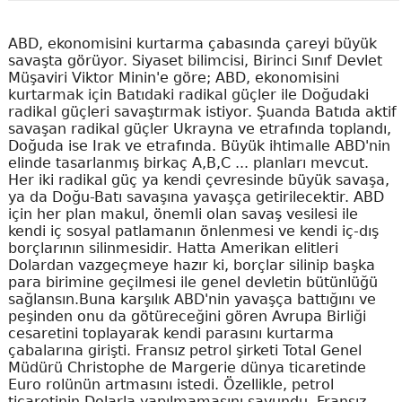
ABD, ekonomisini kurtarma çabasında çareyi büyük
savaşta görüyor. Siyaset bilimcisi, Birinci Sınıf Devlet
Müşaviri Viktor Minin'e göre; ABD, ekonomisini
kurtarmak için Batıdaki radikal güçler ile Doğudaki
radikal güçleri savaştırmak istiyor. Şuanda Batıda aktif
savaşan radikal güçler Ukrayna ve etrafında toplandı,
Doğuda ise Irak ve etrafında. Büyük ihtimalle ABD'nin
elinde tasarlanmış birkaç A,B,C ... planları mevcut.
Her iki radikal güç ya kendi çevresinde büyük savaşa,
ya da Doğu-Batı savaşına yavaşça getirilecektir. ABD
için her plan makul, önemli olan savaş vesilesi ile
kendi iç sosyal patlamanın önlenmesi ve kendi iç-dış
borçlarının silinmesidir. Hatta Amerikan elitleri
Dolardan vazgeçmeye hazır ki, borçlar silinip başka
para birimine geçilmesi ile genel devletin bütünlüğü
sağlansın.Buna karşılık ABD'nin yavaşça battığını ve
peşinden onu da götüreceğini gören Avrupa Birliği
cesaretini toplayarak kendi parasını kurtarma
çabalarına girişti. Fransız petrol şirketi Total Genel
Müdürü Christophe de Margerie dünya ticaretinde
Euro rolünün artmasını istedi. Özellikle, petrol
ticaretinin Dolarla yapılmamasını savundu. Fransız