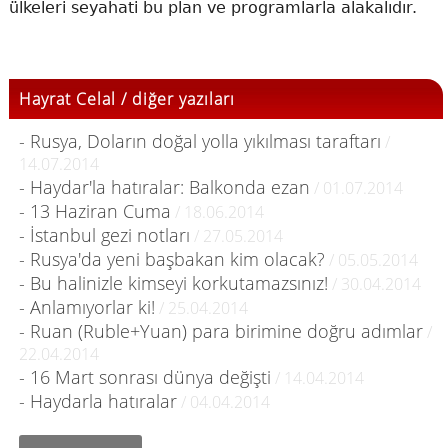
ülkeleri seyahati bu plan ve programlarla alakalıdır.
Hayrat Celal / diğer yazıları
- Rusya, Doların doğal yolla yıkılması taraftarı
/
14.07.2014
- Haydar'la hatıralar: Balkonda ezan
/ 01.07.2014
- 13 Haziran Cuma
/ 18.06.2014
- İstanbul gezi notları
/ 27.05.2014
- Rusya'da yeni başbakan kim olacak?
/ 05.05.2014
- Bu halinizle kimseyi korkutamazsınız!
/ 30.04.2014
- Anlamıyorlar ki!
/ 25.04.2014
- Ruan (Ruble+Yuan) para birimine doğru adımlar
/
22.04.2014
- 16 Mart sonrası dünya değişti
/ 14.04.2014
- Haydarla hatıralar
/ 04.04.2014