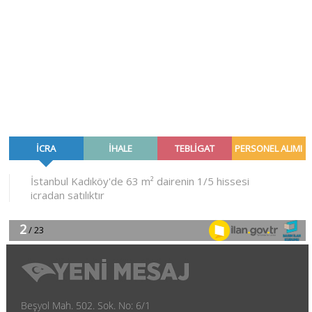
Beşyol Mah. 502. Sok. No: 6/1