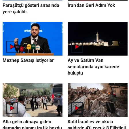
Paraşütçü gösteri sırasında
İran'dan Geri Adım Yok
yere çakıldı
Mezhep Savaşı İstiyorlar
Ay ve Satürn Van
semalarında aynı karede
buluştu
Atla gelin almaya giden
Katil İsrail ev ve okula
damadın planını trafik bozdu
saldırdı: 4'ü çocuk 8 Filistinli