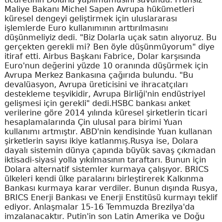
Maliye Bakanı Michel Sapen Avrupa hükümetleri
küresel dengeyi geliştirmek için uluslararası
işlemlerde Euro kullanımının arttırılmasını
düşünmeliyiz dedi. "Biz Dolarla uçak satın alıyoruz. Bu
gerçekten gerekli mi? Ben öyle düşünmüyorum" diye
itiraf etti. Airbus Başkanı Fabrice, Dolar karşısında
Euro'nun değerini yüzde 10 oranında düşürmek için
Avrupa Merkez Bankasına çağırıda bulundu. "Bu
devalüasyon, Avrupa üreticisini ve ihracatçıları
destekleme teşvikidir, Avrupa Birliği'nin endüstriyel
gelişmesi için gerekli" dedi.HSBC bankası anket
verilerine göre 2014 yılında küresel şirketlerin ticari
hesaplamalarında Çin ulusal para birimi Yuan
kullanımı artmıştır. ABD'nin kendisinde Yuan kullanan
şirketlerin sayısı ikiye katlanmış.Rusya ise, Dolara
dayalı sistemin dünya çapında büyük savaş çıkmadan
iktisadi-siyasi yolla yıkılmasının taraftarı. Bunun için
Dolara alternatif sistemler kurmaya çalışıyor. BRICS
ülkeleri kendi ülke paralarını birleştirerek Kalkınma
Bankası kurmaya karar verdiler. Bunun dışında Rusya,
BRICS Enerji Bankası ve Enerji Enstitüsü kurmayı teklif
ediyor. Anlaşmalar 15-16 Temmuzda Brezilya'da
imzalanacaktır. Putin'in son Latin Amerika ve Doğu