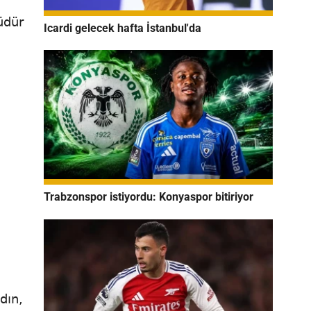
üdür
Icardi gelecek hafta İstanbul'da
Trabzonspor istiyordu: Konyaspor bitiriyor
dın,