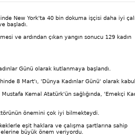
nde New York'ta 40 bin dokuma işçisi daha iyi ça
eve başladı.
tlenmesi ve ardından çıkan yangın sonucu 129 kadın
 Kadınlar Günü olarak kutlanmaya başlandı.
hinde 8 Mart'ı, 'Dünya Kadınlar Günü' olarak kabul 
z Mustafa Kemal Atatürk'ün sağlığında, 'Emekçi Ka
ktörünün önemini çok iyi bilmekteydi.
eklerle eşit haklara ve çalışma şartlarına sahip
rmelerine büyük önem veriyordu.