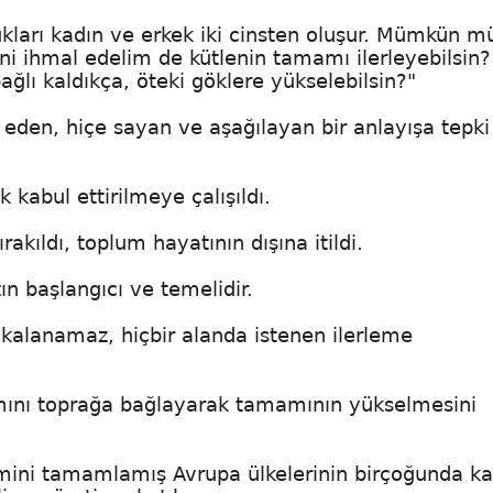
ukları kadın ve erkek iki cinsten oluşur. Mümkün m
erini ihmal edelim de kütlenin tamamı ilerleyebilsin?
ğlı kaldıkça, öteki göklere yükselebilsin?"
z eden, hiçe sayan ve aşağılayan bir anlayışa tepki
 kabul ettirilmeye çalışıldı.
rakıldı, toplum hayatının dışına itildi.
n başlangıcı ve temelidir.
kalanamaz, hiçbir alanda istenen ilerleme
ısmını toprağa bağlayarak tamamının yükselmesini
mini tamamlamış Avrupa ülkelerinin birçoğunda ka