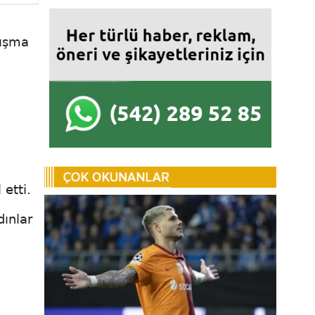
lışma
etti.
dınlar