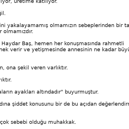
yor, üretime katılıyor.
il.
sini yakalayamamış olmamızın sebeplerinden bir t
r olmamızdır.
. Haydar Baş, hemen her konuşmasında rahmetli
örnek verir ve yetişmesinde annesinin ne kadar büy
, ona şekil veren varlıktır.
ktır.
arın ayakları altındadır" buyurmuştur.
dına şiddet konusunu bir de bu açıdan değerlendi
birçok sebebi olduğu muhakkak.