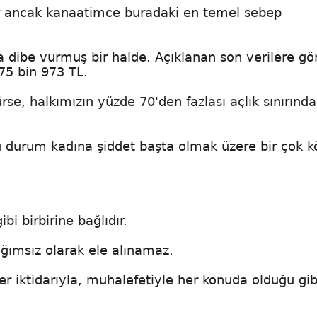
ilir ancak kanaatimce buradaki en temel sebep
dibe vurmuş bir halde. Açıklanan son verilere gö
 75 bin 973 TL.
se, halkımızın yüzde 70'den fazlası açlık sınırınd
u durum kadına şiddet başta olmak üzere bir çok k
i birbirine bağlıdır.
ımsız olarak ele alınamaz.
er iktidarıyla, muhalefetiyle her konuda olduğu gib