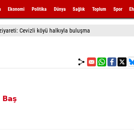
m
Ekonomi
Politika
Dünya
Sağlık
Toplum
Spor
Eh
ha çalışması
 Baş