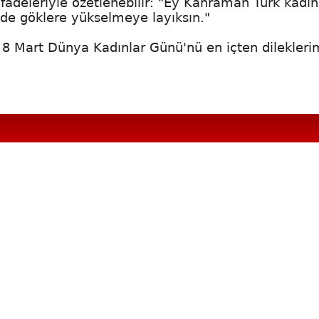
fadeleriyle özetlenebilir: "Ey Kahraman Türk kadın
de göklere yükselmeye layıksın."
8 Mart Dünya Kadınlar Günü'nü en içten dilekleri