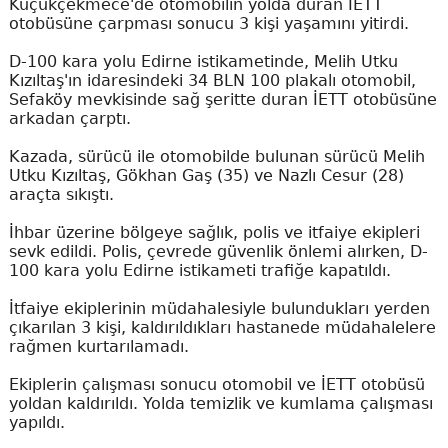
Küçükçekmece'de otomobilin yolda duran İETT
otobüsüne çarpması sonucu 3 kişi yaşamını yitirdi.
D-100 kara yolu Edirne istikametinde, Melih Utku
Kızıltaş'ın idaresindeki 34 BLN 100 plakalı otomobil,
Sefaköy mevkisinde sağ şeritte duran İETT otobüsüne
arkadan çarptı.
Kazada, sürücü ile otomobilde bulunan sürücü Melih
Utku Kızıltaş, Gökhan Gaş (35) ve Nazlı Cesur (28)
araçta sıkıştı.
İhbar üzerine bölgeye sağlık, polis ve itfaiye ekipleri
sevk edildi. Polis, çevrede güvenlik önlemi alırken, D-
100 kara yolu Edirne istikameti trafiğe kapatıldı.
İtfaiye ekiplerinin müdahalesiyle bulundukları yerden
çıkarılan 3 kişi, kaldırıldıkları hastanede müdahalelere
rağmen kurtarılamadı.
Ekiplerin çalışması sonucu otomobil ve İETT otobüsü
yoldan kaldırıldı. Yolda temizlik ve kumlama çalışması
yapıldı.