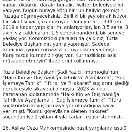
yapar, öksürür, daralır bunalır. Twitter belediyeciliği
yapıyor. Bugün buraya kötü bir ruh haliyle gelmiştir.
Tuzağa düşmeyeceksiniz. Belli ki bir şey olmak istiyor,
bir sıkıntısı var çözüm arıyor. Dönüyorlar, 1994'ten
2019'a kadar yaptıklarımı anlatıyorlar, lan 3,5 sene. 3
ayını siz çaldınız lan. 1,5 senesi pandemi, bir seneye
yaklaşıyor. Cebimizdeki paraları da çaldınız, Tuzla
Belediye Başkanı'dır, yanlış yapmıştır. Sadece
amacına uygun kurnazca bir uygulama yapmıştır.
Karşımızda kurnaz bir güç var. Kurnazlıklara asla
müsaade etmeyin" ifadelerini kullanmıştı.
Tuzla Belediye Başkanı Şadi Yazıcı, İmamoğlu'nun
"Halkı Kin ve Düşmanlığa Tahrik ve Aşağılama", "Suç
İşlemeye Tahrik", "İftira" ve "Hakaret" suçlarını işlediği
gerekçesiyle şikayetçi olmuştu. 2023 yılında
hazırlanan iddianamede "Halkı Kin ve Düşmanlığa
Tahrik ve Aşağılama", "Suç İşlemeye Tahrik", "İftira"
suçlarından kovuşturmaya yer olmadığına karar
verilmişti. "Kamu görevlisine alenen hakaret"
suçundan ise 2 yıldan 4 yıla kadar cezası istenmişti.
16. Asliye Ceza Mahkemesinde basit yargılama usulü