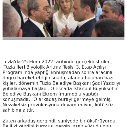
Tuzla'da 25 Ekim 2022 tarihinde gerçekleştirilen,
'Tuzla İleri Biyolojik Arıtma Tesisi 3. Etap Açılışı
Programı'nda yaptığı konuşmadan sonra aracına
doğru hareket ettiği esnada, alanda bulunan bazı
kişiler, dönemin Tuzla Belediye Başkanı Şadi Yazıcı'yı
yuhalamaya başladı. O esnada İstanbul Büyükşehir
Belediye Başkanı Ekrem İmamoğlu yaptığı
konuşmada, "O arkadaş burayı germeye gelmiş.
Nezaketsiz provokasyona devam ediyor, kötü söz
sahibine aittir.
Zaten arkadaş gergindi, saniyede bir öksürüyordu.
Belli ki kendini kurmuş, gergin insan vücudu onu