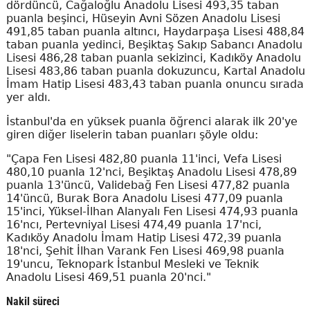
dördüncü, Cağaloğlu Anadolu Lisesi 493,35 taban
puanla beşinci, Hüseyin Avni Sözen Anadolu Lisesi
491,85 taban puanla altıncı, Haydarpaşa Lisesi 488,84
taban puanla yedinci, Beşiktaş Sakıp Sabancı Anadolu
Lisesi 486,28 taban puanla sekizinci, Kadıköy Anadolu
Lisesi 483,86 taban puanla dokuzuncu, Kartal Anadolu
İmam Hatip Lisesi 483,43 taban puanla onuncu sırada
yer aldı.
İstanbul'da en yüksek puanla öğrenci alarak ilk 20'ye
giren diğer liselerin taban puanları şöyle oldu:
"Çapa Fen Lisesi 482,80 puanla 11'inci, Vefa Lisesi
480,10 puanla 12'nci, Beşiktaş Anadolu Lisesi 478,89
puanla 13'üncü, Validebağ Fen Lisesi 477,82 puanla
14'üncü, Burak Bora Anadolu Lisesi 477,09 puanla
15'inci, Yüksel-İlhan Alanyalı Fen Lisesi 474,93 puanla
16'ncı, Pertevniyal Lisesi 474,49 puanla 17'nci,
Kadıköy Anadolu İmam Hatip Lisesi 472,39 puanla
18'nci, Şehit İlhan Varank Fen Lisesi 469,98 puanla
19'uncu, Teknopark İstanbul Mesleki ve Teknik
Anadolu Lisesi 469,51 puanla 20'nci."
Nakil süreci