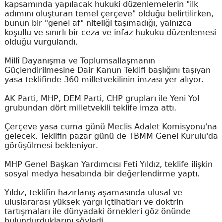
kapsamında yapılacak hukuki düzenlemelerin "ilk
adımını oluşturan temel çerçeve" olduğu belirtilirken,
bunun bir "genel af" niteliği taşımadığı, yalnızca
koşullu ve sınırlı bir ceza ve infaz hukuku düzenlemesi
olduğu vurgulandı.
Millî Dayanışma ve Toplumsallaşmanın
Güçlendirilmesine Dair Kanun Teklifi başlığını taşıyan
yasa teklifinde 360 milletvekilinin imzası yer alıyor.
AK Parti, MHP, DEM Parti, CHP grupları ile Yeni Yol
grubundan dört milletvekili teklife imza attı.
Çerçeve yasa cuma günü Meclis Adalet Komisyonu'na
gelecek. Teklifin pazar günü de TBMM Genel Kurulu'da
görüşülmesi bekleniyor.
MHP Genel Başkan Yardımcısı Feti Yıldız, teklife ilişkin
sosyal medya hesabında bir değerlendirme yaptı.
Yıldız, teklifin hazırlanış aşamasında ulusal ve
uluslararası yüksek yargı içtihatları ve doktrin
tartışmaları ile dünyadaki örnekleri göz önünde
bulundurduklarını söyledi.