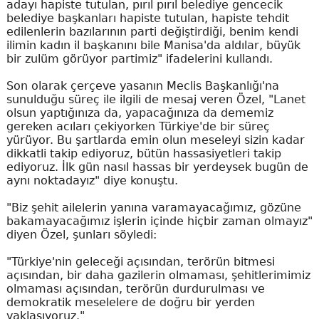
adayı hapiste tutulan, pırıl pırıl belediye gencecik
belediye başkanları hapiste tutulan, hapiste tehdit
edilenlerin bazılarının parti değiştirdiği, benim kendi
ilimin kadın il başkanını bile Manisa'da aldılar, büyük
bir zulüm görüyor partimiz" ifadelerini kullandı.
Son olarak çerçeve yasanın Meclis Başkanlığı'na
sunulduğu süreç ile ilgili de mesaj veren Özel, "Lanet
olsun yaptığınıza da, yapacağınıza da dememiz
gereken acıları çekiyorken Türkiye'de bir süreç
yürüyor. Bu şartlarda emin olun meseleyi sizin kadar
dikkatli takip ediyoruz, bütün hassasiyetleri takip
ediyoruz. İlk gün nasıl hassas bir yerdeysek bugün de
aynı noktadayız" diye konuştu.
"Biz şehit ailelerin yanına varamayacağımız, gözüne
bakamayacağımız işlerin içinde hiçbir zaman olmayız"
diyen Özel, şunları söyledi:
"Türkiye'nin geleceği açısından, terörün bitmesi
açısından, bir daha gazilerin olmaması, şehitlerimimiz
olmaması açısından, terörün durdurulması ve
demokratik meselelere de doğru bir yerden
yaklaşıyoruz."