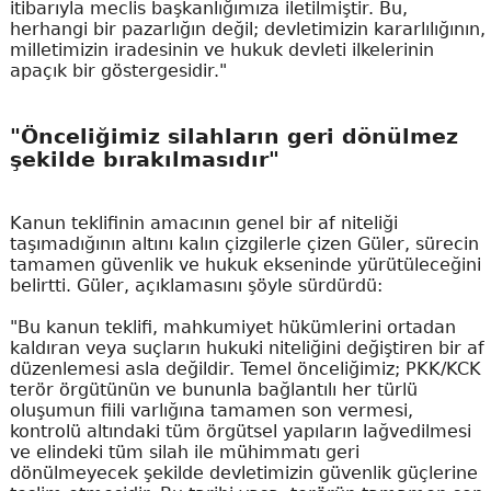
itibarıyla meclis başkanlığımıza iletilmiştir. Bu,
herhangi bir pazarlığın değil; devletimizin kararlılığının,
milletimizin iradesinin ve hukuk devleti ilkelerinin
apaçık bir göstergesidir."
"Önceliğimiz silahların geri dönülmez
şekilde bırakılmasıdır"
Kanun teklifinin amacının genel bir af niteliği
taşımadığının altını kalın çizgilerle çizen Güler, sürecin
tamamen güvenlik ve hukuk ekseninde yürütüleceğini
belirtti. Güler, açıklamasını şöyle sürdürdü:
"Bu kanun teklifi, mahkumiyet hükümlerini ortadan
kaldıran veya suçların hukuki niteliğini değiştiren bir af
düzenlemesi asla değildir. Temel önceliğimiz; PKK/KCK
terör örgütünün ve bununla bağlantılı her türlü
oluşumun fiili varlığına tamamen son vermesi,
kontrolü altındaki tüm örgütsel yapıların lağvedilmesi
ve elindeki tüm silah ile mühimmatı geri
dönülmeyecek şekilde devletimizin güvenlik güçlerine