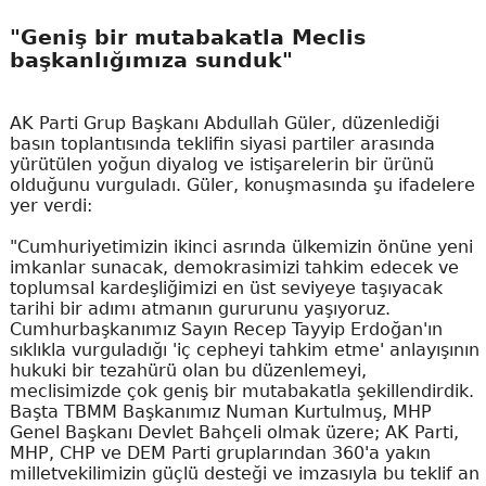
"Geniş bir mutabakatla Meclis
başkanlığımıza sunduk"
AK Parti Grup Başkanı Abdullah Güler, düzenlediği
basın toplantısında teklifin siyasi partiler arasında
yürütülen yoğun diyalog ve istişarelerin bir ürünü
olduğunu vurguladı. Güler, konuşmasında şu ifadelere
yer verdi:
"Cumhuriyetimizin ikinci asrında ülkemizin önüne yeni
imkanlar sunacak, demokrasimizi tahkim edecek ve
toplumsal kardeşliğimizi en üst seviyeye taşıyacak
tarihi bir adımı atmanın gururunu yaşıyoruz.
Cumhurbaşkanımız Sayın Recep Tayyip Erdoğan'ın
sıklıkla vurguladığı 'iç cepheyi tahkim etme' anlayışının
hukuki bir tezahürü olan bu düzenlemeyi,
meclisimizde çok geniş bir mutabakatla şekillendirdik.
Başta TBMM Başkanımız Numan Kurtulmuş, MHP
Genel Başkanı Devlet Bahçeli olmak üzere; AK Parti,
MHP, CHP ve DEM Parti gruplarından 360'a yakın
milletvekilimizin güçlü desteği ve imzasıyla bu teklif an