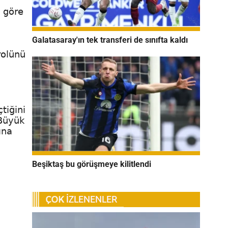
 göre
Galatasaray'ın tek transferi de sınıfta kaldı
rolünü
tiğini
 Büyük
ına
.
.
Beşiktaş bu görüşmeye kilitlendi