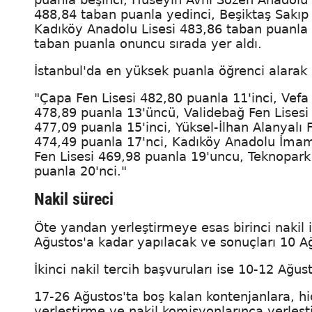
488,84 taban puanla yedinci, Beşiktaş Sakıp
Kadıköy Anadolu Lisesi 483,86 taban puanla
taban puanla onuncu sırada yer aldı.
İstanbul'da en yüksek puanla öğrenci alarak i
"Çapa Fen Lisesi 482,80 puanla 11'inci, Vefa 
478,89 puanla 13'üncü, Validebağ Fen Lisesi
477,09 puanla 15'inci, Yüksel-İlhan Alanyalı 
474,49 puanla 17'nci, Kadıköy Anadolu İmam 
Fen Lisesi 469,98 puanla 19'uncu, Teknopark
puanla 20'nci."
Nakil süreci
Öte yandan yerleştirmeye esas birinci nakil iç
Ağustos'a kadar yapılacak ve sonuçları 10 A
İkinci nakil tercih başvuruları ise 10-12 Ağus
17-26 Ağustos'ta boş kalan kontenjanlara, hiç
yerleştirme ve nakil komisyonlarınca yerleşt