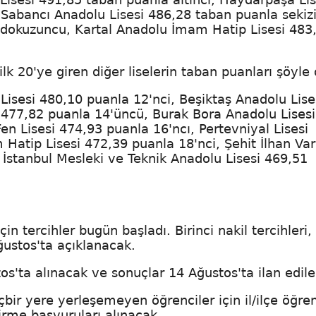
 Sabancı Anadolu Lisesi 486,28 taban puanla sekizi
 dokuzuncu, Kartal Anadolu İmam Hatip Lisesi 483
lk 20'ye giren diğer liselerin taban puanları şöyle 
Lisesi 480,10 puanla 12'nci, Beşiktaş Anadolu Lise
 477,82 puanla 14'üncü, Burak Bora Anadolu Lisesi
Fen Lisesi 474,93 puanla 16'ncı, Pertevniyal Lisesi
Hatip Lisesi 472,39 puanla 18'nci, Şehit İlhan Va
 İstanbul Mesleki ve Teknik Anadolu Lisesi 469,51
in tercihler bugün başladı. Birinci nakil tercihleri,
ğustos'ta açıklanacak.
tos'ta alınacak ve sonuçlar 14 Ağustos'ta ilan edil
bir yere yerleşemeyen öğrenciler için il/ilçe öğre
irme başvuruları alınacak.