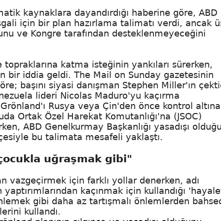
omatik kaynaklara dayandırdığı haberine göre, ABD
ali için bir plan hazırlama talimatı verdi, ancak ü
uğunu ve Kongre tarafından desteklenmeyeceğini
topraklarına katma isteğinin yankıları sürerken,
en bir iddia geldi. The Mail on Sunday gazetesinin
re; başını siyasi danışman Stephen Miller'ın çekti
Venezuela lideri Nicolas Maduro'yu kaçırma
Grönland'ı Rusya veya Çin'den önce kontrol altına
tuda Ortak Özel Harekat Komutanlığı'na (JSOC)
rirken, ABD Genelkurmay Başkanlığı yasadışı olduğ
siyle bu talimata mesafeli yaklaştı.
çocukla uğraşmak gibi"
an vazgeçirmek için farklı yollar denerken, adı
 yaptırımlarından kaçınmak için kullandığı 'hayale
enlemek gibi daha az tartışmalı önlemlerden bahse
erini kullandı.