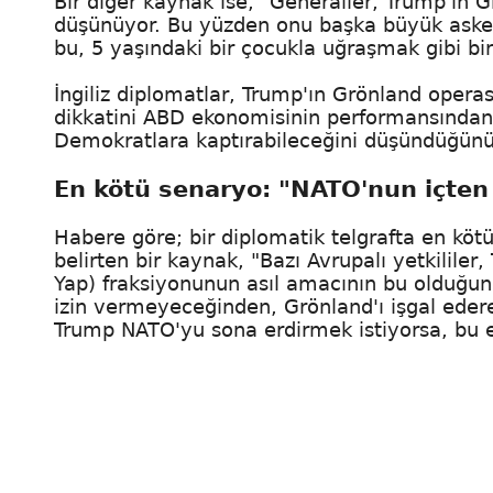
Bir diğer kaynak ise, "Generaller, Trump'ın 
düşünüyor. Bu yüzden onu başka büyük asker
bu, 5 yaşındaki bir çocukla uğraşmak gibi bi
İngiliz diplomatlar, Trump'ın Grönland oper
dikkatini ABD ekonomisinin performansından
Demokratlara kaptırabileceğini düşündüğünü 
En kötü senaryo: "NATO'nun içten 
Habere göre; bir diplomatik telgrafta en köt
belirten bir kaynak, "Bazı Avrupalı yetkilil
Yap) fraksiyonunun asıl amacının bu olduğu
izin vermeyeceğinden, Grönland'ı işgal edere
Trump NATO'yu sona erdirmek istiyorsa, bu e