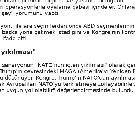
Grönland planının çılgınca ve yasadışı olduğunu
i operasyonlarla oyalama çabası içindeler. Onlara
r şey" yorumunu yaptı.
asyonu ile ara seçimlerden önce ABD seçmenlerinin
 başka yöne çekmek istediğini ve Kongre'nin kont
ifade etti.
yıkılması"
ü senaryonun "NATO'nun içten yıkılması" olarak geç
er, Trump'ın çevresindeki MAGA (Amerika'yı Yeniden
nu düşünüyor. Kongre, Trump'ın NATO'dan ayrılmas
k Avrupalıları NATO'yu terk etmeye zorlayabilirler
n uygun yol olabilir" değerlendirmesinde bulundu