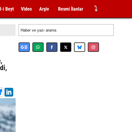
⤵
l-i Beyt
Video
Arşiv
Resmi İlanlar
,
di,