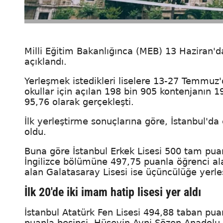
Milli Eğitim Bakanlığınca (MEB) 13 Haziran'
açıklandı.
Yerleşmek istedikleri liselere 13-27 Temmuz'd
okullar için açılan 198 bin 905 kontenjanın 
95,76 olarak gerçekleşti.
İlk yerleştirme sonuçlarına göre, İstanbul'da
oldu.
Buna göre İstanbul Erkek Lisesi 500 tam pua
İngilizce bölümüne 497,75 puanla öğrenci ala
alan Galatasaray Lisesi ise üçüncülüğe yerleş
İlk 20'de iki imam hatip lisesi yer aldı
İstanbul Atatürk Fen Lisesi 494,88 taban pu
puanla beşinci, Hüseyin Avni Sözen Anadolu 