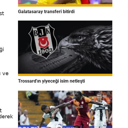
Galatasaray transferi bitirdi
st
ği
u ve
Trossard'ın yiyeceği isim netleşti
t
derek