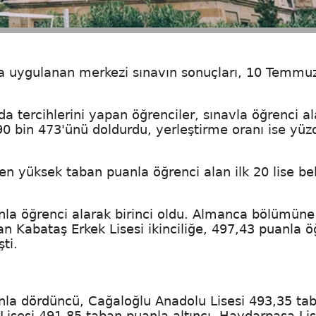
da uygulanan merkezi sınavın sonuçları, 10 Temmu
a tercihlerini yapan öğrenciler, sınavla öğrenci a
190 bin 473'ünü doldurdu, yerleştirme oranı ise yüz
 en yüksek taban puanla öğrenci alan ilk 20 lise bel
nla öğrenci alarak birinci oldu. Almanca bölümüne
n Kabataş Erkek Lisesi ikinciliğe, 497,43 puanla ö
ti.
anla dördüncü, Cağaloğlu Anadolu Lisesi 493,35 ta
Lisesi 491,85 taban puanla altıncı, Haydarpaşa Lis