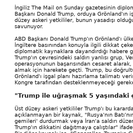
İngiliz The Mail on Sunday gazetesinin dipl
Başkanı Donald Trump, orduya Grönland'ın işg
düzey askeri yetkililer, bunun yasadışı old
savunuyor.
ABD Başkanı Donald Trump'ın Grönland'ı ülke 
İngiltere basınından konuyla ilgili dikkat çek
diplomatik kaynaklara dayandırdığı habere gö
Trump'ın çevresindeki saldırı yanlısı grup, 
operasyonunun başarısından cesaret alarak, 
almak için harekete geçti. Trump, bu doğrul
Grönland'ı işgal planı hazırlama talimatı ve
Kongre tarafından desteklenmeyeceği gerekçe
"Trump ile uğraşmak 5 yaşındaki 
Üst düzey askeri yetkililer Trump'ı bu karard
açıklanmayan bir kaynak, "Rusya'nın Batı'nın
gemileri' durdurmak veya İran'a saldırı düz
Trump'ın dikkatini dağıtmaya çalıştılar" ifadel