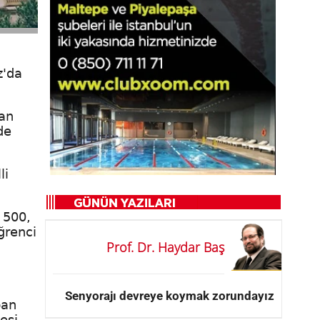
z'da
lan
de
li
 500,
ğrenci
Prof. Dr. Haydar Baş
Senyorajı devreye koymak zorundayız
ban
esi