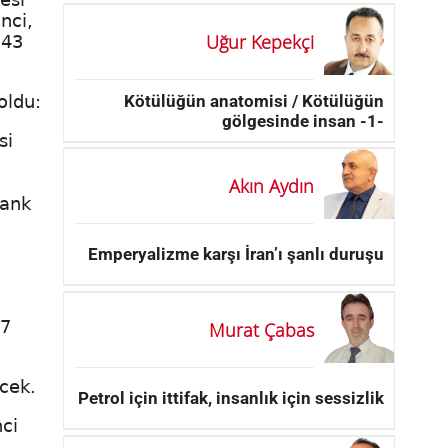
nci,
Uğur Kepekçi
,43
Kötülüğün anatomisi / Kötülüğün
oldu:
gölgesinde insan -1-
si
Akın Aydın
rank
Emperyalizme karşı İran’ı şanlı duruşu
 7
Murat Çabas
ecek.
Petrol için ittifak, insanlık için sessizlik
nci