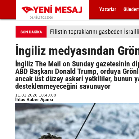
Yazarlar
Günde
06 AĞUSTOS 2026
Filistin topraklarını gasbeden İsrailli
İngiliz medyasından Grön
İngiliz The Mail on Sunday gazetesinin di
ABD Başkanı Donald Trump, orduya Grönland
ancak üst düzey askeri yetkililer, bunun 
desteklenmeyeceğini savunuyor
11.01.2026 10:43:00
İhlas Haber Ajansı