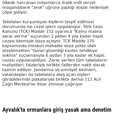
ülkede harcanan milyonlarca liralık milli servet
magandaların "zevk" uğruna yaptığı atışlar nedeniyle
çöpe gidiyor.
Tabelaları kurşunlayan kişilerin tespit edilmesi
durumunda ise cezai işlem uygulanıyor. Türk Ceza
Kanunu (TCK) Madde 152 uyarınca "Kamu malına
zarar verme" suçundan 1 yıldan 4 yıla kadar hapis
cezası istemiyle dava açılıyor. TCK Madde 170
kapsamında meskun mahalde veya yolda silah
ateşlemekten "Genel güvenliği kasten tehlikeye
sokma" suçlamasıyla 6 aydan 3 yıla kadar ek hapis
cezası uygulanabiliyor. Zarar verilen tüm tabelaların
maliyetleri, faizleriyle birlikte faillerden nakit olarak
tazmin ediliyor. Jandarma ve emniyet birimleri,
vatandaşları da tabelalara ateş açan kişileri
gördüklerinde plakalarıyla birlikte derhal 112 Acil
Çağrı Merkezi'ne ihbar etmeye çağırıyor.
Ayvalık'ta ormanlara giriş yasak ama denetim