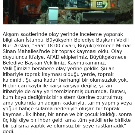
Akşam saatlerinde olay yerinde inceleme yaparak
bilgi alan İstanbul Büyükşehir Belediye Başkanı Vekili
Nuri Arslan, "Saat 18.00 civarı, Büyükçekmece Mimar
Sinan Mahallesi'nde bir toprak kayması oldu. Olay
duyulunca itfaiye, AFAD ekiplerimiz, Büyükçekmece
Belediye Başkan Vekilimiz, Kaymakamımız,
Valiliğimizle berabere olay yerine geldik. Şu an
itibariyle toprak kayması olduğu yerde, toprak
kaldırıldı. Şu ana kadar herhangi bir olumsuzluk yok.
Hiçbir can kaybı ile karşı karşıya değiliz, şu an
itibariyle de olay yeri temizlenmiş durumda. Burası,
kum kaya dediğimiz bir sistem üzerine oturtulmuş
ama yukarıda anladığım kadarıyla, tarım yapmış veya
yoğun bahçe sulama nedeniyle oluşan bir toprak
kayması. İlk ihbar, bir anne ve bir çocuk kaldığı, sonra
üç kişi diye bir ihbar geldi ama tüm yetkililerle birlikte
bir çalışma yaptık ve olumsuz bir şeye rastlamadık"
dedi.