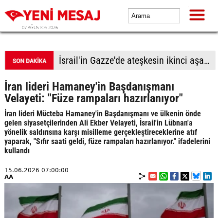
07 AĞUSTOS 2026
İsrail'in Gazze'de ateşkesin ikinci aşamasının uygulanmasına ilişkin yeni yol haritasını reddettiği bildirildi
İran lideri Hamaney'in Başdanışmanı
Velayeti: "Füze rampaları hazırlanıyor"
İran lideri Mücteba Hamaney'in Başdanışmanı ve ülkenin önde
gelen siyasetçilerinden Ali Ekber Velayeti, İsrail'in Lübnan'a
yönelik saldırısına karşı misilleme gerçekleştireceklerine atıf
yaparak, "Sıfır saati geldi, füze rampaları hazırlanıyor." ifadelerini
kullandı
15.06.2026 07:00:00
AA