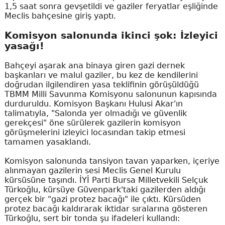
1,5 saat sonra gevşetildi ve gaziler feryatlar eşliğinde
Meclis bahçesine giriş yaptı.
Komisyon salonunda ikinci şok: İzleyici
yasağı!
Bahçeyi aşarak ana binaya giren gazi dernek
başkanları ve malul gaziler, bu kez de kendilerini
doğrudan ilgilendiren yasa teklifinin görüşüldüğü
TBMM Milli Savunma Komisyonu salonunun kapısında
durduruldu. Komisyon Başkanı Hulusi Akar'ın
talimatıyla, "Salonda yer olmadığı ve güvenlik
gerekçesi" öne sürülerek gazilerin komisyon
görüşmelerini izleyici locasından takip etmesi
tamamen yasaklandı.
Komisyon salonunda tansiyon tavan yaparken, içeriye
alınmayan gazilerin sesi Meclis Genel Kurulu
kürsüsüne taşındı. İYİ Parti Bursa Milletvekili Selçuk
Türkoğlu, kürsüye Güvenpark'taki gazilerden aldığı
gerçek bir "gazi protez bacağı" ile çıktı. Kürsüden
protez bacağı kaldırarak iktidar sıralarına gösteren
Türkoğlu, sert bir tonda şu ifadeleri kullandı: