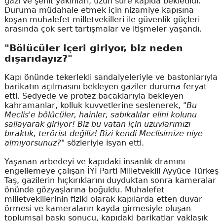
gazi ve şehit yakınları, uzun süre kapıda bekletildi.
Duruma müdahale etmek için nizamiye kapısına
koşan muhalefet milletvekilleri ile güvenlik güçleri
arasında çok sert tartışmalar ve itişmeler yaşandı.
"Bölücüler içeri giriyor, biz neden
dışarıdayız?"
Kapı önünde tekerlekli sandalyeleriyle ve bastonlarıyla
barikatın açılmasını bekleyen gaziler duruma feryat
etti. Sedyede ve protez bacaklarıyla bekleyen
kahramanlar, kolluk kuvvetlerine seslenerek,
"Bu
Meclis'e bölücüler, hainler, sabıkalılar elini kolunu
sallayarak giriyor! Biz bu vatan için uzuvlarımızı
bıraktık, terörist değiliz! Bizi kendi Meclisimize niye
almıyorsunuz?"
sözleriyle isyan etti.
Yaşanan arbedeyi ve kapıdaki insanlık dramını
engellemeye çalışan İYİ Parti Milletvekili Ayyüce Türkeş
Taş, gazilerin hıçkırıklarını duyduktan sonra kameralar
önünde gözyaşlarına boğuldu. Muhalefet
milletvekillerinin fiziki olarak kapılarda etten duvar
örmesi ve kameraların kayda girmesiyle oluşan
toplumsal baskı sonucu, kapıdaki barikatlar yaklaşık