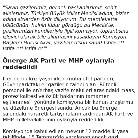
"Sayın gazilerimiz, dernek başkanlarımız, şehit
ailelerimiz; Türkiye Büyük Millet Meclisi adına, bizler
adına sizlerden özür diliyorum. Bu memlekette
bölücünün, hainin itibar gördüğü bu Meclis'te,
gazilerimizin kendileriyle ilgili komisyon toplantısına
izleyici olarak bile alınmasını yasaklayan Komisyon
Başkanı Hulusi Akar, yazıklar olsun sana! İstifa et!
İstifa et! İstifa et!"
Önerge AK Parti ve MHP oylarıyla
reddedildi
İçeride bu kriz yaşanırken muhalefet partileri,
Güvenpark'taki er gazilerin talebi olan "Rütbeli
personel ile er/erbaş vazife malulleri arasındaki maaş,
protez kalitesi ve özlük haklarının tamamen
eşitlenmesi" yönünde komisyona bir kanun araştırma
ve düzeltme önergesi sundu. Ancak bu önerge,
salondaki hararetli tartışmaların ardından AK Parti ve
MHP milletvekillerinin oylarıyla reddedildi.
Komisyonda kabul edilen mevcut 12 maddelik yasa
teklifinde, 15 Temmuz'da yaralanan ancak gazi