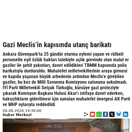
Gazi Meclis’in kapısında utanç barikatı
Ankara Güvenpark'ta 25 gündür oturma eylemi yapan ve rütbeli
personelle eşit özlük hakları talebiyle açlık grevinde olan malul er
gaziler ile şehit yakınları, davet edildikleri TBMM kapısında polis
barikatıyla durduruldu. Muhalefet milletvekillerinin araya girmesi
ve kapıda yaşanan büyük arbedenin ardından Meclis'e girebilen
gaziler, bu kez de Milli Savunma Komisyonu salonuna sokulmadı.
İYİ Parti Milletvekili Selçuk Türkoğlu, kürsüye gazi proteziyle
çıkarak Komisyon Başkanı Hulusi Akar'ı istifaya davet ederken,
haksızlıkların giderilmesi için sunulan muhalefet önergesi AK Parti
ve MHP oylarıyla reddedildi
06.08.2026 19:30:00
Haber Merkezi