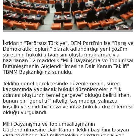
İktidarın "Terörsüz Türkiye", DEM Parti'nin ise "Barış ve
Demokratik Toplum" olarak adlandırdığı yeni çözüm
sürecinin hukuki altyapısını oluşturmak amacıyla
hazırlanan 12 maddelik "Millî Dayanışma ve Toplumsal
Bütünleşmenin Güçlendirilmesine Dair Kanun Teklifi"
TBMM Başkanlığı'na sunuldu.
Teklifin genel gerekçesinde düzenlemenin, süreç
kapsamında yapılacak hukuki düzenlemelerin "ilk
adımını oluşturan temel çerçeve" olduğu belirtilirken,
bunun bir "genel af" niteliği taşımadığı, yalnızca
koşullu ve sınırlı bir ceza ve infaz hukuku düzenlemesi
olduğu vurgulandı.
Millî Dayanışma ve Toplumsallaşmanın
Güçlendirilmesine Dair Kanun Teklifi başlığını taşıyan
yasa teklifinde 360 milletvekilinin imzası yer alıyor.