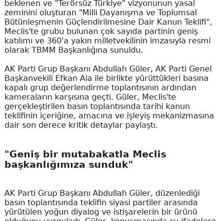
beklenen ve "Terörsüz Türkiye" vizyonunun yasal
zeminini oluşturan "Milli Dayanışma ve Toplumsal
Bütünleşmenin Güçlendirilmesine Dair Kanun Teklifi",
Meclis'te grubu bulunan çok sayıda partinin geniş
katılımı ve 360'a yakın milletvekilinin imzasıyla resmi
olarak TBMM Başkanlığına sunuldu.
AK Parti Grup Başkanı Abdullah Güler, AK Parti Genel
Başkanvekili Efkan Ala ile birlikte yürüttükleri basına
kapalı grup değerlendirme toplantısının ardından
kameraların karşısına geçti. Güler, Meclis'te
gerçekleştirilen basın toplantısında tarihi kanun
teklifinin içeriğine, amacına ve işleyiş mekanizmasına
dair son derece kritik detaylar paylaştı.
"Geniş bir mutabakatla Meclis
başkanlığımıza sunduk"
AK Parti Grup Başkanı Abdullah Güler, düzenlediği
basın toplantısında teklifin siyasi partiler arasında
yürütülen yoğun diyalog ve istişarelerin bir ürünü