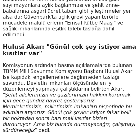
sayılmayanlara aylık bağlanması ve şehit anne-
babalarına asgari ücret tabanı gibi iyileştirmeler yer
alsa da; Güvenpark'ta açlık grevi yapan terörle
mücadele malulü erlerin "Emsal Rütbe Maaşı" ve
sağlık imkanlarında eşitlik talebi taslağa dahil
edilmedi.
Hulusi Akar: "Gönül çok şey istiyor ama
kısıtlar var"
Komisyonun ardından basına açıklamalarda bulunan
TBMM Milli Savunma Komisyonu Başkanı Hulusi Akar
ise kapıdaki engellemelere değinmeden taslağı
savundu. Devletin imkanları ölçüsünde en iyi
düzenlemeyi yapmaya çalıştıklarını belirten Akar,
"Şehit ailelerimizin ve gazilerimizin hakkını korumak
için gece gündüz gayret gösteriyoruz.
Memleketimizin, milletimizin imkanları nispetinde bu
adımları atıyoruz. Gönül çok şeyler istiyor fakat belli
bir noktadan sonra bazı mali kısıtlar bizleri
durduruyor. Ama biz burada durmayacağız, çalışmayı
sürdüreceğiz"
dedi.