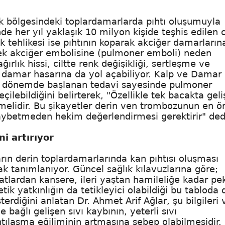
luk bölgesindeki toplardamarlarda pıhtı oluşumuyla
 her yıl yaklaşık 10 milyon kişide teşhis edilen c
 tehlikesi ise pıhtının koparak akciğer damarların
ek akciğer embolisine (pulmoner emboli) neden
ağırlık hissi, ciltte renk değişikliği, sertleşme ve
ı damar hasarına da yol açabiliyor. Kalp ve Damar
en dönemde başlanan tedavi sayesinde pulmoner
ilebildiğini belirterek, "Özellikle tek bacakta gel
lmemelidir. Bu şikayetler derin ven trombozunun en 
kaybetmeden hekim değerlendirmesi gerektirir" ded
ni artırıyor
ın derin toplardamarlarında kan pıhtısı oluşması
ak tanımlanıyor. Güncel sağlık kılavuzlarına göre;
yatlardan kansere, ileri yaştan hamileliğe kadar pe
ik yatkınlığın da tetikleyici olabildiği bu tabloda 
erdiğini anlatan Dr. Ahmet Arif Ağlar, şu bilgileri 
bağlı gelişen sıvı kaybının, yeterli sıvı
tılaşma eğiliminin artmasına sebep olabilmesidir.