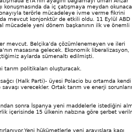
 çatışmada ETA'nın ayağını bağlamayı uman Anzar
ığı konuşmasında da iç çatışmaya meydan okunaca
 onayıyla terörle mücadeleye ivme verme fikrini
da mevcut konjonktür de etkili oldu. 11 Eylül ABD
bal mücadele yeni dönem başkanının ilk ve önemli
ler mevcut. Belçika'da çözümlenemeyen ve ileri
nya'nın masasına gelecek. Ekonomik liberalizasyon,
eçtiğimiz aylarda sümenaltı edilmişti.
 tarım politikaları oluşturacak.
sağcı (Halk Parti)- üyesi Polacio bu ortamda kendi
e savaşı verecekler. Ortak tarım ve enerji sorunlar
ğından sonra İspanya yeni maddelerle istediğini a
lik içerisinde 15 ülkenin nabzına göre şerbet veri
ırlanıyor.Yeni hükümetlerle yeni arayışlara kapı