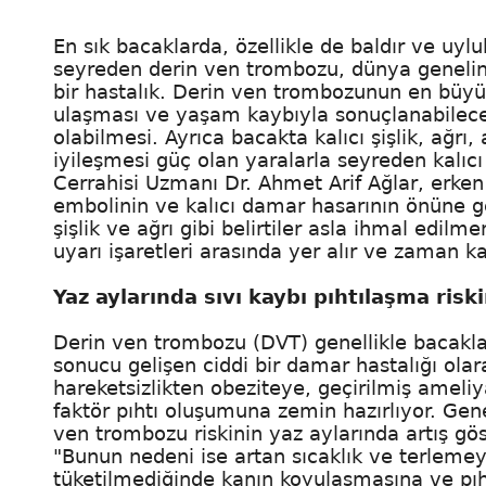
En sık bacaklarda, özellikle de baldır ve uy
seyreden derin ven trombozu, dünya genelinde
bir hastalık. Derin ven trombozunun en büyük
ulaşması ve yaşam kaybıyla sonuçlanabilec
olabilmesi. Ayrıca bacakta kalıcı şişlik, ağrı, 
iyileşmesi güç olan yaralarla seyreden kalıc
Cerrahisi Uzmanı Dr. Ahmet Arif Ağlar, erk
embolinin ve kalıcı damar hasarının önüne geç
şişlik ve ağrı gibi belirtiler asla ihmal edi
uyarı işaretleri arasında yer alır ve zaman 
Yaz aylarında sıvı kaybı pıhtılaşma riski
Derin ven trombozu (DVT) genellikle bacaklar
sonucu gelişen ciddi bir damar hastalığı olar
hareketsizlikten obeziteye, geçirilmiş ameli
faktör pıhtı oluşumuna zemin hazırlıyor. Genet
ven trombozu riskinin yaz aylarında artış göst
"Bunun nedeni ise artan sıcaklık ve terlemeye 
tüketilmediğinde kanın koyulaşmasına ve pıh