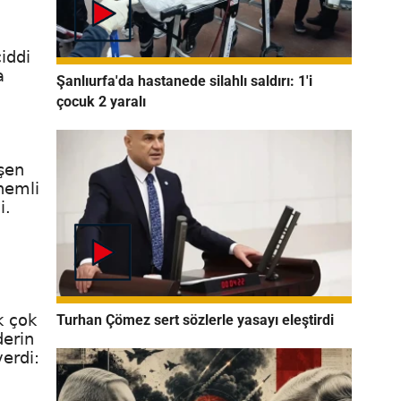
iddi
a
Şanlıurfa'da hastanede silahlı saldırı: 1'i
çocuk 2 yaralı
işen
önemli
i.
k çok
Turhan Çömez sert sözlerle yasayı eleştirdi
derin
verdi: