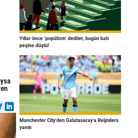
Yıllar önce ‘popülizm’ dediler, bugün batı
peşine düştü!
Oysa
ven
Manchester City'den Galatasaray'a Reijnders
yanıtı