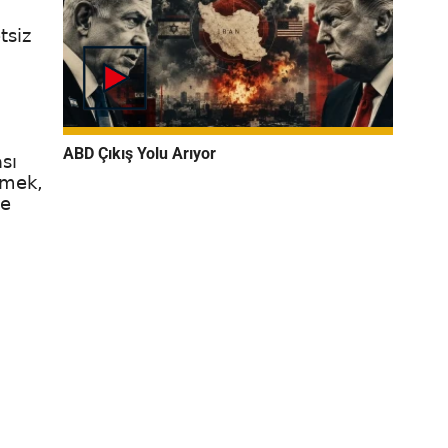
tsiz
ABD Çıkış Yolu Arıyor
sı
tmek,
ve