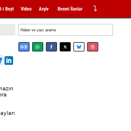
⤵
l-i Beyt
Video
Arşiv
Resmi İlanlar
kmazın
nra
ayları