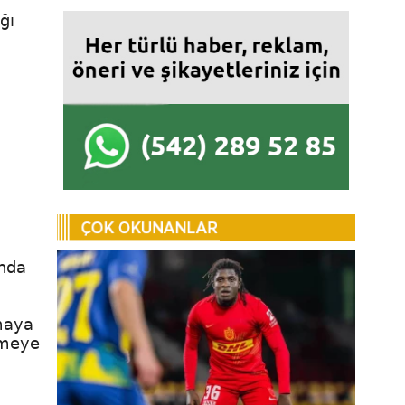
ğı
ında
lmaya
lmeye