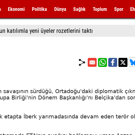
m
Ekonomi
Politika
Dünya
Sağlık
Toplum
Spor
Eh
 katılımla yeni üyeler rozetlerini taktı
gan savaşının sürdüğü, Ortadoğu'daki diplomatik çı
upa Birliği'nin Dönem Başkanlığı'nı Belçika'dan so
lk etapta İberk yarımadasında devam eden terör ol