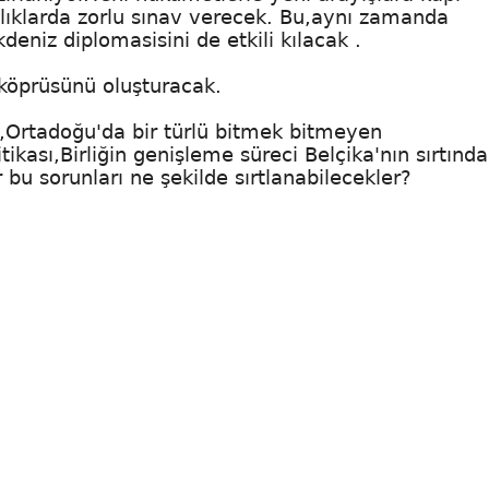
lıklarda zorlu sınav verecek. Bu,aynı zamanda
eniz diplomasisini de etkili kılacak .
 köprüsünü oluşturacak.
i),Ortadoğu'da bir türlü bitmek bitmeyen
kası,Birliğin genişleme süreci Belçika'nın sırtınd
 bu sorunları ne şekilde sırtlanabilecekler?