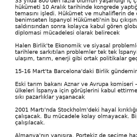
33 yılda 800'den fazla ölümün yaşandığı iç
hükümeti 10 Aralık tarihinde kongrede yapt
temasını işledi. Hükümet ve muhaliflerin de
benimseten İspanyol Hükümeti'nin bu çıkışın
saldırısından sonra kolayca kabul gören glo
diplomasi mücadelesi olarak belirecek
Halen Birlik'te Ekonomik ve siyasal problem
tarihlere sarkıtılan problemler tek tek İspa
ulaşım, tarım, enerji gibi ortak politikalar g
15-16 Mart'ta Barcelona'daki Birlik gündemini
Eski tarım bakanı Aznar ve Avrupa komiseri -
ülkeleri İspanya için görüşlerini kabul ettirm
sıkı pazarlıklar yaşanacak
2001 Martı'nda Stockholm'deki hayal kırıklı
çalışacak. Bu mücadele kolay olmayacak. Bir
çalışılacak.
Almanya'nın yanısıra, Portekiz de seçime haz