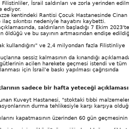
ilistinliler, İsrail saldırıları ve zorla yerinden edi
e ediyor.
Gazze kentindeki Rantisi Çocuk Hastanesinde Cinan 
ilaç sıkıntısı nedeniyle hayatını kaybetti.
çıklamasında, saldırıların başladığı 7 Ekim 2023't
an öldüğü ve bu sayının artmasından endişe edildiğ
rak kullandığını" ve 2,4 milyondan fazla Filistinliye
uçlarına sessiz kalmasının da kınandığı açıklamad
rgütlerinin acilen harekete geçmesi istendi ve tüm 
ğlanması için İsrail'e baskı yapılması çağrısında
klarının sadece bir hafta yeteceği açıklamas
unan Kuveyt Hastanesi, "stoktaki tıbbi malzemeler
rasyonlarının durma tehlikesiyle karşı karşıya oldu
apılarını kapatmasının üzerinden 60 gün geçmesinin