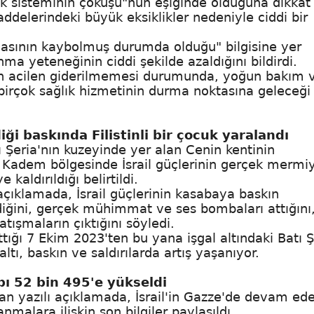
ık sisteminin çöküşü"nün eşiğinde olduğuna dikkat
ddelerindeki büyük eksiklikler nedeniyle ciddi bir
zlasının kaybolmuş durumda olduğu" bilgisine yer
ma yeteneğinin ciddi şekilde azaldığını bildirdi.
nin acilen giderilmemesi durumunda, yoğun bakım 
 birçok sağlık hizmetinin durma noktasına geleceği
ği baskında Filistinli bir çocuk yaralandı
tı Şeria'nın kuzeyinde yer alan Cenin kentinin
Kadem bölgesinde İsrail güçlerinin gerçek mermi
kaldırıldığı belirtildi.
açıklamada, İsrail güçlerinin kasabaya baskın
iğini, gerçek mühimmat ve ses bombaları attığını
atışmaların çıktığını söyledi.
ttığı 7 Ekim 2023'ten bu yana işgal altındaki Batı Ş
ltı, baskın ve saldırılarda artış yaşanıyor.
ybı 52 bin 495'e yükseldi
lan yazılı açıklamada, İsrail'in Gazze'de devam ed
nmalara ilişkin son bilgiler paylaşıldı.