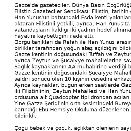
Gazze'de gazeteciler, Dünya Basın Özgürlüğü
Filistin Gazeteciler Sendikası: Filistin, tari
Han Yunus'un batısındaki Esda kenti yakınlar
aktaran Filistinli yetkili, ayrıca, Han Yunus
vatandaşların kaldığı iki çadırın hedef alınm
hayatını kaybettiğini ifade etti.
Görgü tanıkları da Refah ile Han Yunus arası
birlikler tarafından yoğun ateş açıldığını bildi
Gazze kentinin doğusundaki Tuffah ve Zeytun 
ayrıca Zeytun ve Şucaiyye mahallelerine sava
Sağlık kaynaklarının AA muhabirine verdiği bilg
Gazze kentinin doğusundaki Şucaiyye Mahall
saldırı sonucu ölen 10 kişinin cesedini enkaz
Ayrıca kaynaklar, bugün erken saatlerde Gaz
iki Filistinlinin, Zeytun Mahallesi ve Han Yu
ordusuna ait Quadcopter tipi drondan açılan at
Yine Gazze Şeridi'nin orta kesimindeki Bureyc
barındığı Ebu Hemsiye Okulu'na düzenlenen İsr
bildirildi.
Çoğu bebek ve çocuk, açlıktan ölenlerin sayı