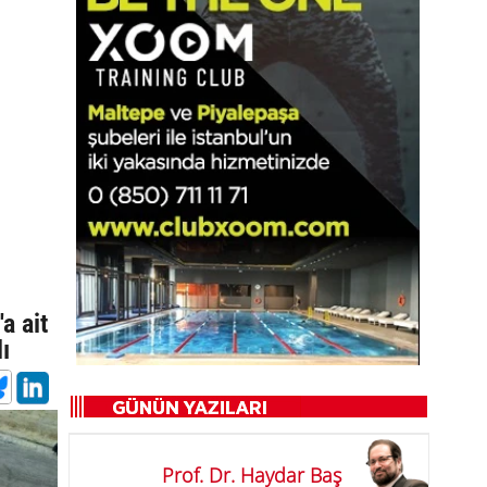
a ait
ı
Prof. Dr. Haydar Baş