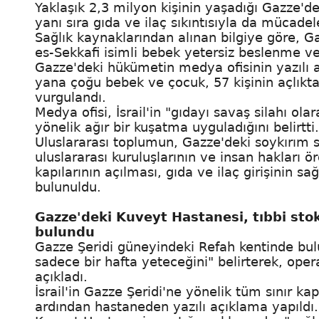
Yaklaşık 2,3 milyon kişinin yaşadığı Gazze'de F
yanı sıra gıda ve ilaç sıkıntısıyla da mücadel
Sağlık kaynaklarından alınan bilgiye göre, 
es-Sekkafi isimli bebek yetersiz beslenme ve 
Gazze'deki hükümetin medya ofisinin yazılı a
yana çoğu bebek ve çocuk, 57 kişinin açlıkt
vurgulandı.
Medya ofisi, İsrail'in "gıdayı savaş silahı ola
yönelik ağır bir kuşatma uyguladığını belirtti.
Uluslararası toplumun, Gazze'deki soykırım s
uluslararası kuruluşlarının ve insan hakları ö
kapılarının açılması, gıda ve ilaç girişinin sa
bulunuldu.
Gazze'deki Kuveyt Hastanesi, tıbbi sto
bulundu
Gazze Şeridi güneyindeki Refah kentinde bul
sadece bir hafta yeteceğini" belirterek, ope
açıkladı.
İsrail'in Gazze Şeridi'ne yönelik tüm sınır k
ardından hastaneden yazılı açıklama yapıldı.