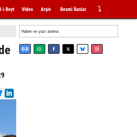
⤵
l-i Beyt
Video
Arşiv
Resmi İlanlar
 de
29