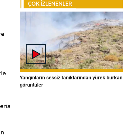
ve
yle
Yangınların sessiz tanıklarından yürek burkan
görüntüler
,
eria
en