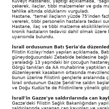
Kuveyt Hastanesi, yaptığı açıklamada, "sağl
çekerek, ilaçlar, tıbbi malzemeler ve gıda ma
tehlike altında olduklarını vurguladı.
Hastane, "temel ilaçların yüzde 75'inden fa
vererek, tıbbi personelin hastalara tedavi sun
Hastane, ilaç ve tıbbi malzeme eksiklikleri
kronik hastaların tedavisi dahil olmak üzere
uyarısında bulundu.
İsrail ordusunun Batı Şeria'da düzenledi
Filistin Kızılayı'ndan yapılan açıklamada, Ba
güneydoğusundaki Zebabide beldesine bağlı 
yaraladığı 13 yaşındaki bir çocuğun hastaneye 
Görgü tanıkları da AA muhabirine yaptıkları 
düzenleyerek kasabanın ortasında mevzilend
bunun üzerine Filistinli gençlerle aralarında ç
İsrail ordusunun Gazze Şeridi'ne saldırı başla
ve Doğu Kudüs'te de Filistinlilere yönelik göza
İsrail'in Gazze'ye saldırılarında can ka
Gazze'deki Filistin Sağlık Bakanlığından yapı
saldırılarında yaşanan can kayıpları ve yarala