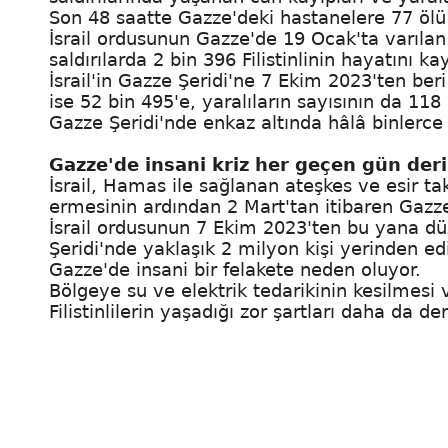
Son 48 saatte Gazze'deki hastanelere 77 ölü v
İsrail ordusunun Gazze'de 19 Ocak'ta varıla
saldırılarda 2 bin 396 Filistinlinin hayatını ka
İsrail'in Gazze Şeridi'ne 7 Ekim 2023'ten beri
ise 52 bin 495'e, yaralıların sayısının da 118 
Gazze Şeridi'nde enkaz altında hâlâ binlerce ö
Gazze'de insani kriz her geçen gün deri
İsrail, Hamas ile sağlanan ateşkes ve esir t
ermesinin ardından 2 Mart'tan itibaren Gazze 
İsrail ordusunun 7 Ekim 2023'ten bu yana düz
Şeridi'nde yaklaşık 2 milyon kişi yerinden edil
Gazze'de insani bir felakete neden oluyor.
Bölgeye su ve elektrik tedarikinin kesilmesi v
Filistinlilerin yaşadığı zor şartları daha da der