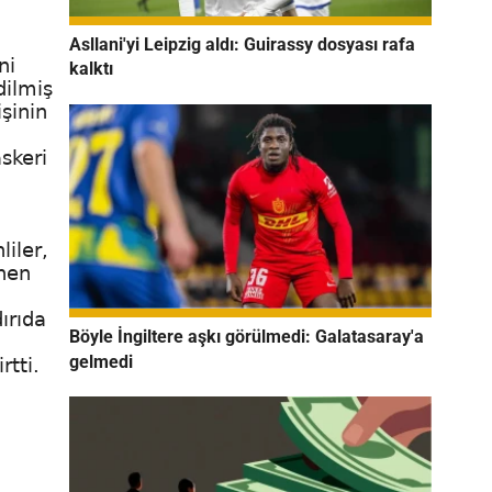
Asllani'yi Leipzig aldı: Guirassy dosyası rafa
ni
kalktı
dilmiş
şinin
skeri
liler,
enen
ırıda
Böyle İngiltere aşkı görülmedi: Galatasaray'a
gelmedi
rtti.