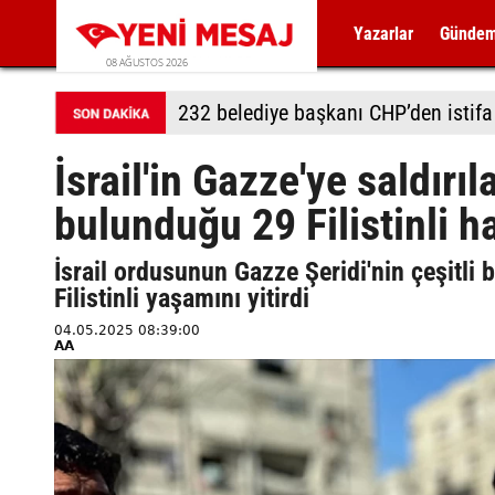
Yazarlar
Günde
08 AĞUSTOS 2026
232 belediye başkanı CHP’den istifa 
İsrail'in Gazze'ye saldırı
bulunduğu 29 Filistinli h
İsrail ordusunun Gazze Şeridi'nin çeşitli b
Filistinli yaşamını yitirdi
04.05.2025 08:39:00
AA