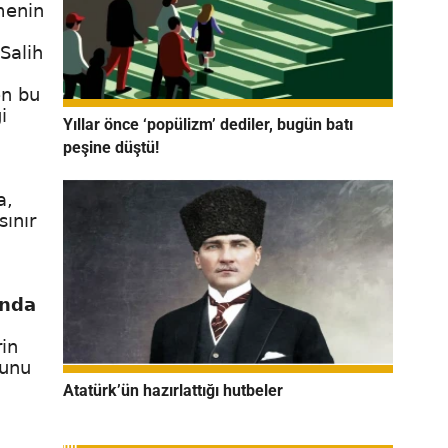
lmenin
Salih
en bu
i
Yıllar önce ‘popülizm’ dediler, bugün batı
peşine düştü!
a,
sınır
ında
in
ğunu
Atatürk’ün hazırlattığı hutbeler