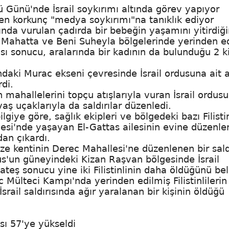
 Günü'nde İsrail soykırımı altında görev yapıyor
hin en korkunç "medya soykırımı"na tanıklık ediyor
ında vurulan çadırda bir bebeğin yaşamını yitirdiği
'ta Mahatta ve Beni Suheyla bölgelerinde yerinden e
ası sonucu, aralarında bir kadının da bulunduğu 2 ki
ndaki Murac ekseni çevresinde İsrail ordusuna ait a
rdi.
mahallelerini topçu atışlarıyla vuran İsrail ordusu
ş uçaklarıyla da saldırılar düzenledi.
iye göre, sağlık ekipleri ve bölgedeki bazı Filistin
esi'nde yaşayan El-Gattas ailesinin evine düzenl
dan çıkardı.
ze kentinin Derec Mahallesi'ne düzenlenen bir sald
nus'un güneyindeki Kizan Raşvan bölgesinde İsrail
eş sonucu yine iki Filistinlinin daha öldüğünü beli
 Mülteci Kampı'nda yerinden edilmiş Filistinlilerin
ail saldırısında ağır yaralanan bir kişinin öldüğü
sı 57'ye yükseldi