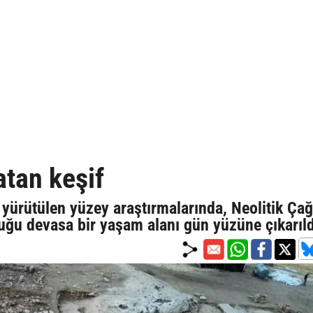
atan keşif
yürütülen yüzey araştırmalarında, Neolitik Çağ'
nduğu devasa bir yaşam alanı gün yüzüne çıkarıld