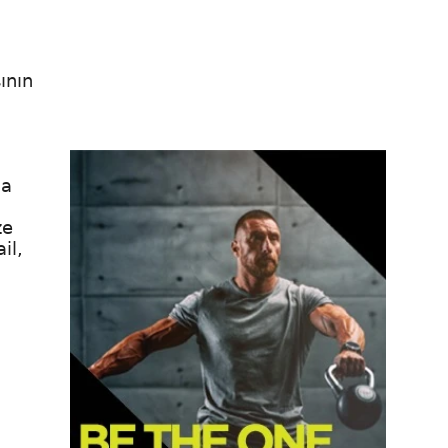
ının
na
ze
il,